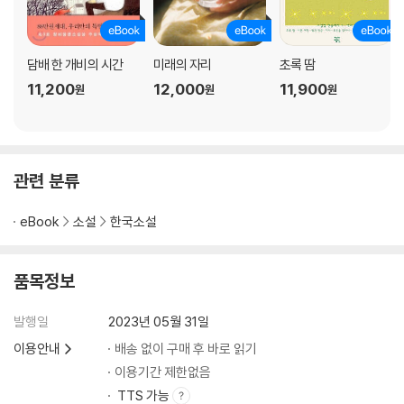
담배 한 개비의 시간
미래의 자리
초록 땀
11,200
12,000
11,900
원
원
원
관련 분류
eBook
소설
한국소설
품목정보
발행일
2023년 05월 31일
이용안내
배송 없이 구매 후 바로 읽기
이용기간 제한없음
TTS 가능