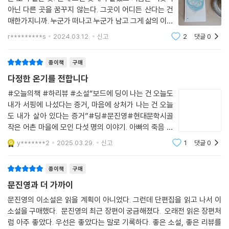
아닌 다른 곳을 꿈꾸지 않는다. 그곳이 어디든 산다는 건
람이 되고자 하고, 주미가 여기 있는 사람이 되고자 하는 마음은 영식의 마
매한가지니까. 누군가 떠나고 누군가 남고 그게 삶의 이치
음으로 옮겨 가고, 그래서 영식은 재인과 쑤언에게 따뜻한 밥을 차려준다.
라는 걸 알지만 떠나고 남는 마음에 대해서는 깊게 생각해
그래서 재인은 불가해한 기쁨을 느끼게 되고, 쑤언은 너그러워진 바닷바람
r*********s
2024.03.12.
신고
2
댓글
0
본 적이 없다. 떠나고 싶어서 떠나고 남고 싶어서 남은 돌
을 느낀다. 이 흐름이 소설 전체에 부드럽게 녹아 있다. 호수에 귤 하나를
아오고 싶어서 돌아오는 게 아니라는
던지고 그걸 바라보는 기쁨. 혹은 호수에 어린 주미의 포옹을 던지고 그 포
종이책
구매
옹이 만들어내는 물결을 느끼는 기쁨. 그게 이 소설을 읽는 행복이다.” (윤
다정한 온기를 전합니다
성희)
#오늘의책 #하리뷰 #소설“보드에 딩이 나는 건 오늘도
내가 서핑에 나섰다는 증거, 마음에 상처가 나는 건 오늘
“추운 날씨 탓에 얼어버린 눈을 치우느라 고생한 다음 날, 날이 제법 풀리
도 내가 살아 있다는 증거”#딩#문진영#현대문학시골
며 쌓여 있던 눈들은 다 녹았다. 애써도 안 되는 것, 애쓰지 않아도 그렇게
작은 어촌 마을에 모인 다섯 명의 이야기. 아빠의 죽음 이
되는 것, 인생은 다 그런 것이다”는 깨달음을 얻게 되는 소설, 각자가 인지
후 고향에 잠시 내려온 지원은 어릴 적 단짝이었던 주미를
y*******2
2025.03.29.
신고
1
댓글
0
하지 못한 채 그곳에 있음으로 서로가 서로를 조금씩 구원하는 이야기이
만난다. 주미는 어릴 때부터 지금까지 계속 그곳에 있다.
다.
주미는 엄마를 도와 모텔과 호프집를 운영하
종이책
구매
월간 『현대문학』이 펴내는 「핀 소설」, 그 마흔여섯 번째 책!
문진영과 더 가까이
문진영의 이소설은 읽을 계획이 아니었다. 그런데 단편집을 읽고 나서 이
「현대문학 핀 시리즈」는 당대 한국 문학의 가장 현대적이면서도 첨예한 작
소설을 구매했다. 문진영의 최근 장편이 궁금해졌다. 오래전 읽은 장편처
가들을 선정, 월간 『현대문학』 지면에 선보이고 이것을 다시 단행본 출간
럼 아주 좋았다. 우선은 좋았다는 말로 기록하다. 좋은 소설, 좋은 리뷰를