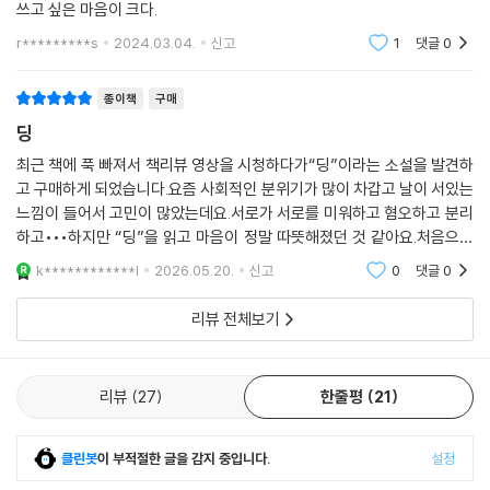
으로 이어가는 프로젝트이다. 여기에 선보이는 단행본들은 개별 작품임과
쓰고 싶은 마음이 크다.
동시에 여섯 명이 ‘한 시리즈’로 큐레이션된 것이다. 현대문학은 이 시리즈
r*********s
2024.03.04.
신고
1
댓글
0
의 진지함이 ‘핀’이라는 단어의 섬세한 경쾌함과 아이러니하게 결합되기를
바란다.
종이책
구매
딩
「현대문학 핀 시리즈 소설선」은 월간 『현대문학』이 격월 25일 출간하는 것
으로, 내로라하는 국내 최고 작가들의 신작을 정해진 날짜에 만나볼 수 있
최근 책에 푹 빠져서 책리뷰 영상을 시청하다가“딩”이라는 소설을 발견하
고 구매하게 되었습니다.요즘 사회적인 분위기가 많이 차갑고 날이 서있는
게 기획되어 있다. 한국 출판 사상 최초로 도입되는 일종의 ‘샐러리북’ 개념
느낌이 들어서 고민이 많았는데요.서로가 서로를 미워하고 혐오하고 분리
이다.
하고•••하지만 “딩”을 읽고 마음이 정말 따뜻해졌던 것 같아요.처음으로
책 리뷰를 작성해서 글이 매끄럽지 않았지만그냥 너무 따뜻하고 공감되고
현대문학 × 아티스트 이연미
k************l
2026.05.20.
신고
0
댓글
0
연작소설이
리뷰 전체보기
「현대문학 핀 시리즈」는 아티스트의 영혼이 깃든 표지 작업과 함께 하나의
특별한 예술작품으로 재구성된 독창적인 소설선, 즉 예술 선집이 되었다.
각 소설이 그 작품마다의 독특한 향기와 그윽한 예술적 매혹을 갖게 된 것
리뷰
27
한줄평
21
은 바로 소설과 예술, 이 두 세계의 만남이 이루어낸 영혼의 조화로움 때문
일 것이다.
클린봇
이 부적절한 글을 감지 중입니다.
설정
이연미