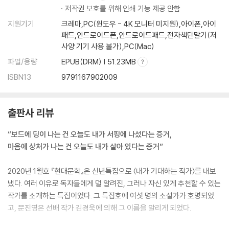
저작권 보호를 위해 인쇄 기능 제공 안함
지원기기
크레마,PC(윈도우 - 4K 모니터 미지원),아이폰,아이
패드,안드로이드폰,안드로이드패드,전자책단말기(저
사양 기기 사용 불가),PC(Mac)
파일/용량
EPUB(DRM) | 51.23MB
ISBN13
9791167902009
출판사 리뷰
“보드에 딩이 나는 건 오늘도 내가 서핑에 나섰다는 증거,
마음에 상처가 나는 건 오늘도 내가 살아 있다는 증거”
2020년 1월호 『현대문학』은 신년특집으로 〈내가 기대하는 작가〉를 내보
냈다. 여러 이유로 독자들에게 덜 알려진, 그러나 자신 있게 추천할 수 있는
작가를 소개하는 특집이었다. 그 특집호에 여섯 명의 소설가가 호명되었
고, 문진영은 선배 작가 김경욱에 의해 그 이름을 알리게 되었다.