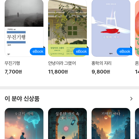
무진기행
안녕이라 그랬어
홍학의 자리
혼
7,700
11,800
9,800
1
원
원
원
이 분야 신상품