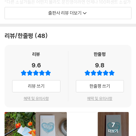
“다른 소설가들은 어떤지 몰라도 문진영이라면 언제나 100퍼센트 소설가
였고 앞으로도 그러하리라 힘주어 말할 수 있다. (……) 오늘의 소설가 목
출판사 리뷰 더보기
록에 이름이 오르내리지 않아도, 등단한 뒤 10년 동안 발표작이라곤 단편
하나뿐이어도, 소설 쓰는 사람이라는 사실을 도무지 부정할 수 없는. 어제
도 아니었고 오늘도 아니지만 내일이든 모레든 다시 10년 뒤든 무언가를
리뷰/한줄평
48
툭 꺼내놓을 것이며, 그것은 매일 아침저녁으로 조율되어온 목소리같이 너
무나 자연스레 우리의 귀를 사로잡게 될 것이 분명한.” (김경욱)
리뷰
한줄평
문진영은 『담배 한 개비의 시간』으로 〈창비장편소설상〉을 수상하며 등단
9.6
9.8
했지만, 그 이후 10년 넘게 지독한 무명 시절을 보내다 2020년 1월호 『현
대문학』 특집 이후, 오랜 침묵을 깨고 소설집 『눈 속의 겨울』을 발표하고,
〈김승옥문학상〉까지 수상하며 그 기대치를 스스로 증명해내고 있다. 『딩』
리뷰 쓰기
한줄평 쓰기
은 그런 문진영이 발표한 첫 중편소설로, 각기 다른 사연으로 남겨진 사람
들의 위무가 잔잔하게 그려진 작품이다.
혜택 및 유의사항
혜택 및 유의사항
『딩』에는 총 다섯 명의 주인공이 등장한다. 엄마가 죽은 뒤 아빠와 단둘이
살던 ‘지원’은 어떠한 사건 이후 서울로 홀로 올라간다. 서먹하게 지내던 아
7
버지가 돌아가신 후에야 고향 마을로 잠시 내려온 지원은 그곳에는 어릴
더보기
적 단짝이었던 주미를 만난다. ‘주미’는 절친도, 남동생도, 아버지도 모두