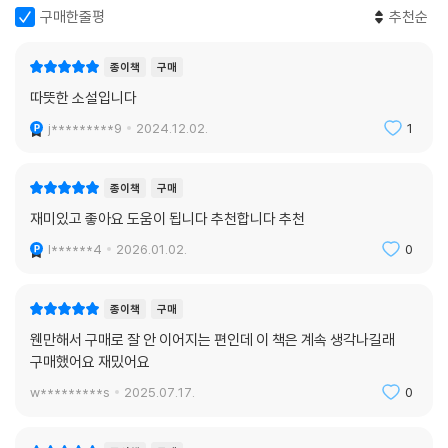
국민대 미술대학 회화과 및 동 대학원 회화과를 졸업했다. 도쿄갤러리 개
구매한줄평
추천순
인전을 시작으로 갤러리 현대, 서울시립미술관, 상하이미술관 등 국내외
에서 개인전과 단체전에 참가했다. 자신만의 정원을 구축하고, 현실과 판
종이책
구매
타지 사이의 간극을 극대화시키며 거칠게 날이 선 나무와 신비롭고 낯선
따뜻한 소설입니다
형상의 동식물이 뒤섞인 서정적 조형세계를 구축하며 활발하게 활동하고
j*********9
2024.12.02.
1
있다.
작가의 말
종이책
구매
재미있고 좋아요 도움이 됩니다 추천합니다 추천
폭설의 기억을 데리고 이후로도 동해안에 자주 갔다. 한번은 고성부터 속
l******4
2026.01.02.
0
초까지, 한번은 동해부터 강릉까지 걸었다. 그 사이의 구간은 점을 찍듯 여
러 번 다녀왔다. 그 모든 여정에서 받은 인상들을 켜켜이 포개자 K마을이
모습을 드러냈다. 그리고 나는 그 마을을 조금 다른 시간 속에 데려다놓고
종이책
구매
싶었다. 선형이 아닌, 폭설을 중심으로 모호하게 순환하는 시간을 상상했
웬만해서 구매로 잘 안 이어지는 편인데 이 책은 계속 생각나길래
다. (……) 그렇다는 사실을 알지도 못한 채 서로가 서로를 조금씩 구원하
구매했어요 재밌어요
는 이야기를 쓰고 싶었다. 단번에 일어나는 구원은 신의 일이겠지만, 인간
w*********s
2025.07.17.
0
들은 서로를 시도 때도 없이, 볼품없이 구해줄 수 있다고 나는 믿고 있다.
2023년 봄, 문진영