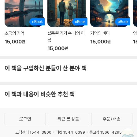
소금의 기억
실종된 기기 속 나의 이
기억의 바다
영
름
15,000
15,000
1
원
원
15,000
원
이 책을 구입하신 분들이 산 분야 책
이 책과 내용이 비슷한 추천 책
로그인
최근 본 상품
주문/배송
고객센터 1544-3800
티켓 1544-6399
중고샵 1566-4295