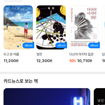
두고 온 여름
정전
다산의 마지막 질문
딩
11,200
12,300
10
10,710
1
%
원
원
원
카드뉴스로 보는 책