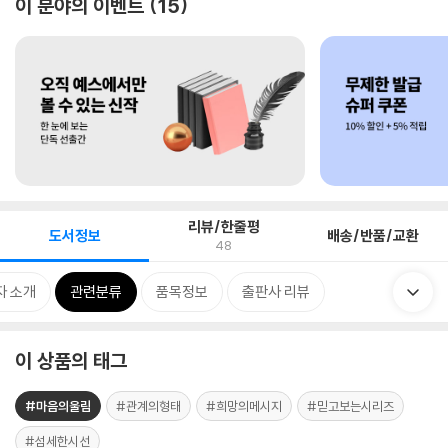
이 분야의 이벤트
15
리뷰/한줄평
도서정보
배송/반품/교환
48
자 소개
관련분류
품목정보
출판사 리뷰
이 상품의 태그
#마음의울림
#관계의형태
#희망의메시지
#믿고보는시리즈
#섬세한시선