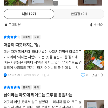
떠난 고향에서 엄마를 도와 모텔과 호프집을 운영하며 살고 있다. 주미가
2
11
운영하는 모텔에 장기 투숙 중인 ‘재인’은 모텔에서 죽은 401호 남자, P의
리뷰
27
한줄평
21
애인이다. P의 마지막 흔적을 쫓기 위해 한국으로 와 서핑 샵에서 일하고
있다. ‘영식’은 자신의 잘못으로 아이를 잃고 이혼을 한 후 무기력한 삶을
구매리뷰
추천순
살다 주미의 모텔 앞에 포장마차를 열고 그곳에서 살아갈 의미를 되찾고
있다. 같이 일하던 동료가 화재로 죽고 홀로 남겨진 ‘쑤언’은 영식의 도움으
종이책
구매
로 그 집에 기거하며 타지의 삶에 새로운 희망을 갖게 된다.
마음이 따뜻해지는『딩』
소설 속 등장하는 다섯 인물은 유기적으로 연결되어 있다. 서로의 상처를
떠난 자가 돌아온다. 떠나보냈던 사람은 간절한 마음으로
알고는 있지만 적극적으로 그들의 삶에 개입하지 않고 그저 곁을 내준다.
기다리며 ‘떠나는 사람이 되는 것’을 꿈꾼다. 한 장소에 모
“남겨진 사람이 아니라 그냥 여기 있는 사람. 누군가 나 왔어, 하고 돌아왔
여든 사람들은 저마다 사연을 가지고 있다. 유기적으로 연
을 때 거기 있는 사람. 아무 때나 연락해도 늘 있는 사람” 그들은 서로에게
결되어 사람들의 관계는 마치 어머니의 품 안에 있는 것처
그런 사람이 되고 싶어 한다. 돌아가신 아버지 집에서 잠든 밤 지원의 곁에
럼 아늑하다. 주저하던 마음을 어루만져주는 것. 다정한
h*****9
2023.06.21.
신고
6
댓글
0
사람이 있기 때문이다. 마음을 열었기에 가능한 일이다.
주미가, 주미 곁에 지원과 영식이, 재인 곁에 영식과 주미가, 영식의 곁에
출판사의 편집자로 일하는
주미와 쑤언이. 쑤언의 곁에 영식이.
종이책
구매
삶이라는 파도에 뛰어드는 모두를 응원하는
“이 소설의 인물들은 서로 온기를 주고받는다. 쑤언의 귤이 지원에게 환한
마음을 선물해주고, 지원의 환한 마음은 주미에게 폭죽처럼 터지는 기쁨을
이곳이 아닌 곳에서 살고 싶었다. 그러니까 좀 더 크고 넓
은 도시 같은 곳. 한때 그런 곳에서 살았고 지금은 이곳이
선물해준 것처럼. 그리하여 주미는 남아 있는 사람이 아니라 여기 있는 사