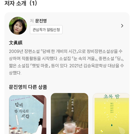
저자 소개
1
저
문진영
관심작가 알림신청
文眞鍈
2009년 장편소설 『담배 한 개비의 시간』으로 창비장편소설상을 수
상하며 작품활동을 시작했다. 소설집 『눈 속의 겨울』, 중편소설 『딩』,
짧은 소설집 『햇빛 마중』 등이 있다. 2021년 김승옥문학상 대상을 수
상했다.
문진영
의 다른 상품