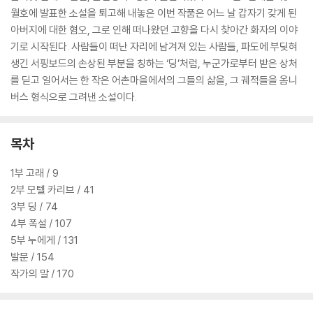
월호에 발표한 소설을 퇴고해 내놓은 이번 작품은 어느 날 갑자기 갖게 된
아버지에 대한 혐오, 그로 인해 떠나왔던 고향을 다시 찾아간 화자의 이야
기로 시작된다. 사람들이 떠난 자리에 남겨져 있는 사람들, 파도에 부딪혀
생긴 서핑보드의 손상된 부분을 칭하는 ‘딩’처럼, 누군가로부터 받은 상처
를 딛고 일어서는 한 작은 어촌마을에서의 그들의 삶을, 그 궤적들을 옴니
버스 형식으로 그려낸 소설이다.
목차
1부 고래 / 9
2부 모텔 카리브 / 41
3부 딩 / 74
4부 폭설 / 107
5부 누에게 / 131
발문 / 154
작가의 말 / 170