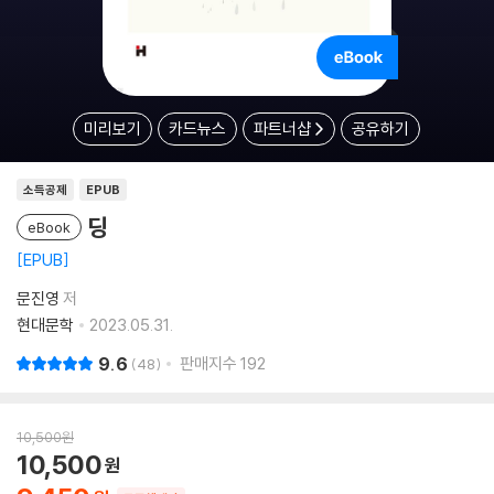
미리보기
카드뉴스
파트너샵
공유하기
소득공제
EPUB
딩
eBook
EPUB
문진영
저
현대문학
2023.05.31.
9.6
판매지수
192
48
10,500
원
10,500