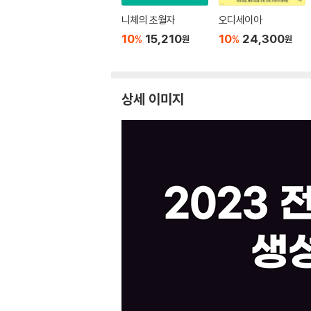
니체의 초월자
오디세이아
10
15,210
10
24,300
%
%
원
원
상세 이미지