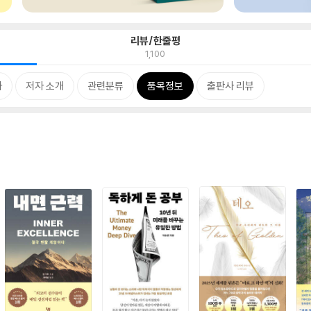
리뷰/한줄평
1,100
차
저자 소개
관련분류
품목정보
출판사 리뷰