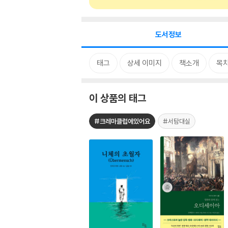
도서정보
태그
상세 이미지
책소개
목
이 상품의 태그
#크레마클럽에있어요
#서탐대실