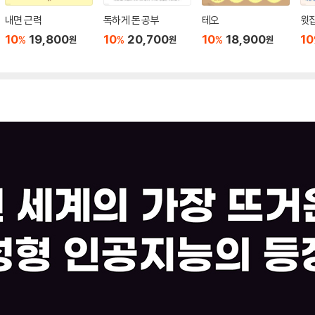
내면 근력
독하게 돈 공부
테오
윗집
10
19,800
10
20,700
10
18,900
10
%
%
%
원
원
원