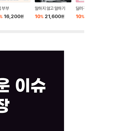
 부부
말하지 않고 말하기
달러구트 꿈 백화점 0
위버멘
16,200
10
21,600
10
16,020
10
1
%
%
%
%
원
원
원