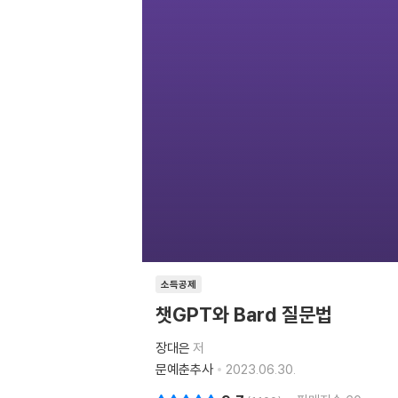
소득공제
챗GPT와 Bard 질문법
장대은
저
문예춘추사
2023.06.30.