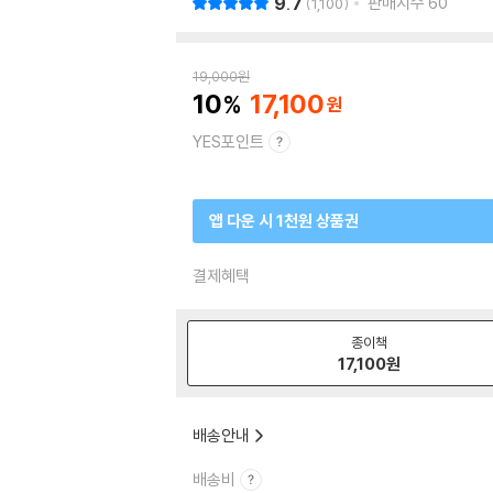
9.7
판매지수
60
1,100
19,000
원
10
17,100
YES포인트
앱 다운 시 1천원 상품권
결제혜택
종이책
17,100
원
배송안내
배송비