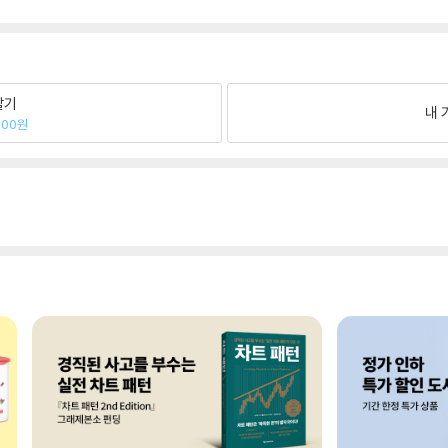
팔기
내 
800원