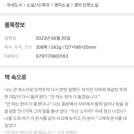
국내도서
소설/시/희곡
영미소설
영미 단편소설
품목정보
발행일
2023년 06월 30일
쪽수, 무게, 크기
208쪽 | 242g | 127*196*20mm
ISBN13
9791170800163
책 속으로
나는 큰 목소리로 또박또박 다시 한번 말했다. 하지만 아까와 똑같은 뚜렷
한 대답이 다시 들려 왔다. “안 하는 편이 더 좋겠습니다.”
“안 하는 편이 더 좋겠다니.” 나는 흥분해서 자리에서 벌떡 일어나 방을 성
큼성큼 건너가며 그의 말을 흉내 냈다. “무슨 소리야? 자네 정신 나갔나?
나를 도와 여기 이 문서를 같이 비교해 보자고,자,받아.”그에게 문서를 내
밀었다.
“안 하는 편이 더 좋겠습니다.” 그가 말했다.