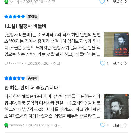
k***j
2023.07.18.
신고
2
댓글
0
자신이 고용
종이책
[소설] 필경사 바틀비
[필경사 바틀비]는 ＜모비딕＞의 작가 허먼 멜빌의 단편
소설이라는 점에서 흥미가 생겨나며 읽어보고 싶게 합니
다. 조금은 낯설게 느껴지는 '필경사'가 글씨 쓰는 일을 직
업으로 하는 사람이라는 것을 알게 하고, '바틀비'라는 이
름에서 왠지 모를 재미를 느끼며 [필경사 바틀비] 이야기
u*******7
2023.07.20.
신고
1
댓글
0
속으로 들어가 보게 됩니다. [필경사 바틀비]의 작가 허
먼 멜빌은 바다에서의 선원 생활
종이책
안 하는 편이 더 좋겠습니다!
작가 허먼 멜빌은 19세기 미국 낭만주의를 대표하는 작가
입니다. 미국 문학의 대서사라 일컫는 ＜모비딕＞을 비롯
해 그의 대부분의 소설은 바다를 배경으로 하고 있어 해양
소설가로서의 이미가 있어요. 어렸을 때부터 배를 타고 세
계를 돌아다니는 꿈과 이국에 대한 열망이 컸습니다. 스무
h*****o
2023.07.16.
신고
1
댓글
0
살이 되던 해에 상선을 처음 탔고, 포경선을 타고 작은 보