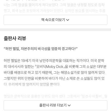
나는 그의 얼굴을 뚫어지게 쳐다보았다. 그의 얼굴은 냉정할 정도로 침착
했고, 회색 눈은 흐릿하게 가라앉아 있었다. 심적인 동요를 암시하는 주름
살 하나도 꿈틀거리지 않았다.
책 속으로 더보기
--- p.25
다음날 바틀비는 아무 일도 하지 않고 그저 창가에 서서 정면의 창문 없는
출판사 리뷰
벽만을 응시하며 몽상에 젖어 있었다. 왜 글을 베끼지 않고 있느냐고 물었
더니 쓰는 일은 이제 더 이상하지 않기로 했다고 대답했다.
“허먼 멜빌, 자본주의의 비극성을 엄중히 경고하다!”
--- p.51
허먼 멜빌은 19세기 미국 낭만주의문학을 대표하는 작가이다. 미국 문학
그는 휘몰아치는 눈보라를 맞으며 하루 종일 서서 톱질을 했다. 눈보라 따
의 대서사시라 일컫는 『모비딕Moby Dick』을 비롯해 그의 소설은 대부분
위는 안중에도 없었다. 그는 내가 말을 걸지 않으면 말을 좀체하지 않았다.
바다를 배경으로 하고 있기 때문에, 그는 해양소설가로 많이 알려져 있다.
그는 오로지 톱질만 했다. 쓱싹, 쓱싹, 쓱싹. 눈은 내리고, 내리고, 또 내렸
그렇지만 위의 단편을 비롯하여 바다가 아닌 소재로 쓴 소설들도 많이 있
다. 그의 톱질과 눈보라는 두 개의 자연물처럼 조화를 이루었다. (중략) 그
다. 우리에게 잘 알려지지 않았을 뿐이다.
는 젖은 신문지에 싼 상한 빵 한 덩어리와 소금에 절인 소고기 큰 조각 하나
를 들고 깨끗한 눈 한 움큼을 입속에 넣어 딱딱한 음식을 적셔 먹고 있었다.
멜빌은 문학적으로 훌륭한 단편도 많이 썼다. 그중에서 「필경사 바틀비_월
--- p.116
가의 이야기」, 「꼬끼오! 혹은 고결한 베네벤타노의 노래」, 「총각들의 천국
출판사 리뷰 더보기
과 처녀들의 지옥」과 같은 작품들은 빼어난 작품으로 꼽힌다. 먼저 「필경사