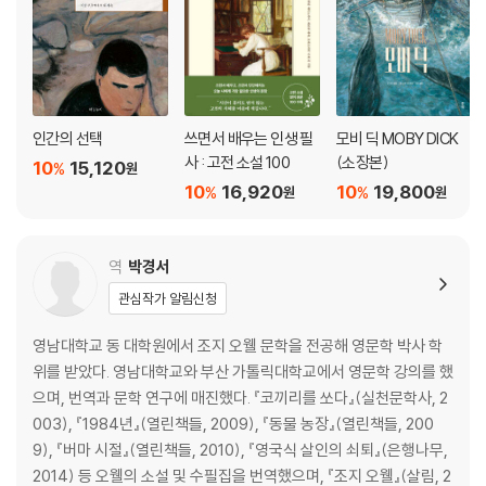
인간의 선택
쓰면서 배우는 인생 필
모비 딕 MOBY DICK
사 : 고전 소설 100
(소장본)
10
15,120
%
원
10
16,920
10
19,800
%
%
원
원
역
박경서
관심작가 알림신청
영남대학교 동 대학원에서 조지 오웰 문학을 전공해 영문학 박사 학
위를 받았다. 영남대학교와 부산 가톨릭대학교에서 영문학 강의를 했
으며, 번역과 문학 연구에 매진했다. 『코끼리를 쏘다』(실천문학사, 2
003), 『1984년』(열린책들, 2009), 『동물 농장』(열린책들, 200
9), 『버마 시절』(열린책들, 2010), 『영국식 살인의 쇠퇴』(은행나무,
2014) 등 오웰의 소설 및 수필집을 번역했으며, 『조지 오웰』(살림, 2