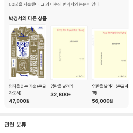
005)을 저술했다. 그 외 다수의 번역서와 논문이 있다.
박경서
의 다른 상품
명작을 읽는 기술 (큰글
엽란을 날려라
엽란을 날려라 (큰글씨
자도서)
책)
32,800
원
47,000
56,000
원
원
관련 분류