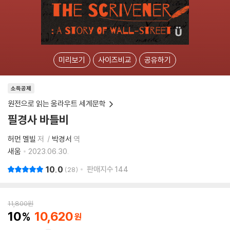
미리보기
사이즈비교
공유하기
소득공제
원전으로 읽는 움라우트 세계문학
필경사 바틀비
허먼 멜빌
저
박경서
역
새움
2023.06.30.
10.0
판매지수
144
28
11,800
원
10
10,620