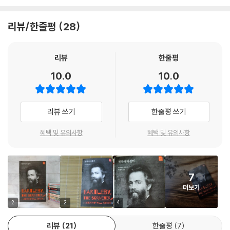
“저 같은 가난한 사람? 왜 제가 가난하다고 말합니까? 제가 기르고 있는
바틀비」(1853년)는 멜빌이 쓴 최초의 단편이다. 멜빌의 작품 중 가장 모호
저 수탉이 이 수치스럽고, 황량하고 형편없는 땅을 찬양하고 있지 않습니
한 작품으로 이해하기가 만만치 않은데, 이 작품은 자본주의가 성숙하여
리뷰/한줄평
28
까? 제 수탉이 선생님에게 활기를 북돋워 주지 않았습니까? 그리고 저는
부와 명예가 최대의 삶의 조건이 되는 19세기 미국의 월가를 배경으로 한
선생님에게 이 모든 찬미를 공짜로 드리고 있습니다. 저는 위대한 자선사
다.
업가죠. 저는 부자입니다. 엄청난 부자지요. 그리고 더없이 행복한 사람이
리뷰
한줄평
고요. 울어, 트럼펫.”
자본주의적 질서를 수동적으로 거부하는 바틀비
10.0
10.0
지붕이 흔들렸다.
--- p.131
변호사 사무실에 취직한 필경사 바틀비는 시간이 지날수록 화자(변호사)
의 요청을 모두 거절하면서 “안 하는 편이 더 좋겠습니다.”라는 말만 되풀
리뷰 쓰기
한줄평 쓰기
처녀들은 옆에 있는 바구니에서 길쭉한 넝마 조각들을 끄집어내, 예리한
이한다. 왜 그랬을까. 19세기 중반의 미국은 자본주의가 발달하며 영리목
칼날 위에 갖다 대고 앞뒤로 긁으면서 모든 이음매를 갈가리 뜯어내 넝마
적을 위해 인간을 도구로, 상품으로 전락시키고 있었다. 작품 속 변호사는
혜택 및 유의사항
혜택 및 유의사항
조각을 보풀처럼 만들었다. 유독성 미립자가 공기 속에서 사방으로 떠돌며
바틀비를 걱정하는 듯했지만, 실은 떨어지는 업무 효율성, 불복종에 화를
감지할 수 없는 햇빛 속의 먼지처럼 폐 속으로 빨려 들어갔다.
내고 있었다. 그리하여 바틀비는 노동은 물론이고 변호사의 권위까지 거부
“이곳이 넝마 작업실이에요.” 소년이 기침을 하며 말했다.
함으로써, 수동적이지만 자본주의적 질서를 거부하는 것이다. 바틀비의 소
“정말로 숨 막히는 방이군.” 나도 콜록거리며 대답했다. “그런데 저 여자들
7
극적 저항은 관습과 위선으로 가득 찬 변호사의 이기주의에 의해 처참하게
은 기침을 하지 않네.”
더보기
무너져 그는 결국 죽음을 맞이한다.
“오, 저들은 습관이 돼버렸어요.”
2
2
4
--- p.174
“아무리 큰 돈을 줘도 수탉을 팔지 않겠소!”
리뷰
21
한줄평
7