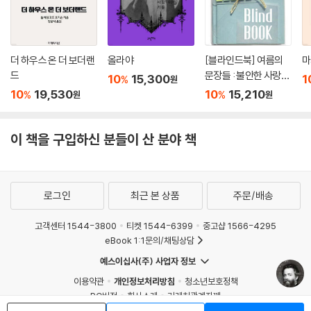
더 하우스 온 더 보더랜
올라야
[블라인드북] 여름의
마
드
문장들 : 불안한 사랑의
10
15,300
1
%
원
폭풍이 소리도 없이, 더
10
19,530
10
15,210
%
%
원
원
깊고 사납게 나를 덮쳐
왔다.
이 책을 구입하신 분들이 산 분야 책
로그인
최근 본 상품
주문/배송
고객센터 1544-3800
티켓 1544-6399
중고샵 1566-4295
eBook 1:1문의/채팅상담
예스이십사(주) 사업자 정보
이용약관
개인정보처리방침
청소년보호정책
PC버전
회사소개
거래처관계자께
도서홍보
광고