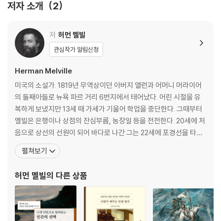
저자 소개
2
는 것을 거부한다. 바틀비와 메리머스크의 동질성이다. 반면에 폐에 켜켜
이 쌓이는 분진을 의식하지 못하는 처녀들의 노동은 가엾다. 참담하다. 이
처럼 멜빌은 자본주의가 무르익기 시작하는 19세기 미국 사회의 이면을
저
허먼 멜빌
섬세하게 관찰하고 통렬하게 비판하고 있다. ‘조지 오웰’ 작품번역으로 정
관심작가 알림신청
평이 난 박경서 교수가 공들여 번역했다.(2022년 작고)
Herman Melville
미국의 소설가. 1819년 무역상이던 아버지 앨런과 어머니 머라이어
의 둘째아들로 뉴욕 파르 거리 6번지에서 태어났다. 어린 시절을 유
복하게 보냈지만 13세 때 가세가 기울어 학업을 중단한다. 그때부터
멜빌은 은행이나 상점의 잔심부름, 농장일 등을 전전한다. 20세에 처
음으로 상선의 선원이 되어 바다로 나간 그는 22세에 포경선을 타게
된다. 이때 항해를 하면서 얻은 경험은 그의 작품의 주요 소재가 된다.
펼쳐보기
이후 포경선의 선원과 미 해군이 되어 5년 가까이 남태평양을 누볐
다. 포경선에서 탈주해 마르키즈 군도의 식인종과 함께 보낸 경험을
허먼 멜빌
의 다른 상품
바탕으로 쓴 첫 작품 『타이피Typee』