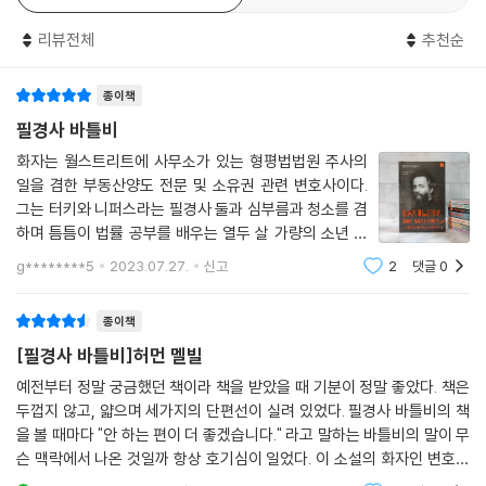
나는 모피 옷을 걸치고 묵상에 잠긴 뒤 이내 악마의 지하 감옥을 벗어나 언
「꼬끼오!」(1853년)는 소설 속 화자인 우울한 중년 남자와 톱질쟁이 메리
덕길을 올라갔다. 검은 협곡에서 썰매를 세우자, 나는 다시 한번 템플바의
리뷰전체
추천순
머스크, 그의 황금빛 수탉에 대한 이야기이다. 메리머스크는 바틀비처럼
모습이 생각났다. 그러고 나서 고개를 통과해 불가사의한 자연에 홀로 남
성실하지만 말이 없고 영혼이 아름다운 인물이다. 수탉을 비싼 값에 사겠
아 외쳤다. “오! 총각들의 천국이여! 오! 처녀들의 지옥이여!”
종이책
다는 화자의 요청을 뿌리친 메리머스크의 행위는 가난에 찌들어 있지만,
--- p.187
자신이 처한 현실에 주눅들지 않고 당당히 자본에 맞서겠다는 행위로 볼
필경사 바틀비
수 있다. 바틀비가 자본주의 사회에서 처참하게 무너져 죽음을 피해 갈 수
화자는 월스트리트에 사무소가 있는 형평법법원 주사의
없었다면, 메리머스크는 자발적으로 물화에 저항하며 초연하게 죽어간다.
일을 겸한 부동산양도 전문 및 소유권 관련 변호사이다.
그는 터키와 니퍼스라는 필경사 둘과 심부름과 청소를 겸
“종이처럼 시들어가는 처녀들의 노동”
하며 틈틈이 법률 공부를 배우는 열두 살 가량의 소년 급
사 진저넛을 직원으로 고용하고 있었다. 터키는 변호사
g********5
2023.07.27.
신고
2
댓글
0
와 비슷한 예순 살에 가까운 사람으로 매일 낮 12시를 기
「총각들의 천국과 처녀들의 지옥」(1855년)은 자본주의 금융 체제에서 돈
점으로 업무 능력에 심각한 장애를 보
을 축적하며 호화롭게 살아가는 ‘변호사’(총각들)들과, 무덤 속 같은 제지
종이책
공장에서 종이처럼 시들어가는 ‘처녀들’(직공들)에 대한 이야기이다. 목숨
[필경사 바틀비]허먼 멜빌
을 갉아먹는 처녀들의 힘겨운 노동은 ‘총각들의 천국’과 대비된다. 톱니바
퀴의 톱니처럼 분절된 삶을 사는 처녀들의 노동을 딛고, 자본주의 수혜자
예전부터 정말 궁금했던 책이라 책을 받았을 때 기분이 정말 좋았다. 책은
두껍지 않고, 얇으며 세가지의 단편선이 실려 있었다. 필경사 바틀비의 책
들은 안락한 삶을 살고 있다고 멜빌은 말한다. 19세기에 이미 자본주의의
을 볼 때마다 "안 하는 편이 더 좋겠습니다." 라고 말하는 바틀비의 말이 무
비극성을 엄중하게 경고하고 있는 것이다.
슨 맥락에서 나온 것일까 항상 호기심이 일었다. 이 소설의 화자인 변호사
가 바틀비를 채용하면서 일어나는 에피소드에 관한 내용이다. 변호사는