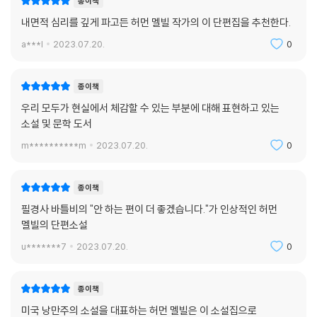
종이책
내면적 심리를 깊게 파고든 허먼 멜빌 작가의 이 단편집을 추천한다.
a***l
2023.07.20.
0
종이책
우리 모두가 현실에서 체감할 수 있는 부분에 대해 표현하고 있는
소설 및 문학 도서
m**********m
2023.07.20.
0
종이책
필경사 바틀비의 "안 하는 편이 더 좋겠습니다."가 인상적인 허먼
멜빌의 단편소설
u*******7
2023.07.20.
0
종이책
미국 낭만주의 소설을 대표하는 허먼 멜빌은 이 소설집으로