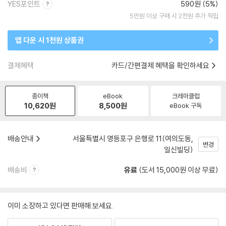
YES포인트
590원 (5%)
5만원 이상 구매 시 2천원 추가 적립
앱 다운 시 1천원 상품권
결제혜택
카드/간편결제 혜택을 확인하세요
종이책
eBook
크레마클럽
10,620
원
8,500
원
eBook 구독
배송안내
서울특별시 영등포구 은행로 11(여의도동,
변경
일신빌딩)
배송비
유료
(도서 15,000원 이상 무료)
이미 소장하고 있다면 판매해 보세요.