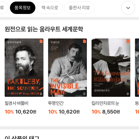
류
품목정보
책 속으로
출판사 리뷰
원전으로 읽는 움라우트 세계문학
필경사 바틀비
투명인간
킬리만자로의 눈
동
10
10,620
10
10,620
10
8,550
1
%
%
%
원
원
원
이 상품의 태그