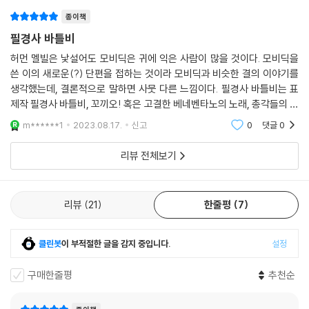
트를 타고 고래를 잡는 체험을 했
종이책
필경사 바틀비
허먼 멜빌은 낯설어도 모비딕은 귀에 익은 사람이 많을 것이다. 모비딕을
쓴 이의 새로운(?) 단편을 접하는 것이라 모비딕과 비슷한 결의 이야기를
생각했는데, 결론적으로 말하면 사뭇 다른 느낌이다. 필경사 바틀비는 표
제작 필경사 바틀비, 꼬끼오! 혹은 고결한 베네벤타노의 노래, 총각들의 천
국과 처녀들의 지옥의 세 단편으로 이루어졌다. 세 이야기 각각의 울림을
m******1
2023.08.17.
신고
0
댓글
0
준다. 가장 충격
리뷰 전체보기
리뷰
21
한줄평
7
클린봇
이 부적절한 글을 감지 중입니다.
설정
구매한줄평
추천순