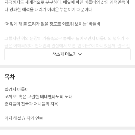
지금까지도 세계적으로 분분하다. 베일에 싸인 바틀비의 삶의 궤적만큼이
나 명쾌한 해석을 내리기 어려운 부분이기 때문이다.
‘어떻게 해 볼 도리가 없을 정도로 외로워 보이는’ 바틀비
그렇지만 위의 문장이 가슴속으로 통째로 들어오면서 바틀비의 행위가 조
금은 이해되었다. 현대인의 관점에서 보면 ‘번 아웃’이 아니었을까. 결코 전
달되지 못할 ‘죽은 편지들’(죽은 사람들)을 끊임없이 수합하고 불태워야
책소개 더보기
했던 전의 직장, 법정의 언어들을 하루 종일 365일 베껴 써야 하는, 또 하
나의 죽은 노동인 현 직장을, 생명 있는 사람이 어떻게 견뎌 낼 수 있겠는
가. 그러니 바틀비는 “꼼짝 않고 가만히 있고 싶어요!”라고 절규했을 것이
목차
다.
필경사 바틀비
「꼬끼오!」, 「총각들의 천국과 처녀들의 지옥」
꼬끼오! 혹은 고결한 베네벤타노의 노래
총각들의 천국과 처녀들의 지옥
흰눈을 맞으며 끊임없이 톱질하는 톱장이 메리머스크와 그의 황금빛 수탉
의 이야기 「꼬끼오!」, 백지처럼 시들어가는 처녀들과 사치스러운 변호사들
역자 해설 // 작가 연보
의 세계를 대비시킨 「총각들의 천국과 처녀들의 지옥」, 이 소설들에도 ‘노
동’이 흐른다. 어떤 노동은 비참하지만, 돈으로 환산되어 업신여김을 당하