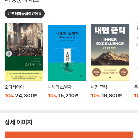
#크레마클럽에있어요
오디세이아
니체의 초월자
내면 근력
독
10
24,300
10
15,210
10
19,800
1
%
%
%
원
원
원
상세 이미지