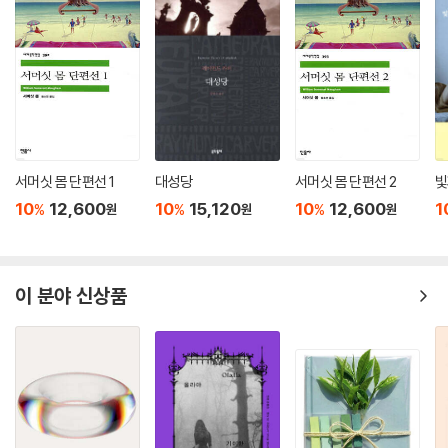
서머싯 몸 단편선 1
대성당
서머싯 몸 단편선 2
빛
10
12,600
10
15,120
10
12,600
1
%
%
%
원
원
원
이 분야 신상품