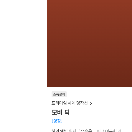
소득공제
프리미엄 세계 명작선
모비 딕
양장
허먼 멜빌
원저
유승옥
그림
이규희
역