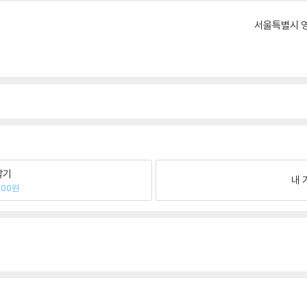
서울특별시 영
팔기
내 
000원