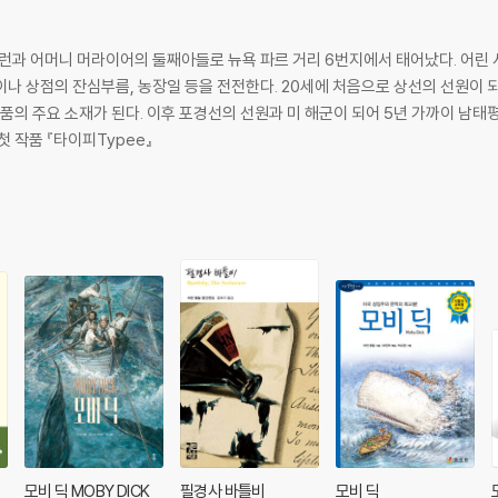
앨런과 어머니 머라이어의 둘째아들로 뉴욕 파르 거리 6번지에서 태어났다. 어린 
나 상점의 잔심부름, 농장일 등을 전전한다. 20세에 처음으로 상선의 선원이 되
 소재가 된다. 이후 포경선의 선원과 미 해군이 되어 5년 가까이 남태평양을 누볐다. 포경선에서 
 작품 『타이피Typee』
필
모비 딕 MOBY DICK
필경사 바틀비
모비 딕