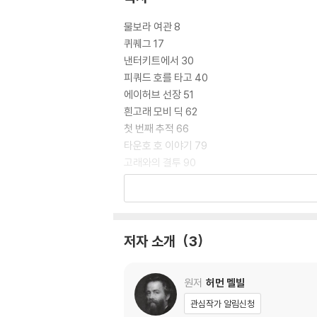
물보라 여관 8
퀴퀘그 17
낸터키트에서 30
피쿼드 호를 타고 40
에이허브 선장 51
흰고래 모비 딕 62
첫 번째 추적 66
타운호 호 이야기 79
고래와의 결투 90
상어의 습격 100
스텁과 플라스크, 참고래를 잡다 112
융프라우 호를 만나다 122
고래 함대 130
저자 소개
3
용연향 135
뼈로 만든 팔과 다리 141
퀴퀘그의 관 150
원저
허먼 멜빌
레이첼 호 159
관심작가 알림신청
에이허브의 탄식 170