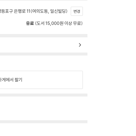
등포구 은행로 11(여의도동, 일신빌딩)
변경
유료
(도서 15,000원 이상 무료)
가게에서 팔기