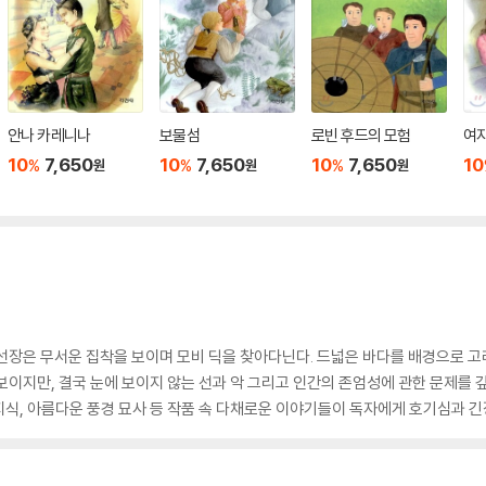
안나 카레니나
보물섬
로빈 후드의 모험
여
10
7,650
10
7,650
10
7,650
10
%
%
%
원
원
원
선장은 무서운 집착을 보이며 모비 딕을 찾아다닌다. 드넓은 바다를 배경으로 고래
보이지만, 결국 눈에 보이지 않는 선과 악 그리고 인간의 존엄성에 관한 문제를 
식, 아름다운 풍경 묘사 등 작품 속 다채로운 이야기들이 독자에게 호기심과 긴