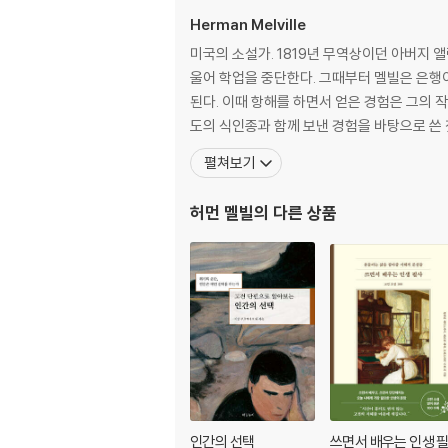
추격 첫째 날 178
Herman Melville
추격 둘째 날 189
미국의 소설가. 1819년 무역상이던 아버지 
추격 셋째 날 200
울어 학업을 중단한다. 그때부터 멜빌은 은행이
그 후 이야기 216
된다. 이때 항해를 하면서 얻은 경험은 그의 작품의 주요
도의 식인종과 함께 보낸 경험을 바탕으로 쓴 첫
* 작가와 작품에 대하여 218
펼쳐보기
허먼 멜빌
의 다른 상품
인간의 선택
쓰면서 배우는 인생 