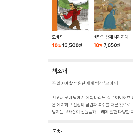
모비 딕
바람과 함께 사라지다
10
13,500
10
7,650
%
%
원
원
책소개
꼭 읽어야 할 영원한 세계 명작 『모비 딕』
흰고래 모비 딕에게 한쪽 다리를 잃은 에이허브 
은 에이허브 선장의 집념과 복수를 다룬 것으로 
넘치는 고래잡이 선원들과 고래에 관한 다양한 지
목차