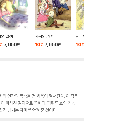
자의 일생
사랑의 가족
천로역정
삼총사
7,650
10
7,650
10
7,650
10
7
%
%
%
%
원
원
원
와 인간의 목숨을 건 싸움이 펼쳐진다. 이 작품
깊이 파헤친 걸작으로 꼽힌다. 피쿼드 호의 개성
장감 넘치는 재미를 안겨 줄 것이다.