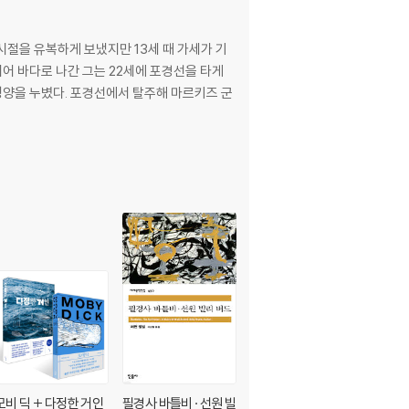
시절을 유복하게 보냈지만 13세 때 가세가 기
어 바다로 나간 그는 22세에 포경선을 타게
탈주해 마르키즈 군
모비 딕 + 다정한 거인
필경사 바틀비 · 선원 빌
모비 딕