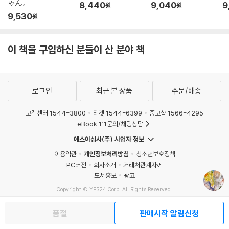
ゃん。
8,440
9,040
9
원
원
9,530
원
이 책을 구입하신 분들이 산 분야 책
로그인
최근 본 상품
주문/배송
고객센터 1544-3800
티켓 1544-6399
중고샵 1566-4295
eBook 1:1문의/채팅상담
예스이십사(주) 사업자 정보
이용약관
개인정보처리방침
청소년보호정책
PC버전
회사소개
거래처관계자께
도서홍보
광고
Copyright © YES24 Corp. All Rights Reserved.
MATOM4
품절
판매시작 알림신청