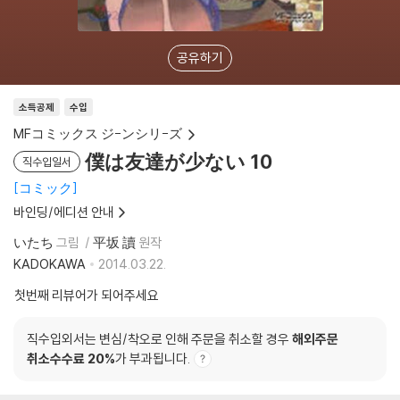
공유하기
소득공제
수입
MFコミックス ジ-ンシリ-ズ
僕は友達が少ない 10
직수입일서
コミック
바인딩/에디션 안내
いたち
그림
平坂 讀
원작
KADOKAWA
2014.03.22.
첫번째 리뷰어가 되어주세요
직수입외서는 변심/착오로 인해 주문을 취소할 경우
해외주문
취소수수료 20%
가 부과됩니다.