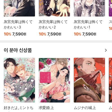
灰宮先輩は怖くて
灰宮先輩は怖くて
灰宮先輩は怖くて
ス
かわいい 3
かわいい 2
かわいい 1
1
10
7,590
10
7,590
10
7,590
%
%
%
원
원
원
이 분야 신상품
好きだよ,ミントち
求愛婚 上
ムジナの城 上
ム