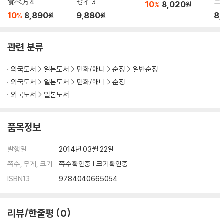
食べ方 4
セイ 3
10
8,020
%
원
新
10
8,890
9,880
8
%
원
원
4
관련 분류
외국도서
일본도서
만화/애니
순정
일반순정
외국도서
일본도서
만화/애니
순정
외국도서
일본도서
품목정보
발행일
2014년 03월 22일
쪽수, 무게, 크기
쪽수확인중 | 크기확인중
ISBN13
9784040665054
리뷰/한줄평
0