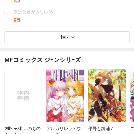
품절
僕は友達が少ない 16
품절
더보기
MFコミックス ジ-ンシリ-ズ
(예약도서) いのちの
アルカリレットウ
平野と鍵浦 7
ニ