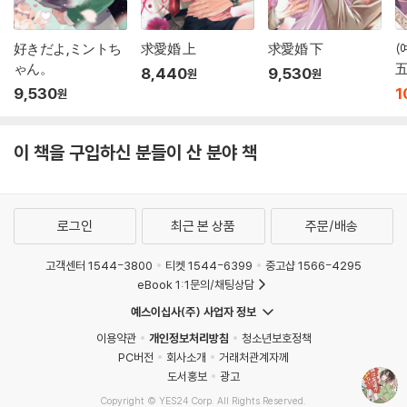
好きだよ,ミントち
求愛婚 上
求愛婚 下
(
ゃん。
五
8,440
9,530
원
원
9,530
1
원
이 책을 구입하신 분들이 산 분야 책
로그인
최근 본 상품
주문/배송
고객센터 1544-3800
티켓 1544-6399
중고샵 1566-4295
eBook 1:1문의/채팅상담
예스이십사(주) 사업자 정보
이용약관
개인정보처리방침
청소년보호정책
PC버전
회사소개
거래처관계자께
도서홍보
광고
Copyright © YES24 Corp. All Rights Reserved.