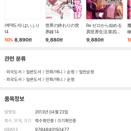
(예약도서) はいふり
世界の終わりの世
Re:ゼロから始める
14
界錄 14
異世界生活 第四章
喚
聖域と强欲の魔女 1
10
8,890
9,880
9,880
1
%
원
원
원
3
관련 분류
외국도서
일본도서
만화/애니
순정
일반순정
외국도서
일본도서
만화/애니
순정
품목정보
발행일
2013년 04월 23일
쪽수, 무게, 크기
쪽수확인중 | 크기확인중
ISBN13
9784840150477