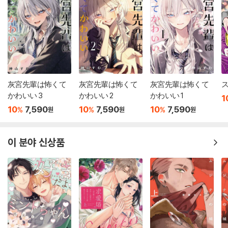
灰宮先輩は怖くて
灰宮先輩は怖くて
灰宮先輩は怖くて
ス
かわいい 3
かわいい 2
かわいい 1
1
10
7,590
10
7,590
10
7,590
%
%
%
원
원
원
이 분야 신상품