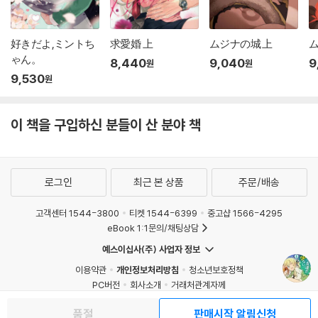
好きだよ,ミントち
求愛婚 上
ムジナの城 上
ム
ゃん。
8,440
9,040
9
원
원
9,530
원
이 책을 구입하신 분들이 산 분야 책
로그인
최근 본 상품
주문/배송
고객센터 1544-3800
티켓 1544-6399
중고샵 1566-4295
eBook 1:1문의/채팅상담
예스이십사(주) 사업자 정보
이용약관
개인정보처리방침
청소년보호정책
PC버전
회사소개
거래처관계자께
도서홍보
광고
품절
판매시작 알림신청