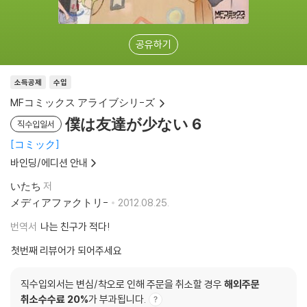
공유하기
소득공제
수입
MFコミックス アライブシリ-ズ
僕は友達が少ない 6
직수입일서
コミック
바인딩/에디션 안내
いたち
저
メディアファクトリ-
2012.08.25.
번역서
나는 친구가 적다!
첫번째 리뷰어가 되어주세요
직수입외서는 변심/착오로 인해 주문을 취소할 경우
해외주문
취소수수료 20%
가 부과됩니다.