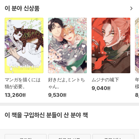
이 분야 신상품
マンガを描くには
好きだよ,ミントち
ムジナの城 下
猫が必要。
ゃん。
樣
9,040
원
13,260
9,530
8
원
원
이 책을 구입하신 분들이 산 분야 책