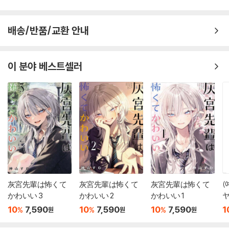
배송/반품/교환 안내
이 분야 베스트셀러
灰宮先輩は怖くて
灰宮先輩は怖くて
灰宮先輩は怖くて
(
かわいい 3
かわいい 2
かわいい 1
ヤ
版 畵集 第十
10
7,590
10
7,590
10
7,590
1
%
%
%
원
원
원