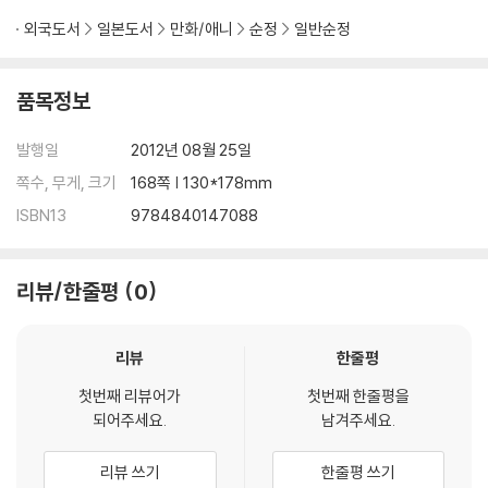
외국도서
일본도서
만화/애니
순정
일반순정
품목정보
발행일
2012년 08월 25일
쪽수, 무게, 크기
168쪽 | 130*178mm
ISBN13
9784840147088
리뷰/한줄평
0
리뷰
한줄평
첫번째 리뷰어가
첫번째 한줄평을
되어주세요.
남겨주세요.
리뷰 쓰기
한줄평 쓰기