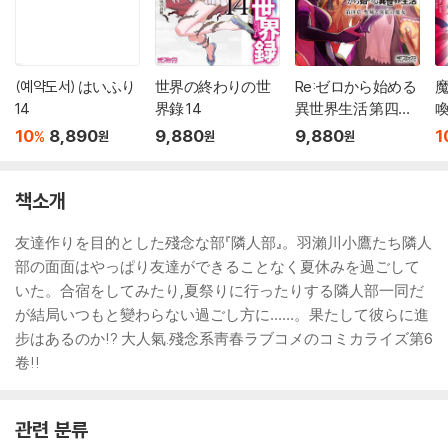
(예약도서) はいふり
世界の終わりの世
Re:ゼロから始める
14
界錄 14
異世界生活 第四章
喚
聖域と强欲の魔女 1
10
8,890
9,880
9,880
1
%
원
원
원
3
책소개
友達作りを目的とした殘念な部『隣人部』。羽瀨川小鷹たち隣人
部の面面はやっぱり友達ができることなく夏休みを過ごして
いた。合宿をしてみたり,夏祭りに行ったりする隣人部一同だ
が結局いつもと變わらない過ごし方に……。果たして彼らに進
步はあるのか!? 大人氣.殘念系靑春ラブコメのコミカライズ第6
卷!!
관련 분류