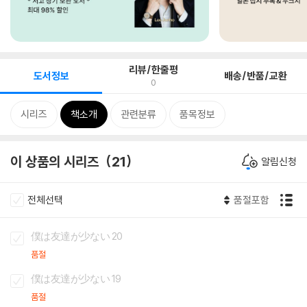
리뷰/한줄평
도서정보
배송/반품/교환
0
시리즈
책소개
관련분류
품목정보
이 상품의 시리즈
21
알림신청
전체선택
품절포함
僕は友達が少ない 20
품절
僕は友達が少ない 19
품절