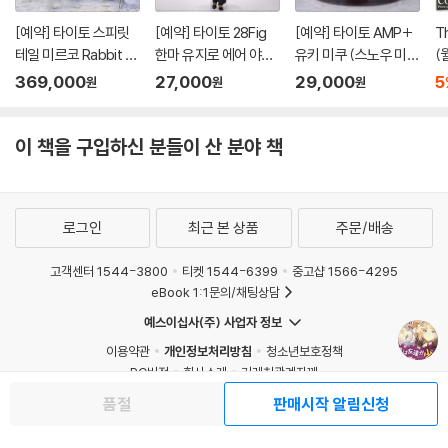
[예약] 타이토 스피릿
[예약] 타이토 28Fig
[예약] 타이토 AMP+
T
테일 미르코 Rabbit 1/
한마 유지로 에어 야식
유키 미쿠 (스노우 미
(
7 l 나의히어로아카데
두부 된장국 l 바키 시리
쿠) 올스타즈 2013 버
369,000
27,000
29,000
5
원
원
원
미아
즈
전 l 보컬로이드
이 책을 구입하신 분들이 산 분야 책
로그인
최근 본 상품
주문/배송
고객센터 1544-3800
티켓 1544-6399
중고샵 1566-4295
eBook 1:1문의/채팅상담
예스이십사(주) 사업자 정보
이용약관
개인정보처리방침
청소년보호정책
PC버전
회사소개
거래처관계자께
도서홍보
광고
품절
판매시작 알림신청
Copyright © YES24 Corp. All Rights Reserved.
MATOM13