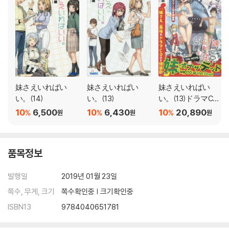
妹さえいればい
妹さえいればい
妹さえいればい
い。(14)
い。(13)
い。(13)ドラマCD
付き特裝版
10
6,500
10
6,430
10
20,890
%
%
%
원
원
원
품목정보
발행일
2019년 01월 23일
쪽수, 무게, 크기
쪽수확인중 | 크기확인중
ISBN13
9784040651781