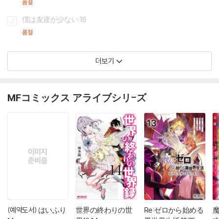
품절
僕は友達が少ない 16
품절
더보기
MFコミックス アライブシリ-ズ
(예약도서) はいふり
世界の終わりの世
Re:ゼロから始める