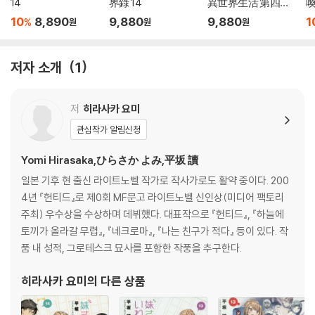
14
界錄 14
異世界生活 第四章
喚
聖域と强欲の魔女 1
10
8,890
9,880
9,880
1
%
원
원
원
3
저자 소개
1
저
히라사카 요미
관심작가 알림신청
Yomi Hirasaka,ひらさか よみ,平坂 讀
일본 기후 현 출신 라이트노벨 작가로 작사가로도 활약 중이다. 200
4년 『헌티드』로 제0회 MF문고 라이트노벨 신인상(미디어 팩토리
주최) 우수상을 수상하며 데뷔했다. 대표작으로 『헌티드』, 『하늘에
토끼가 올라갈 무렵』, 『네크로마』, 『나는 친구가 적다』 등이 있다. 작
품 내 성적, 그로테스크 묘사를 포함한 작풍을 추구한다.
히라사카 요미
의 다른 상품