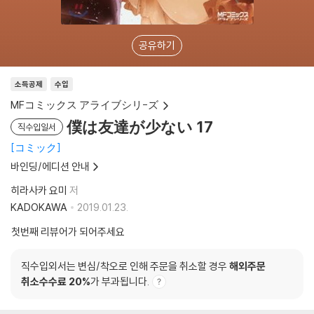
공유하기
소득공제
수입
MFコミックス アライブシリ-ズ
僕は友達が少ない 17
직수입일서
コミック
바인딩/에디션 안내
히라사카 요미
저
KADOKAWA
2019.01.23.
첫번째 리뷰어가 되어주세요
직수입외서는 변심/착오로 인해 주문을 취소할 경우
해외주문
취소수수료 20%
가 부과됩니다.