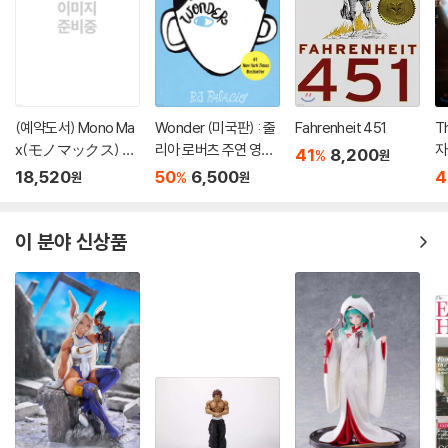
(예약도서) Mono Ma
Wonder (미국판) : 줄
Fahrenheit 451
T
x(モノマックス) 20
리아 로버츠 주연 영화
자
41
8,200
%
원
26年10月號
'원더' 원작 소설
18,520
50
6,500
4
%
원
원
이 분야 신상품