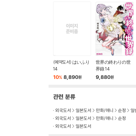
(예약도서) はいふり
世界の終わりの世
14
界錄 14
10
8,890
9,880
%
원
원
관련 분류
외국도서
일본도서
만화/애니
순정
일
외국도서
일본도서
만화/애니
순정
외국도서
일본도서