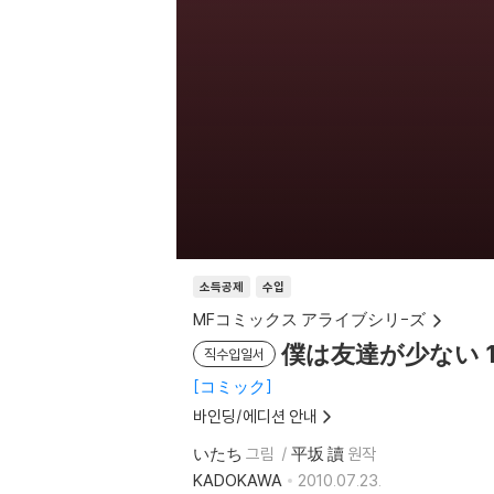
소득공제
수입
MFコミックス アライブシリ-ズ
僕は友達が少ない 
직수입일서
コミック
바인딩/에디션 안내
いたち
그림
平坂 讀
원작
KADOKAWA
2010.07.23.