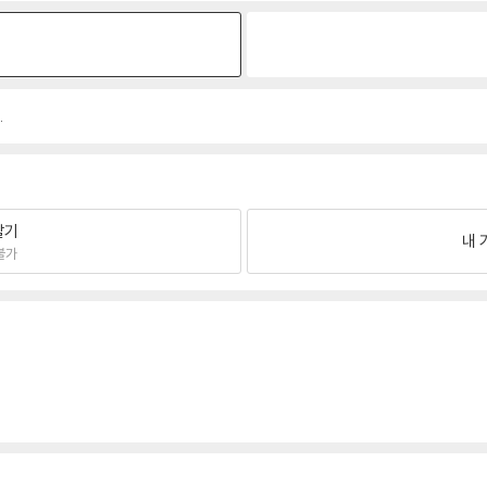
원
.
팔기
내 
불가