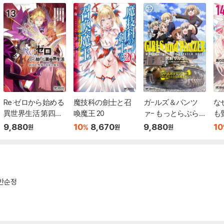
Re:ゼロから始める
魔技科の劍士と召
ガ-ルズ＆パンツ
な
異世界生活 第四章
喚魔王 20
ァ- もっとらぶらぶ
も
聖域と强欲の魔女 1
作戰です! 25
か?
9,880
10
8,670
9,880
10
%
원
원
원
3
반순정