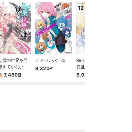
ぜ僕の世界を誰
ディ-ふらぐ! 20
Re:ゼロから始める
はいふり
覺えていないの
異世界生活 第四章
8,320
8,320
원
 14
聖域と强欲の魔女 1
7,480
8,920
%
원
원
2