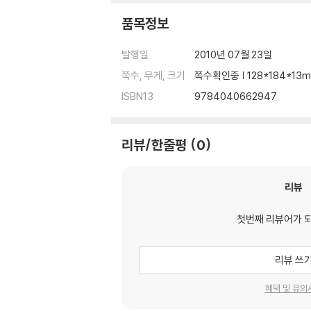
품목정보
발행일
2010년 07월 23일
쪽수, 무게, 크기
쪽수확인중 | 128*184*13
ISBN13
9784040662947
리뷰/한줄평
0
리뷰
첫번째 리뷰어가 
리뷰 쓰
혜택 및 유의