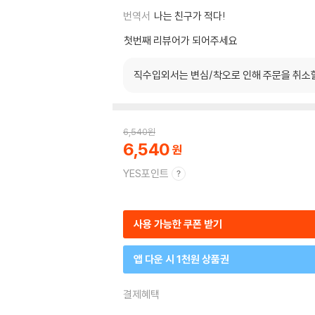
번역서
나는 친구가 적다!
첫번째 리뷰어가 되어주세요
직수입외서는 변심/착오로 인해 주문을 취소
6,540
원
6,540
YES포인트
사용 가능한 쿠폰 받기
앱 다운 시 1천원 상품권
결제혜택