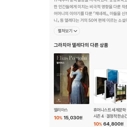
한 인간들에게 미치는 비극적 영향을 다룬 작품
어머니의 이야기를 다룬 『체네레』, 아들을 
니』 등 델레다는 거의 50여 편에 이르는 소
펼쳐보기
그라치아 델레다
의 다른 상품
엘리아스
휴머니스트 세계문학
시즌 4 : 결정적 한순
10
15,030
%
원
10
64,800
%
원