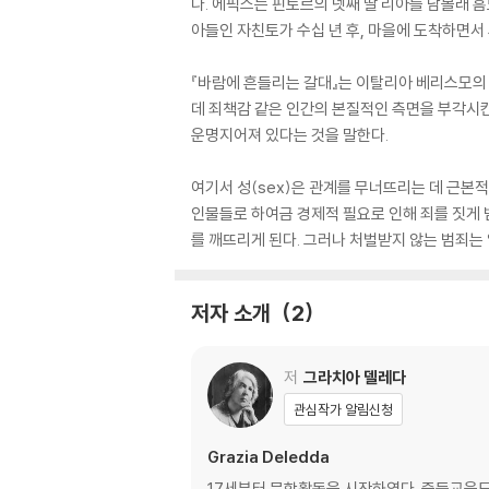
다. 에픽스는 핀토르의 넷째 딸 리아를 남몰래 
아들인 자친토가 수십 년 후, 마을에 도착하면서
『바람에 흔들리는 갈대』는 이탈리아 베리스모의 
데 죄책감 같은 인간의 본질적인 측면을 부각시킨
운명지어져 있다는 것을 말한다.
여기서 성(sex)은 관계를 무너뜨리는 데 근본
인물들로 하여금 경제적 필요로 인해 죄를 짓게 
를 깨뜨리게 된다. 그러나 처벌받지 않는 범죄
저자 소개
2
저
그라치아 델레다
관심작가 알림신청
Grazia Deledda
17세부터 문학활동을 시작하였다. 중등교육도