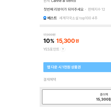
원제
Canne al Vento
첫번째 리뷰어가 되어주세요
판매지수
12
베스트
세계각국소설 top100 4주
17,000
원
10
15,300
YES포인트
앱 다운 시 1천원 상품권
결제혜택
종이책
15,300