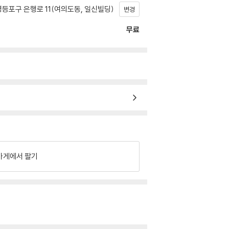
등포구 은행로 11(여의도동, 일신빌딩)
변경
무료
가게에서 팔기