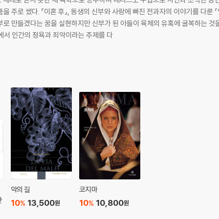
을 주로 썼다. 『이혼 후』, 동생의 신부와 사랑에 빠진 전과자의 이야기를 다룬
신부로 만들겠다는 꿈을 실현하지만 신부가 된 아들이 육체의 유혹에 굴복하는 것
설에서 인간의 정욕과 죄악이라는 주제를 다
악의 길
코지마
간
10
13,500
10
10,800
%
%
원
원