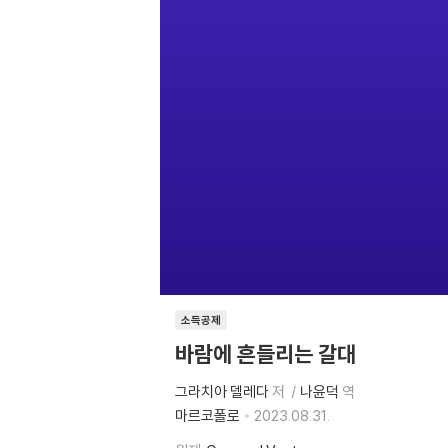
소득공제
바람에 흔들리는 갈대
그라치아 델레다
저
나윤덕
역
마르코폴로
2023.08.31.