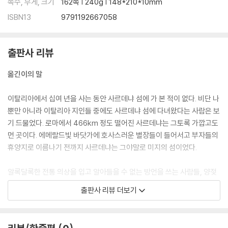
쪽수, 무게, 크기
162쪽 | 240g | 148*210*10mm
ISBN13
9791192667058
출판사 리뷰
옮긴이의 말
이탈리아에서 십여 년을 사는 동안 사르데냐 섬에 가 본 적이 없다. 비단 나
뿐만 아니라 이탈리아 지인들 중에도 사르데냐 섬에 다녀왔다는 사람은 보
기 드물었다. 로마에서 466km 정도 떨어진 사르데냐는 그토록 가깝고도
먼 곳이다. 에메랄드빛 바닷가에 호사스러운 별장들이 들어서고 부자들의
휴양지로 이름나기 전까지 사르데냐는 그야말로 미지의 섬이었다.
알록달록한 전통 의상을 입고 알아들을 수 없는 방언을 쓰는 사람들, 양젖
을 숙성시킨 페코리노 치즈와 구더기가 튀어 오르는 부패한 카수마르추 치
출판사 리뷰 더보기
즈를 만드는 목동들, 동굴이 있는 바위산과 숲으로 이루어진 산세는 어찌
나 깊고 험한지 도망치려거든 사르데냐에 가라는 말이 있을 정도다.