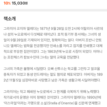
10
15,030
%
원
책소개
그라치아 코지마 델레다는 1871년 9월 28일 오전 2시에 이탈리아 사르데
냐 섬의 누오로에서 다섯째로 태어났다. 호적 등기부 증서에는 그녀의 생
일이 9월 28일로 기재되어 있지만, 정확하지는 않다. 아버지 조반니 안토
니오 델레다는 법학을 전공했지만 인쇄소를 차리고 잡지를 인쇄했고 대체
적으로 부유한 집안이었다. 그는 1863년에 누오로 시장이 되었다. 어머니
는 프란체스카 캄보수인데 그녀는 딸의 교육을 전담했다.
그녀의 가족은 불행에 시달렸다. 오빠 산투스는 학교를 그만두고 알코올
중독자가 되었고 동생 안드레아는 절도 혐의로 체포되었다. 아버지는 189
2년 11월 5일 심장마비로 사망했고 남은 가족은 생활고에 시달려야했다.
그라치아는 작고 폐쇄된 누오로에서 그 한계를 극복하기 위해 노력했다.
작가로서의 운명은 이미 정해진 것이었다. 그라치아 델레다는 1890년에
‘이스마일’이라는 가명으로 소설(Stella d'Oriente)을 신문에 연재했고