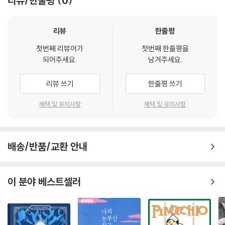
리뷰/한줄평
0
사르데냐 사람들에게 아름다운 자연은 축복이자 저주였다. 수많은 민족들
이 사르데냐를 정복하고자 했고 침략자들이 밀려드는 바닷가를 피해 깊은
산 속으로 들어가 사는 편을 택했다. 척박한 땅을 일구고 산적들과 대항하
리뷰
한줄평
며 살아가야만 했던 사르데냐 사람들의 성격은 완고하고 거칠어졌으며 자
첫번째 리뷰어가
첫번째 한줄평을
신들만의 언어와 문화를 만들어 냈다. 개중에는 엽기적일 정도로 독특한
되어주세요.
남겨주세요.
것들도 있다. 코지마의 배경이자 작가의 출생지인 누오로 현에는 축제 때
먹는 ‘카라시우’라는 구이 요리가 있다. 전해지는 바에 따르면 이 요리는 송
리뷰 쓰기
한줄평 쓰기
아지 배에 염소 새끼를 넣고 염소 새끼 배에 새끼 돼지를 넣고 새끼 돼지 배
에 산토끼를 넣고 산토끼 배에 자고새를 넣고 자고새 배에 더 작은 새를 넣
혜택 및 유의사항
혜택 및 유의사항
어 통째로 굽는 마치 러시아 인형 같은 음식이다. 어디서도 보기 드문 사르
데냐 섬의 자연과 정서를 이해하는 것이야말로 『코지마』를 이해하는 첫걸
음이 되어줄 것이다.
배송/반품/교환 안내
『코지마』의 저자 그라치아 델레다의 본명은 “그라치아 마리아 코지마 다
미아나 델레다”(Grazia Maria Cosima Damiana Deledda)이다. 『코
이 분야 베스트셀러
지마』는 그녀의 중간 이름 코지마를 주인공으로 소설의 형식을 빌린 자서
전이라 할 수 있다. 여성 최초로 노벨 문학상을 수상한 작가의 마지막 작품
으로 그녀가 세상을 떠난 뒤에 출간되었다.