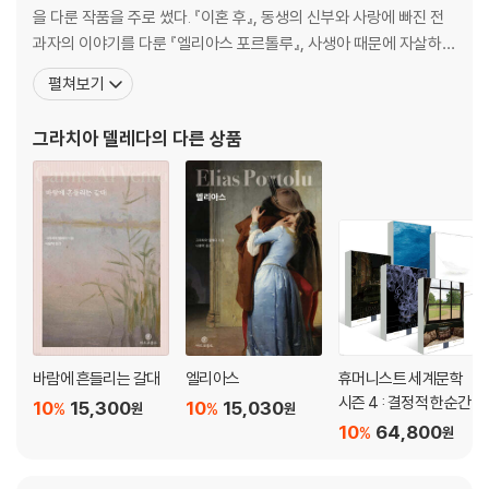
을 다룬 작품을 주로 썼다. 『이혼 후』, 동생의 신부와 사랑에 빠진 전
과자의 이야기를 다룬 『엘리아스 포르톨루』, 사생아 때문에 자살하는
어머니의 이야기를 다룬 『체네레』, 아들을 신부로 만들겠다는 꿈을
펼쳐보기
실현하지만 신부가 된 아들이 육체의 유혹에 굴복하는 것을 보고 절
망하는 어머니의 비극을 그린 『어머니』 등 델레다는 거의 50여 편에
그라치아 델레다
의 다른 상품
이르는 소설에서 인간의 정욕과 죄악이라는 주제를 다
바람에 흔들리는 갈대
엘리아스
휴머니스트 세계문학
시즌 4 : 결정적 한순간
10
15,300
10
15,030
%
%
원
원
10
64,800
%
원