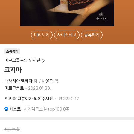
미리보기
사이즈비교
공유하기
소득공제
마르코폴로의 도서관
코지마
그라치아 델레다
저
나윤덕
역
마르코폴로
2023.01.30.
첫번째 리뷰어가 되어주세요
판매지수
12
베스트
세계각국소설 top100 8주
12,000
원