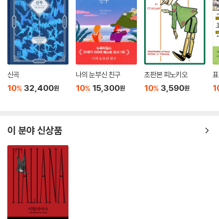
소설의 이야기는 코지마라는 소녀의 성장담이 주축을 이룬다. 좋은 남편을
만나 결혼하는 것만이 여자의 ‘유일한 운명’이었던 시대에 코지마는 글쓰
기를 멈추지 않았고 결국 작가로서 빛을 보게 된다. 수많은 벽에 부딪히면
서도 농부와 목동이었던 조상들의 강인한 영혼을 지녔음을 굳게 믿으며 코
지마는 내면의 빛을 따라간다. 코지마가 들려주는 가족과 이웃들의 시시콜
콜한 이야기, 두근거리는 첫사랑 이야기, 신비로운 전설들을 듣노라면 어
신곡
나의 눈부신 친구
초판본 피노키오
표
느새 책장이 술술 넘어간다. 우리의 삶과 방식만 다를 뿐 본질적으로는 크
10
32,400
10
15,300
10
3,590
1
%
%
%
원
원
원
게 다르지 않음이 놀라울 따름이다. 백여 년을 뛰어넘는 시공의 차이에도
불구하고 그녀와 우리의 삶은 그물처럼 촘촘하게 연결되어 있다.
또 다른 이야기의 축은 황홀함과 쓸쓸함이 공존하는 사르데냐 섬의 풍광이
이 분야 신상품
다. 에메랄드빛 바다와 험준한 바위산들, 초록이 만발한 숲과 척박한 황무
지로 이루어진 반어법적인 고향의 모습은 죽는 날까지 그녀를 사로잡았다.
마침내 꿈을 이루고 그토록 가고 싶었던 로마에서 평생 글을 쓰며 살았음
에도 그녀의 시선은 늘 그곳으로 향했고 소설 속에는 사르데냐의 자연과
사람들의 모습이 빠짐없이 등장한다. 노년에 접어든 작가는 『코지마』에서
비상한 기억력으로 어린 시절을 보낸 마을과 산과 바다의 풍경을 손에 잡
힐 듯 묘사한다. 어린 코지마의 손을 꼭 붙잡고 요정과 거인들이 산다는 전