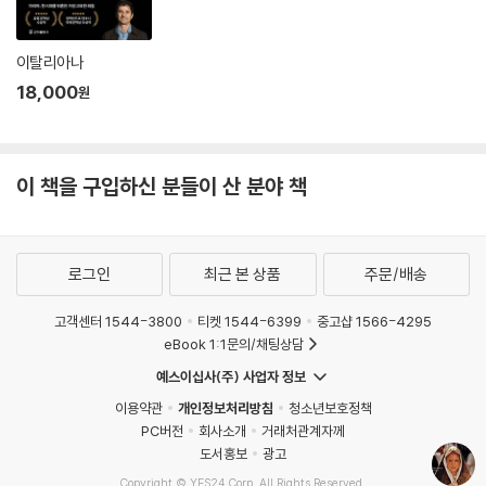
설적인 숲을 노니는 듯한 기분에 빠져들게 된다.
이야기를 끝마칠 때 즈음, 코지마는 외할머니 꿈을 꾼다. 할머니를 떠올릴
이탈리아나
때마다 정체를 알 수 없는 어지러움을 느낀다. 할머니에게 커피를 대접하
18,000
원
지 못했다는 후회가 밀려온다. 세상을 떠난 나의 외할머니 또한 코지마의
외할머니처럼 체구가 작고 손발이 자그마하며 순수함으로 가득한 눈동자
를 지닌 분이셨다. 지금도 나의 침대 곁에는 외할아버지께서 젊은 시절 할
이 책을 구입하신 분들이 산 분야 책
머니를 위해 손수 만든 앉은뱅이책상이 놓여있다. 서랍을 열고 녹슨 가위
를 꺼내 손에 쥐어본다. 포목점을 하며 자식들을 뒷바라지했던 할머니의
손때 묻은 가위를. 가슴이 울렁거린다. 코지마가 느꼈던 어지러움과도 같
은 것일까. “너무 예쁘세요, 할머니. 진짜 요정 같아요.” 코지마가 말한다.
로그인
최근 본 상품
주문/배송
그녀와 나의 꿈속에 찾아온 할머니들은 요정처럼 작고 아름답다.
고객센터 1544-3800
티켓 1544-6399
중고샵 1566-4295
“요정들은 수 천 년 전부터 산에 있는 동굴에 모여 살고 있다. 금으로 짠 그
eBook 1:1문의/채팅상담
물로 매와 바람과 구름 그리고 사람들의 꿈을 잡아들이며.”
예스이십사(주) 사업자 정보
이용약관
개인정보처리방침
청소년보호정책
비평가들의 반응
PC버전
회사소개
거래처관계자께
도서홍보
광고
작가의 유년 시절에 대한 독특한 초상. Belles Lettres, Spring 1990
Copyright © YES24 Corp. All Rights Reserved.