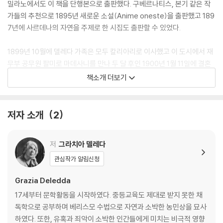
밀라노에서도 이 책을 단행본으로 출판했다. 구베르나티스, 본기 같은 작
가들의 추천으로 1895년 새로운 소설(Anime oneste)을 출판했고 189
7년에 사르데나의 자연을 주제로 한 시집도 출판할 수 있었다.
1899년 10월에 델레다 가족은 모두 칼리아리로 이사했고 이 도시에서 재
무부 공무원 팔미로 마데사니를 만나 두 달 후인 1900년 1월 11일에 결혼
했다. 남편은 그라치아의 문학적 활동을 전폭적으로 지지했다. 1903년에
책소개 더보기
출판된 소설(Elias Portolu)로 작가로서의 위치를 공고히 할 수 있었다.
그리고 1913년 대표작 중 하나인 ‘바람에 흔들리는 갈대’(Canne al vent
o)를 통해서 세계적인 주목을 받게 된다. 이 작품으로 그녀는 노벨상 후보
저자 소개
2
로 거론되기 시작했다. 그 유명한 소설가 D.H. 로렌스가 그녀의 팬을 자처
하며 나섰다. 1926년 그녀는 노벨 문학상을 수상했고 10년 후인 1936년
저
그라치아 델레다
여름에 유방암으로 사망했다.
관심작가 알림신청
그라치아의 마지막 작품이 소설 코지마(Cosima)인데 사후에 발견되었
Grazia Deledda
다. 그녀가 사망하고 한 달 후에 안토니오 발디니가 편집해서 문학잡지에
서 실렸고 그 다음해에 단행본으로 출판되었다.
17세부터 문학활동을 시작하였다. 중등교육도 제대로 받지 못한 채
독학으로 공부하며 베리스모 수법으로 자연과 소박한 농민상을 묘사
하였다. 또한, 유혹과 죄악이 소박한 인간들에게 미치는 비극적 영향