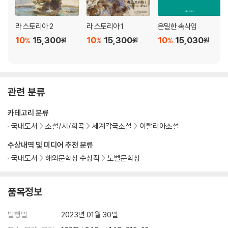
라 스토리아 2
라 스토리아 1
은밀한 속삭임
10
15,300
10
15,300
10
15,030
%
%
%
원
원
원
관련 분류
카테고리 분류
국내도서
소설/시/희곡
세계각국소설
이탈리아소설
수상내역 및 미디어 추천 분류
국내도서
해외문학상 수상작
노벨문학상
품목정보
발행일
2023년 01월 30일