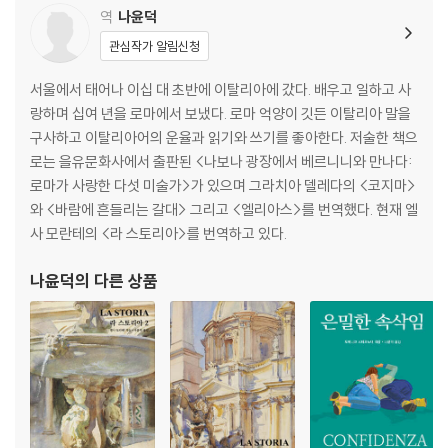
역
나윤덕
관심작가 알림신청
서울에서 태어나 이십 대 초반에 이탈리아에 갔다. 배우고 일하고 사
랑하며 십여 년을 로마에서 보냈다. 로마 억양이 깃든 이탈리아 말을
구사하고 이탈리아어의 운율과 읽기와 쓰기를 좋아한다. 저술한 책으
로는 을유문화사에서 출판된 <나보나 광장에서 베르니니와 만나다:
로마가 사랑한 다섯 미술가>가 있으며 그라치아 델레다의 <코지마>
와 <바람에 흔들리는 갈대> 그리고 <엘리아스>를 번역했다. 현재 엘
사 모란테의 <라 스토리아>를 번역하고 있다.
나윤덕
의 다른 상품