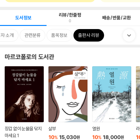
리뷰/한줄평
도서정보
배송/반품/교환
0
자 소개
관련분류
품목정보
출판사 리뷰
마르코폴로의 도서관
장갑 없이 눈물을 닦지
살부
열원
라
마세요 1
10
15,030
10
18,000
1
%
%
원
원