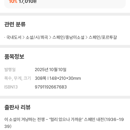
10
17,010
%
원
관련 분류
국내도서
소설/시/희곡
스페인/중남미소설
스페인/포르투갈
품목정보
발행일
2025년 10월 10일
쪽수, 무게, 크기
308쪽 | 148*210*30mm
ISBN13
9791192667683
출판사 리뷰
이 소설이 겨냥하는 전쟁 - ‘멀리 있으나 가까운’ 스페인 내전(1936-19
39)