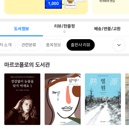
리뷰/한줄평
도서정보
배송/반품/교환
0
자 소개
관련분류
품목정보
출판사 리뷰
마르코폴로의 도서관