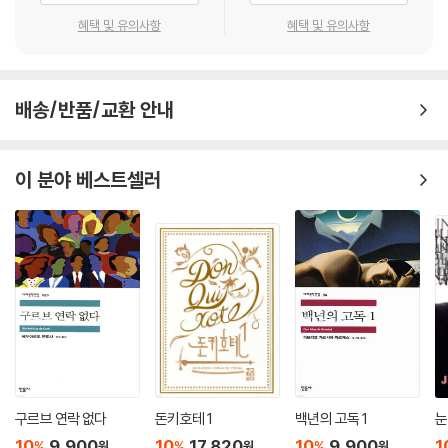
계 인식 전체를 규정했고, 마투테 문학의 핵심 주제-아이, 사춘기의 상실,
혜택 및 유의사항
혜택 및 유의사항
배반, 고립-는 이 시대사의 반영으로 읽힌다.
초반부 인물과 무대 - 스포일러 없이 문턱을 넘어가도록
배송/반품/교환 안내
마티아는 어머니의 부재, 아버지의 부재, 두 겹의 빈자리를 안고 큰집으로
들어온다. 외할머니가 통치하는 이 집에는, 아름다움과 비밀을 함께 지닌
이 분야 베스트셀러
이모 에밀리아, 집안일을 도맡은 안토니아, 아이들을 건사하며 우스꽝스
럽게 ‘치노(Chino)’라 불리는 안토니아의 아들 라우로가 산다. 보르하는
사촌이자 마티아의 그림자 같은 존재로, 교묘한 장난과 조롱으로 섬의 권
력 언어를 ‘연습’한다. 소작인의 아들 마누엘은 가난과 오해의 상징 같으며,
그 존재 자체로 아이들의 세계 질서를 어긋나게 한다. 작품은 여름 방학처
럼 보이는 몇 주 동안, 섬의 끝과 마을의 광장, 큰집의 식탁과 방, 바닷가와
바위 언덕을 오가며 “아이의 언어가 어른의 언어로 변하는 순간”을 잡아낸
다.
초반부의 긴장은 대체로 사소한 발견에서 시작된다. 누군가의 편지, 거짓
구르브 연락 없다
돈키호테 1
백년의 고독 1
눈
말처럼 들리는 소문, 어른들의 은밀한 신호들. 마티아는 알고 싶지 않다고
10
9,900
10
17,820
10
9,900
1
%
%
%
원
원
원