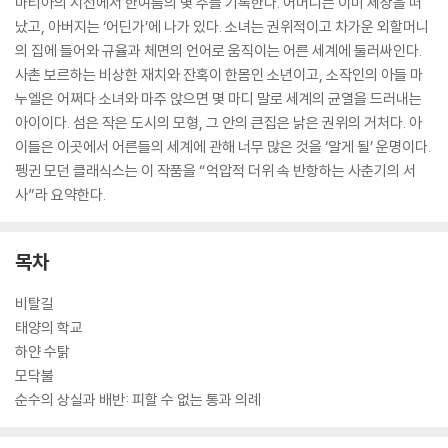
마티아의 시선에서 한여름의 몇 주를 기록한다. 어머니는 이미 세상을 떠
났고, 아버지는 ‘어딘가’에 나가 있다. 소녀는 권위적이고 차가운 외할머니
의 집에 들어와 규율과 체면의 언어로 움직이는 어른 세계에 둘러싸인다.
사촌 보르하는 비상한 재치와 잔혹이 한몸인 소년이고, 소작인의 아들 마
누엘은 어쩌다 소녀와 마주 앉으면 몇 마디 말로 세계의 균열을 드러내는
아이이다. 섬은 작은 도시의 모형, 그 안의 큰집은 낡은 권위의 거처다. 아
이들은 이곳에서 어른들의 세계에 관해 너무 많은 것을 ‘알게 될’ 운명이다.
펭귄 모던 클래식스는 이 작품을 “억압적 더위 속 반항하는 사춘기의 서
사”라 요약한다.
목차
비탈길
태양의 학교
하얀 수탉
모닥불
순수의 상실과 배반: 피할 수 없는 통과 의례