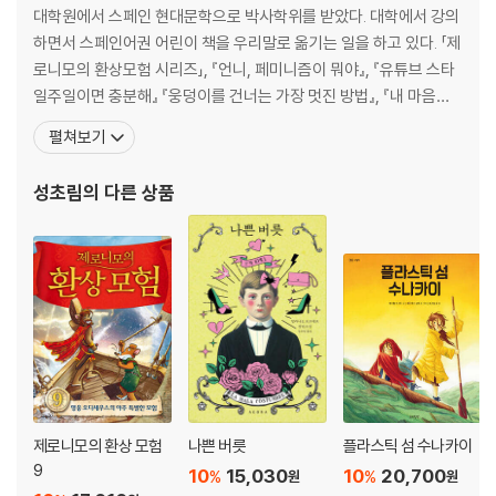
대학원에서 스페인 현대문학으로 박사학위를 받았다. 대학에서 강의
하면서 스페인어권 어린이 책을 우리말로 옮기는 일을 하고 있다. 「제
로니모의 환상모험 시리즈」, 『언니, 페미니즘이 뭐야』, 『유튜브 스타
일주일이면 충분해』 『웅덩이를 건너는 가장 멋진 방법』, 『내 마음이
말할 때』, 『얼굴 도둑을 찾아라』, 『식물은 마법사입니다』, 『우체부 코
펼쳐보기
스타스 아저씨의 이상한 편지』 등을 우리말로 옮겼고, 김영하의 『살
인자의 기억법』, 『빛의 제국』, 배수아의 『일요일 스키야키 식당』 외
성초림
의 다른 상품
『콧구멍을 후비는 손가락』 등을 스페인어
제로니모의 환상 모험
나쁜 버릇
플라스틱 섬 수나카이
9
10
15,030
10
20,700
%
%
원
원