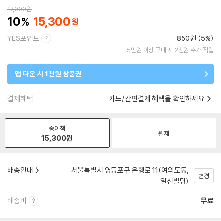
17,000
원
10
15,300
YES포인트
850원 (5%)
5만원 이상 구매 시 2천원 추가 적립
앱 다운 시 1천원 상품권
결제혜택
카드/간편결제 혜택을 확인하세요
종이책
원제
15,300
원
배송안내
서울특별시 영등포구 은행로 11(여의도동,
변경
일신빌딩)
배송비
무료