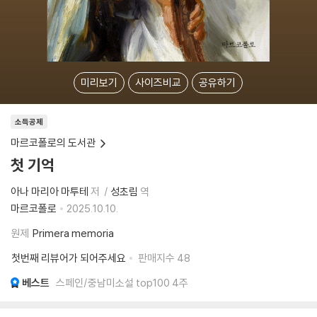
미리보기
사이즈비교
공유하기
소득공제
마르코폴로의 도서관
첫 기억
아나 마리아 마투테
저
성초림
역
마르코폴로
2025.10.10.
원제
Primera memoria
첫번째 리뷰어가 되어주세요
판매지수
48
베스트
스페인/중남미소설 top100 4주