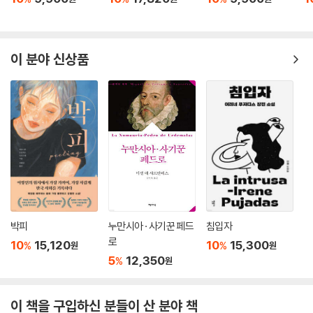
다짐하지만, 알게 되는 순간이 뒤늦게 도착한다. 그때 마주치는 것은 ‘거짓
말의 기술’이 아니라, 침묵의 책임이다. 작중의 상징물 이를테면 아이가 품
고 다니는 작은 인형 같은-은 유년의 마지막 부적으로 등장하지만, 그 부
적조차 현실의 빛 속에서 금세 낡는다. 이 서늘한 열림이 곧 《첫 기억》의 문
이 분야 신상품
턱이다.
문체와 형식 - 한 소녀의 호흡으로, 두 개의 시간층을 엮다
마투테의 서술은 일관되게 1인칭이지만, 그 안에는 두 개의 시간이 공존한
다. ‘그때’의 감각으로 휘몰아치듯 서술하다가, 괄호·줄표·겹화살괄호(《 》)
같은 장치로 ‘지금’의 성찰이 비집고 들어온다. 그래서 독자는 종종 하나의
문장 안에서 ‘아직 모르는 나’와 ‘알아버린 나’를 동시에 듣는다. 이 형식은
읽기의 호흡을 소녀의 심장 박동에 맞춘다. 의식의 흐름이 섬의 열기와 엮
이며, 독자는 문장 사이에 숨어 있는 권력의 미세한 손짓-조롱, 무시, 방관,
박피
누만시아 · 사기꾼 페드
침입자
순응-을 감각적으로 포착한다.
로
10
15,120
10
15,300
%
%
원
원
5
12,350
%
원
역사적 층위-프랑코 체제, 검열, 그리고 은유의 정치학
이 책을 구입하신 분들이 산 분야 책
《첫기억》은 1959년, 프랑코 독재의 초중반에 나왔다. 소설가였던 마투테