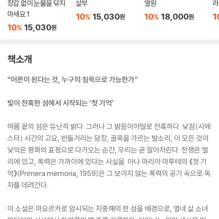
장갑 없이 눈물을 닦지
살부
열원
라
마세요 1
10
15,030
10
18,000
1
%
%
원
원
10
15,030
%
원
책소개
“어른이 된다는 것, 누구의 침묵으로 가능한가”
빛이 잔혹한 섬에서 시작되는 ‘첫 기억’
여름 끝의 섬은 유난히 밝다. 그러나 그 밝음이야말로 잔혹하다. 낮잠(시에
스타) 시간의 고요, 반들거리는 담장, 골목을 가르는 발소리, 이 모든 것이
낯익은 평화의 표정으로 다가오는 순간, 우리는 곧 알아차린다. 전쟁은 멀
리에 있고, 폭력은 가까이에 있다는 사실을. 아나 마리아 마투테의 《첫 기
억》(Primera memoria, 1959)은 그 보이지 않는 폭력의 공기 속으로 독
자를 데려간다.
이 소설은 마요르카로 암시되는 지중해의 한 섬을 배경으로, 열네 살 소녀