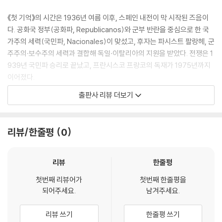
《첫 기억》의 시간은 1936년 여름 이후, 스페인 내전이 막 시작된 즈음이
다. 공화국 정부(공화파, Republicanos)와 군부 반란을 중심으로 한 국
가주의 세력(국민파, Nacionales)이 맞섰고, 후자는 파시스트 팔랑헤, 군
주주의·보수주의 세력과 결합해 독일·이탈리아의 지원을 받았다. 전쟁은 1
939년 국민파 승리로 끝났고, 프란시스코 프랑코의 독재가 1975년까지
이어졌다.
출판사 리뷰 더보기
섬의 지정학도 중요하다. 마요르카는 내전 발발 직후 국민파가 장악했고, 1
936년 8~9월 공화파의 상륙(소위 ‘마요르카 상륙작전’)이 실패로 돌아
간 뒤로 섬은 국민파의 거점이 된다. ‘전쟁은 본토에서 벌어졌지만, 섬은 보
리뷰/한줄평
0
이지 않는 억압과 자경의 공포가 일상으로 스며드는 공간’이 된다. 이 섬의
공기-신문과 라디오로만 들려오는 전황, 그러나 골목마다 울리는 군화 소
리-가 소설의 정조를 이룬다. 위키백과
리뷰
한줄평
첫번째 리뷰어가
첫번째 한줄평을
마투테는 이 ‘멀리 있으나 가까운’ 전쟁을 섬의 생활감으로 번역한다. 대로
되어주세요.
남겨주세요.
의 포화 대신 가족, 마을, 학교에 얽힌 미시 권력, 계급적 거리두기, ‘우리
편/저쪽’의 말버릇, 언제든 누군가를 밀어낼 수 있는 분위기가 아이들의 놀
리뷰 쓰기
한줄평 쓰기
이와 의식에 스며든다. 스페인 내전·프랑코 체제의 검열과 폭력은 그의 세