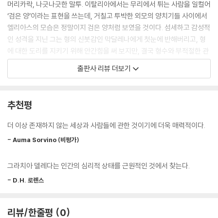
머리카락, 나긋나긋한 말투. 이탈리아에서는 무리에서 튀는 사람을 일컬어
‘검은 양’이라는 표현을 쓰는데, 거칠고 투박한 외모의 양치기들 사이에서
엘리아스의 모습은 정말이지 검은 양처럼 보였을 것이다. 섬세하고 감성적
인 성격을 지닌 그는 형의 신붓감인 막달레나에게 첫눈에 반해버리고, 형
에 대한 도리를 지키기 위해 안간힘을 써 보지만, 결국 형수와 부적절한 관
계를 맺게 된다. 벗어나려고 하면 할수록 가혹한 사랑의 굴레는 점점 더 그
출판사 리뷰 더보기
를 옥죄어 오는데...
소설의 배경이 되는 누오로(Nuoro)는 사르데냐 섬 중앙의 오르토베네 산
추천평
기슭에 있는 작은 도시로 그라치아 델레다가 태어나서 자란 곳이기도 하
다. 고향을 배경으로 한 그녀의 대표작들은 결혼 이후에 평생 거주했던 로
더 이상 존재하지 않는 세상과 사람들에 관한 것이기에 더욱 매력적이다.
마에서 탄생했다. 그녀에게 고향은 찬란한 추억이자, 지독한 저주이기도
- Auma Sorvino (비평가)
했다. 당시만 해도 미지의 섬이었던 사르데냐의 원시적인 자연과 독특한
전통을 간직한 사람들을 그녀는 평생 잊지 않았고, 소설을 통해 손에 잡힐
그라치아 델레다는 인간의 심리적 상태를 근원적인 것에서 찾는다.
듯 생생하게 재현해 냈다. 사후에 발간된 자전적인 소설 『코지마』에서 밝
혔듯, 그녀는 ‘실제로부터 길어 올린 이야기’를 쓰겠노라고 다짐했고, 기억
- D.H. 로렌스
의 실타래를 풀어 이야기로 엮어냈다.
리뷰/한줄평
0
엘리아스가 막달레나를 보고 첫눈에 반하게 되는 성 프란체스코 축제는 해