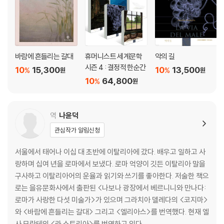
바람에 흔들리는 갈대
휴머니스트 세계문학
악의 길
시즌 4 : 결정적 한순간
10
15,300
10
13,500
%
%
원
원
10
64,800
%
원
역
나윤덕
관심작가 알림신청
서울에서 태어나 이십 대 초반에 이탈리아에 갔다. 배우고 일하고 사
랑하며 십여 년을 로마에서 보냈다. 로마 억양이 깃든 이탈리아 말을
구사하고 이탈리아어의 운율과 읽기와 쓰기를 좋아한다. 저술한 책으
로는 을유문화사에서 출판된 <나보나 광장에서 베르니니와 만나다:
로마가 사랑한 다섯 미술가>가 있으며 그라치아 델레다의 <코지마>
와 <바람에 흔들리는 갈대> 그리고 <엘리아스>를 번역했다. 현재 엘
사 모란테의 <라 스토리아>를 번역하고 있다.