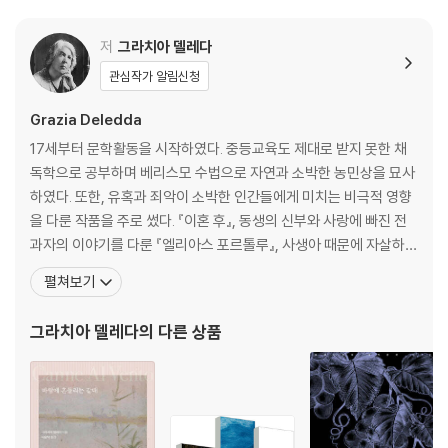
저
그라치아 델레다
관심작가 알림신청
Grazia Deledda
17세부터 문학활동을 시작하였다. 중등교육도 제대로 받지 못한 채
독학으로 공부하며 베리스모 수법으로 자연과 소박한 농민상을 묘사
하였다. 또한, 유혹과 죄악이 소박한 인간들에게 미치는 비극적 영향
을 다룬 작품을 주로 썼다. 『이혼 후』, 동생의 신부와 사랑에 빠진 전
과자의 이야기를 다룬 『엘리아스 포르톨루』, 사생아 때문에 자살하는
어머니의 이야기를 다룬 『체네레』, 아들을 신부로 만들겠다는 꿈을
펼쳐보기
실현하지만 신부가 된 아들이 육체의 유혹에 굴복하는 것을 보고 절
망하는 어머니의 비극을 그린 『어머니』 등 델레다는 거의 50여 편에
그라치아 델레다
의 다른 상품
이르는 소설에서 인간의 정욕과 죄악이라는 주제를 다