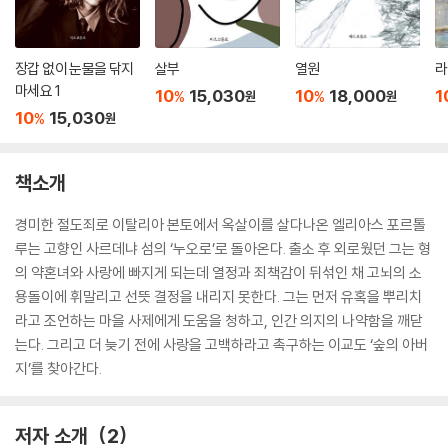
장갑 없이 눈물을 닦지
살부
열원
라
마세요 1
10
15,030
10
18,000
1
%
%
원
원
10
15,030
%
원
책소개
경미한 절도죄로 이탈리아 본토에서 옥살이를 살다나온 엘리아스 포르톨
루는 고향인 사르데냐 섬의 ‘누오로’로 돌아온다. 출소 후 외로웠던 그는 형
의 약혼녀와 사랑에 빠지게 되는데 열정과 죄책감이 뒤섞인 채 고뇌의 소
용돌이에 휘말리고 선뜻 결정을 내리지 못한다. 그는 먼저 유혹을 뿌리치
라고 조언하는 마을 사제에게 도움을 청하고, 인간 의지의 나약함을 깨닫
는다. 그리고 더 늦기 전에 사랑을 고백하라고 촉구하는 이교도 ‘숲의 아버
지’를 찾아간다.
저자 소개
2