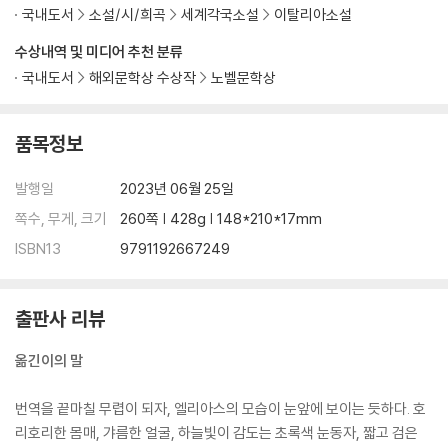
국내도서
소설/시/희곡
세계각국소설
이탈리아소설
수상내역 및 미디어 추천 분류
국내도서
해외문학상 수상작
노벨문학상
품목정보
발행일
2023년 06월 25일
쪽수, 무게, 크기
260쪽 | 428g | 148*210*17mm
ISBN13
9791192667249
출판사 리뷰
옮긴이의 말
번역을 끝마칠 무렵이 되자, 엘리아스의 모습이 눈앞에 보이는 듯하다. 호
리호리한 몸매, 갸름한 얼굴, 하늘빛이 감도는 초록색 눈동자, 짧고 검은