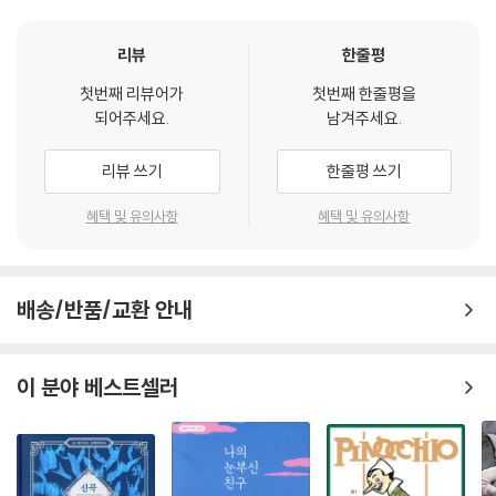
마다 룰라 산에서 열리는 사르데냐의 대표적인 축제다. 포르톨루 가족이
살아가는 모습을 통해 우리는 양치기이자 농부였던 당시 사르데냐 사람들
리뷰
한줄평
의 모습을 짐작해 볼 수 있다. 그라치아 델레다는 진실주의 작가로 구분되
첫번째 리뷰어가
첫번째 한줄평을
지만, 그녀의 작품 속에서 자연은 사람만큼이나 큰 비중을 차지한다. 사계
되어주세요.
남겨주세요.
절의 변화에 따른 하늘과 땅, 바다와 들판, 나무와 꽃, 동물들에 이르기까
지, 그녀는 살아 있는 모든 크고 작은 존재들을 향해 경의를 표한다. 작품
리뷰 쓰기
한줄평 쓰기
속에서 자연은 인간의 동반자이자 때로, 인도자이기도 하다. 숲을 스치는
바람의 목소리, 외눈박이 달의 시선, 나무와 바위에도 작은 귀가 달려 있는
혜택 및 유의사항
혜택 및 유의사항
가 하면, 시냇물이 자장가를 들려주기도 한다. 양을 비롯한 염소, 말, 망아
지, 개와 고양이들도 작품 속에서 쏠쏠한 역할을 담당하고 있다. 그녀가 기
억하는 고향의 풍광은 광활하고, 쓸쓸하고, 형언할 수 없을 만큼 아름답다.
배송/반품/교환 안내
엘리아스 포르톨루는 결국, 사랑에 관한 이야기다. 형의 아내가 될 여자에
게 첫눈에 반하고, 형수와 부적절한 관계를 맺고, 실수를 만회하려 안간힘
이 분야 베스트셀러
을 쓰지만 결국 운명의 소용돌이에 휘말리고 마는 엘리아스 포르톨루라는
한 인간의 이야기가 주축을 이루지만, 그 외에도 다채로운 사랑의 모습들
이 펼쳐진다. 부모 자식 사이의 사랑, 형제의 사랑, 인생의 선후배 사이의
사랑, 인간과 신, 인간과 자연 사이의 사랑에 이르기까지, 우리의 삶을 이