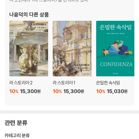
나윤덕
의 다른 상품
라 스토리아 2
라 스토리아 1
은밀한 속삭임
10
15,300
10
15,300
10
15,030
%
%
%
원
원
원
관련 분류
카테고리 분류