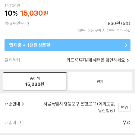
16,700
원
10
15,030
YES포인트
830원 (5%)
5만원 이상 구매 시 2천원 추가 적립
앱 다운 시 1천원 상품권
결제혜택
카드/간편결제 혜택을 확인하세요
종이책
원제
15,030
원
배송안내
서울특별시 영등포구 은행로 11(여의도동,
변경
일신빌딩)
배송비
무료