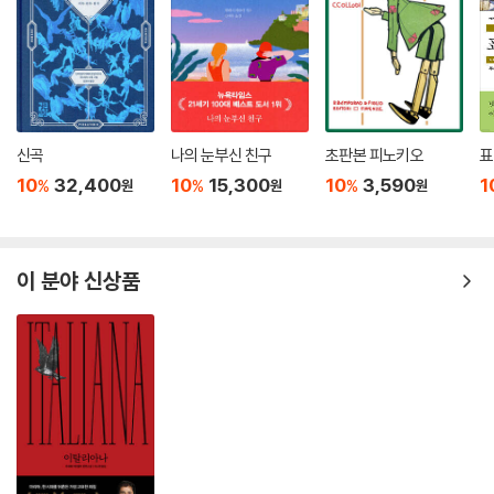
끌어 나가는 건 사랑이고, 사랑이며, 사랑이다.
엘리아스의 이야기를 따라가는 동안, 갑갑하고 속상했던 적이 한두 번이
아니었다. 우유부단하고, 엉뚱한 짓을 하고, 자꾸만 다른 길로 가는 얼빠진
양 같은 그의 모습을 보며 제발 그러지 말라고 다독거리고 꾸짖고 싶어지
곤 했다. 그럼에도 불구하고 도저히 그를 미워할 수 없었던 이유는 나 또한
신곡
나의 눈부신 친구
초판본 피노키오
표
사랑에 빠졌고, 상처를 주고받았고, 충고를 귀담아듣지 않았고, 갈 바를 알
10
32,400
10
15,300
10
3,590
1
지 못했기 때문이다. 나를 비롯한 우리 또한 스치는 바람에도 구부러지는
%
%
%
원
원
원
나약한 갈대이기 때문이다.
나윤덕. 2023년 5월 3일
이 분야 신상품