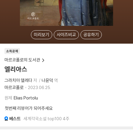
미리보기
사이즈비교
공유하기
소득공제
마르코폴로의 도서관
엘리아스
그라치아 델레다
저
나윤덕
역
마르코폴로
2023.06.25.
원제
Elias Portolu
첫번째 리뷰어가 되어주세요
베스트
세계각국소설 top100 4주