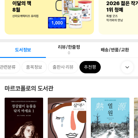
리뷰/한줄평
도서정보
배송/반품/교환
0
관련분류
품목정보
출판사 리뷰
추천평
마르코폴로의 도서관