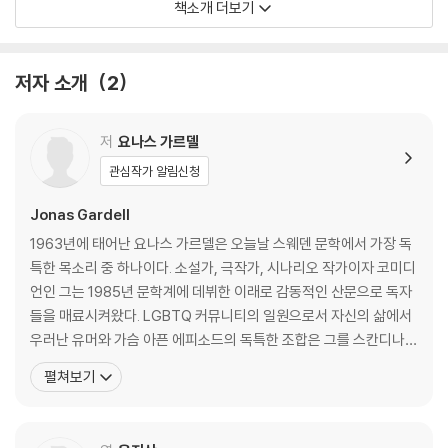
의 얼굴을 닦아주어야 했다.
책소개 더보기
작가는 병실에서 홀로 죽어가는 청년들이 겪어야 했던 절대적인 고독을 소
름 끼치도록 사실적으로 묘사했다. 가족들조차 외면하거나 부끄러움으로
저자 소개
2
치부했던 그들의 죽음은, 인간의 존엄성이 전염병의 공포 앞에서 얼마나
쉽게 무너질 수 있는지를 보여주는 뼈아픈 증거였다. 가르델은 장갑이라는
저
요나스 가르델
물리적 장벽이 사실은 마음과 마음 사이를 가로막은 거대한 혐오의 벽이었
음을 폭로했다.
관심작가 알림신청
Jonas Gardell
비극적인 서사 속에서도 소설에 활력을 불어넣는 것은 ‘파울’을 중심으로
모인 친구들의 공동체다. 파울은 스톡홀름 게이 커뮤니티의 대부와 같은
1963년에 태어난 요나스 가르델은 오늘날 스웨덴 문학에서 가장 독
존재로, 매년 크리스마스 이브마다 소외된 친구들을 불러 성대한 파티를
특한 목소리 중 하나이다. 소설가, 극작가, 시나리오 작가이자 코미디
연다.
언인 그는 1985년 문학계에 데뷔한 이래로 감동적인 산문으로 독자
들을 매료시켜왔다. LGBTQ 커뮤니티의 일원으로서 자신의 삶에서
친구들이 하나둘 병마에 쓰러져가는 절망적인 상황에서도 파울은 유머와
우러난 유머와 가슴 아픈 에피소드의 독특한 조합은 그를 스칸디나비
화려함을 잃지 않는다. 그는 죽음을 앞둔 친구들에게 비참함 대신 우아한
아의 트렌드를 선도하는 작가로 만들었다. 그의 대표작인 『장갑 없이
펼쳐보기
작별을 선물하려 애쓴다. 가르델은 파울이라는 인물을 통해, 죽음이 지배
눈물을 닦지 마세요』는 인구 9백만의 스웨덴에서 60만 부가 팔리면
하는 세상에서 삶을 긍정하는 방식은 서로에 대한 연대와 웃음임을 역설했
서 우리 시대의 거대한 벽화가 되었다. 또한 이 작품은 스웨덴 서점 협
다. 그들이 나누는 농담과 만찬은 세상을 향한 가장 우아하고도 처절한 저
회 올해의 도서가 되었다. 2012년 가을 STV(