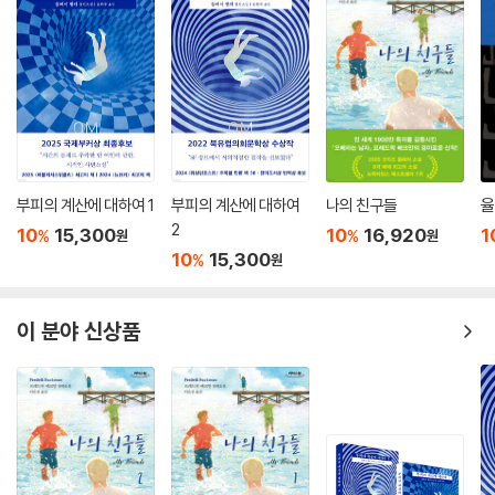
부피의 계산에 대하여 1
부피의 계산에 대하여
나의 친구들
율
2
10
15,300
10
16,920
1
%
%
원
원
10
15,300
%
원
이 분야 신상품