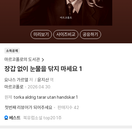
미리보기
사이즈비교
공유하기
소득공제
마르코폴로의 도서관
장갑 없이 눈물을 닦지 마세요 1
요나스 가르델
저
윤지산
역
마르코폴로
2026.04.30.
원제
torka aldrig tarar utan handskar 1
첫번째 리뷰어가 되어주세요
판매지수
42
베스트
북유럽소설 top20 1주