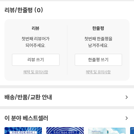
그의 대표작인 『장갑 없이 눈물을 닦지 마세요』는 인구 9백만의 스웨덴에
리뷰/한줄평
0
서 60만 부가 팔리면서 우리 시대의 거대한 벽화가 되었다. 또한 이 작품은
스웨덴 서점 협회 올해의 도서가 되었다. STV(스웨덴공영방송)의 TV드
리뷰
한줄평
라마로도 만들어져서 34퍼센트의 시청률을 기록하며 ‘왕자의 게임’ 등의
경쟁작들을 제치고서 최고의 화제작이 되었다.
첫번째 리뷰어가
첫번째 한줄평을
되어주세요.
남겨주세요.
리뷰 쓰기
한줄평 쓰기
혜택 및 유의사항
혜택 및 유의사항
배송/반품/교환 안내
이 분야 베스트셀러