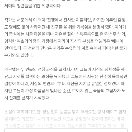
세대의 청년들을 위한 위령곡이다.
작가는 서문에서 이 책이 ‘전쟁에서 전사한 이들처럼, 하지만 아무런 훈장
도 명예도 없이 사라져간 내 친구들’을 위한 기록임을 분명히 했다. 이야기
의 중심에는 시골 마을을 떠나 자유를 찾아 스톡홀름으로 온 ‘라스무스’와,
엄격한 여호와의 증인 가정에서 자라며 자신의 본성을 억눌러온 ‘베니아
민’이 있다. 두 청년의 만남은 차가운 북유럽의 겨울 속에서 피어난 한 줄기
온기와도 같았다.
가르델은 두 인물의 성장 과정을 교차시키며, 그들이 자신의 정체성을 깨
닫고 서로를 발견하는 과정을 묘사했다. 그들에게 사랑은 단순히 육체적인
결합이 아니라, 세상의 편견으로부터 자신을 지켜낼 유일한 성채였다. 하
지만 그들이 가장 아름답게 빛나던 순간, 보이지 않는 죽음의 그림자가 도
시 전체를 덮치기 시작했다.
소설의 제목이기도 한 ‘장갑 없이 눈물을 닦지 마세요’는 당시 에이즈 환자
를 대하던 의료진과 사회의 서늘한 태도를 상징한다. 환자가 흘리는 마지
막 눈물조차 감염의 매개체로 여겨져, 간호사들은 고무장갑을 낀 채 그들