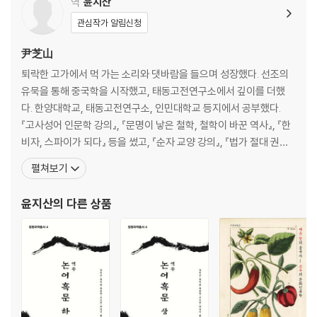
역
윤지산
항이었다. 스웨덴은 인권과 복지의 선진국으로 자부해왔지만, 1980년대
관심작가 알림신청
에이즈 위기 당시 그들이 보여준 태도는 결코 명예롭지 못했다. 국가는 그
들을 격리하려 했고, 사회는 그들을 보이지 않는 존재로 취급했다.
尹芝山
퇴락한 고가에서 먹 가는 소리와 댓바람을 들으며 성장했다. 선조의
요나스 가르델은 이 작품을 통해 스웨덴 사회가 오랫동안 덮어두었던 부끄
유묵을 통해 중국학을 시작했고, 태동고전연구소에서 깊이를 더했
러운 역사를 정면으로 응시하게 했다. 작가는 소설 중간중간 실제 신문 기
다. 한양대학교, 태동고전연구소, 인민대학교 등지에서 공부했다.
사와 통계 자료를 삽입하여, 허구가 아닌 현실의 비극임을 상기시켰다. 그
『고사성어 인문학 강의』, 『문명이 낳은 철학, 철학이 바꾼 역사』, 『한
는 ‘기억되지 않는 고통은 반복된다’는 신념 아래, 독자들로 하여금 지워진
비자, 스파이가 되다』 등을 썼고, 『순자 교양 강의』, 『법가 절대 권력
이름들을 하나하나 소환하여 마음속에 새기게 했다.
의 기술』, 『어린 왕자』 등을 번역했다. 또 『논어』, 『도덕경』, 『중용』을
펼쳐보기
한글로 옮겼다. 바둑에 관심이 많아 〈영남일보〉에 기보 칼럼을 연재했
베니아민의 배경인 ‘여호와의 증인’ 공동체는 소설에서 또 다른 형태의 억
다. 대안교육공동체, 꽃피는 학교 등 주로 대안 교육과 관련한 곳에서
압을 상징한다. 신앙과 본성 사이에서 갈등하는 베니아민의 모습은 종교적
윤지산
의 다른 상품
강의했다. 현재 베이징에서 칩
도그마가 어떻게 인간의 사랑을 죄로 규정하고 영혼을 파괴하는지를 보여
준다.
결국 베니아민은 라스무스와의 사랑을 통해 비로소 신의 심판보다 더 중요
한 것은 ‘현재의 삶을 사랑하는 것’임을 깨닫는다. 그는 자신을 파문한 공동
체를 떠나 고립되기를 선택하지만, 그 고립은 곧 진정한 자유를 향한 첫걸
음이었다. 가르델은 베니아민의 여정을 통해 종교의 본질이 정죄가 아닌