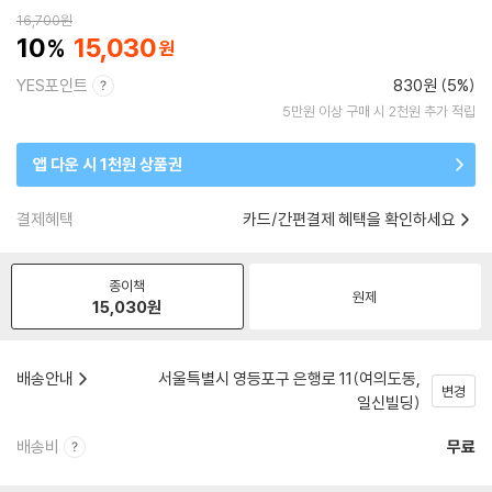
16,700
원
10
15,030
YES포인트
830원 (5%)
5만원 이상 구매 시 2천원 추가 적립
앱 다운 시 1천원 상품권
결제혜택
카드/간편결제 혜택을 확인하세요
종이책
원제
15,030
원
배송안내
서울특별시 영등포구 은행로 11(여의도동,
변경
일신빌딩)
배송비
무료