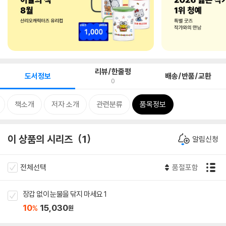
리뷰/한줄평
도서정보
배송/반품/교환
0
책소개
저자 소개
관련분류
품목정보
이 상품의 시리즈
1
알림신청
전체선택
품절포함
장갑 없이 눈물을 닦지 마세요 1
10
15,030
%
원