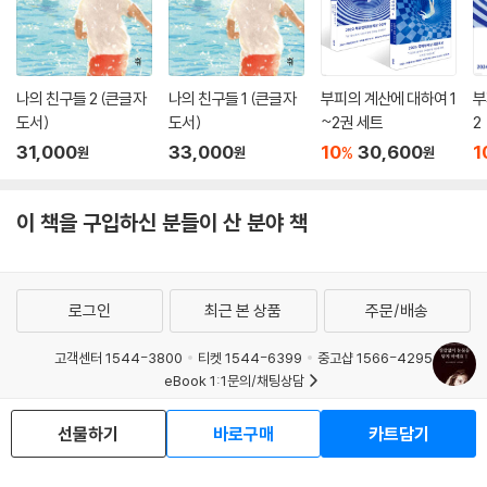
나의 친구들 2 (큰글자
나의 친구들 1 (큰글자
부피의 계산에 대하여 1
부
도서)
도서)
~2권 세트
2
31,000
33,000
10
30,600
1
%
원
원
원
이 책을 구입하신 분들이 산 분야 책
로그인
최근 본 상품
주문/배송
고객센터 1544-3800
티켓 1544-6399
중고샵 1566-4295
eBook 1:1문의/채팅상담
예스이십사(주) 사업자 정보
선물하기
바로구매
카트담기
이용약관
개인정보처리방침
청소년보호정책
PC버전
회사소개
거래처관계자께