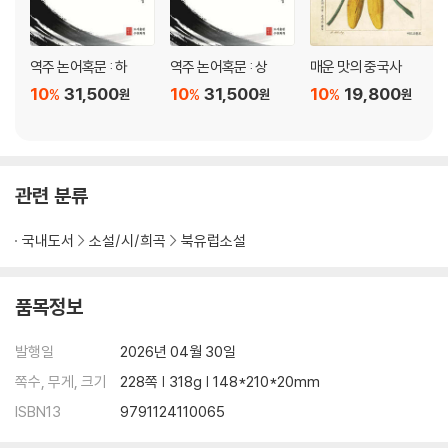
사랑과 용서에 있어야 함을 묵직하게 질문했다.
역주 논어혹문 : 하
역주 논어혹문 : 상
매운 맛의 중국사
요나스 가르델은 스웨덴에서 작가이자 코미디언, 가수로서 활동하는 다재
다능한 예술가다. 그의 이러한 이력은 『장갑 없이 눈물을 닦지 마세요』의
10
31,500
10
31,500
10
19,800
%
%
%
원
원
원
독특한 문체에 그대로 녹아있다. 그는 한없이 서정적이고 아름다운 문장으
로 연인들의 사랑을 노래하다가도, 다음 순간 서늘하고 건조한 어조로 죽
음의 과정을 해부하듯 서술한다. 이러한 급격한 톤의 변화는 독자에게 슬
픔을 강요하지 않으면서도, 가슴 깊숙한 곳에서 뜨거운 분노와 연민이 솟
관련 분류
구치게 만든다.
국내도서
소설/시/희곡
북유럽소설
에이즈는 이제 더 이상 사형 선고가 아닌 관리 가능한 질병이 되었지만, 우
리 사회의 혐오와 차별은 사라지지 않았다. 코로나19와 같은 새로운 팬데
품목정보
믹을 거치며 우리는 다시금 ‘타자’를 향한 공포와 배제의 논리를 목격했다.
발행일
2026년 04월 30일
요나스 가르델의 이 위대한 소설은 우리에게 묻는다. ‘당신은 곁에 있는 이
의 눈물을 닦아주기 위해 장갑을 벗을 용기가 있는가.’ 『장갑 없이 눈물을
쪽수, 무게, 크기
228쪽 | 318g | 148*210*20mm
닦지 마세요』는 과거의 비극을 반추하는 데 그치지 않고, 오늘날 우리가 마
ISBN13
9791124110065
주한 모든 소수자의 삶을 긍정하게 하는 강력한 힘을 지니고 있다.