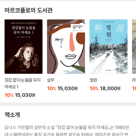
마르코폴로의 도서관
장갑 없이 눈물을 닦지
살부
열원
라
마세요 1
10
15,030
10
18,000
1
%
%
원
원
10
15,030
%
원
책소개
요나스 가르델의 삼부작 소설 『장갑 없이 눈물을 닦지 마세요』는 1980년
대 스웨덴이라는 복지 국가의 화려한 겉모습 뒤에서, 에이즈로 죽어간 한