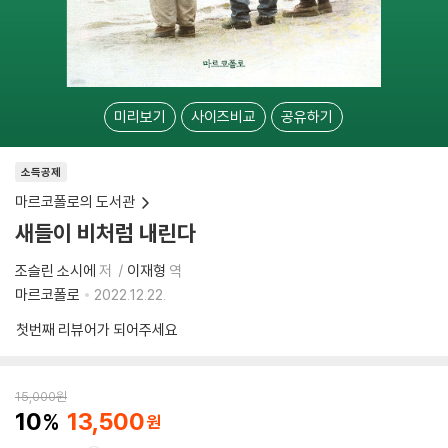
미리보기
사이즈비교
공유하기
소득공제
마르코폴로의 도서관
새들이 비처럼 내린다
조슬린 소시에
저
이재형
역
마르코폴로
2022.12.22.
첫번째 리뷰어가 되어주세요
15,000
원
10
13,500