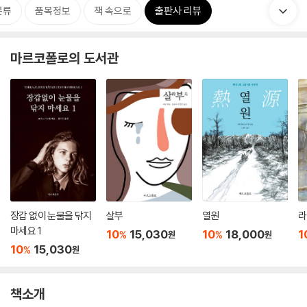
분류
품목정보
책 속으로
출판사 리뷰
마르코폴로의 도서관
장갑 없이 눈물을 닦지
살부
열원
라
마세요 1
10
15,030
10
18,000
1
%
%
원
원
10
15,030
%
원
책소개