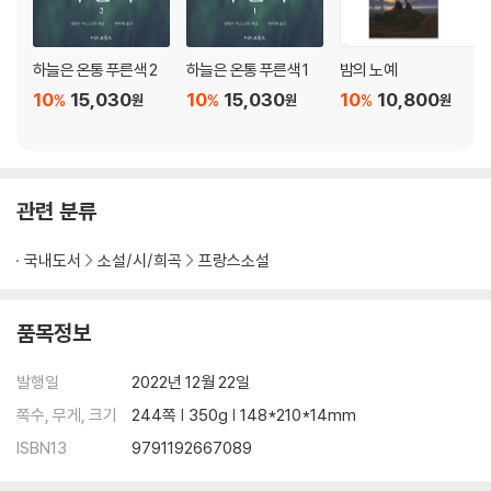
하늘은 온통 푸른색 2
하늘은 온통 푸른색 1
밤의 노예
10
15,030
10
15,030
10
10,800
%
%
%
원
원
원
관련 분류
국내도서
소설/시/희곡
프랑스소설
품목정보
발행일
2022년 12월 22일
쪽수, 무게, 크기
244쪽 | 350g | 148*210*14mm
ISBN13
9791192667089