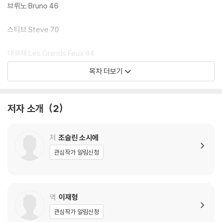
브뤼노 Bruno 46
스티브 Steve 70
대화재 Les Grands Feux 94
목차 더보기
호수 공동체 La communaute du lac 120
찰리의 세 번째 삶 La troisieme vie de Charlie 139
저자 소개
2
긴 머리 처녀들 Jeunes filles aux longs cheveux 156
저
조슬린 소시에
이루어질 수 없는 사랑의 컬렉션 La collection d’amours impossible
관심작가 알림신청
s 176
어둠 속의 늑대 Un loup dans la nuit 199
역
이재형
두 개의 무덤 Les deux sepultures 219
관심작가 알림신청