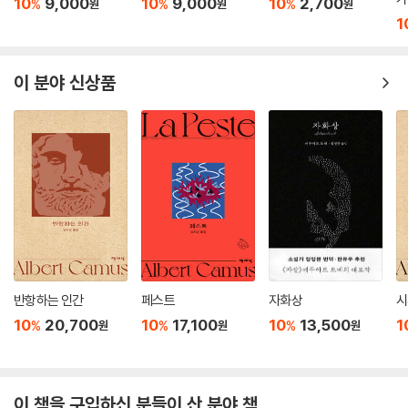
에게 들려준다. 그렇다면 우리는 〈새들이 비처럼 내린다〉에서 어떤 노래를
10
9,000
10
9,000
10
2,700
%
%
%
원
원
원
“이게 첫 키스인가요?”
들을 수 있을까? 나는 우리가 이 소설에서 자유의 노래를 들을 수 있을 것
1
“첫 키스는 내가 상상했던 것보다 훨씬 낫네요.”
이라고 믿는다.
“당신이 좋아하는 모든 키스를 할 거에요, 약속해요 당신이 한 번도 해본
적 없는 모든 키스, 수백만 번의 키스, 수십억, 수조 개의 애무.”
이 분야 신상품
조슬린 소시에, 캐나다 클리시에서 2021년 7월 26일
“우리는 이 모든 것을 하려면 아주 오래 살아야 할 거에요.”
---「저자의 한국어판 서문」중에서
소설 초반부에 저자는 “이야기를 의심하는 것은.... 다른 세계를 우리에게
서 박탈하는 것일 것이다”라는 말로 우리의 내면을 흔든다. 이야기의 동기
를 부여한 사건은 1916년 북부 온타리오의 대화재(Great Matheson Fir
e)이다. 테드 보이척(Ted Boychuck)은 화재가 발생했을 때 어린이였는
데 결국 가족 중에 유일하게 살아 남았다. 이 소설의 제목('새들이 비처럼
내린다')은 바로 이 엄청난 화염 속에서 대기를 뜨겁게 달궈 마침내 하늘을
날던 새들조차도 속절없이 땅으로 떨어지는 현상을 의미하는 것이다.
반항하는 인간
페스트
자화상
시
테드는 몇년에 걸쳐 337개의 그림을 그리면서 트라우마를 극복하려한 은
10
20,700
10
17,100
10
13,500
1
%
%
%
원
원
원
둔자로 남았다. 다른 등장인물들이 부둥켜 안고 있는 과거의 기억 그리고
더 나아가 자신의 진실을 정면으로 마주하게 되는 미스터리의 단서도 이
그림들 속에 포개어져 있다. 유산으로 남겨진 그림에는 거대한 진실이 있
이 책을 구입하신 분들이 산 분야 책
지만, 이 진실은 그가 최근에 사망함으로써 새로운 단계로 나아가게 만든