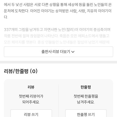
내 안의 가장 깊은 곳으로 들어간다고 느낀다. 과연 무엇이 나를 기다리고
에서 두 낯선 사람은 서로 다른 상황을 통해 세상에 등을 돌린 노인들의 은
있을까? 전혀 알 수 없다.
둔처에 도착한다. 이어진 이야기는 상처받은 사람, 사랑, 치유의 이야기이
다.
정신이 아찔할 정도로 현기증이 난다. 내 안으로 들어가 발견한 그 세계는
서서히 모습을 드러내며 내가 가보려고 생각하지 않았던 곳으로 나를 데려
337개의 그림을 남겨두고 자연사한 노인(찰리)이 이야기의 중심축이며
간다. 이렇게 해서 〈새들이 비처럼 내린다〉를 쓰기 시작했다. 이 작품이 고
작품 전반에 걸쳐 끊임없이 나타난다. 죽음은 모든 에피소드에서 맴돌고
독과 노쇠, 노쇠의 동반자인 죽음, 그리고 사랑으로 나를 데려갈 것이라고
모든 페이지를 엿본다. 중심 인물들인 노인네들은 팔십이 넘었기 때문에
는 생각하지 못했다. 나의 원래 의도는 별로 거창하지 않고 단순했고 마침
죽음은 낯설지 않고 그들에게 죽음은 두려움의 대상이 아니다. 조슬린 소
출판사 리뷰 더보기
내 내가 이전에 쓴 소설들의 주제가 반복된다는 사실을 깨달았다. 그건 바
시에의 세 번 째 장편 소설인 ‘새들이 비처럼 내린다’(Il Preuvait Des Ois
로 ‘사라짐’이라는 주제였다. 한 인물이 그가 버린 사람들이 나락으로 떨어
eaux)는 캐나다 퀘백 지방을 배경으로 하고 있다. 숲 속에 사는 노인네들
지게 내버려두고 모습을 감추어버리는 것이다. 이 소설은 이 나락 속으로
의 생의 지평선에 대한 이야기는 우리들로 하여금 많은 생각을 불러일으킨
리뷰/한줄평
0
미끄러져 들어갔다.
다.
나는 이번에는 사라져버린 사람들 쪽으로 가보고 싶었다. 그리고 내가 숲
그러프(Gruff), 실용적인 찰리(Charlie), 쾌활한 톰(Tom), 지역 바에서
리뷰
한줄평
에 둘러싸여 살고 있었으므로, 어떤 사람이 숲속 깊이 들어감으로써 자신
연주하는 젊은 가수 테드(Ted)와 또다른 늙은 태드(Ted)는 호수가 있는
의 삶에서 사라져버리려 한다고 생각하는 것은 나로서는 자연스러운 일이
첫번째 리뷰어가
첫번째 한줄평을
숲에서 문명과 담을 쌓은채 단순함(마리화나 식물 포함)의 삶을 살고 있
되어주세요.
남겨주세요.
었다. 게다가 숲의 은둔자들은 실제로 존재한다. 물론 이런 사람들은 매우
다. 도입부에서 늙은 태드는 예기치 않게 잠을 자다가 자연스럽게 숨이 끊
드물다.
어진다. 찰리와 톰의 반응은 흥미롭게도 침착하다. 마치 모든 것을 체념한
리뷰 쓰기
한줄평 쓰기