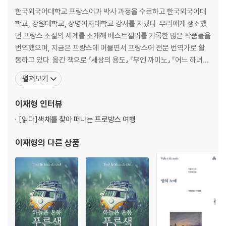
새들이 비처럼 내린다 Il pleuvait des oiseaux 238
한국외국어대학교 프랑스어과 박사 과정을 수료하고 한국외국어대
학교, 강원대학교, 상명여자대학교 강사를 지냈다. 우리에게 생소했
던 프랑스 소설의 세계를 소개해 베스트셀러를 기록한 많은 작품들을
번역했으며, 지금은 프랑스에 머물면서 프랑스어 전문 번역가로 활
동하고 있다. 옮긴 책으로 『세상의 용도』 『부엔 까미노』 『어느 하녀의
일기』 『걷기, 두 발로 사유하는 철학』 『꾸뻬 씨의 시간 여행』 『꾸뻬 씨
펼쳐보기
의 사랑 여행』 『마르셀의 여름 1, 2』 『사막의 정원사 무싸』 『카트린 드
메디치』 『장미와 에델바이스』 『이중설계』 『시티 오브 조이』 『조르주
이재형
인터뷰
바타유의 눈 이야기』 『레이스 뜨는
[읽다]
색채를 찾아 떠나는 프로방스 여행
이재형
의 다른 상품