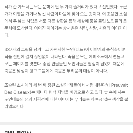
작가 존 가드너는 모든 문학에 단 두 가지 줄거리가 있다고 선언했다. 누군
가가 여행을 가거나 낯선 사람이 마을에 찾아 오는 것이다. 이 조용한 소설
에서 두 낯선 사람은 서로 다른 상황을 통해 세상에 등을 돌린 노인들의 은
둔처에 도착한다. 이어진 이야기는 상처받은 사람, 사랑, 치유의 이야기이
다.
337개의 그림을 남겨두고 자연사한 노인(테드)이 이야기의 중심축이며
작품 전반에 걸쳐 끊임없이 나타난다. 죽음은 모든 에피소드에서 맴돌고
모든 페이지를 엿본다. 중심 인물들인 노인네들은 팔십이 넘었기 때문에
죽음은 낯설지 않고 그들에게 죽음은 두려움의 대상이 아니다.
조슬린 소시에의 세 번 째 장편 소설인 ‘새들이 비처럼 내린다’(Il Preuvait
Des Oiseaux)는 캐나다 퀘백 지방을 배경으로 하고 있다. 숲 속에 사는
노인네들의 생의 지평선에 대한 이야기는 우리들로 하여금 많은 생각을 불
러일으킨다.