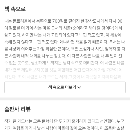
책 속으로
나는 몬트리올에서 북쪽으로 700킬로 떨어진 한 광산도시에서 다시 30
여 킬로를 더 가야 하는 마을 근처의 시골(숲이라고 해야 할 것이다)에서
살고 있다. 하지만 나는 내가 고립되어 있다고 느낀 적도 없고, 이 세상에
속해 있지 않다고 느낀 적도 없다. 왜냐하면 책을 읽기 때문이다. 독서는 나
를 세상과 이어주는 가장 확실한 끈이다. 책은 소설가나 시인, 철학자 등 다
른 사람과 내적 대화를 나누는 장소다. 이 다른 사람은 나를 내 두 발이 갈
수 없는 곳으로, 생소하게 느껴지는 생각 속으로 데려간다. 이 사람은 나를
내가 결코 체험해보지 못할 것을 체험해본 어떤 존재에게 가장 가까이 데
려간다. 또 이 사람은 내가 모르는 세계(그것이 내 이웃집 여자의 마음과
생각이든, 아니면 먼 나라의 논에서 힘들게 일하며 자신이 살아온 삶을 반
책 속으로 더보기
추하는 남자의 마음과 생각이든)의 내밀함 속으로 나를 데려간다. 책을 읽
을 때마다 항상 나는 내가 나 자신에게 가장 가까이 있다고, 그리고 동시에
세계의 중심에 있다고, 그것이 바로 나의 자리라고 느꼈다.
출판사 리뷰
글을 읽는 것과 쓰는 것은 똑같은 충동에서 비롯되는 내밀한 행위다. 책을
작가 존 가드너는 모든 문학에 단 두 가지 줄거리가 있다고 선언했다. 누군
펼쳐 읽고 소설을 쓰기 시작하면 나는 내가 하나의 세계를 발견하기 위해
가가 여행을 가거나 낯선 사람이 마을에 찾아 오는 것이다. 이 조용한 소설