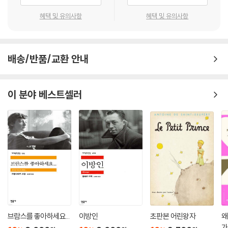
것처럼 말이다. 두 사람은 살아남은 자의 슬픔에 허우적대지 않는다. 이 작
왜냐하면 숲속에서 살아남기 위해서는 숲을 구석구석 잘 알아야 하고, 이
품에는 사랑, 죽음, 체념, 소멸과 탄생 등 많은 것들이 녹아 들어가 있다.
혜택 및 유의사항
혜택 및 유의사항
지식은 점차 소멸되기 때문이다. 나는 개인적으로 은둔자들은 알고 있지
못했지만 반(半) 은둔자들은 알고 있었다. 그만의 섬에서 혼자 살고 있는
근처 마을에서 개점휴업 상태인 지역 호텔의 매니저 스티브(Steve)는 대
남자, 주로 덫을 놓아 사냥해서 살아가는 또 다른 남자, 그리고 아들이 일주
마초를 피우는 데 많은 시간을 보낸다. 장례식이 끝난 후 노모 거트루드(G
일에 한 번씩 식량을 들고 찾아오는 여자.〈새들이 비처럼 내린다〉를 끝낸
배송/반품/교환 안내
ertrude)를 안식처로 데려다 준다. 스티브는 처음에는 꺼려하던 찰리와
나는 이 작품이 성공적으로 쓰여졌다는 것을 알았다. 또 나는 내가 이 작품
톰에게 물품(대마초)을 배달해 줄 수 있는지 물어본다. 한편 사진작가는
을 그것이 가야 할 곳으로 이끌어갔다는 것을 알았다. 하지만 그와 동시에
약 90년 전인 1916년에 일어난 거대한 산불의 피해 속에서도 사람들을 구
이 분야 베스트셀러
이런 생각이 들었다. “넌 도대체 뭘 한 거야? 숲속 깊은 곳에 사는 늙은이가
했다는 신화적인 인물(테드)의 사진을 찍기 위해 나타난다.
쓴 소설을 읽을 사람은 아무도 없다고.” 하지만 너무나 놀랍게도 내가 이
작품의 단점이라고 생각했던 것은 오히려 독자를 끌어당기는 힘이 되었다.
소설은 우리를 예상치 못한 영역으로 인도함에 따라 결국 그보다 훨씬 더
이 소설은 내가 사는 캐나다 퀘백주에서뿐만 아니라 전 세계 거의 모든 곳
깊고 어둡게 끝난다. 거트루드와 찰리 사이에 이루어진 교감은 서로의 눈
에서 성공을 거두었다.
빛을 통해서였다. 열 여섯 살 때부터 66년을 정신 병원에 갇혀 있다가 탈출
한 거트루드는 호숫가 숲속의 노인 둘을 보자마자 자기 자신을 마리-데네
나는 예상치도 못했고 기대하지도 않았으며 이따금씩 나를 두려움으로 가
주(Marie-Desneige)로 소개함으로써 과거와 상징적인 결별을 선언한
득 채우는 이 몹시 놀라운 성공에서 바로 이 같은 사실을 기억해둔다. 우리
다. 그리고 찰리와의 수줍고 떨리는 입맞춤을 통해 감각의 문을 활짝 열어
모두는 지금 우리가 살고 있는 삶과는 다른 삶을 살아야 한다. 우리에게 그
제낀다. 아래는 찰리와 마리-데네주 사이의 대화를 통해 이 두 사람이 관능
의 삶의 즐거움과 고통을 얘기해줄 다른 사람의 내면의 목소리를 들어야
의 새로운 단계로 진입했음을 알 수 있다.
한다. 우리 인류는 함께 노래하며 살아가야 하고, 이 소설은 그 노래를 우리
브람스를 좋아하세요...
이방인
초판본 어린왕자
왜
가