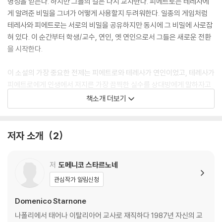
명성을 얻는다. 하지만 그들의 길은 다시 교차한다. 피에트로는 테레사에
게 알려준 비밀을 그녀가 어떻게 사용할지 두려워한다. 일종의 게임처럼
테레사와 피에트로는 서로의 비밀을 공유하지만 동시에 그 비밀에 사로잡
혀 있다. 이 순간부터 학생/교수, 연인, 옛 연인으로서 그들은 새로운 전환
을 시작한다.
이 소설의 가장 중요한 전제는 피에트로와 테레사가 연인이었고, 테레사가
피에트로에게 인생에서 저지른 가장 끔찍한 실수를 상대방에게 말하자고
제안한 것이다. 그녀는 서로가 가장 어두운 비밀을 안다면, 헤어질 수 없을
책소개 더보기
것이라고 생각했다. 그러나 그들은 그 직후에 헤어졌다. 피에트로가 또는
테레사가 다른 사람에게 테레사의 가장 어두운 비밀을 말했을까? 그리고
그 결과는 어땠을까?
저자 소개
2
『은밀한 속삭임』은 사람들에게 일어날 수 있는 일, 모든 것ㄷ을 파괴할 위
저
도메니코 스타르노네
험이 있는 비밀로 인해 사람들이 어떻게 움직이는지를 보여주는 특별한 작
품이다. 그리고 이를 통해 작가는 신뢰가 모든 관계에서 핵심적인 것이라
관심작가 알림신청
고 말한다. “이야기를 하는 것은 거짓말을 하는 것을 의미하며, 거짓말쟁이
Domenico Starnone
가 능숙할수록 이야기꾼도 더 좋게 느껴진다.”
나폴리에서 태어나 이탈리아어 교사로 재직하다 1987년 자신의 교