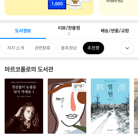
리뷰/한줄평
도서정보
배송/반품/교환
2
저자 소개
관련분류
품목정보
추천평
마르코폴로의 도서관