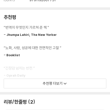
추천평
“번역이 무엇인지 가르쳐 준 책.”
- Jhumpa Lahiri, The New Yorker
“노화, 사랑, 성공에 대한 전면적인 고찰.”
- Booklist
“긴장감 넘치는 반전.”
- Oprah Daily
추천평 더보기
“스타르노네 최고의 작품”
- Washington Post
리뷰/한줄평
2
“뛰어난 이야기꾼.”