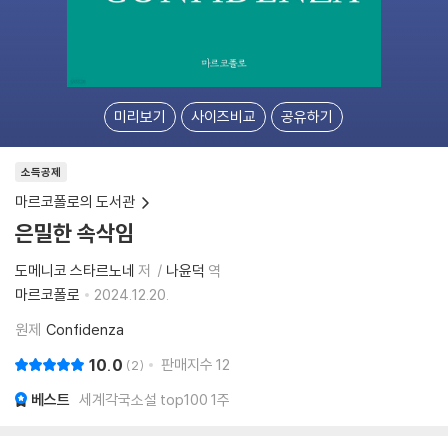
미리보기
사이즈비교
공유하기
소득공제
마르코폴로의 도서관
은밀한 속삭임
도메니코 스타르노네
저
나윤덕
역
마르코폴로
2024.12.20.
원제
Confidenza
10.0
판매지수
12
2
베스트
세계각국소설 top100 1주