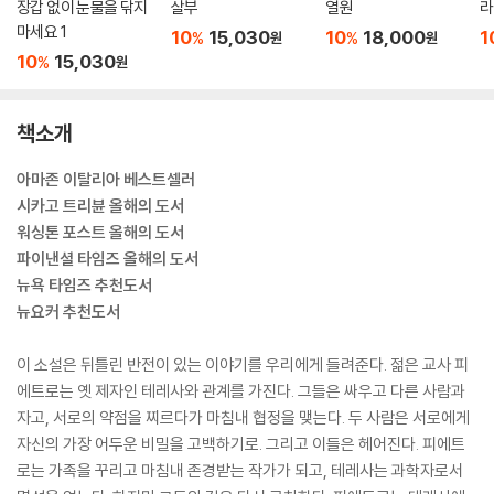
장갑 없이 눈물을 닦지
살부
열원
라
마세요 1
10
15,030
10
18,000
1
%
%
원
원
10
15,030
%
원
책소개
아마존 이탈리아 베스트셀러
시카고 트리뷴 올해의 도서
워싱톤 포스트 올해의 도서
파이낸셜 타임즈 올해의 도서
뉴욕 타임즈 추천도서
뉴요커 추천도서
이 소설은 뒤틀린 반전이 있는 이야기를 우리에게 들려준다. 젊은 교사 피
에트로는 옛 제자인 테레사와 관계를 가진다. 그들은 싸우고 다른 사람과
자고, 서로의 약점을 찌르다가 마침내 협정을 맺는다. 두 사람은 서로에게
자신의 가장 어두운 비밀을 고백하기로. 그리고 이들은 헤어진다. 피에트
로는 가족을 꾸리고 마침내 존경받는 작가가 되고, 테레사는 과학자로서