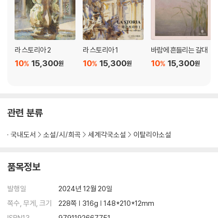
라 스토리아 2
라 스토리아 1
바람에 흔들리는 갈대
10
15,300
10
15,300
10
15,300
%
%
%
원
원
원
관련 분류
국내도서
소설/시/희곡
세계각국소설
이탈리아소설
품목정보
발행일
2024년 12월 20일
쪽수, 무게, 크기
228쪽 | 316g | 148*210*12mm
ISBN13
9791192667751