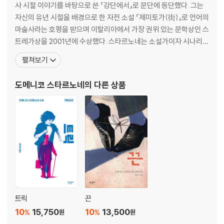
사 시절 이야기를 바탕으로 쓴 『강단에서』로 문단에 등단했다. 그는
자신의 유년 시절을 배경으로 한 자전 소설 『제미토가(街)』로 언어의
마술사라는 호평을 받으며 이탈리아에서 가장 권위 있는 문학상인 스
트레가상을 2001년에 수상했다. 스타르노네는 소설가이자 시나리오
작가이며 이탈리아 유명 주간지 『인테르나치오날레』지의 필진으로
펼쳐보기
도 활동하고 있다. 데뷔 이래 37년간 그는 여러 권의 소설과 서평집
과 수필집을 출간했으며, 수십 편의 영화 및 TV 드라마를 각색했다.
도메니코 스타르노네
의 다른 상품
그의 소설 『강단에서』와 『이』, 『끈』은 이탈리아에서
트릭
끈
10
15,750
10
13,500
%
%
원
원