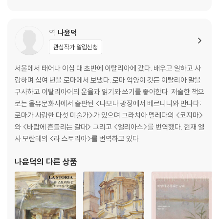
역
나윤덕
관심작가 알림신청
서울에서 태어나 이십 대 초반에 이탈리아에 갔다. 배우고 일하고 사
랑하며 십여 년을 로마에서 보냈다. 로마 억양이 깃든 이탈리아 말을
구사하고 이탈리아어의 운율과 읽기와 쓰기를 좋아한다. 저술한 책으
로는 을유문화사에서 출판된 <나보나 광장에서 베르니니와 만나다:
로마가 사랑한 다섯 미술가>가 있으며 그라치아 델레다의 <코지마>
와 <바람에 흔들리는 갈대> 그리고 <엘리아스>를 번역했다. 현재 엘
사 모란테의 <라 스토리아>를 번역하고 있다.
나윤덕
의 다른 상품