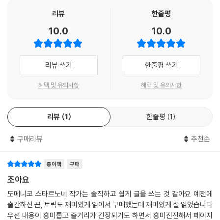
- Reading in Translation
리뷰
한줄평
10.0
10.0
“전율!”
- Financial Times
리뷰 쓰기
한줄평 쓰기
“흥미진진”
혜택 및 유의사항
혜택 및 유의사항
- The Sunday Times
리뷰
1
한줄평
1
“우리 시대 이탈리아의 가장 뛰어난 소설가 중 한 명.”
- Tim Parks, The Guardian
구매리뷰
추천순
“유머와 공포의 비빔밥처럼 멈출수가 없다.”
종이책
구매
- The Chicago Tribune
조아요
도메니코 스타르노네 작가는 솔직하고 쉽게 글을 쓰는 것 같아요 예전에
출간하신 끈, 트릭도 재미있게 읽어서 구매했는데 재미있게 잘 읽었습니다
우선 내용이 흥미롭고 줄거리가 긴장되기도 하면서 흥미진진해서 페이지