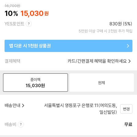
16,700
원
10
15,030
YES포인트
830원 (5%)
5만원 이상 구매 시 2천원 추가 적립
앱 다운 시 1천원 상품권
결제혜택
카드/간편결제 혜택을 확인하세요
종이책
원제
15,030
원
배송안내
서울특별시 영등포구 은행로 11(여의도동,
변경
일신빌딩)
배송비
무료