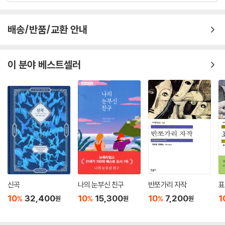
배송/반품/교환 안내
이 분야 베스트셀러
신곡
나의 눈부신 친구
반쪼가리 자작
표
10
32,400
10
15,300
10
7,200
1
%
%
%
원
원
원