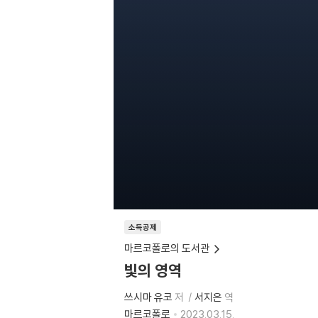
소득공제
마르코폴로의 도서관
빛의 영역
쓰시마 유코
저
서지은
역
마르코폴로
2023.03.15.