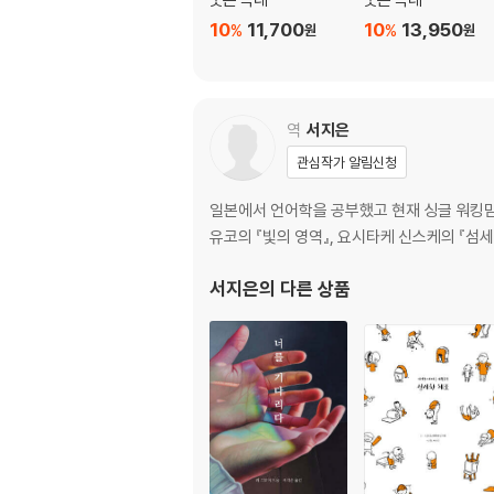
10
11,700
10
13,950
%
%
원
원
역
서지은
관심작가 알림신청
일본에서 언어학을 공부했고 현재 싱글 워킹맘
유코의 『빛의 영역』, 요시타케 신스케의 『섬
서지은
의 다른 상품