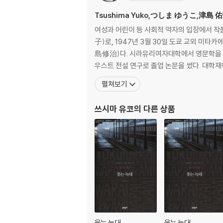
Tsushima Yuko,つしま ゆうこ,津島 
여성과 어린이 등 사회적 약자의 입장에서 작
子)로, 1947년 3월 30일 도쿄 교외 미타
島修治)다. 시라유리여자대학에서 영문학을 전
우스트 전설 연구로 졸업 논문을 썼다. 대학
펼쳐보기
쓰시마 유코
의 다른 상품
웃는 늑대
웃는 늑대