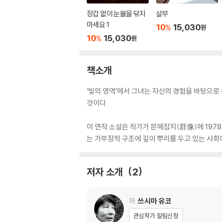
장갑 없이 눈물을 닦지
살부
마세요 1
10
15,030
%
원
10
15,030
%
원
책소개
‘빛의 영역’에서 그녀는 자신의 경험을 바탕으
것이다.
이 연작 소설은 작가가 문예잡지(群像)에 1978년
는 가부장적 구조에 깊이 뿌리를 두고 있는 사회
저자 소개
2
저
쓰시마 유코
관심작가 알림신청