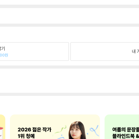
팔기
내 
100원