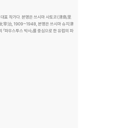
는 대표 작가다. 본명은 쓰시마 사토코(津島里
太宰治, 1909~1948, 본명은 쓰시마 슈지津
 「파우스투스 박사」를 중심으로 한 유럽의 파