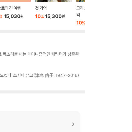
로의 긴 여행
첫 기억
크리스타 T.에 대한 추
쓰웨이가
억
15,030
10
15,300
10
1
%
%
%
원
원
10
15,750
%
원
으로 목소리를 내는 페미니즘적인 캐릭터가 창출된
켰다. 쓰시마 유코(津島 佑子, 1947-2016)