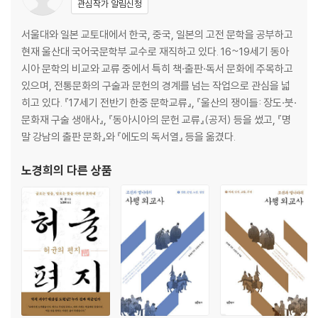
관심작가 알림신청
억새꽃 ― 가을 산야에 환히 빛나는 꽃
서울대와 일본 교토대에서 한국, 중국, 일본의 고전 문학을 공부하고
갈대꽃 ― 물가에 피어난 호젓한 가을
현재 울산대 국어국문학부 교수로 재직하고 있다. 16~19세기 동아
국화 ― 꽃과 술과 차와 함께하는 가을
시아 문학의 비교와 교류 중에서 특히 책·출판·독서 문화에 주목하고
있으며, 전통문화의 구술과 문헌의 경계를 넘는 작업으로 관심을 넓
히고 있다. 『17세기 전반기 한중 문학교류』, 『울산의 쟁이들: 장도·붓·
문화재 구술 생애사』, 『동아시아의 문헌 교류』(공저) 등을 썼고, 『명
말 강남의 출판 문화』와 『에도의 독서열』 등을 옮겼다.
노경희
의 다른 상품