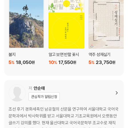
봄과 헤어지고 여름을 만나네
오동나무꽃 ― 봉황이 깃드는 성스러운 꽃
보리꽃 ― 제비와 꾀꼬리는 걱정도 없는지
수수꽃다리꽃 ― 풍경에 향기를 더한 꽃
할미꽃 ― 백발 할머니 절로 떠오르네
계수나무꽃 ― 월궁의 선녀와 어울리는 자태
월계꽃 ― 늙지 않는 화려한 신선
불지
알고 보면 반할 꽃시
역주 성재실기
철쭉 ― 나그네 발걸음 붙잡는 아름다움
5
18,050
10
17,550
5
23,750
%
%
%
원
원
원
송화 ― 차와 함께하는 은은한 다식의 향기
등꽃 ― 연자줏빛 꽃잎 흩날리며 여름을 알리네
모란꽃 ― 제왕으로 군림하는 독보적 꽃
찔레꽃 ― 아찔한 향기 병풍
저
안순태
작약꽃 ― 모란 부럽지 않은 화려한 자태
관심작가 알림신청
나리꽃 ― 붉은 연지 찍은 꽃술, 푸른 잎사귀 자랑하네
치자꽃 ― 하얀 꽃잎 사이 그윽한 향기
조선 후기 경화세족인 남공철의 산문을 연구하여 서울대학교 국어국
석류꽃 ― 초록빛 속에 홀로 붉게 반짝이네
문학과에서 박사학위를 받고 서울대학교 기초교육원에서 오랫동안
접시꽃 ― 오로지 해를 따르는 한 가지 마음
글쓰기 강의를 했다. 현재 울산대학교 국어국문학부 조교수로 재직
여뀌꽃 ― 거친 들판에 붉은 점들 흐드러졌네