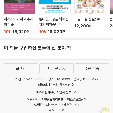
‘꽃시’에서 읽는 옛사람들의 마음
히가시노 게이고 추리
쓸데없이 궁금해서 끝
오늘도 참 잘 살았네
논
가여워라, 향기 머금고 푸른 바다 굽어보는데,
의 기술
까지 파봤습니다
12,200
2
원
누가 붉은 난간 아래 옮겨 심을까?
10
16,020
10
16,020
%
%
원
원
무릇 초목과는 다른 품격이거늘
나무꾼이 똑같이 볼까 두렵구나. (최치원)
이 책을 구입하신 분들이 산 분야 책
바위틈 사이로 핀 진달래를 보고 읊은 최치원의 시에는 신라 시대 6두품으
로 태어나 어린 나이에 당나라로 유학 가서 빈공과에 합격했음에도 끝내
골품의 벽을 넘지 못했던 한이 서려 있다.
로그인
최근 본 상품
주문/배송
한편, 제주도로 유배 간 추사 김정희는 한양에서 그렇게도 귀한 취급을 받
고객센터 1544-3800
티켓 1544-6399
중고샵 1566-4295
던 수선화가 제주도에는 지천에 널려 있어 백성들에게 파헤침을 당하고 수
eBook 1:1문의/채팅상담
모를 받는 모습에서 자신의 가련한 처지를 발견하기도 한다. 그러나 수선
예스이십사(주) 사업자 정보
화를 보고 “맑은 물가에서 진정 해탈한 신선을 보는구나”라고 읊어, 척박
이용약관
개인정보처리방침
청소년보호정책
한 제주도까지 밀려온 자신 또한 고결한 기품을 간직한 신선의 풍모를 잃
PC버전
회사소개
거래처관계자께
지 않겠다고 스스로에게 거듭 다짐하고 있다.
도서홍보
광고