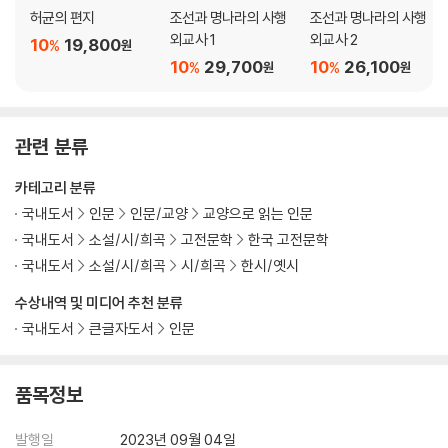
허균의 편지
조선과 명나라의 사행
조선과 명나라의 사행
외교사 1
외교사 2
10
19,800
%
원
10
29,700
10
26,100
%
%
원
원
관련 분류
카테고리 분류
국내도서
인문
인문/교양
교양으로 읽는 인문
국내도서
소설/시/희곡
고전문학
한국 고전문학
국내도서
소설/시/희곡
시/희곡
한시/옛시
수상내역 및 미디어 추천 분류
국내도서
큰글자도서
인문
품목정보
발행일
2023년 09월 04일