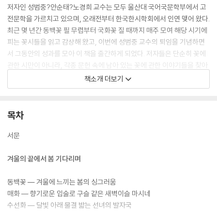
저자인 성범중?안순태?노경희 교수는 모두 울산대 국어국문학부에서 고
전문학을 가르치고 있으며, 오래전부터 한국한시학회에서 인연 맺어 왔다.
최근 몇 년간 동백꽃 필 무렵부터 국화꽃 질 때까지 매주 모여 해당 시기에
피는 꽃시들을 읽고 감상해 왔고, 이번에 성범중 교수의 퇴임을 기념하면
서 그동안의 성과를 모아 이 책을 출간하게 되었다. 저자들은 단순히 꽃에
관한 시만이 아니라, 각종 문헌 속에 남아 있는 꽃에 관한 이야기들을 찾아
우리 조상들의 삶 속에서 꽃이 지닌 역할과 의미를 찾고자 했다.
책소개 더보기
리더스원의 큰글자도서는 글자가 작아 독서에 어려움을 겪는 모든 분들에
게 편안한 독서 환경을 제공함으로써 책 읽기의 즐거움을 되찾아 드리고자
목차
합니다.
서문
겨울의 끝에서 봄 기다리며
동백꽃 ― 겨울에 느끼는 봄의 싱그러움
매화 ― 향기로운 입술로 구슬 같은 새벽이슬 마시네
수선화 ― 달빛 아래 물결 밟는 선녀의 발자국