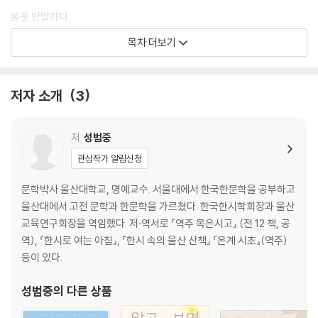
봄꽃 만발하다
목차 더보기
진달래꽃 ― 꿈에도 그리는 고향의 꽃
산수유꽃 ― 어찌 도리화와 봄을 다툴까
서향화 ― 천 리로 퍼지는 그윽한 향기
저자 소개
3
난꽃 ― 천향을 사랑하여 저녁 바람 앞에 섰네
산반화 ― 그윽한 향 좋은데 물들이는 쓰임 더욱 좋구나
개나리꽃 ― 갓 태어난 병아리의 봄빛을 담았네
저
성범중
앵두꽃 ― 부질없는 세상 못내 가련하여라
관심작가 알림신청
살구꽃 ― 청명 시절 혼을 끊는 고향의 꽃
자두꽃 ― 나무 가득 빛나는 순백의 아름다움
문학박사 울산대학교, 명예교수. 서울대에서 한국한문학을 공부하고
복사꽃 ― 무릉의 신선이 보낸 선물
울산대에서 고전 문학과 한문학을 가르쳤다. 한국한시학회장과 울산
팥배나무꽃 ― 봄과의 이별, 생과의 이별
교육연구회장을 역임했다. 저·역서로 『역주 목은시고』 (전 12 책, 공
장미 ― 아름답기에 다가설 수 없는 꽃
역), 『한시로 여는 아침』, 『한시 속의 울산 산책』 『온계 시초』(역주)
해당화 ― 고운 자태, 장미 부럽지 않네
등이 있다.
배꽃 ― 소매 걷으니 드러나는 여인의 살결
목련 ― 시를 그려 내는 담박한 붓
성범중
의 다른 상품