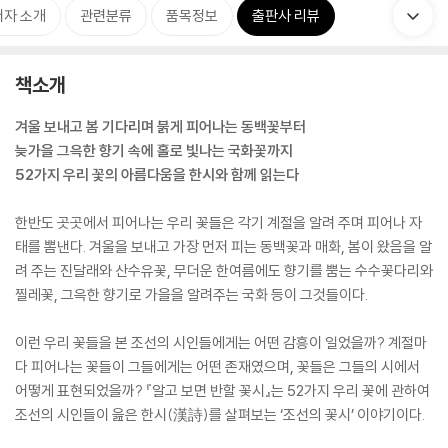
저자 소개
관련분류
품목정보
출판사 리뷰
책소개
겨울 보내고 봄 기다리며 붉게 피어나는 동백꽃부터
늦가을 그윽한 향기 속에 홀로 빛나는 국화꽃까지
52가지 우리 꽃의 아름다움을 한시와 함께 읽는다
한반도 곳곳에서 피어나는 우리 꽃들은 각기 계절을 알려 주며 피어나 자
태를 뽐낸다. 겨울을 보내고 가장 먼저 피는 동백꽃과 매화, 봄이 왔음을 알
려 주는 진달래와 산수유꽃, 무더운 한여름에도 향기를 뿜는 수수꽃다리와
찔레꽃, 그윽한 향기로 가을을 알려주는 국화 등이 그것들이다.
이런 우리 꽃들을 본 조선의 시인들에게는 어떤 감흥이 일었을까? 계절마
다 피어나는 꽃들이 그들에게는 어떤 존재였으며, 꽃들은 그들의 시에서
어떻게 표현되었을까? 『알고 보면 반할 꽃시』는 52가지 우리 꽃에 관하여
조선의 시인들이 읊은 한시(漢詩)를 살펴보는 ‘조선의 꽃시’ 이야기이다.