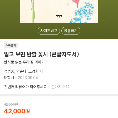
사이즈비교
공유하기
소득공제
알고 보면 반할 꽃시 (큰글자도서)
한시로 읽는 우리 꽃 이야기
성범중
안순태
노경희
저
태학사
2023.09.04.
첫번째 리뷰어가 되어주세요
판매지수
12
42,000
원
42,000