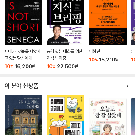
“요염한 꽃송이 짙은 초록 사이에서 빛나니 / 금가루로 곱게 꾸미고 교태
부리네”라 한 이규보의 장미는 눈에 선하고, 그가 모란꽃에 보낸 “중후한
색깔은 온통 닭의 얇은 볏인 양 속이고 / 짙은 향기는 응당 사향노루의 미
묘한 배꼽을 비웃으리”라는 찬사에는 절로 고개가 끄떡여진다.
오색구름 사이 날던 자줏빛 봉황 깃털
세네카, 오늘을 빼앗기
품격 있는 대화를 위한
이향인
문
어느 바람 타고 찬 뜰에 떨어졌는가?
고 있는 당신에게
지식 브리핑
10
15,210
1
%
원
다시는 천 길 위로 높이 날지 못하고
10
16,200
10
22,500
%
%
원
원
가을바람에 한 송이 꽃향기로 남았네 (성현)
봉선화를 보고 이렇게 노래한 성현의 시는 가히 절찬이라 할 만하다.
이 분야 신상품
그 밖에 붓을 닮아서 ‘목필화(木筆花)’라고 불렸다던 목련화에 대해 이규
보는 “하늘이 무슨 물건 그려 내려고, 목필화를 먼저 피게 하였나.”라고 읊
었고, 박지원은 “나무 아래 오두막은 바위처럼 둥근데 / 지붕 위 박꽃은 별
처럼 반짝이네”라며 박꽃을 밤하늘에 빛나는 별들에 비유하기도 했는데,
이런 시들을 통해 선인들의 섬세한 관찰력과 재기발랄한 감성을 엿볼 수
있다.