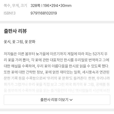
쪽수, 무게, 크기
328쪽 | 196*294*30mm
ISBN13
9791168102019
출판사 리뷰
꽃시, 꽃 그림, 꽃 문화
저자들은 이른 봄부터 늦가을에 이르기까지 계절에 따라 피는 52가지 우
리 꽃을 가려 뽑아, 각 꽃에 관한 대표적인 한시를 우리말로 번역하고 그에
대한 해설을 수록하여, 우리 꽃의 아름다움을 한시로 읽을 수 있도록 했다.
또한 꽃에 대한 간략한 정보, 꽃에 얽힌 재미있는 일화, 세시풍속과 연관된
문헌 기록 등을 수록함으로써 ‘우리의 꽃 문화’도 들려준다. 한편, 우리나라
화가가 그렸거나 우리 꽃을 직접 보고 그린 외국 화가의 꽃 그림, 공예품 등
을 풍부하게 수록하여 글을 읽는 즐거움만이 아닌 옛사람들의 시선에 비친
꽃을 보는 즐거움까지 선사하고 있다.
출판사 리뷰 더보기
특히 미국 개신교 목사 존 커티스 크레인의 부인인 플로렌스 헤들스턴 크