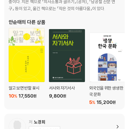
중이다. 지은 책으로 『의사소통과 글쓰기』(공저), 『남공철 산문 연
구』 등이 있고, 옮긴 책으로는 『작은 것의 아름다움』이 있다.
여름 한가운데서
안순태
의 다른 상품
봉선화 ― 여인의 손톱에 깃든 봉황
연꽃 ― 명리에 물들지 않는 고결한 군자
무궁화 ― 피고 지고 또 피는 우리나라 꽃
패랭이꽃 ― 교태를 모르는 강인한 생명
배롱나무꽃 ― 백 일의 붉은 절조
자귀나무꽃 ― 밤마다 끌어안는 부부의 정
회화나무꽃 ― 종이 물들이는 학자의 꽃
콩꽃 ― 꽃 지고 열매 기다리는 백성의 꽃
원추리꽃 ― 오로지 자식만 생각하는 어머니의 꽃
능소화 ― 장마 내내 하늘에서 늙어 가는 세월
알고 보면 반할 꽃시
서사와 자기서사
외국인을 위한 생생 한
맨드라미꽃 ― 담장 밑에 웅크린 수탉의 볏
국 문화
10
17,550
9,800
%
원
원
박꽃 ― 새벽녘 지붕의 반짝이는 별
5
15,200
%
원
옥잠화 ― 비녀 꽂은 여인의 아름다움
금전화 ― 돈으로 살 수 없는 웃음
저
노경희
홀로 가을을 맞이하네