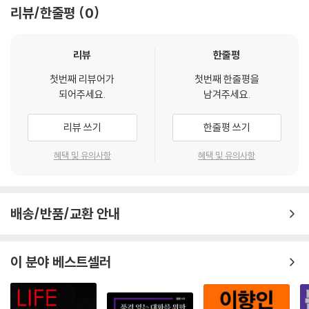
레인이 1913년에 남편의 부임지였던 전남 순천에 와서 그 지역의 야생화
리뷰/한줄평
0
들을 직접 보고 그린 『머나먼 한국의 야생화와 이야기(Flowers and Folk
-Lore from Far Korea)』(1931)의 꽃그림들을 다수 수록하여, 20세기
초 서양 여성의 눈에 비친 우리 꽃의 아름다움도 함께 소개하고 있다.
리뷰
한줄평
첫번째 리뷰어가
첫번째 한줄평을
옛 시인들, 꽃을 노래하다
되어주세요.
남겨주세요.
옛 시인들 역시 꽃을 사랑했다. 그들은 절묘한 비유를 들어 아름다움을 찬
리뷰 쓰기
한줄평 쓰기
양하기도 하고, 자신의 처지를 꽃에 빗대기도 했다. 또한 꽃에서 자신의 처
지와 상황을 발견하거나, 꽃을 보며 고향을 그리워하기도 하고, 백성의 삶
혜택 및 유의사항
혜택 및 유의사항
을 떠올리기도 했다. 그러므로 이 책에 수록된 ‘꽃시’들에는 우리 선인들의
삶과 정서가 함께 담겨 있다고 할 수 있다.
배송/반품/교환 안내
나무를 푸르게 감싼 모난 잎 코뿔소 가죽 같고
강가에 가득 핀 붉은 꽃 학의 머리인 듯 (성현)
이 분야 베스트셀러
동백꽃을 보고 이렇게 표현한 성현의 비유가 감탄스러운데, 그는 살구꽃을
보고는 “박씨 같은 흰 이에 붉은 입술 말아 올리고”라는 이채로운 표현을
하기도 했다.