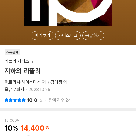
미리보기
사이즈비교
공유하기
소득공제
리플리 시리즈
지하의 리플리
퍼트리샤 하이스미스
저
김미정
역
을유문화사
2023.10.25.
10.0
판매지수
24
5
16,000
원
10
14,400