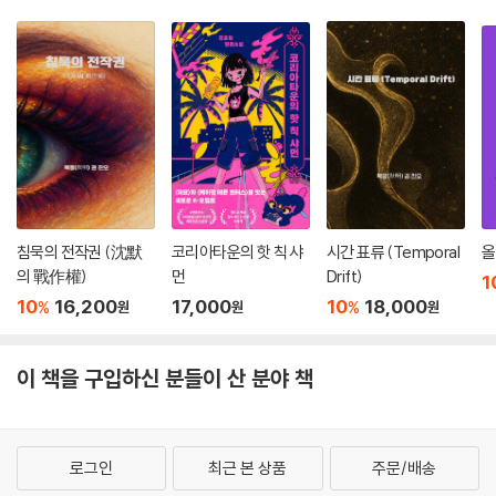
[리플리스 게임](2005)으로 영화화되었다.
하이스미스가 창조해 낸 가장 유명한 캐릭터 톰 리플리는 평온하고, 아내
와 친구들에게 헌신적이고, 미식가이며, 부득이 킬러일 수밖에 없는 인물
이다. 이 조용한 탐미주의자는 오직 필요할 때만 몽둥이로 내리치고, 목을
조르고, 익사시킨다. 때로는 친한 친구들이 스스로 목숨을 끊도록 유도하
기도 한다. 가끔 첫 살인의 추억이 그를 불편하게 하지만 오래 지속되는 죄
책감은 느끼지 못한다. 그가 살인을 하는 이유는 자신과 친구들과 사업 파
트너들과 집을 보호하기 위함일 뿐이며, 인간이라면 누구나 그럴 가능성이
있다. 리플리는 현대 문학사에서 가장 카리스마 넘치는 사이코패스로 불려
침묵의 전작권 (沈默
코리아타운의 핫 칙 샤
시간 표류 (Temporal
올
왔다. 가끔 폭력이라는 수단을 쓰기는 하지만 그는 예의와 정중함의 중요
의 戰作權)
먼
Drift)
1
성을 잘 알고 있다. 세월이 흘러 20세기의 위대한 미국 작가를 논해야 할
10
16,200
17,000
10
18,000
%
%
원
원
원
때가 오면 하이스미스는 피라미드의 가장 높은 자리를 차지하게 될 것이
다.
- 퓰리처상 수상자 마이클 더다의 서평 중에서
이 책을 구입하신 분들이 산 분야 책
시리즈 구성
로그인
최근 본 상품
주문/배송
리플리 1