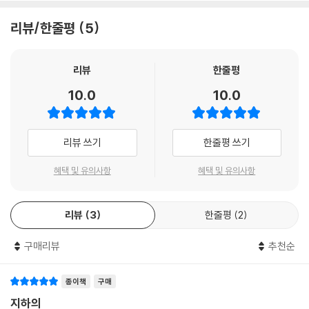
을 느끼게 된다. 하이스미스가 독자로 하여금 리플리의 가장 소름 끼치는
도덕관념이 결여되어 있고, 쾌락주의자이며, 매력적인 리플리는 진정 독
리뷰/한줄평
5
면조차 공감할 수 있게끔, 독자가 자기 영혼의 어두운 구석을 마주할 수 있
창적인 인물이다. 하이스미스의 예상치 못한 글을 읽으며 독자들은 리플리
도록 유도하기 때문이다. 하이스미스는 리플리의 머릿속으로 우리를 초대
의 냉엄한 논리에 공범이 되어 간다.
해 그가 왜 그런 기행을 저지르는지를 이해시키고 그의 시각에서 세상을
리뷰
한줄평
보도록 조종한다. 이상 심리를 지닌 범죄자의 마음속으로 들어가 그의 눈
- 데일리 텔레그래프
10.0
10.0
으로 세상을 바라보게 하는 이러한 방식은 당대에 참신한 시도로 평가받았
을 뿐 아니라 한니발 렉터와 같은 후대의 연쇄 살인범 캐릭터에 영향을 미
범죄소설 분야를 통틀어 가장 불길하면서도 기이한 매혹을 뿜어내는 시리
쳤다.
즈가 드디어 세상에 탄생했다.
리뷰 쓰기
한줄평 쓰기
- 엔터테인먼트 위클리
20세기 문학사상 독창적이고도 기이한 캐릭터
혜택 및 유의사항
혜택 및 유의사항
고아 출신으로 뉴욕 뒷골목을 전전하며 살아가던 톰 리플리가 디키 그린리
프를 찾아 먼 길에 나선 이유는 현재의 삶에서 벗어나는 일이 절실했기 때
리뷰
3
한줄평
2
문이다. 리플리는 이탈리아에서 만난 디키에 매료된다. 리플리와 비교해
디키는 모든 것을 가진 사람이다. 많은 돈, 멋진 외모, 아름다운 여자친구까
구매리뷰
추천순
지. 리플리는 동경과 자기혐오의 굴레에 사로잡힌다. 그는 지루하고 비루
한 현재의 삶을 벗어나 ‘내가 아닌 누군가’, 즉 디키의 삶을 가로채려 한다.
종이책
구매
지하의