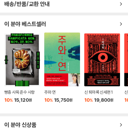
배송/반품/교환 안내
의 사회적 성취 욕구는 크지만 그 욕구를 실현할 수 있는 사회적 통로가 막
혀 있을 때 자주 발생한다. 마음속으로 강렬하게 꿈꾸는 것을 현실에서 이
룰 수 없으면 허구의 세계를 만들어 그곳에서 살고자 하는 것이다. 2022년
이 분야 베스트셀러
에 공개되어 화제를 모은 수지 주연의 [안나], 실화를 바탕으로 한 넷플릭
스 시리즈 [애나 만들기] 등 리플리 증후군을 소재로 한 작품이 꾸준히 제
작되는 배경에는 이러한 사회적인 병리 현상이 자리 잡고 있다.
영화 거장들에게 영감을 불어넣는 작가 하이스미스의 대표작들
퍼트리샤 하이스미스는 50년 이상 작품 활동을 하면서 22편의 장편 소설
과 수많은 단편 소설을 발표했는데, 그중 20편 이상이 영화로 각색되었다.
대표적인 작품으로 앨프리드 히치콕의 [열차 안의 낯선 자들](1959), 클
로드 샤브롤의 [올빼미의 울음](1987), 토드 헤인즈의 [캐롤](2016) 등
빵충 사육 준수 사항
주와 연
신 퇴마록 신세편 1
신
이 있다. 리플리 시리즈 역시 『재능 있는 리플리』를 원작으로 한 [태양은 가
10
15,120
10
15,750
10
19,800
1
%
%
%
원
원
원
득히](1960), [리플리](1999) 이외에도 여러 차례 영화화되며 화제를
모았다. 『지하의 리플리』는 로저 스포티스우드 감독, 배리 패퍼 주연의 [지
하의 리플리](2005)로, 『리플리의 게임』은 빔 벤더스 감독, 데니스 호퍼
주연의 [미국인 친구](1977), 릴리아나 카바니 감독, 존 말코비치 주연의
이 분야 신상품