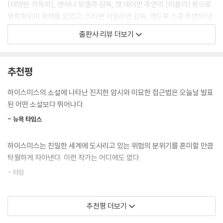
[태양은 가득히], 앤서니 밍겔라 감독, 맷 데이먼 주연의 [리플리] 등으로
영화화되며 화제를 모았고, 스티븐 자일리언 감독, 앤드루 스콧 주연의 넷
플릭스 시리즈 [리플리]가 연내 공개를 앞두고 있다.
출판사 리뷰 더보기
1955년 초판 발행 후 약 70년이 흐른 지금까지 단 한 번도 절판되지 않고
계속해서 영상화되는 리플리 시리즈의 매력은 무엇일까? 『워싱턴포스트』
추천평
서평 담당 기자로 활동하면서 문학 평론 부문에서 퓰리처상을 받은 마이클
더다는 이렇게 말했다. “하이스미스가 창조해 낸 가장 유명한 캐릭터 톰 리
하이스미스의 소설에 나타난 진지한 암시와 미묘한 접근법은 오늘날 발표
플리는 평온하고, 아내와 친구들에게 헌신적이고, 미식가이며, 부득이 킬
된 어떤 소설보다 뛰어나다.
러일 수밖에 없는 인물이다. 이 조용한 탐미주의자는 오직 필요할 때만 몽
- 뉴욕 타임스
둥이로 내리치고, 목을 조르고, 익사시킨다. 때로는 친한 친구들이 스스로
목숨을 끊도록 유도하기도 한다. 가끔 첫 살인의 추억이 그를 불편하게 하
하이스미스는 친밀한 세계에 도사리고 있는 위험의 분위기를 혼미할 만큼
지만 오래 지속되는 죄책감은 느끼지 못한다. 그가 살인을 하는 이유는 자
탁월하게 자아낸다. 이런 작가는 어디에도 없다.
신과 친구들과 사업 파트너들과 집을 보호하기 위함일 뿐이며, 인간이라면
누구나 그럴 가능성이 있다.”
- 타임
톰 리플리는 누구보다 세련되고 고급스러운 취향을 소유한 탐미주의자지
하이스미스는 불안의 시인이다.
추천평 더보기
만 도덕심이라곤 찾아볼 수 없는 사기꾼이자 살인마이기도 하다. 그러나
- 그레이엄 그린
소설이 진행되면서 독자는 리플리에게 공포와 혐오감뿐 아니라 깊은 애정