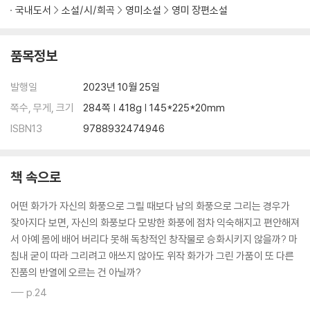
국내도서
소설/시/희곡
영미소설
영미 장편소설
품목정보
발행일
2023년 10월 25일
쪽수, 무게, 크기
284쪽 | 418g | 145*225*20mm
ISBN13
9788932474946
책 속으로
어떤 화가가 자신의 화풍으로 그릴 때보다 남의 화풍으로 그리는 경우가
잦아지다 보면, 자신의 화풍보다 모방한 화풍에 점차 익숙해지고 편안해져
서 아예 몸에 배어 버리다 못해 독창적인 창작물로 승화시키지 않을까? 마
침내 굳이 따라 그리려고 애쓰지 않아도 위작 화가가 그린 가품이 또 다른
진품의 반열에 오르는 건 아닐까?
--- p.24