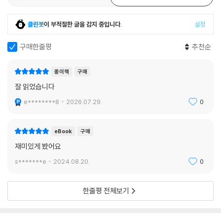
심리소설 작가의 반열에 올랐다. 2008년에는 『타임스』 선정 역대 최고의
범죄소설 작가 50인 중 1위를 차지하기도 했다.
클린봇
이 부적절한 글을 감지 중입니다.
설정
하이스미스의 대표작이자 범죄소설의 고전으로 평가받는 리플리 시리즈
구매한줄평
추천순
를 하이스미스 탄생 100주년(2021년)을 기념하며 새로운 번역과 디자인
으로 선보인다. 김미정 역자가 옮긴 새 번역은 하이스미스 특유의 섬세한
종이책
구매
심리 묘사를 살리는 데 중점을 두었으며, 당시 시대적 배경에 대한 지식이
잘 읽었습니다
필요한 경우에는 상세한 각주를 달아 독자의 이해를 도왔다. 또한 김용언
『미스테리아』 편집장의 심도 깊은 해설을 함께 실었고, 그래픽 디자인 스
e********8
2026.07.29.
0
튜디오 워크룸의 감각적인 디자인으로 특색을 살린 박스 세트는 500세트
만 한정 제작하여 소장 가치를 높였다.
eBook
구매
거짓말을 진실로 믿는 사람들, ‘리플리 증후군’
재미있게 봤어요
s*******e
2024.08.20.
0
현실 세계를 부정하고 허구의 세계만을 진실로 믿으며 상습적으로 거짓된
말과 행동을 일삼는 반사회적 인격 장애를 ‘리플리 증후군’이라고 한다. ‘리
한줄평 전체보기
플리 병’ 또는 ‘리플리 효과’라고도 불리는 이 증상은 공식적인 질환이 아님
에도 실제로 소설 속 리플리와 유사한 행동을 하는 사례가 늘어나면서 20
세기 후반 정신 병리학의 연구 대상으로 떠올랐다. 리플리 증후군은 개인