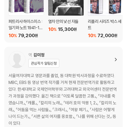
퍼트리샤 하이스미스 :
열차 안의 낯선 자들
리플리 시리즈 박스 세
일기와 노트 1941-199
트
10
15,300
%
원
5
10
79,200
10
72,000
%
%
원
원
역
김미정
관심작가 알림신청
서울여자대학교 영문과를 졸업, 동 대학원 박사과정을 수료하였다.
MBC, EBS 등 영상 번역 작가를 거쳐 현재 전문번역가로 활동하고
있다. 한세대학교 국제언어학부와 고려대학교 외국어센터 전문번역
가 과정을 강의했다. 옮긴 책으로 『이토록 달콤한 고통』, 『아내를 죽
였습니까』,『캐롤』, 『칼리의 노래』, 『테러 호의 악몽 1, 2』, 『칼리의 노
래』, 『어둠을 먹는 사람들』, 『크래시』, 『여왕 페기』, 『사람은 어떻게
나이 드는가』, 『서른 살의 여자를 옹호함』, 『나를 위해 산다는 것』 등
이 있다.