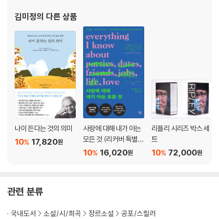
김미정
의 다른 상품
나이 든다는 것의 의미
사랑에 대해 내가 아는
리플리 시리즈 박스 세
모든 것 (리커버 특별
트
10
17,820
%
원
판)
10
16,020
10
72,000
%
%
원
원
관련 분류
국내도서
소설/시/희곡
장르소설
공포/스릴러