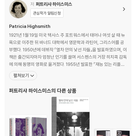
저
퍼트리샤 하이스미스
관심작가 알림신청
Patricia Highsmith
1921년 1월 19일 미국 텍사스 주 포트워스에서 태어나 여섯 살 때 뉴
욕으로 이주한 뒤 바너드 대학에서 영문학과 라틴어, 그리스어를 공
부했다. 1950년에 데뷔작 『열차 안의 낯선 자들』을 발표하였으며, 이
책은 출간되자마자 엄청난 인기를 끌며 서스펜스의 거장 히치콕 감독
에 의해 동명의 영화로 옮겨졌다. 1955년 발표한 『재능 있는 리플리』
는 하이스미스의 이름을 가장 널리 알린 작품으로, 현대 문학사에서
펼쳐보기
가장 카리스마 넘치는 사이코패스 ‘톰 리플리’를 탄생시켰다. ‘리플리
5부작’은 하이스미스를 20세기 최고의 범죄소설 작가로 널리 알렸으
퍼트리샤 하이스미스
의 다른 상품
며, [태양은 가득히], [리