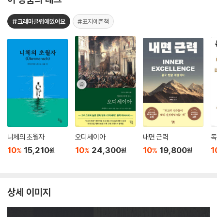
#크레마클럽에있어요
#표지예쁜책
니체의 초월자
오디세이아
내면 근력
독
10
15,210
10
24,300
10
19,800
1
%
%
%
원
원
원
상세 이미지