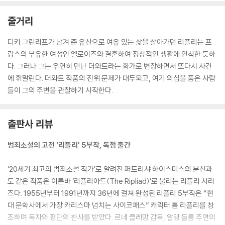
줄거리
디키 그린리프가 남겨 준 유산으로 여유 있는 삶을 살아가던 리플리는 프
랑스의 부유한 여성인 엘로이즈와 결혼하여 정상적인 생활에 안착한 듯하
다. 그러나 그는 우연히 만난 더와트라는 화가로 변장하면서 또다시 사건
에 휘말린다. 더와트 작품의 진위 문제가 대두되고, 여기 의심을 품은 사람
들이 그의 주변을 관찰하기 시작한다.
출판사 리뷰
범죄소설의 고전 ‘리플리’ 5부작, 독점 출간
‘20세기 최고의 범죄소설 작가’로 알려진 퍼트리샤 하이스미스의 분신과
도 같은 작품은 이른바 ‘리플리아드(The Ripliad)’로 불리는 리플리 시리
즈다. 1955년부터 1991년까지 36년에 걸쳐 완성된 리플리 5부작은 “현
대 문학사에서 가장 카리스마 넘치는 사이코패스” 캐릭터 톰 리플리를 창
조하며 독자와 평단의 찬사를 받았다. 르네 클레망 감독, 알랭 들롱 주연의