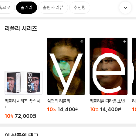
 속으로
줄거리
출판사 리뷰
추천평
리플리 시리즈
리플리 시리즈 박스 세
심연의 리플리
리플리를 따라온 소년
리
트
10
14,400
10
14,400
1
%
%
원
원
10
72,000
%
원
이 상품의 태그