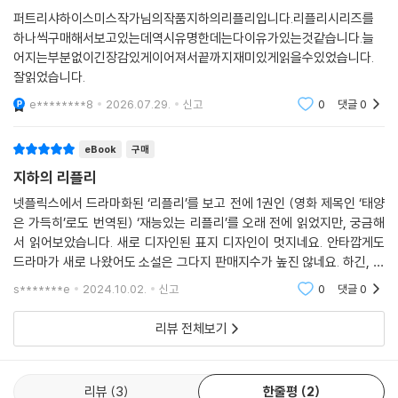
시리즈 속에서 톰 리플리는 ‘자기방어’가 최우선이며, 그래서 살아남는다.
퍼트리샤하이스미스작가님의작품지하의리플리입니다.리플리시리즈를
리플리가 다양한 방식으로 저질렀던 살인들은 노력의 가치를 알지 못하는
하나씩구매해서보고있는데역시유명한데는다이유가있는것같습니다.늘
어리석고 불친절한 사람들, 세계를 향한 자신의 심미안을 이해하지 못하는
어지는부분없이긴장감있게이어져서끝까지재미있게읽을수있었습니다.
고지식한 이들에 대한 복수였다. 무엇보다 외부로부터 끝없이 가해지는 공
잘읽었습니다.
격 속에서 리플리가 진심으로 지키고 싶어 하는 건 가족의 인정, 타인의 평
e********8
2026.07.29.
신고
0
댓글
0
가, 개인의 양심 같은 거대한 기준이 아니다. 그는 아내 엘로이즈와 가구,
옷, 하프시코드, 정원, 그림 같은 소유물을 지키고자 한다. 특히 그 모든 소
유물을 집약하는 ‘집’이라는 공간이 중요하다. 디키를 죽인 다음 리플리가
eBook
구매
가장 먼저 한 일은 로마에 아파트를 구입한 것이다. 그는 그 아파트를 자신
지하의 리플리
의 취향을 과시하는 방식으로 치장한다.
넷플릭스에서 드라마화된 ‘리플리’를 보고 전에 1권인 (영화 제목인 ‘태양
은 가득히’로도 번역된) ‘재능있는 리플리’를 오래 전에 읽었지만, 궁금해
퍼트리샤 하이스미스는 『재능 있는 리플리』를 집필하던 1955년에 남긴
서 읽어보았습니다. 새로 디자인된 표지 디자인이 멋지네요. 안타깝게도
메모에서 “리플리가 글을 쓰는 것 같았다.”라고 적으며 자신이 “약간 사이
드라마가 새로 나왔어도 소설은 그다지 판매지수가 높진 않네요. 하긴, 아
코패스적인 면이 있다.”라고 고백했다. 하이스미스의 전기 작가인 조안 쉔
무리 sns에서 소설이 재미있다고 화제되거나 해도 실제로 판매지수가 높
s*******e
2024.10.02.
신고
0
댓글
0
카는 그의 소설이 “독자를 도덕적 상대성, 전이 가능한 죄책감, 불안정한
진 않아서 의
정체성의 소용돌이 속으로 빨아들인다.”라고 말했는데, 이는 리플리 캐릭
리뷰 전체보기
터, 나아가 하이스미스 본인에 대한 설명으로도 읽힌다. 20세기 문학사상
독창적이고도 기이한 캐릭터를 창조한 하이스미스는 사후 약 30년이 지
난 지금 유럽에서 도스토옙스키, 콘래드, 카프카, 지드, 카뮈 같은 위대한
리뷰
3
한줄평
2