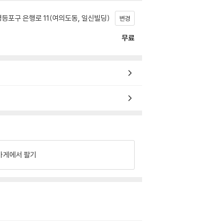
등포구 은행로 11(여의도동, 일신빌딩)
변경
무료
가게에서 팔기