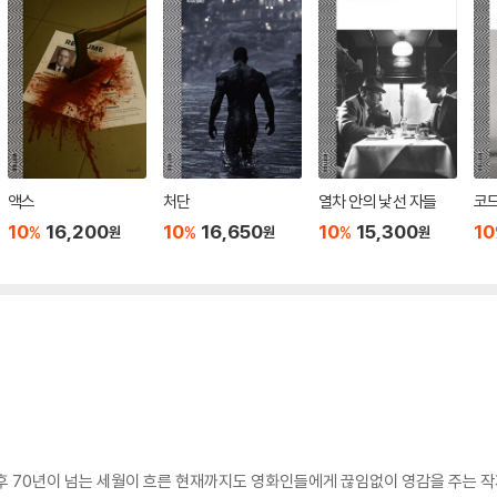
액스
처단
열차 안의 낯선 자들
코드
10
16,200
10
16,650
10
15,300
10
%
%
%
원
원
원
후 70년이 넘는 세월이 흐른 현재까지도 영화인들에게 끊임없이 영감을 주는 작