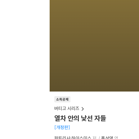
소득공제
버티고 시리즈
열차 안의 낯선 자들
개정판
퍼트리샤 하이스미스
저
홍성영
역