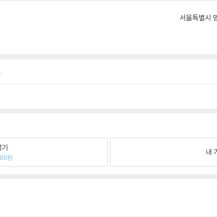
서울특별시 영
.
팔기
내 
100원