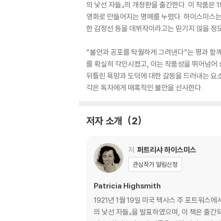
의 낯선 자들』의 개정판을 출간한다. 이 작품은
영화로 만들어지는 명예를 누렸다. 하이스미스는 
한 감정선 등을 데뷔작이라고는 믿기지 않을 정
“불안과 공포를 탁월하게 그려낸다”는 평과 함께
를 확실히 각인시켰고, 이는 작품성을 뛰어넘어 
뒤틀린 욕망과 도덕에 대한 갈등을 드러내는 요소
각은 독자에게 매혹적인 불안을 선사한다.
저자 소개
2
저
퍼트리샤 하이스미스
관심작가 알림신청
Patricia Highsmith
1921년 1월 19일 미국 텍사스 주 포트워스
의 낯선 자들』을 발표하였으며, 이 책은 출간되자마자 엄