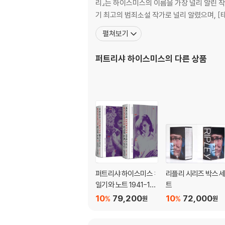
리』는 하이스미스의 이름을 가장 널리 알린 작
기 최고의 범죄소설 작가로 널리 알렸으며, [태
펼쳐보기
퍼트리샤 하이스미스
의 다른 상품
퍼트리샤 하이스미스 :
리플리 시리즈 박스 
일기와 노트 1941-199
트
5
10
79,200
10
72,000
%
%
원
원