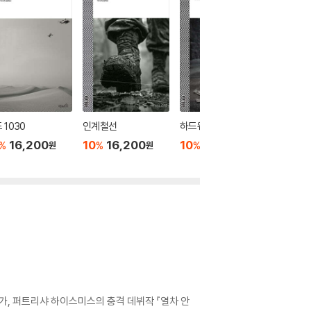
 1030
인계철선
하드웨이
이브의 
16,200
10
16,200
10
15,300
10
1
%
%
%
%
원
원
원
가, 퍼트리샤 하이스미스의 충격 데뷔작 『열차 안