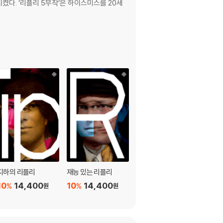
켰다. ‘리플리 5부작’은 하이스미스를 20세
지하의 리플리
재능 있는 리플리
레이디스
10
14,400
10
14,400
10
14,400
%
%
%
원
원
원