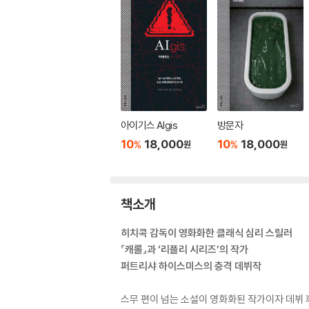
아이기스 AIgis
방문자
10
18,000
10
18,000
%
%
원
원
책소개
히치콕 감독이 영화화한 클래식 심리 스릴러
『캐롤』과 ‘리플리 시리즈’의 작가
퍼트리샤 하이스미스의 충격 데뷔작
스무 편이 넘는 소설이 영화화된 작가이자 데뷔 