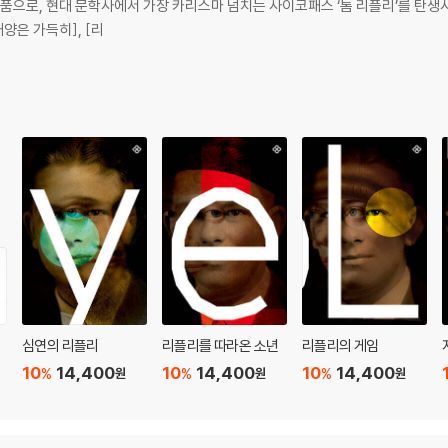
품으로, 현대 문학사에서 가장 카리스마 넘치는 사이코패스 ‘톰 리플리’를 탄생시
양은 가득히], [리
세
심연의 리플리
리플리를 따라온 소년
리플리의 게임
10
14,400
10
14,400
10
14,400
%
%
%
원
원
원