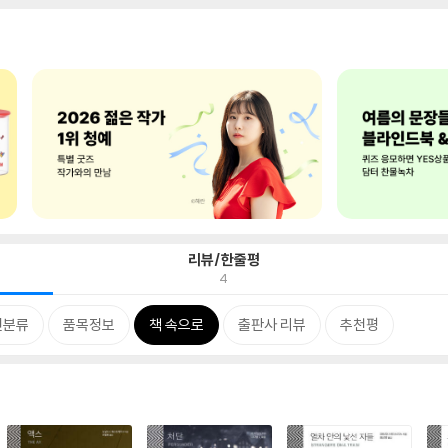
리뷰/한줄평
4
련분류
품목정보
책 속으로
출판사 리뷰
추천평