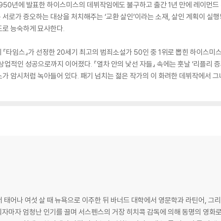
 1950년에 발표한 하이스미스의 데뷔작임에도 불구하고 출간 1년 만에 레이먼
서로가 증오하는 대상을 처치해주는 ‘교환 살인’이라는 소재, 살인 계획이 실행
도로 능숙하게 묘사한다.
 『타임스』가 선정한 20세기 최고의 범죄소설가 50인 중 1위로 뽑힌 하이스
상업적인 성공으로까지 이어졌다. 『열차 안의 낯선 자들』 속에는 훗날 ‘리플리 
가 암시처럼 녹아들어 있다. 패기 넘치는 젊은 작가의 이 화려한 데뷔작에서 그
에서 태어나 여섯 살 때 뉴욕으로 이주한 뒤 바너드 대학에서 영문학과 라틴어, 그리
청난 인기를 끌며 서스펜스의 거장 히치콕 감독에 의해 동명의 영화로 옮겨졌다. 1955년 발표한 『