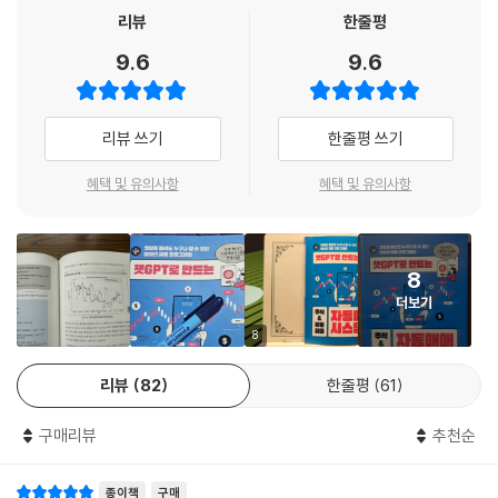
- 챗GPT 소개 및 금융 프로그래밍에서의 활용 방안
- 김동석 (카이스트 경영대학 금융전문대학원 명예교수)
리뷰
한줄평
- 파이썬 설치 방법과 최소한의 코딩 지식
9.6
9.6
- 금융 데이터를 보고 이해하는 데 필요한 금융 지식
투자에 데이터를 활용하고 프로그래밍을 통하여 퀀트적 요소를 적용하는
- 주식 및 암호화폐 데이터 수집 방법과 가격 예측 모델 만들기
방식은 이미 널리 활용될 뿐 아니라 지속적으로 발전하고 있습니다. 시장
- 주식 및 암호화폐 종목 추천 시스템 만들기
에 신속히 대응하는 방법 중 하나로서, 앞으로는 챗GPT를 코딩에 얼마나
리뷰 쓰기
한줄평 쓰기
- API를 활용한 주식 및 암호화폐 자동매매 시스템 만들기
잘 활용할 수 있는지 묻게 될 것입니다. 현업에서 자신만의 프로그래밍을
통하여 지속적으로 트레이딩을 하고 있는 저자의 경험에 기반한 이 책은
혜택 및 유의사항
혜택 및 유의사항
시스템 트레이딩, 퀀트 트레이딩, 데이터 트레이딩을 준비하는 금융투자
업 취업 희망자들에게 좋은 가이드가 될 것입니다.
- 천신영 (신영증권 Operation 본부장)
8
더보기
8
리뷰
82
한줄평
61
구매리뷰
추천순
종이책
구매