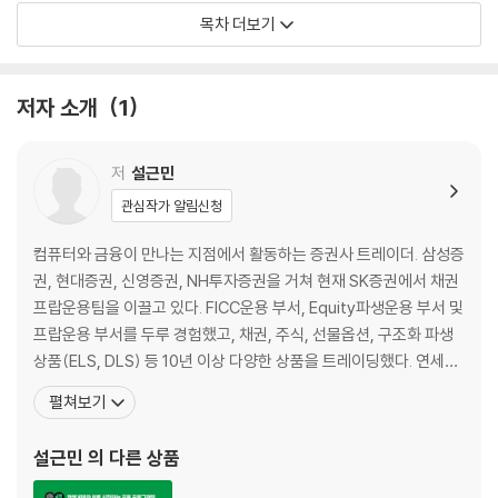
CHAPTER 02 AI 기술을 만나기 위한 준비
목차 더보기
2.1 챗GPT 가입 및 시작 11
2.2 파이썬 셋업 14
저자 소개
1
__파이썬 설치 15__PyCharm 설치 19
__파이썬 패키지 설치 28
2.3 파이썬 프로그래밍 기초 33
저
설근민
__파이썬 기초 문법 34
관심작가 알림신청
__UI 만들어보기 40
__파이썬 코드 만들기 44
컴퓨터와 금융이 만나는 지점에서 활동하는 증권사 트레이더. 삼성증
__EXE 실행 파일 만들기 48
권, 현대증권, 신영증권, NH투자증권을 거쳐 현재 SK증권에서 채권
트레이더와 코딩: 트레이딩에 코딩을 어떻게 사용하나요? 53
프랍운용팀을 이끌고 있다. FICC운용 부서, Equity파생운용 부서 및
프랍운용 부서를 두루 경험했고, 채권, 주식, 선물옵션, 구조화 파생
CHAPTER 03 챗GPT를 활용한 금융 데이터 수집
상품(ELS, DLS) 등 10년 이상 다양한 상품을 트레이딩했다. 연세대
학교에서 컴퓨터산업공학을 전공하고 KAIST 금융전문대학원에서
펼쳐보기
3.1 챗GPT 질문법 58
금융공학을 전공했으며, 전문적 금융 지식과 다양한 통계적 분석 기
3.2 주식 데이터 수집 60
법뿐만 아니라 C++, 자바, 파이썬, SQL 등 프로그래밍 언어에 능통
설근민
의 다른 상품
__주식 데이터 수집 목표 및 질문 구성 61
하다. 감에 의존한 거래가 아닌 데이
__챗GPT 답변의 오류 수정하기 66