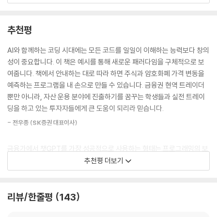
자 방식의 핵심은 바로 데이터의 수집과 분석입니다.
6.5 암호화폐 자동매매 시스템 개발하기 199
주식과 암호화폐 자동매매 시스템을 직접 만드는 과정을 보여준다. 여기서
--- p.60
__시스템 구현 목표 정하기 199
중요한 것은 프로그래밍 언어를 아느냐가 아니라, 어떤 데이터를 수집하
추천평
__자동매매 시스템 UI 만들기 200
고, 어떤 기준으로 종목을 선택할지 결정하는 것이다. 저자는 10년 이상 다
예측 모델을 실현하기 위해서는 데이터 분석 기술에 대한 이해와 고수준의
__UI 연결 변수를 포함한 챗GPT 질문 만들기 207
양한 금융 상품을 트레이딩했던 지식과 노하우로 이동평균선, 볼린저 밴드
AI와 함께하는 코딩 시대에는 모든 코드를 일일이 이해하는 능력보다 창의
기술력이 필요합니다. 하지만 최근 챗GPT와 같은 인공지능 기술의 발전
__챗GPT 질문을 통한 결과 코드 208
등 퀀트 투자 초보자도 이해하기 쉽게 간략화해서 설명한다.
성이 중요합니다. 이 책은 예시를 통해 새로운 패러다임을 구체적으로 보
덕분에 전문적인 지식이 없더라도 AI를 활용한 데이터 분석 관련 기술을
__챗GPT로 받은 코드 실행해보기 211
여줍니다. 책에서 안내하는 대로 따라 하면 주식과 암호화폐 가격 변동을
쉽게 얻을 수 있는 환경이 도래했습니다. 이러한 기술은 대규모의 금융 데
__자동매매 시스템 EXE 파일 만들기 214
목표를 세웠다면 그것을 코드로 작성하는 것은 모두 챗GPT가 진행한다.
예측하는 프로그램을 내 손으로 만들 수 있습니다. 금융권 현역 트레이더
이터에서 패턴을 찾아내고 예측하는 능력을 가지고 있으며, 이를 잘 활용
저자는 코드를 단 한 줄도 직접 짜지 않고 챗GPT만을 이용해 작성하며, 코
뿐만 아니라, 자산 운용 분야에 진출하기를 꿈꾸는 학생들과 실전 트레이
하면 투자 전략을 최적화하거나 금융 거래의 효율성을 개선하는 등 다양한
CHAPTER 07 맺음말
드 오류 역시 챗GPT에 수정하도록 요청한다. 프로그래밍을 처음 접하는
딩을 하고 있는 투자자들에게 큰 도움이 되리라 믿습니다.
효과를 얻을 수 있습니다.
사람도 따라 할 수 있도록 파이썬 설치부터, 챗GPT로 코드 작성하기, 자
--- p.81
- 전우종 (SK증권 대표이사)
7.1 이 책을 통해서 얻은 것 221
동매매 프로그램(EXE) 생성 및 UI 만들기, 파이썬 코드 디버깅 방법까지
7.2 금융과 챗GPT 222
상세히 설명한다. 이 책을 읽고 나면 누구나 가격 예측 그래프나 종목 추천
금융 분야에서 방대한 정보를 사람이 일일이 찾기는 어려울뿐더러 빠른 속
7.3 챗GPT와 인간 222
금융가에서 챗GPT를 가장 성공적으로 사용하는 형태는 프로그래밍의 보
시스템을 만들고, 증권사나 거래소 API를 이용해 자동매매 시스템을 만들
도로 원하는 정보를 얻기도 쉽지 않습니다. 이런 환경에서 챗GPT를 활용
조 수단으로 활용하는 것이라 할 수 있습니다. 이 책은 ‘챗GPT를 활용하여
추천평 더보기
수 있다. 챗GPT를 전속 개발자로 고용하여 나만의 주식 & 암호화폐 자동
한 금융 프로그래밍은 원하는 데이터를 정확하고 빠르게 수집하여 분석하
찾아보기 225
어떻게 원하는 결과를 얻는가?’ 하는 명제를 바탕으로 기본부터 중요 부분
매매 시스템을 만들어보자.
는 역량을 획기적으로 발전시킬 수 있도록 도움을 주는 촉매제 역할을 톡
에 이르기까지 따라만 하면 마스터할 수 있는 길을 보여주고 있습니다. 실
톡히 해낼 것입니다.
무 활용 지식을 깊이 녹여낸 이 책은 금융 실무자나 투자에 관심이 있는 모
리뷰/한줄평
143
주요 내용
--- p.222
두에게 필수적인 참고서 및 동반자가 되어줄 것입니다.