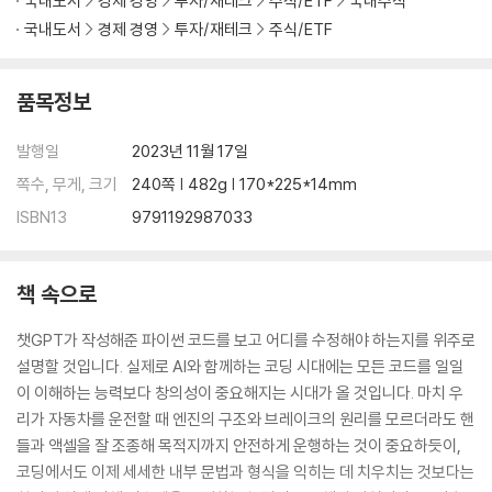
국내도서
경제 경영
투자/재테크
주식/ETF
국내주식
4.4 암호화폐 예측 모델 만들기 104
__암호화폐 예측 모델 정하기 104
국내도서
경제 경영
투자/재테크
주식/ETF
__암호화폐 예측 모델에 대한 질문 구성 104
__챗GPT의 암호화폐 가격 예측 데이터 확인 108
품목정보
트레이더와 코딩: 프로그래밍 능력이 커리어에 얼마나 도움을 주는가? 11
0
발행일
2023년 11월 17일
쪽수, 무게, 크기
240쪽 | 482g | 170*225*14mm
CHAPTER 05 실전 시스템 만들기
ISBN13
9791192987033
5.1 주식 종목 추천 시스템 만들기 113
__시스템 구현 목표 정하기 115
책 속으로
__주식 종목 추천 시스템 UI 만들기 116
__UI 연결 변수를 포함한 챗GPT 질문 만들기 124
챗GPT가 작성해준 파이썬 코드를 보고 어디를 수정해야 하는지를 위주로
__챗GPT 질문을 통한 결과 코드 125
설명할 것입니다. 실제로 AI와 함께하는 코딩 시대에는 모든 코드를 일일
__챗GPT로 받은 코드 실행해보기 127
이 이해하는 능력보다 창의성이 중요해지는 시대가 올 것입니다. 마치 우
__주식 종목 추천 시스템 EXE 파일 만들기 131
리가 자동차를 운전할 때 엔진의 구조와 브레이크의 원리를 모르더라도 핸
5.2 암호화폐 종목 추천 시스템 만들기 134
들과 액셀을 잘 조종해 목적지까지 안전하게 운행하는 것이 중요하듯이,
__시스템 구현 목표 정하기 134
코딩에서도 이제 세세한 내부 문법과 형식을 익히는 데 치우치는 것보다는
__암호화폐 종목 추천 시스템 UI 만들기 136