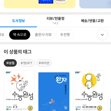
리뷰/한줄평
도서정보
배송/반품/교환
143
정보
책 속으로
출판사 리뷰
추천평
이 상품의 태그
#분철
#챗GPT
#파이썬