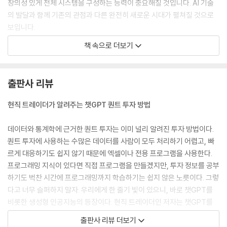
창의성 있게 전체 시스템을 구성하는 능력이 중요해질 것입니다. AI 기술
__UI 연결 변수를 포함한 챗GPT 질문 만들기 141
의 발달과 함께 기존의 관점과 다른 완전히 새로운 시대가 펼쳐질 것으로
__챗GPT 질문을 통한 결과 코드 142
보입니다.
__챗GPT로 받은 코드 실행해보기 144
--- p.15
__암호화폐 종목 추천 시스템 EXE 파일 만들기 146
책 속으로 더보기
트레이더와 코딩: 주식, 파생, 채권 중 개인이 수익을 내기 위해서는 어떤
자신이 세운 전략이 시장을 이겨나갈 수 있는가를 확인하기 위해서는 데이
것에 투자해야 하나요? 150
터를 통한 검증 과정이 필요합니다. 이 검증 과정을 수행하기 위해서는 코
출판사 리뷰
딩을 통해 빠른 시간에 정확한 결과물을 내는 것이 필요합니다. 하나하나
CHAPTER 06 자동매매 시스템 만들기
손으로 모든 데이터를 확인하기에는 바쁘게 돌아가는 시장에 대응할 시간
현직 트레이더가 알려주는 챗GPT 퀀트 투자 방법
이 부족하기 때문에 코딩으로 만든 자신만의 시장분석 시스템이 꼭 필요하
6.1 파이썬 32비트 버전 설치하기 156
게 마련입니다. 또한 코딩을 할 수 있다면 자신의 전략을 트레이딩 시스템
6.2 증권사 API 사용 방법 162
데이터와 통계학에 근거한 퀀트 투자는 이미 널리 알려진 투자 방법이다.
으로 구현하여 1초라도 더 빠르게 더 좋은 가격으로 거래를 할 수 있습니
6.3 주식 자동매매 시스템 개발하기 175
퀀트 투자에 사용하는 수많은 데이터를 사람이 모두 처리하기 어렵고, 빠
다.
__시스템 구현 목표 정하기 175
르게 대응하기도 쉽지 않기 때문에 엑셀이나 전용 프로그램을 사용한다.
--- p.53
__자동매매 시스템 UI 만들기 176
프로그래밍 지식이 있다면 직접 프로그램을 만들겠지만, 투자 정보를 공부
__UI 연결 변수를 포함한 챗GPT 질문 만들기 183
하기도 벅찬 시간에 프로그래밍까지 학습하기는 쉽지 않은 노릇이다. 그렇
퀀트 투자는 금융시장에서 데이터를 기반으로 정량적인 방법을 사용해 주
__챗GPT 질문을 통한 결과 코드 184
다고 너무 슬퍼하지 말자. 우리에게 한 줄기 빛이 있으니, 바로 챗GPT를
식, 채권, 파생 상품 등 다양한 금융 상품의 가치를 평가하고 투자 전략을
__챗GPT로 받은 코드 실행해보기 187
비롯한 생성형 인공지능의 등장이다. 현직 트레이더인 저자는 챗GPT를
수립하는 과정입니다. 투자자들은 기존의 주관적인 판단을 최소화하고 객
__자동매매 시스템 EXE 파일 만들기 190
이용해 자동매매 시스템을 구축하는 방법을 이 책에 담았다. 정확한 질문
출판사 리뷰 더보기
관적인 데이터를 활용하여 주식 가치를 판단하게 됩니다. 이러한 퀀트 투
6.4 업비트 API 사용 방법 193
만 입력하면 꽤 괜찮은 프로그래밍 코드를 만들어주는 챗GPT를 이용해