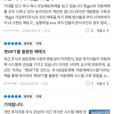
기대를 갖고 하나 하나 코딩해보며책을 읽고 있습니다.챗gpt와 자동매매
를 모두 다루고 있어 일석이조의 책인듯 합니다.파이썬 개발환경 구축과
챗gpt 가입부터주식과 코인 예측을 하기 위해 텐서플로 부터 시작하여각
각 UI 구현도 해보고 , 실행파일 exe 까지 만들어 본다코인의 경우 업비트
를 이용하고증권의 경우 키움증권 api를 이용하여 자동매매 시스템까지
l*******n
2024.03.13.
신고
2
댓글
0
구축하는데 이과정에
종이책
구매
챗GPT를 활용한 재태크
최근 주식과 암호화폐 시장의 변동성이 커지면서, 많은 투자자들이 자동매
매 시스템에 관심을 가지고 있습니다.이러한 시대적 요구에 부응하여, 설
근민 저자는 "챗GPT로 만드는 주식&암호화폐 자동매매시스템"이라는
책을 통해 파이썬과 챗GPT를 활용한 자동매매 시스템 구축 방법을 소개
합니다. 자동매매 시스템은 주식이나 암호화폐 거래를 자동으로 수행하는
h*****8
2024.04.16.
신고
1
댓글
0
시스템입니다. 이 시스템
종이책
구매
기대됩니다.
개인 투자자로 주식 25년차 이긴 하지만 시스템 매매 첫