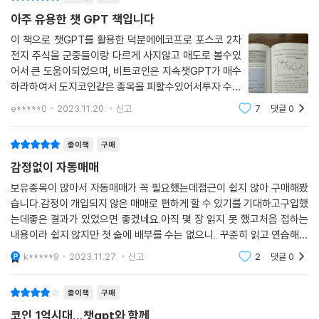
아주 유용한 챗 GPT 책입니다
이 책으로 챗GPT를 활용한 덕분에에코프로 포스코 2차
전지 주식을 군중들이랑 다르게 사지않고 매도로 볼수있
어서 큰 도움이되었으며, 비트코인은 지속챗GPT가 매수
하라하여서 도지코인같은 종목을 피할수있어서투자 수익
을 얻을 수 있었습니다.한국 아파트값도 2024년 초부터
e*****0
2023.11.20.
신고
7
댓글
0
일본이상으로 장기 대급락으로여기 챗GPT는 예측하는
데 어떻게될지 아주 궁금합니다
종이책
구매
감정없이 자동매매
보유종목이 많아서 자동매매가 꼭 필요했는데접근이 쉽지 않아 구매해봤
습니다.감정이 개입되지 않은 매매로 편하게 할 수 있기를 기대하고구입했
는데좋은 결과가 있었으면 좋겠네요.아직 몇 장 읽지 못 했고처음 접하는
내용이라 쉽지 않지만 첫 술에 배부를 수는 없으니.. 꾸준히 읽고 연습해서
이번 기회에 제 것으로 만들 수 있으면 좋을 것 같습니다.기존에도 파이썬
k*****9
2023.11.27.
신고
2
댓글
0
을 이용해 매매
종이책
구매
코인 1억시대...챗gpt와 함께