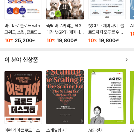
바로바로 클로드 with
뚝딱 바로 써먹는 AI 3
챗GPT · 제미나이 · 클
A
코워크, 스킬, 클로드
대장 챗GPT · 제미나
로드까지 모두를 위한
1
코드, 디자인
이 · 클로드
AI
10
25,200
10
19,800
10
19,800
%
%
%
원
원
원
이 분야 신상품
이런 거야 클로드 데스
스케일링 시대
AI와 전기
A