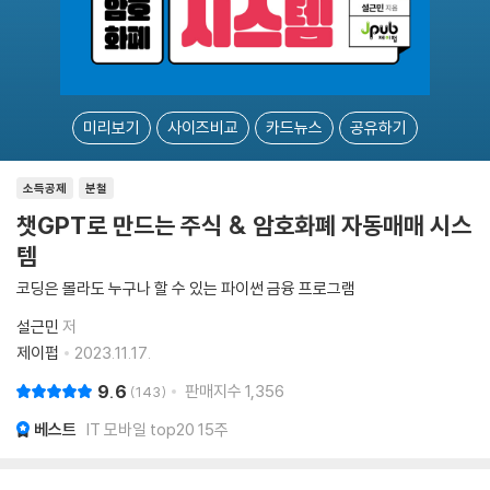
미리보기
사이즈비교
카드뉴스
공유하기
소득공제
분철
챗GPT로 만드는 주식 & 암호화폐 자동매매 시스
템
코딩은 몰라도 누구나 할 수 있는 파이썬 금융 프로그램
설근민
저
제이펍
2023.11.17.
9.6
판매지수
1,356
143
베스트
IT 모바일 top20 15주