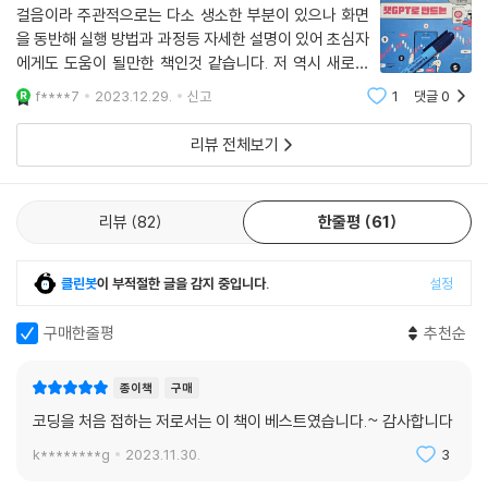
걸음이라 주관적으로는 다소 생소한 부분이 있으나 화면
을 동반해 실행 방법과 과정등 자세한 설명이 있어 초심자
에게도 도움이 될만한 책인것 같습니다. 저 역시 새로운
미지에 영역을 열어가는 것 같아 기대가 됩니다.안녕! 쳇
f****7
2023.12.29.
신고
1
댓글
0
GPT 자동매매 시스템을 만들어줘!코딩을 몰라도 누구나
할수 있는 파이썬 금융 프로그래밍
리뷰 전체보기
리뷰
82
한줄평
61
클린봇
이 부적절한 글을 감지 중입니다.
설정
구매한줄평
추천순
종이책
구매
코딩을 처음 접하는 저로서는 이 책이 베스트였습니다.~ 감사합니다
k********g
2023.11.30.
3