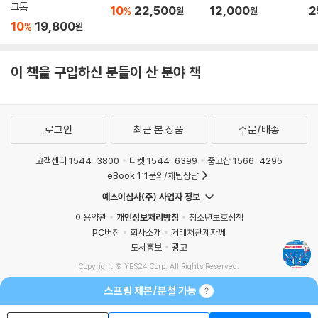
크톱
10
22,500
12,000
2
%
원
원
10
19,800
%
원
이 책을 구입하신 분들이 산 분야 책
로그인
최근 본 상품
주문/배송
고객센터 1544-3800
티켓 1544-6399
중고샵 1566-4295
eBook 1:1문의/채팅상담
예스이십사(주) 사업자 정보
이용약관
개인정보처리방침
청소년보호정책
PC버전
회사소개
거래처관계자께
도서홍보
광고
Copyright © YES24 Corp. All Rights Reserved.
MATOM10
스프링 제본/분철 가능