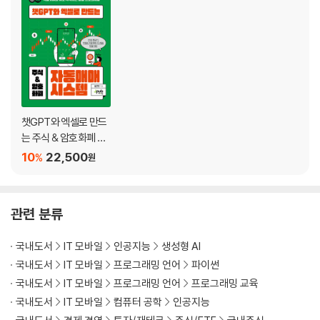
__최종 수정된 답변으로 데이터 확인하기 71
3.3 암호화폐 데이터 수집 72
__암호화폐 데이터 수집 목표 및 질문 구성 73
__챗GPT 답변으로부터 최종 데이터 확인 76
트레이더와 코딩: 트레이더에게 어느 정도의 코딩 능력이 필요한가요? 77
CHAPTER 04 챗GPT를 활용한 금융 데이터 분석
챗GPT와 엑셀로 만드
는 주식 & 암호화폐 자
4.1 텐서플로란? 82
동매매 시스템
10
22,500
%
원
4.2 기초 데이터 분석 83
__상관계수 83
__변동성 84
관련 분류
__챗GPT로 상관계수 분석 87
__챗GPT로 변동성 분석 92
국내도서
IT 모바일
인공지능
생성형 AI
4.3 주식 예측 모델 만들기 98
국내도서
IT 모바일
프로그래밍 언어
파이썬
__주식 예측 모델 정하기 98
국내도서
IT 모바일
프로그래밍 언어
프로그래밍 교육
__주식 예측 모델에 대한 질문 구성 100
국내도서
IT 모바일
컴퓨터 공학
인공지능
__챗GPT의 주식 가격 예측 데이터 확인 103