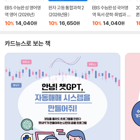
EBS 수능완성 영어영
완자 고등 통합과학 2
EBS 수능완성 국어영
2
역 영어 (2026년)
(2026년용)
역 독서·문학·화법과 작
론
문 (2026년)
(
10
14,040
10
16,650
10
14,040
1
%
%
%
원
원
원
카드뉴스로 보는 책