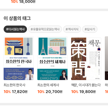
10
18,000
%
원
이 상품의 태그
#다시읽는역사
#유물유적으로읽는역사
#역사지식
#답사기
최소한의 한국사
최소한의 세계사
책문, 이 시대가 묻는다
하
10
17,820
10
20,700
10
19,800
1
%
%
%
원
원
원