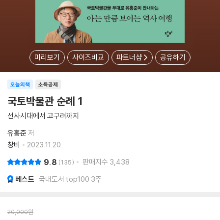
미리보기
사이즈비교
파트너샵
공유하기
오늘의책
소득공제
국토박물관 순례 1
선사시대에서 고구려까지
유홍준
저
창비
2023.11.20.
9.8
판매지수
3,438
135
베스트
국내도서 top100 3주
20,000
원