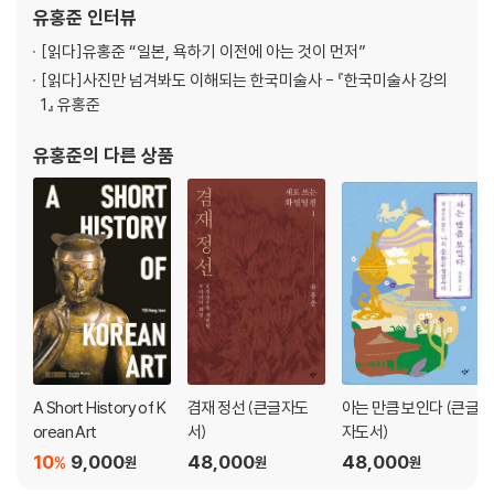
앙연구원 이사장을 역임했으며, 명지대 미술사학과 교수 정년퇴임
유홍준
인터뷰
후 석좌교수로 있다. 평론집으로 『80년대 미술의 현장
[읽다]
유홍준 “일본, 욕하기 이전에 아는 것이 먼저”
[읽다]
사진만 넘겨봐도 이해되는 한국미술사 - 『한국미술사 강의
1』 유홍준
유홍준
의 다른 상품
A Short History of K
겸재 정선 (큰글자도
아는 만큼 보인다 (큰글
orean Art
서)
자도서)
10
9,000
48,000
48,000
%
원
원
원