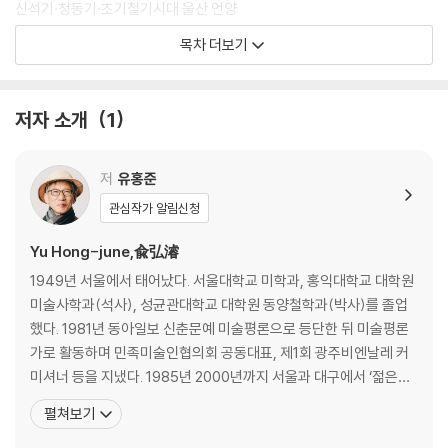
신석기·청동기·초기철기시대 울산 언양
암각화가 말해주는 선사인의 삶
목차 더보기
고구려1 만주 압록강
강은 가르지 않고, 막지 않는다
저자 소개
1
고구려2 만주 환인
오녀산성과 고주몽의 건국 신화
저
유홍준
관심작가 알림신청
고구려3 만주 집안
환도산성에서 일어나는 고구려의 기상
Yu Hong-june,兪弘濬
1949년 서울에서 태어났다. 서울대학교 미학과, 홍익대학교 대학원
미술사학과(석사), 성균관대학교 대학원 동양철학과(박사)를 졸업
했다. 1981년 동아일보 신춘문예 미술평론으로 등단한 뒤 미술평론
가로 활동하며 민족미술인협의회 공동대표, 제1회 광주비엔날레 커
미셔너 등을 지냈다. 1985년 2000년까지 서울과 대구에서 ‘젊은이
를 위한 한국미술사’ 공개강좌를 십여 차례 갖고 ‘한국문화유산답사
펼쳐보기
회’ 대표를 맡았다. 영남대 교수 및 박물관장, 문화재청장, 한국학중