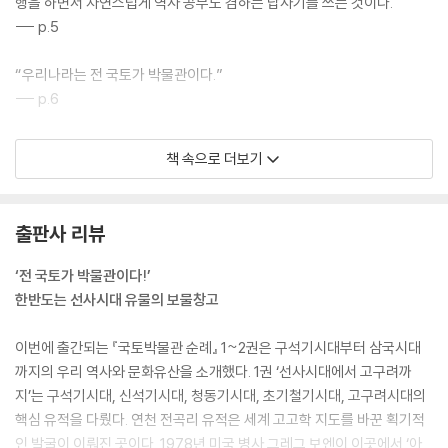
행을 하면서 자연스럽게 역사 공부도 겸하는 답사기를 쓰는 것이다.
--- p.5
“우리나라는 전 국토가 박물관이다.”
--- p.6
전곡선사박물관에 와서 원시인의 화석으로 복원된 인류 진화의 모습을 일
책 속으로 더보기
별하노라면 누구든 오늘날 우리가 있기까지의 긴 여정에 대한 무언가의 상
념이 떠오르게 마련인데, 오늘날 현대인의 삶이 고달파서인지 자연 속의
한 분자로 파묻혀 살던 유인원 시절로 돌아가고픈 마음도 생겨난다.
출판사 리뷰
--- p.42~43
‘전 국토가 박물관이다!’
순간, 국경선에 대한 나의 상상은 여지없이 무너져내렸다. 우리는 무의식
한반도는 선사시대 유물의 보물창고
중에 국경선이라면 철책선이 둘러 있고 총 든 병사들이 밤낮으로 경계하는
곳으로 생각하고 있다. 동해는 국경선도 아닌데 철조망이 있지 않은가. 그
이번에 출간되는 『국토박물관 순례』 1~2권은 구석기시대부터 삼국시대
러나 단동에는 그런 국경의 장치나 국방의 긴장이 어디에도 없었다.
까지의 우리 역사와 문화유산을 소개했다. 1권 ‘선사시대에서 고구려까
--- p.205~206
지’는 구석기시대, 신석기시대, 청동기시대, 초기철기시대, 고구려시대의
핵심 유적을 다뤘다. 연천 전곡리 유적은 세계 고고학 지도를 바꾼 획기적
호텔로 돌아온 그날 밤, 신경림 시인은 오늘은 바둑 두지 말고 압록강을 시
인 발굴이 이뤄진 곳이다. 1978년 미국 병사 그레그 보엔이 이곳에서 ‘아