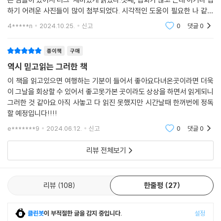
화유산답사기』 30년이 그런 답사가 아니었던 것은 아니지만, 더 체계적이
하기 어려운 사진들이 많이 첨부되었다. 시각적인 도움이 필요한 나 같은
고 접근하기 좋은 방식을 고민한 결과가 이 『국토박물관 순례』로 결실을
독자에게는 반드시 필요한 부분이었으며 특히 고구려에서는 웅장한 대왕
4*****n
2024.10.25.
신고
0
댓글
0
비 사진만으로도
맺었다. 30년 전 저자 유홍준이 ‘우리나라는 전 국토가 박물관이다’라고 선
언했을 때, 많은 독자들이 이 말에 기쁘게 동의하면서도, 반쯤은 민족적인
종이책
구매
자부심에서 나온 표현으로 생각하곤 했다고 한다. 그러나 보탬이나 왜곡
역시 믿고읽는 그러한 책
없이 우리 국토가 진정 박물관이라고 믿는 저자의 신념을 입증하기 위해서
30년의 세월이 필요했다고 저자는 말한다. 이제는 모든 국민에게 국토 박
이 책을 읽고있으면 여행하는 기분이 들어서 좋아요다녀온곳이라면 더욱
이 그날을 회상할 수 있어서 좋고못가본 곳이라도 상상을 하면서 읽게되니
물관의 가치를 확실하게 알리기 위해 유홍준 교수는 『국토박물관 순례』 대
그러한 것 같아요.아직 사놓고 다 읽진 못했지만 시간날때 한꺼번에 정독
장정을 시작한다. 우리 역사의 가치를 알아가는 여정은 곧 우리 삶의 가치
할 예정입니다!!!!
를 느껴가는 과정이기 때문이다.
e*******9
2024.06.12.
신고
0
댓글
0
리뷰 전체보기
리뷰
108
한줄평
27
클린봇
이 부적절한 글을 감지 중입니다.
설정