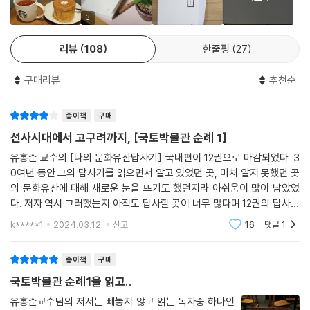
림과 글씨도 유홍준의 안내를 따라 살펴보면 옛사람들의 눈빛과 손짓이 살
아오는 것을 느낄 수 있다. 우리 선사시대의 각양각색이 여기에 응축되어
3
있음을 깨닫게 된다.
리뷰
108
한줄평
27
고구려의 ‘흥(興)’과 ‘성(盛)’을 찾아서
구매리뷰
추천순
만주 벌판 속 우리가 몰랐던 문화유산들
종이책
구매
이어서 고구려 역사의 중심이었던 만주를 탐방한다. 먼저 우리 고대사의
무대였던 만주의 지도를 익히는 것을 시작으로 고구려 기행 대장정을 시작
선사시대에서 고구려까지, [국토박물관 순례 1]
한다. 첫 번째 코스는 중국 동북삼성의 중심 심양에서 봉황산성과 단동, 호
유홍준 교수의 [나의 문화유산답사기] 국내편이 12권으로 마감되었다. 3
산장성을 거쳐 압록강의 아름다움을 만나는 과정이다. 봉황산성과 호산장
0여년 동안 그의 답사기를 읽으면서 알고 있었던 곳, 미처 알지 못했던 곳
성은 각각 고구려 오골성과 박작성으로 추정(비정)되는 곳으로, 고구려 산
의 문화유산에 대해 새로운 눈을 뜨기도 했던지라 아쉬움이 많이 남았었
성 문화를 잘 보여주는 곳이다. 본격적인 탐방을 위해 잠시 들른 단동에서
다. 저자 역시 그러했는지 아직도 답사할 곳이 너무 많다며 12권의 답사기
는 압록강의 아름다움과 분단을 포함한 우리 역사의 숭고함과 아픔을 느껴
에서 다루지 못한 유적지를 국토박물관 순례를 통해 찾아가겠다고 한다.
k*****1
2024.03.12.
신고
16
댓글
1
선사시대부터 근현대
본다. 이어서 고구려의 첫 도읍이었던 중국 요령성 환인 지역으로 이동한
다. 이곳에 위치한 왕성이자 산성이었던 오녀산성은 고구려 유적 중에서도
종이책
구매
웅장함과 장대함이 남다르다. 그야말로 천혜의 요새를 구축해놓아 신생 왕
국토박물관 순례1을 읽고..
국 고구려의 패기와 단단함을 느낄 수 있는 공간이다. 그러나 고구려는 이
곳에 도읍한 지 얼마 안 있어 길림성 집안 지역의 국내성으로 천도했다. 그
유홍준교수님의 저서는 빼놓지 않고 읽는 독자중 하나인