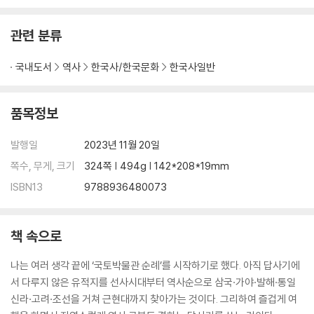
관련 분류
국내도서
역사
한국사/한국문화
한국사일반
품목정보
발행일
2023년 11월 20일
쪽수, 무게, 크기
324쪽 | 494g | 142*208*19mm
ISBN13
9788936480073
책 속으로
나는 여러 생각 끝에 ‘국토박물관 순례’를 시작하기로 했다. 아직 답사기에
서 다루지 않은 유적지를 선사시대부터 역사순으로 삼국·가야·발해·통일
신라·고려·조선을 거쳐 근현대까지 찾아가는 것이다. 그리하여 즐겁게 여