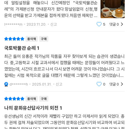
데 알림설정을 해놓으니 신간예정인 “국토박물관순
렇게 저자는 고주몽의 건국 이야기를 떠올리며 천도 경로를 따라 길림성
례”의 가제본신청 안내문자가 왔다.망설임없이 신청,행
집안으로 이동한다.
운의 선택을 받고 가제본을 접하게 됐다.처음엔 제목만 보
곤 우리나라에 산재되어 있는 박물관을 순례하시면서 집
집안은 고구려 국내성과 환도산성이 한 쌍을 이루어 400년간 고구려의
l*******m
2023.11.20.
신고
5
댓글
0
필하신줄 알았는데 첫 장을 편 순간 “우리나라는 전 국토
중심지 역할을 했던 곳이다. 그만큼 대표적인 고구려 유적들이 밀집해 있
가 박물관이다“이라고 서술하신 답사기 1권의 서문
다. 고구려 유적 탐사단은 이 집안에서 여러 날 머무르며 역사의 향기와 압
종이책
구매
록강변의 서정을 느낀다. 시내에 있는 국내성은 심하게 훼손되었고 환도산
국토박물관 순례 1
성 안쪽은 과수원이 되어 있었지만, 중국은 이 지역의 고구려 유적을 유네
최근 들어 유홍준 작가님의 작품을 자꾸 찾아보게 되는 습관이 생겼습니
스코 세계유산에 등재하기 위해 수년 전 정비를 마쳤다. 이곳에 있는 고구
다. 중,고등학교 시절 교과서에서 접했을 때에는 문장들이 어려웠다고 느
려의 대형 왕릉과 고분을 만나는 것은 대략으로도 하루가 부족할 지경이
꼈었는데, 시간이 흐르고 나서 다시 보면 어려운 것이 아니었습니다. 그 시
다. 우리 역사의 자부심을 지탱하는 고구려 전성기의 유적인 태왕릉, 장군
절에는 시험 목적으로 글을 대했기 때문에 그렇게 느꼈던 것이었습니다.
총, 벽화고분 등 ‘무덤 순례’를 마치고 광개토대왕릉비문을 소개하는 것으
지금은 가슴으로 이해하고 머릿속으로 상상하고 소화하고 있습니다. 훌륭
d*******h
2025.01.31.
신고
0
댓글
0
로 『국토박물관 순례』 1권은 마무리된다.
한 책입니다.
종이책
구매
국토박물관의 문이 열린다. 역사가 나에게 다가온다!
아는 만큼 보이는 유홍준의 역사 순례
나의 문화유산답사기의 외전 1
유선생님의 신간 서적이라 재빨리 구입만 하고 이제서야 읽게 되었다. 총
저자 유홍준은 『국토박물관 순례』를 구상한 이유로 “즐겁게 여행을 하면
두 권에 걸쳐 저술되었으며 그동안의 문화유산답시기와 비교하여 비교되
서 자연스럽게 역사 공부도 겸하는 답사기를 쓰는 것”을 들었다. 『나의 문
는 점들이 있어서 더그 재미있게 읽었다.첫째, 삽화가 많고 근래 이거나 접