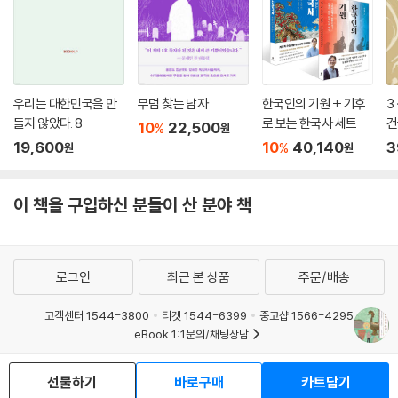
우리는 대한민국을 만
무덤 찾는 남자
한국인의 기원 + 기후
3
들지 않았다. 8
로 보는 한국사 세트
건
10
22,500
%
원
19,600
10
40,140
3
%
원
원
이 책을 구입하신 분들이 산 분야 책
로그인
최근 본 상품
주문/배송
고객센터 1544-3800
티켓 1544-6399
중고샵 1566-4295
eBook 1:1문의/채팅상담
예스이십사(주) 사업자 정보
선물하기
바로구매
카트담기
이용약관
개인정보처리방침
청소년보호정책