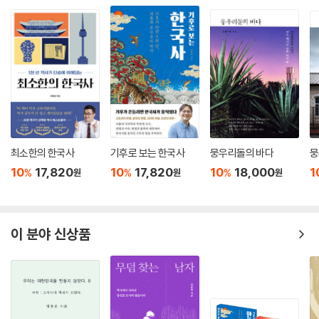
최소한의 한국사
기후로 보는 한국사
뭉우리돌의 바다
뭉
10
17,820
10
17,820
10
18,000
1
%
%
%
원
원
원
이 분야 신상품