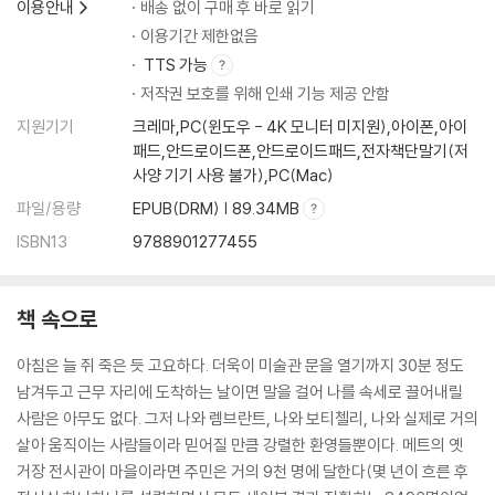
이용안내
배송 없이 구매 후 바로 읽기
이용기간 제한없음
TTS 가능
저작권 보호를 위해 인쇄 기능 제공 안함
지원기기
크레마,PC(윈도우 - 4K 모니터 미지원),아이폰,아이
패드,안드로이드폰,안드로이드패드,전자책단말기(저
사양 기기 사용 불가),PC(Mac)
파일/용량
EPUB(DRM) | 89.34MB
ISBN13
9788901277455
책 속으로
아침은 늘 쥐 죽은 듯 고요하다. 더욱이 미술관 문을 열기까지 30분 정도
남겨두고 근무 자리에 도착하는 날이면 말을 걸어 나를 속세로 끌어내릴
사람은 아무도 없다. 그저 나와 렘브란트, 나와 보티첼리, 나와 실제로 거의
살아 움직이는 사람들이라 믿어질 만큼 강렬한 환영들뿐이다. 메트의 옛
거장 전시관이 마을이라면 주민은 거의 9천 명에 달한다(몇 년이 흐른 후