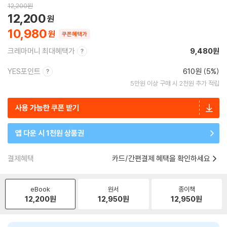
12,200
원
12,200
10,980
쿠폰혜택가
크레마머니 최대혜택가
9,480원
YES포인트
610원 (5%)
5만원 이상 구매 시 2천원 추가 적립
사용 가능한 쿠폰 받기
앱 다운 시 1천원 상품권
결제혜택
카드/간편결제 혜택을 확인하세요
eBook
원서
종이책
12,200
원
12,950
원
12,950
원