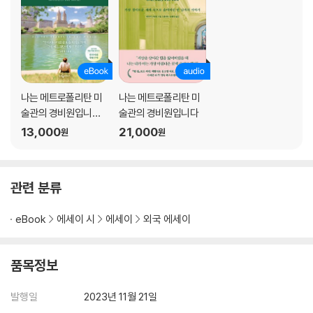
나는 메트로폴리탄 미
나는 메트로폴리탄 미
술관의 경비원입니다
술관의 경비원입니다
(25만 부 기념 전면 개
13,000
21,000
원
원
정판)
관련 분류
eBook
에세이 시
에세이
외국 에세이
품목정보
발행일
2023년 11월 21일