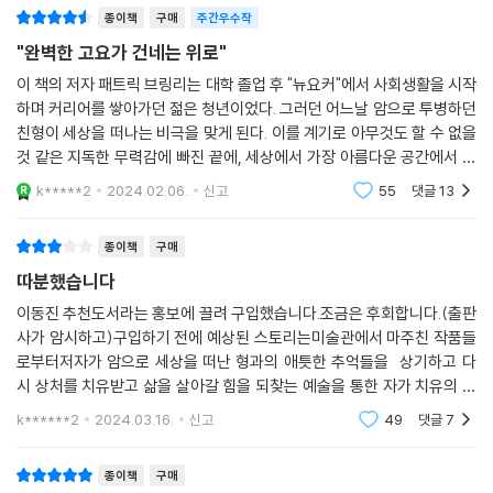
“이봐 트로이, 이 일은 어쩌다 하게 됐어?”
- 가디언
종이책
구매
주간우수작
“보험회사에서 20년 동안 일했어.” 그가 대답한다. “그런데 어느 날 상사
아름답고 거대한 미술관과 그곳을 채우는 작품들,
"완벽한 고요가 건네는 위로"
가 직업 적성 검사를 하라는 거야. 어떤 일이 각자에게 제일 잘 맞는지 보여
그리고 그 공간을 이끌어가는 사람들에 대한
“세계적인 박물관의 경이로움에 대한 깊은 오마주이자 슬픔까지도 포용하
주는 검사라나 뭐라나. 왜 그런 걸 하랬는지 이유는 묻지 마. 검사 결과를
이 책의 저자 패트릭 브링리는 대학 졸업 후 "뉴요커"에서 사회생활을 시작
위트 있고 공감 가는 연대기
는 일에 대한 빛나는 이야기.”
보면서 생각했지. 내가 유일하게 되고 싶었던 건 개인적으로 예술을 후원
하며 커리어를 쌓아가던 젊은 청년이었다. 그러던 어느날 암으로 투병하던
- 북페이지
친형이 세상을 떠나는 비극을 맞게 된다. 이를 계기로 아무것도 할 수 없을
하는 부자였다고. 이게.” 그는 입고 있는 푸른색 근무복의 옷깃을 잡아당겨
브링리가 근무할 당시 메트로폴리탄 미술관에는 우스갯소리로 스스로를
것 같은 지독한 무력감에 빠진 끝에, 세상에서 가장 아름다운 공간에서 가
펴면서 말한다. “그 꿈에 제일 가까워.”
‘보안 예술가’라고 부르는 600여 명의 경비원들이 있었다. 경비원 동료들
장 단순한 일을 하며 스스로를 놓아두기로 마음먹는다. 그렇게 2008년 가
“이 책을 다 읽고 나면 많은 예민한 독자들이 박물관 경비원이 되고 싶어질
---「푸른색 근무복 아래의 비밀스러운 자아들」중에서
k*****2
2024.02.06.
신고
55
댓글
13
은 대체로 엘리트 사립학교 출신에 비슷한 이력을 지녔던 《뉴요커》의 이전
을, 뉴욕
것이다.”
동료들과는 전혀 달랐다. 암살 위협을 겪고 미국으로 망명한 이민자 출신
너무 많은 방문객들이 메트를 미술사 박물관이라고 생각하면서 예술에서
- 더타임스오브런던
종이책
구매
의 동료, 보험회사에서 일했던 동료, 문학가로서 등단을 꿈꾸는 동료, 벵골
배우기보다는 예술을 배우려 한다. 또한 너무 많은 사람들이 이곳에는 모
만에서 구축함을 지휘했던 동료, 유치원에서 아이들을 가르쳤던 동료 등
따분했습니다
든 정답을 알고 있는 전문가들이 있고, 그렇기 때문에 일반인이 감히 작품
그야말로 다채로운 출신과 배경을 지닌 이들이었다. 푸른 제복 아래 저마
“메트로폴리탄 미술관의 걸작들만큼이나 감동적인 통찰이 풍부한 이 책은
이동진 추천도서라는 홍보에 끌려 구입했습니다.조금은 후회합니다.(출판
을 파고들어 재량껏 의미를 찾아내는 자리가 아니라고 넘겨짚는다. 메트에
다의 사연을 품은 동료들과 작지만 따뜻한 인사를 건네고, 무심한 듯 격려
‘예술로부터 배우는 것’의 중요성을 일깨워준다.”
사가 암시하고)구입하기 전에 예상된 스토리는미술관에서 마주친 작품들
서 시간을 보낼수록 나는 이곳의 주된 역할이 미술사 박물관이 아니라는
하고, 함께 편견에 맞서는 과정에서 저자는 엇나갔던 삶의 리듬이 조금씩
로부터저자가 암으로 세상을 떠난 형과의 애틋한 추억들을 상기하고 다
- NPR
걸 더욱 확신하게 된다. 메트로폴리탄 미술관의 관심 영역은 하늘 높이 솟
맞춰지는 것을 느낀다.
시 상처를 치유받고 삶을 살아갈 힘을 되찾는 예술을 통한 자가 치유의 드
았다가 지렁이가 기어다니는 지하 무덤까지 내려가고, 그 둘 사이의 세상
라마였습니다.그런데 정작 책 속에는동생인 저자가 삶의 궤도를 이탈하여
k******2
2024.03.16.
신고
49
댓글
7
“잊을 수 없을 정도로 아름답다. 슬픔에 빠진 그를 위로해준 오래된 명화만
에서 사는 것이란 어떤 느낌이고 무엇을 의미하는지에 대한 거의 모든 측
방황하는것을 자연스
“삶은 고군분투하며 성장하고, 장조해내는 것이다”
큼이나 빛나는 예술 작품들.”
면과 맞닿아 있다. 그런 것에 관한 전문가는 있을 수 없다. 나는 우리가 예
지독한 슬픔과 무기력감을 내려놓고
술이 무엇을 드러내는지 가까이에서 이해하려고 할 때 비로소 예술을 진지
종이책
구매
- AP통신
다시 앞으로 나아갈 용기에 대하여