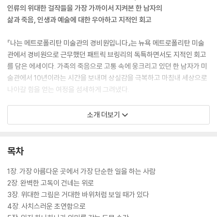
인류의 위대한 걸작들을 가장 가까이서 지켜본 한 남자의
삶과 죽음, 인생과 예술에 대한 우아하고 지적인 회고
『나는 메트로폴리탄 미술관의 경비원입니다』는 뉴욕 메트로폴리탄 미술
관에서 경비원으로 근무했던 패트릭 브링리의 독특하면서도 지적인 회고
를 담은 에세이다. 가족의 죽음으로 고통 속에 웅크리고 있던 한 남자가 미
술관에서 10년이라는 시간을 보내며 상실감을 극복하고 마침내 세상으로
나아갈 힘을 얻는 여정을 섬세하게 그려냈다.
선망 받는 직장에서 화려한 성공을 꿈꾸며 경력을 쌓아가던 저자는 어느
소개 더보기
날 갑자기 찾아온 가족의 죽음을 겪게 된다. 이를 계기로 삶의 의욕을 완전
히 잃은 끝에 세상에서 가장 아름다운 공간에서, 가장 단순한 일을 하며 스
스로를 놓아두기로 결심한다. 그렇게 도피하듯 메트로폴리탄 미술관의 경
목차
비원이 된 브링리는 매일 다른 전시실에서 최소 여덟 시간씩 조용히 서서
경이로운 예술 작품들을 지켜보는 ‘특권’을 누리게 된다. 거장들의 혼이 담
1장. 가장 아름다운 곳에서 가장 단순한 일을 하는 사람
긴 그림과 조각부터 고대 이집트 건축물에 이르기까지 인류의 위대한 걸작
2장. 완벽한 고독이 건네는 위로
들과 오롯이 교감하고, 푸른 제복 아래 저마다의 사연을 지닌 동료 경비원
3장. 위대한 그림은 거대한 바위처럼 보일 때가 있다
들과 연대하는 동안 서서히 삶과 죽음, 일상과 예술의 의미를 하나씩 발견
4장. 사치스러운 초연함으로