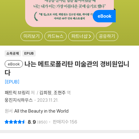
미리보기
카드뉴스
파트너샵
공유하기
소득공제
EPUB
나는 메트로폴리탄 미술관의 경비원입니
eBook
다
EPUB
패트릭 브링리
저
김희정
조현주
역
웅진지식하우스
2023.11.21.
원서
All the Beauty in the World
8.9
판매지수
156
850