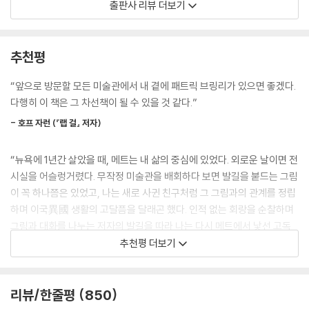
출판사 리뷰 더보기
의 인생이 그대로 수직 상승해 언젠가는 ‘빅 리그로 올라가리라’ 여겼다. 화
밥은 500명이 넘는 경비원들의 이름을 모두 아는 극소수의 인물 중 하나
려한 성공을 꿈꾸며 경력을 쌓아가던 어느 날, 누구보다 똑똑하고 배려심
다. 우리가 사무실에 들어서면 그는 이름과 소속 구역이 적힌 타일을 찾아
깊던 형 톰이 젊은 나이에 시한부 암 진단을 받고 세상을 떠난다. 의지했던
추천평
미술관의 수많은 관리 구역 중 하나를 나타내는 게시판의 세로줄에 놓는
형의 투병과 죽음을 겪으며 브링리는 더 이상 “앞으로 나아가기 위해 애를
다. 구역마다 그가 채우고자 하는 할당 인원이 있지만, 당일에 특별 근무 인
쓰고, 꾸역꾸역 긁고, 밀치고, 매달려야 하는” 그 어떠한 일도 할 수 없을
“앞으로 방문할 모든 미술관에서 내 곁에 패트릭 브링리가 있으면 좋겠다.
원이 얼마나 필요한지에 따라 각 구역에 배치할 인원을 늘리거나 줄이기도
만큼 모든 삶의 의욕을 잃어버린다.
다행히 이 책은 그 차선책이 될 수 있을 것 같다.”
하고, 몇몇 전시실을 닫기도 한다. “브링리, A(중세)구역!” 그가 곧 외친
다. 아니면 “R(근대)!”, “K1(그리스·로마)!”, “F(아시아)!”, “I(19세기)!”,
- 호프 자런 (『랩 걸』 저자)
그러던 저자는 불현듯 형의 장례식을 마치고 어머니와 미술관을 방문했던
“G(아메리카)!” 혹은 또 다른 시대, 문화, 지역을 외친다. 오늘 아침은 “브
기억을 떠올린다. 침묵 속에서 아름다운 것들에 둘러싸여 슬픔과 달콤함이
링리H, 구역!”이다.
“뉴욕에 1년간 살았을 때, 메트는 내 삶의 중심에 있었다. 외로운 날이면 전
허용되는 미술관. 그런 미술관 한 구석에 조용히 서서 관람객들을 지켜보
---「사치스러운 초연함으로」중에서
시실을 어슬렁거렸다. 무작정 미술관을 배회하다 보면 발길을 붙드는 그림
는 경비원. 브링리는 앞으로 나아가기만 하는 세상에서 빠져나와 자신이
이 꼭 하나쯤은 있었고, 나는 새로 사귄 친구처럼 그 그림과의 관계를 정립
아는 가장 아름다운 곳에서 가장 단순한 일을 하며 스스로를 그저 놓아두
월요일은 미술관의 정기 휴관일(책이 출간된 지금은 매주 수요일로 정기
하며 이국異國 생활의 고달픔을 달래곤 했다. 인적 없는 회랑을 순찰하며
기로 결심한다. 그리고 2008년 가을, 뉴욕 메트로폴리탄 미술관의 경비원
휴관일이 변경되었다-옮긴이)이라 쿵쾅거리며 돌아다니는 관람객도 없
그림과 대화를 나누는 저자의 발길을 따라 나는 다시 메트에서 낯선 고독
으로 두 번째 인생을 시작하기에 이른다.
어서 메트의 직원들이 각자의 은신처 밖으로 나온다. 메트는 2천 명 이상의
을 어루만지던 그 시절로 되돌아갔다. 이 책은 미술관의 그림을 지킨 이야
추천평 더보기
인력을 고용하고 있는데 오늘만큼은 많은 이들이 제 물을 만난 듯하다. 큐
기 같지만, 사실은 예술을 통해 제 마음의 소중한 부분을 경호한 이야기일
7만 평의 공간, 300만 점의 작품,
레이터들은 전시실 한복판에 서서 어느 유물을 어디에 놓아야 할지 토론한
지도 모른다.”
연 700만 명이 넘는 관람객들 사이에서 길어 올린
다. 기술자들은 누군가와 부딪힐 염려 없이 예술품이 실린 카트를 이리저
리뷰/한줄평
850
삶과 죽음, 일상과 예술의 진정한 의미
- 곽아람 (조선일보 문화부 기자·『나의 뉴욕 수업』 저자)
리 밀고 다닌다. 인부들은 그들의 실력을 믿고 편안해 보이는 보존가들의