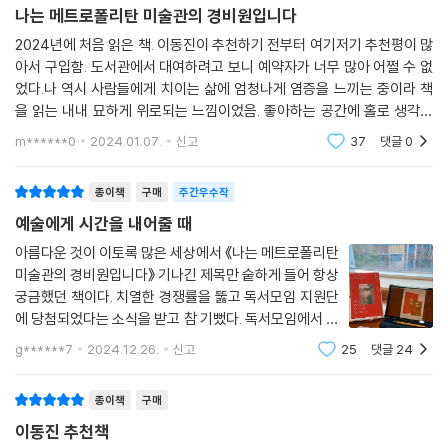
하게 받아들인다고 믿는다.
나는 메트로폴리탄 미술관의 경비원입니다
---「예술이 무엇을 드러내는지 이해하려고 할 때」중에서
형의 죽음 이후 모든 것과 단절한 채 완벽한 고독 속으로 숨고자 했던 브링
2024년에 처음 읽은 책. 이동진이 추천하기 전부터 여기저기 추천평이 많
아서 구입함. 도서관에서 대여하려고 보니 예약자가 너무 많아 어쩔 수 없
리는 어느새 스스로가 고요하고 정돈된 세계를 더 이상 원하지 않음을 깨
그토록 불만으로 가득했던 사람이 그린 그림이 어떻게 이토록 아름다울 수
었다.나 역시 사람들에게 치이는 삶에 엄청나게 염증을 느끼는 중이라 책
닫는다. 전시실에서 마주했던 수많은 예술 작품과 자신의 곁에 있는 많은
있단 말인가? 한편으로는 영감을 받아 그린 그림이지만 다른 한편으로는
을 읽는 내내 묘하게 위로되는 느낌이었음. 좋아하는 공간에 홀로 생각없
이들이 위로 그 자체가 되었음을, 이제는 ‘그간의 애도를 애도해야 하는 날
무한한 근면성의 산물이다. (중략) 종이 위의 무엇 하나 그냥 그린 건 없다.
이 고요하게 그 곳에서만 존재하고 싶다는 생각을 구현한 작가가 대단하면
들’이 다가왔음을 느낀다. 마침내 저자는 그토록 거부했던 세상으로 나와
m******0
2024.01.07.
신고
37
댓글
0
한 획 한 획마다 어려운 임무를 완수하고자 하는 에너지와 야심과 헌신이
서 조금 부럽기도
자신을 필요로 하는 곳을 향해 한 걸음씩 내딛기로 결심하며 10년에 걸친
깃들어 있다. 미켈란젤로는 빈 종이 한 장만 있으면 모든 근심을 잊고 혼신
내밀한 고백을 맺는다. 예술이 건네는 위로를 통해 상실과 혼란을 떠나보
종이책
구매
주간우수작
의 힘을 바쳐 주어진 과제를 해냈고, 씁쓸한 불평 따위는 일이 끝난 후에나
내고 새로운 삶을 꿈꾸는 여정을 감동적으로 그려낸 이 책은, 치열하고 제
예술에게 시간을 내어줄 때
하는 사람이었음이 분명하다. 어려운 일을 해내는데 이보다 나은 방법이
멋대로인 삶에 지친 모든 이들에게 잔잔하지만 커다란 울림으로 남을 것이
또 있을까?
아름다운 것이 이토록 많은 세상에서 《나는 메트로폴리탄
다.
---「무지개 모양을 여러 번 그리면서」중에서
미술관의 경비원입니다》 기나긴 제목만 숱하게 들어 항상
궁금했던 책이다. 치열한 경쟁률을 뚫고 독서모임 지원단
에 당첨되었다는 소식을 받고 참 기뻤다. 독서모임에서 함
그러나 안젤리코 수사가 묘사한 것은 예수의 몸뿐만이 아니다. 그는 십자
께 읽을 수 있도록 5권의 책을 전부 출판사에서 제공해 주
가의 발치에 뒤죽박죽으로 모여 있는 구경꾼 한 무리를 상상했다. 옷을 잘
g******7
2024.12.26.
신고
25
댓글
24
셨다. 이런 경험은 또 처음이라 신나고 설렜다. 성탄절과
갖춰 입은 사람, 말을 타고 있는 사람 등등 꽤 많은 구경꾼들의 얼굴에는 놀
연말에 어울리는 붉은
라우리만치 다양한 반응과 감정들이 떠올라 있다. (중략) 나는 사람들이
종이책
구매
몰려 있는 가운데 부분이 혼란스러운 일상생활을 제대로 표현한다고 생각
이동진 추천책
한다. 디테일로 가득하고, 모순적이고, 가끔은 지루하고 가끔은 숨 막히게