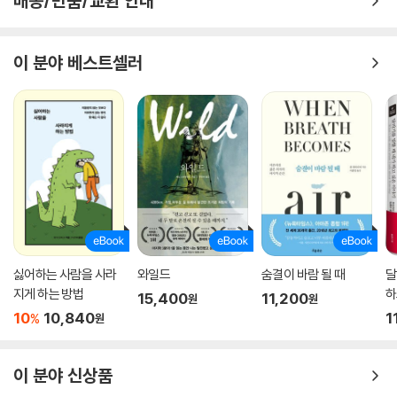
배송/반품/교환 안내
이 분야 베스트셀러
싫어하는 사람을 사라
와일드
숨결이 바람 될 때
달
지게 하는 방법
하
15,400
11,200
원
원
10
10,840
1
%
원
이 분야 신상품