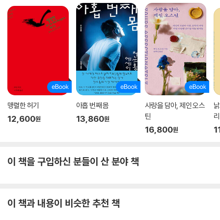
맹렬한 허기
아홉 번째 몸
사랑을 담아, 제인 오스
낡
틴
리
12,600
13,860
원
원
16,800
1
원
이 책을 구입하신 분들이 산 분야 책
이 책과 내용이 비슷한 추천 책