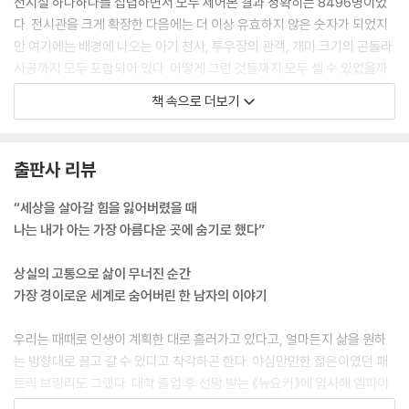
전시실 하나하나를 섭렵하면서 모두 세어본 결과 정확히는 8496명이었
다. 전시관을 크게 확장한 다음에는 더 이상 유효하지 않은 숫자가 되었지
만 여기에는 배경에 나오는 아기 천사, 투우장의 관객, 개미 크기의 곤돌라
사공까지 모두 포함되어 있다. 어떻게 그런 것들까지 모두 셀 수 있었을까
궁금하다면 그건 나에게 얼마나 시간이 많았는지를 실감하지 못해서다).
책 속으로 더보기
주민들은 596점의 그림 속에 살고 있는데 우연히도 거의 그 숫자에 맞먹
는 햇수 이전에 붓으로 창조된 사람들이다.
---「완벽한 고요가 건네는 위로」중에서
출판사 리뷰
운 좋게 얻은 전도유망한 직장이 있는 마천루의 사무실로는 더 이상 돌아
“세상을 살아갈 힘을 잃어버렸을 때
가고 싶은 마음이 들지 않았다. 세상 속에서 앞으로 나아가기 위해 애를 쓰
나는 내가 아는 가장 아름다운 곳에 숨기로 했다”
고, 꾸역꾸역 긁고, 밀치고, 매달려야 하는 종류의 일은 할 수가 없었다. 나
는 누군가를 잃었다. 거기서 더 앞으로 움직이고 싶지 않았다. 어떤 의미에
상실의 고통으로 삶이 무너진 순간
서는 전혀 움직이고 싶지가 않았다. (중략) 그러다 한 생각이 머릿속에서
가장 경이로운 세계로 숨어버린 한 남자의 이야기
형태를 갖추기 시작했다. 오랫동안 나는 뉴욕의 훌륭한 미술관에서 일하는
사람들을 눈여겨봐왔다. 보이지 않는 사무실에서 일하는 큐레이터들이 아
우리는 때때로 인생이 계획한 대로 흘러가고 있다고, 얼마든지 삶을 원하
니라 구석마다 경계를 늦추지 않고 서 있는 경비원들 말이다. 그들 중 한 사
는 방향대로 끌고 갈 수 있다고 착각하곤 한다. 야심만만한 젊은이였던 패
람이 되면 어떨까?
트릭 브링리도 그랬다. 대학 졸업 후 선망 받는 《뉴요커》에 입사해 엠파이
---「위대한 그림은 거대한 바위처럼 보일 때가 있다」중에서
어 스테이트 빌딩이 보이는 고층 사무실에서 사회생활을 시작한 그는 자신