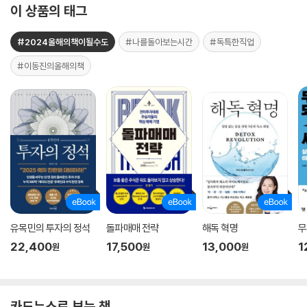
이 상품의 태그
#2024올해의책이될수도
#나를돌아보는시간
#독특한직업
#이동진의올해의책
유목민의 투자의 정석
돌파매매 전략
해독 혁명
무
22,400
17,500
13,000
1
원
원
원
카드뉴스로 보는 책