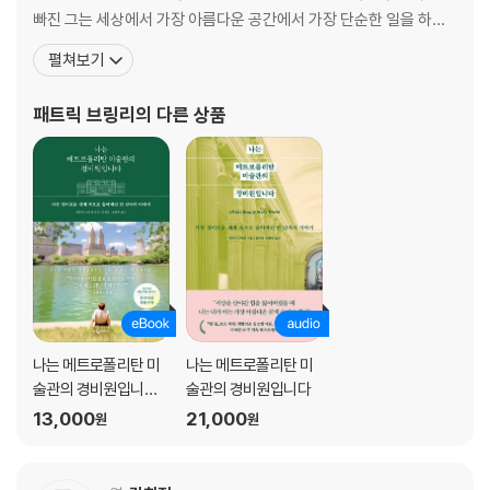
빠진 그는 세상에서 가장 아름다운 공간에서 가장 단순한 일을 하며
스스로를 놓아두기로 마음먹는다. 그렇게 2008년 가을, 뉴욕 메트로
펼쳐보기
폴리탄 미술관의 경비원으로 두 번째 인생을 시작한 저자는 매일 다
른 전시실에서 최소 여덟 시간씩 조용히 서서 수천 년의 시간이 담긴
패트릭 브링리
의 다른 상품
고대 유물과 건축물들, 그리고 거장들이 남긴 경
나는 메트로폴리탄 미
나는 메트로폴리탄 미
술관의 경비원입니다
술관의 경비원입니다
(25만 부 기념 전면 개
13,000
21,000
원
원
정판)