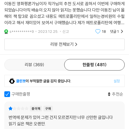
이동진 영화평론가님이자 작가님의 추천 도서로 꼽혀서 이번에 구매하게
아름다운 일상. 아무리 중차대한 순간이라 하더라도 아무리 기저에 깔린
되었습니다아직 배송이 오지 않아 읽지는 못했습니다.다만 이동진 님이 올
신비로움이 숭고하다 할지라도 복잡한 세상은 멈추지 않고 계속해서 돌아
해의 책 탑3로 꼽으셨고 내용도 메트로폴리탄에서 일하는경비원의 수필
간다. 우리는 삶을 살아가야 하고, 삶은 우리를 내버려두지 않는다.
이라고 해서 재미있어 보여서 구매했습니다.제가 메트로폴리탄에 여행갔
---「삶은 우리를 내버려두지 않는다」중에서
을 때 경비원들은 차마 신경쓰지 못했는데그분들의 입장에서 보는 하루하
s**********9
2023.12.25.
신고
18
댓글
1
루의 인사이트와 관광객
리뷰 전체보기
리뷰
369
한줄평
481
클린봇
이 부적절한 글을 감지 중입니다.
설정
구매한줄평
추천순
종이책
구매
번역에 문제가 있어 그런 건지 모르겠지만 너무 산만한 글입니다
읽기 싫은 책은 오랜만.