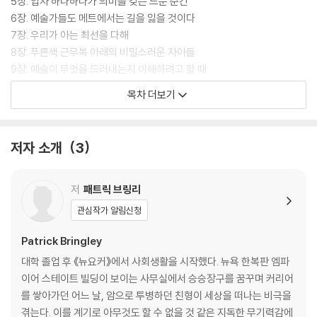
해나가며 멈췄던 인생의 걸음을 다시 내딛기 시작한다.
5장. 입자 하나하나가 의미를 갖는 드문 순간
6장. 예술가들도 메트에서는 길을 잃을 것이다
저자의 첫 번째 저서인 이 책은 영미권 유수 언론으로부터 ‘잊을 수 없을 만
7장. 우리가 아는 최선을 다해
큼 눈부시게 아름다운 이야기’, ‘슬픔까지도 포용하는 삶에 대한 빛나는 서
8장. 푸른색 근무복 아래의 비밀스러운 자아들
사’라는 극찬을 받으며 40주 연속 아마존 베스트셀러에 올랐다. 상실의 아
9장. 예술이 무엇을 드러내는지 이해하려고 할 때
픔 속에서 길어 올린 삶과 예술의 의미, 그리고 다시 앞으로 나아갈 용기를
10장. 애도의 끝을 애도해야 하는 날들
목차 더보기
들려주는 저자의 내밀한 고백은 예기치 못한 인생의 소용돌이 앞에서 발걸
11장. 완벽하지도 않고 완성할 수도 없는 프로젝트
음을 멈춰버린 이들, 소란한 세상에 지쳐 완벽한 고독을 꿈꾸는 이들에게
12장. 무지개 모양을 여러 번 그리면서
잔잔하지만 묵직한 사색의 시간을 선사한다.
13장. 삶은 우리를 내버려두지 않는다
저자 소개
3
저
패트릭 브링리
관심작가 알림신청
Patrick Bringley
대학 졸업 후 《뉴요커》에서 사회생활을 시작했다. 뉴욕 한복판 엠파
이어 스테이트 빌딩이 보이는 사무실에서 승승장구를 꿈꾸며 커리어
를 쌓아가던 어느 날, 암으로 투병하던 친형이 세상을 떠나는 비극을
겪는다. 이를 계기로 아무것도 할 수 없을 것 같은 지독한 무기력감에