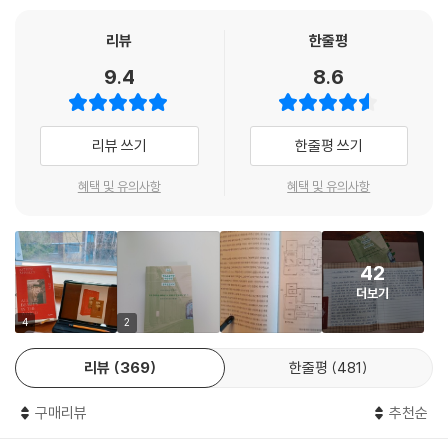
감독하에 로프와 도르래로 조각상을 어떻게 들어 올릴지 몇 시간씩 계획을
‘세계 3대 미술관’이라 불리는 메트로폴리탄 미술관은 7만 평의 공간, 30
“오래된 그림들을 우두커니 지키고 있는 저자의 사색을 따라가다 보면, 나
리뷰
한줄평
세운다. 도처에서 전기 기술자, 공기조화 기술자, 페인트공(세밀한 붓이 아
0만 점의 작품, 연 700만 명의 관람객을 자랑한다. 이 거대한 미술관에서
역시 미술관을 거닐며 머물고 있는 이들을 조용히 바라보는 기분이 든다.
닌 롤러를 사용하는)들이 몰고 다니는 전동 리프트의 삐, 삐, 삐 거리는 소
9.4
8.6
매일 여덟 내지 열두 시간씩 최소한의 기척으로 신경을 곤두세워야 하는
관객으로서 미처 알지 못했던 작품들 이면의 이야기와, 이 이야기들을 지
리가 들려온다. 몇몇 직원들은 손님을 한두 명씩 데려올 수 있는 특권을 활
경비원 일은 저자가 뉴욕 한복판 마천루 숲에서 치열하게 일했던 시절과는
키는 사람의 삶을 관조할 수 있는 이 책은 더없이 아름답고 행복한 기분을
용하기 위해 휴일임에도 얼굴을 비춘다.
완전히 다른 경험을 선사했다. 매일 아침 관람객들이 입장하기 전 고요한
선사한다.”
---「입자 하나하나가 의미를 갖는 드문 순간」중에서
리뷰 쓰기
한줄평 쓰기
전시실에서 벽에 걸린 작품들을 바라보다가 렘브란트나 보티첼리를 만난
- 김소영 (방송인·책발전소 대표)
듯 강렬한 몰입을 체험하기도 하고, 고통의 순간을 포착한 베르나르도 다
방문객들이 미술관을 관람하는 방법이 정해져 있는 건 아니지만 몇 가지
혜택 및 유의사항
혜택 및 유의사항
디의 회화를 마주하고는 “거대한 바위처럼 냉혹하고 가슴 저미는” 운명을
대표적인 유형은 있다. 모든 일이 그렇듯이 사람 구경도 할수록 는다. 이러
“아름다움에 관한 아름다운 이야기. 고귀한 것과 평범한 것 모두에서 기쁨
생각한다.
한 ‘기예’에 통달하기로 마음먹은 나는 매일 보는 수천 명의 사람 중에서 전
을 찾는 슬픔에 관한 이야기이기도 하다.”
형적인 인물들을 골라내는 법을 터득했다. 첫 번째는 ‘관광객’ 유형이다. 대
그런가 하면 미켈란젤로의 특별전에서는 천재 조각가가 여든의 나이에 그
- 워싱턴포스트
42
개 사는 지역 고등학교의 바람막이 점퍼를 입고 카메라를 목에 건 채 무조
린 소묘를 바라보며 부단한 근면함에 대한 무한한 경외감을 느끼고, 메리
더보기
건 가장 유명한 작품을 찾아다니는 아버지들이다. 이들은 예술에 특별한
카사트의 다채로운 그림에서는 ‘햇살에 젖은 것 같은’ 알 수 없는 따스함에
“미술관, 그곳에 있는 작품, 그리고 그 공간을 운영하는 사람들에 대해 인
4
2
관심은 없지만 보는 눈까지 없는 것은 아니다. 사실 옛 거장 전시관의 솜씨
젖어든다. 저자는 이처럼 너무나도 장엄하거나, 아름답거나, 혹은 비통한
내심 있는 관찰자가 들려주는 공감 가는 연대기.”
들을 관람하며 큰 소리로 이렇게 말하기도 한다. “뭐, 액자를 본 것만으로
순간을 묘사한 거장들의 작품을 누구보다 가까이 지켜보며 “일상은 모순
리뷰
369
한줄평
481
- 뉴욕타임스
도!”
적이고 가끔은 지루하며 가끔은 숨 막히게 아름다운 것”임을, “삶은 군말
---「예술가들도 메트에서 길을 잃을 것이다」중에서
없이 살아가며 고군분투하고, 성장하고, 새로운 것을 창조해내는 것”임을
구매리뷰
추천순
“이것은 아름다운 위로다.”
서서히 깨달아간다.