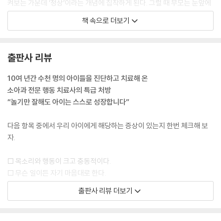
켜보는 가운데 ‘정상’이라는 개념에 집착하게 된다. 그럴 때 부모는 눈앞에
서 벌어지고 있는 아이의 놀라운 변화에 기뻐하는 대신 아이가 하지 ‘않는’
책 속으로 더보기
일에 집중한다. 어제는 뒤집기를 못 하던 아기가 오늘은 터미타임에서 벗
어나는 법을 알았다. 그러나 부모는 세상에 나온 지 겨우 몇 달 된 작은 인
간에게 경이를 느끼는 대신, 아기가 뒤집기를 오른쪽으로만 하고 왼쪽으로
출판사 리뷰
는 하지 않는다며 섣불리 인터넷 척척박사에게 달려간다. 이때, 질문을 바
꿔 보면 어떨까? “아기가 왜 왼쪽으론 뒤집기를 하지 않을까? 무슨 문제라
10여 년간 수천 명의 아이들을 진단하고 치료해 온
도 있는 걸까?” 하고 걱정에 빠지는 대신 “아이가 왼쪽으로도 뒤집기를 하
소아과 전문 행동 치료사의 특급 처방
려면 어떻게 도와줘야 할까?” 하고 고민해 보는 것이다. 어쩌면 왼쪽에 아
“놀기만 잘해도 아이는 스스로 성장합니다”
이가 제일 좋아하는 장난감을 두는 것만으로도 통할지 모른다.
--- 「1장 차이를 만드는 8가지 감각」 중에서
다음 항목 중에서 우리 아이에게 해당하는 증상이 있는지 한번 체크해 보
자.
내 경험담은 별나지 않다. 진정하는 데 어려움을 겪는 아이들에게 고유 수
용성 감각 활동은 구원과 같다. 쪽쪽이를 빠는 아이는 진정하기 위해 고유
□ 목소리와 행동이 크고 충동적이다.
수용성 감각을 사용하고 있다. 나를 포함해 많은 어른이 어떤 일에 집중할
□ 무슨 일이든 자기 마음대로 한다.
때 연필 꽁무니를 잘근잘근 씹거나 입술을 깨무는 것도 같은 이유에서다.
□ 쉽게 싫증 내고, 짜증을 부린다.
출판사 리뷰 더보기
최근 우리 센터는 어느 부모에게 이메일을 받았는데, 생떼를 부리던 아들
□ 부주의하고 뭉그적거리며 딴청을 피운다.
이 자기 조절 능력을 갖출 수 있도록 도와줘서 고맙다는 내용이었다. 아들
□ 종일 스마트폰만 들여다보고 있다.
이 고유 수용성 감각을 자극하는 도구(다리 위로 무거운 공을 굴리거나 조