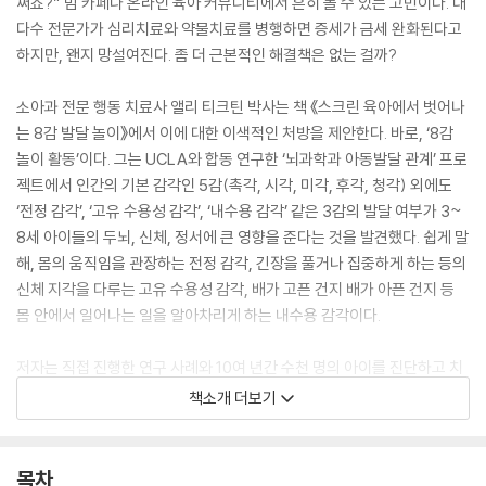
쩌죠?” 맘 카페나 온라인 육아 커뮤니티에서 흔히 볼 수 있는 고민이다. 대
다수 전문가가 심리치료와 약물치료를 병행하면 증세가 금세 완화된다고
하지만, 왠지 망설여진다. 좀 더 근본적인 해결책은 없는 걸까?
소아과 전문 행동 치료사 앨리 티크틴 박사는 책 《스크린 육아에서 벗어나
는 8감 발달 놀이》에서 이에 대한 이색적인 처방을 제안한다. 바로, ‘8감
놀이 활동’이다. 그는 UCLA와 합동 연구한 ‘뇌과학과 아동발달 관계’ 프로
젝트에서 인간의 기본 감각인 5감(촉각, 시각, 미각, 후각, 청각) 외에도
‘전정 감각’, ‘고유 수용성 감각’, ‘내수용 감각’ 같은 3감의 발달 여부가 3~
8세 아이들의 두뇌, 신체, 정서에 큰 영향을 준다는 것을 발견했다. 쉽게 말
해, 몸의 움직임을 관장하는 전정 감각, 긴장을 풀거나 집중하게 하는 등의
신체 지각을 다루는 고유 수용성 감각, 배가 고픈 건지 배가 아픈 건지 등
몸 안에서 일어나는 일을 알아차리게 하는 내수용 감각이다.
저자는 직접 진행한 연구 사례와 10여 년간 수천 명의 아이를 진단하고 치
료한 경험을 바탕으로 아이에게 각 감각이 어떤 역할을 하는지 분석한 자
책소개 더보기
료를 이 책에 담았다. 또한 감각별로 아이의 발달 상황을 점검할 수 있는 사
례들을 제시하면서, 하루 15분만 투자해도 아이의 8가지 감각을 키울 수
있는 96가지 놀이 방법을 소개한다. 휴지심, 이불, 의자, 쌀 등 집에 있는
목차