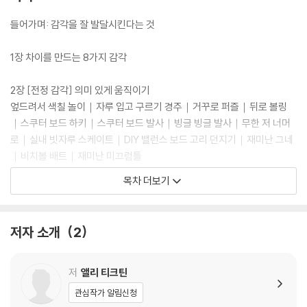
물건만으로도 충분히 할 수 있는 놀이로, 평소 아이와 어떻게 놀아줘야 할
지 몰라 고민인 부모들도 쉽게 따라 할 수 있다.
들어가며: 감각을 잘 발달시킨다는 것
이 외에도 흥분한 아이를 진정시키는 향기 치료법, 아이의 정서 발달에 도
1장 차이를 만드는 8가지 감각
움이 되는 인테리어 팁, 아이와 놀이를 할 때 지켜야 하는 대화법이나 안전
규칙 등 아동발달 분야 최고 전문가의 섬세한 조언과 처방이 가득하다. 아
2장 [전정 감각] 의미 있게 움직이기
이와의 소중한 일상을 재밌는 놀이와 건강한 성장 자극으로 채우고 싶다
엎드려서 색칠 놀이｜자루 입고 구르기 경주｜거꾸로 퍼즐｜뒤로 볼링
면, 이 책이 보석 같은 지침이 되어줄 것이다.
｜스쿠터 보드 하키｜스쿠터 보드 발사｜빙글 빙글 발사｜무한 저 너머
로｜실내 빗자루 스케이트｜DIY 밸런스 보드 고리 던지기｜재미난 그네
｜비치볼 배트｜재미난 미끄럼틀
목차 더보기
3장 [고유 수용성 감각] 신체 지각 올리기
빨래 이어달리기｜핫도그 놀이｜팔짝팔짝 개구리｜ 버블 팝｜꿈틀꿈틀
애벌레｜우리만의 요새｜물 긷기｜얼음조각 만들기｜뚫어뻥 밀기｜옷
저자 소개
2
바꿔 입기｜스쿠터 보드 댄스｜5마리 의 원숭이들｜거울아, 거울아｜깡
충깡충 놀이｜물고기 잡기
저
앨리 티크틴
4장 [촉각] 만져 보기
관심작가 알림신청
시트러스 스탬프｜비즈 보물 만들기｜면도 크림 아이 스 스케이팅｜채소