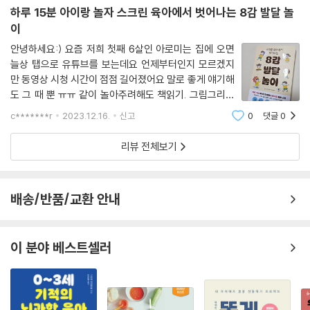
하루 15분 아이랑 놀자 스크린 육아에서 벗어나는 8감 발달 놀
을 하는지 알기 쉽게 설명한다. 2~9장에서는 전정 감각부터 내수용 감각
이
까지 감각별로 아이의 발달 상황을 점검할 수 있는 사례와 함께 부족한 기
능을 키우는 놀이법을 다룬다. 잠시도 가만히 있지 못하는 아이의 전정 감
안녕하세요:) 요즘 저희 첫째 6살인 아로미는 집에 오면
늘상 탭으로 유튜브를 보는데요 언제부터인지 모르겠지
각을 훈련하는 ‘자루 입고 구르기 경주’ 같은 고전적인 놀이부터 생떼를 부
만 동영상 시청 시간이 점점 길어졌어요 말로 좋게 얘기해
리는 아이의 고유 수용성 감각을 성장시키는 ‘핫도그 놀이’, 자주 다치는 아
도 그 때 뿐 ㅠㅠ 같이 놀아주려해도 책읽기. 그림그리기
이의 촉각을 숙련시키는 ‘채소 핑거페인트’, 손-눈 협응이 어려운 아이의
외에 어떻게 놀아줘야할지 막막할 때 여러분도 있지 않나
시각을 발달시키는 ‘나비 맞추기’, 편식하는 아이의 미각을 자극하는 ‘태연
c*******r
2023.12.16.
신고
0
댓글
0
요? 무려 책 제목이 스크린 육아에서 벗어나는 8감 발
한 레몬’, 특정 냄새에 민감하게 반응하는 아이의 후각을 조절하는 ‘향기로
달 놀이 입니다 스크
리뷰 전체보기
운 쌀통’, 언제나 큰 소리로 말하는 아이의 청각을 진정시키는 ‘뮤직박스 찾
기’, 배변 훈련이 힘든 아이의 내수용 감각을 자극하는 ‘반짝이 병’ 등 손쉽
게 따라 해볼 수 있는 놀이법이 가득하다. 이 외에도 요즘 부모들의 최대 고
배송/반품/교환 안내
민인 스마트폰에 중독된 아이의 실행 기능을 훈련하는 ‘바닥은 용암 지대’,
‘무서운 거미줄’과 같이 훈련 효과가 바로 나타나는 놀이법(10장)은 물론,
물건을 쥐거나 버튼을 누르는 활동을 어려워하는 아이의 소근육을 키우는
이 분야 베스트셀러
‘달걀판 색깔 맞추기’, ‘수세미 도장’과 같은 간단한 놀이법(11장)도 알려준
다.
‘육아는 템빨’이라는 말이 있다. 그런데 저자의 오랜 연구에 따르면, 유아