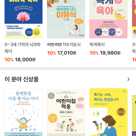
시절 점퍼루로 걷기를 배운 아이와 매트 위를 엉금엉금 기어 다니며 여러
감각(촉각, 후각, 전정 감각, 내수용 감각)을 활용해 걷기를 배운 아이는,
두뇌, 신체, 정서 발달에서 매우 큰 차이가 있었다. 가정용 놀이기구나 자동
장난감이 아이의 다양한 감각들을 오히려 무디게 만들 수 있다는 것이다.
이것이 바로 저자가 ‘8감 발달 놀이’의 중요성에 관해 열변을 토하는 이유
이며, 동시에 우리 부모들이 그동안 몰라서 놓치고 있었던 감각들에 주목
0~3세 기적의 뇌과학
삐뽀삐뽀 119 이유식
똑게육아
우
해야 할 이유다.
육아
육
10
17,010
10
19,980
%
%
원
원
10
18,000
1
%
원
이 분야 신상품