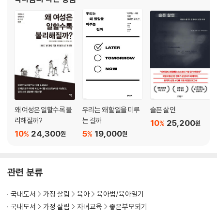
8장 [청각] 좋은 소리인걸!
그대로 멈춰라｜분필 놀이｜카피캣｜집에서 만든 악기｜박수, 딱, 쿵｜
팻 더 뱃, 뱃 더 팻｜뮤직박스 찾기｜노래 제목 맞추기
9장 [내수용 감각] 내 몸 알아차리기
내 몸 어디서 느껴질까?｜풍선 빵!｜반짝이 병
10장 [실행 기능] 계획 세우기
바닥은 용암 지대｜부엌 록 밴드｜무엇이 될 수 있을까?｜무서운 거미줄
｜미로 찾기｜훌라후프 허슬｜위로 위로
왜 여성은 일할수록 불
우리는 왜 할일을 미루
슬픈 살인
리해질까?
는 걸까
10
25,200
%
원
11장 [소근육] 손 끝에 깃든 힘
10
24,300
5
19,000
%
%
원
원
콩 흔들며 뛰기｜달걀판 색깔 맞추기｜수세미 도장｜모루와 체｜빨랫줄
놀이｜면봉 글씨｜스티커 나무｜이런, 후루트링｜구겨진 종이 도장｜
낚시 놀이
관련 분류
나오며: 무엇보다 아이와 더 끈끈해지길
국내도서
가정 살림
육아
육아법/육아일기
참고문헌
국내도서
가정 살림
자녀교육
좋은부모되기