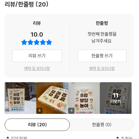
리뷰/한줄평
20
용한 공간에서 시간을 보내는 방법)들을 스스로 사용하기 시작했고, 생떼
어떤가? 위 항목 중 2가지 이상에 체크했다면, 지금 당장 아이의 8가지 감
를 부려 하루를 망치기 전에 스스로 진정한 것을 무척 자랑스러워했다고
각 시스템을 점검해 봐야 한다. 어떤 일을 실행하고, 완수하고, 성취하는 어
한다. 부모도 아이가 대견했을 것이다.
른으로 성장하려면 자기 자신을 조절할 줄 알아야 하는데 여기에 결정적인
리뷰
한줄평
--- 「3장 신체 지각 올리기」 중에서
역할을 하는 것이, 바로 8가지 감각이기 때문이다. 소아과 전문 행동 치료
10.0
첫번째 한줄평을
사이자 이 책 《스크린 육아에서 벗어나는 8감 발달 놀이(Play 2 Progres
남겨주세요.
우리 센터의 ‘엄마랑 아기랑’ 수업에서는 부모에게 제일 먼저 바닥에 엎드
s)》의 저자 앨리 티크틴(Allie Ticktin) 박사는 10여 년의 연구 끝에 인간
리라고 가르친다. 바닥에 엎드린 다음, 아기와 얼굴을 마주 보고 천천히 몸
의 5감을 비롯해 정보를 수집하고 입력하고 처리하는 데 관여하는 전정 감
리뷰 쓰기
한줄평 쓰기
을 양옆으로 움직이라고 한다. 아기는 부모의 움직임을 눈으로 따라갈 것
각, 고유 수용성 감각, 내수용 감각이 아이의 두뇌, 신체, 정서 발달에 큰 영
이다. 아니면 좋아하는 장난감을 눈앞에서 양쪽으로 천천히 흔들어 주어도
향을 미친다는 것을 발견했다. 전정 감각은 아이에게 해야 하는 일, 하기 싫
혜택 및 유의사항
혜택 및 유의사항
된다. 아기들은 눈으로 장난감을 따라갈 것이다. 아기들은 단순히 고개를
은 일에도 집중할 수 있게 움직임을 조절하고, 고유 수용성 감각은 흥분한
양옆으로 움직이는 게 아니라, 협응을 통해 눈으로 물건을 따라가는 것이
마음을 진정시켜 학교 수업이나 기타 활동에 참여할 수 있도록 이끌며, 내
다. 장난감을 다양하게 가지고 놀거나 카시트 혹은 아기 체육관에 매달린
수용 감각은 배가 고픈지, 화장실에 가야 하는지 등 몸의 상태를 스스로 체
장난감을 가지고 놀 때, 아기들의 시각 처리 기술은 발달한다. 아기가 기어
11
크해 민감도를 조절하도록 돕는다. 결과적으로 이 3가지 감각이 아이의 학
다니며 활동을 시작하면 시각 시스템에 발동이 걸릴 것이고, 걷기 시작하
더보기
교생활, 교우 관계, 학습 성취도와 관련 깊다.
면 그 시스템이 잘 작동할 것이다.
8
4
--- 「5장 또렷이 보기」 중에서
그럼 이 감각들을 발달시키려면 어떻게 해야 할까? 저자는 ‘놀이’를 제안한
리뷰
20
한줄평
0
다. 미국의 유명 놀이센터 ‘플레이 투 프로그레스(Play 2 Progress)’ 운
태어난 직후부터 아이가 여러 냄새를 경험하도록 돕는다면, 나중에 새로운
영자이기도 한 티크틴 박사는 8가지 감각 중 특히 전정 감각, 고유 수용성
음식을 접할 때 거부감을 덜 느낄 것이고, 학교나 친구 집에서 나는 여러 종
리뷰전체
추천순