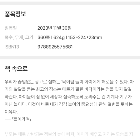
품목정보
발행일
2023년 11월 30일
쪽수, 무게, 크기
360쪽 | 624g | 153*224*23mm
ISBN13
9788925575681
책 속으로
우리가 끊임없는 광고로 접하는 ‘육아템’들이 아이에게 해로울 수 있다. 아
기의 발달을 돕는 최고의 장소는 매트가 깔린 바닥이라는 점을 잊지 말길
바란다. 아이들이 쉼 없이 세상과 접촉하도록 도와주는 건 기계나 기구가
아닌 놀이다. 이것이 바로 내가 감각 놀이의 중요성에 관해 열변을 토하는
이유다.
--- 「들어가며」
부모는 때로 상반되는 정보의 늪에 빠져, 아이가 배우고 자라는 모습을 지