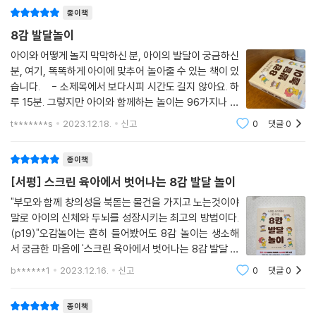
종이책
소근육 기술은 생애 첫해에 발달하기 시작한다. 아기가 장난감을 잡으려
마감이 촉박한 업무, 미뤄둔 집안일, 저녁 식사 준비까지. 퇴근 후 부모가
8감 발달놀이
손을 뻗는 것이 소근육 발달의 시작이다. 엄지와 검지로 시리얼 조각을 집
이 모든 일을 처리하려면 아이들이 얌전히 기다려줘야 한다. 자녀들의 스
는 건 그다음 단계다. 아이가 몸의 중심선을 넘나들 수 있어야 한다는 이야
아이와 어떻게 놀지 막막하신 분, 아이의 발달이 궁금하신
크린 타임을 줄여야 한다는 걸 모르는 부모는 없지만, 소란한 일상에서 아
분, 여기, 똑똑하게 아이에 맞추어 놀아줄 수 있는 책이 있
기도 덧붙이고 싶다. 오른손잡이 아이가 종이 왼쪽 끝에 그림을 그리고 있
이들을 잠시나마 차분히 진정시키고 한자리에 가만히 있게 해주는 데 스마
습니다. - 소제목에서 보다시피 시간도 길지 않아요. 하
다면, 중심선을 넘은 것이다. 대부분 아이는 주로 쓰는 손을 타고 나는데,
트 기기만 한 게 없는 것도 사실이다. 하지만 디지털 기기에 자녀들을 맡겨
루 15분. 그렇지만 아이와 함께하는 놀이는 96가지나 제
이는 정상이며 발달에 필수적이기도 하다. 그러나 주로 쓰는 손을 몸 양쪽
두면 심각한 문제가 생긴다. 스크린을 보는 동안 아이의 감각 시스템이 활
시가 됩니다. (와우!) 각 놀이마다 어떠한 감각이 발달되
에서 다 사용할 줄 아는 게 중요하다. 아이가 주로 쓰는 손이 명확하지 않은
t*******s
2023.12.18.
신고
0
댓글
0
동을 멈추면서 두뇌, 신체, 정서 발달에 악영향을 미치는 것이다. 그럼, 알
는지 적혀있고, 단계도 나누어져 있어요. 심지어 아기버전
데 두 손을 바꿔가며 사용하는 건 양손잡이라는 뜻이 아니라 몸의 중심선
파벳을 배워야 하는 잭의 경우 어떤 놀이로 감각을 발달시킬 수 있을까? 저
도 있고요! [내 아이가 왜 그
을 부드럽게 넘지 못한다는 뜻일 때가 많다.
종이책
자는 시각, 촉각, 소근육을 훈련하는 ‘아이스크림 막대기 글씨’ 놀이를 제안
--- 「11장 손 끝에 깃든 힘」 중에서
한다. 아이가 연필을 잡기 전 조작을 통해 글자를 만드는 활동으로, 놀이 장
[서평] 스크린 육아에서 벗어나는 8감 발달 놀이
소는 집 안 거실이나 아이 방 등 어디든 좋다. 준비물 또한 아이스크림 막대
"부모와 함께 창의성을 북돋는 물건을 가지고 노는것이야
기, 풀, 종이, 물감이면 충분하다. 부모가 종이 위에 아이 이름을 적어주면
말로 아이의 신체와 두뇌를 성장시키는 최고의 방법이다.
그 위에 아이가 아이스크림 막대기를 붙인다. 활동 시간은 15~20분 정도
(p19)"오감놀이는 흔히 들어봤어도 8감 놀이는 생소해
로, 이때 타이머를 사용해 정해진 시간 안에 할 일을 끝내도록 한다면 아이
서 궁금한 마음에 '스크린 육아에서 벗어나는 8감 발달 놀
의 계획 및 실행능력 또한 자극할 수 있다.
이'라는 책을 읽어보게 되었다.소아과 전문 행동 치료사에
b******1
2023.12.16.
신고
0
댓글
0
의해 쓰여진 이 책 '스크린 육아에서 벗어나는 8감 발달
놀이'는 11장으로 구성되어 있고 총 96가지
이 책은 이렇게 쉽고 재밌는 놀이법을 다채롭게 소개한다. 1장에서는 8가
종이책
지 감각이 3~8세 아이들에게 왜 필요하며, 각 감각이 아이에게 어떤 역할