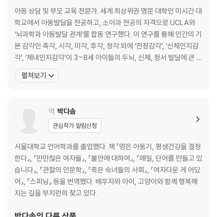
핑거페인트｜땅콩버터로 만든 집｜코끼리 똥 ｜눈 감고 퍼즐｜찾아서
아동 상담 및 부모 교육 전문가. 세계 최상위권 명문 대학인 미시간 대
쥐기｜발 스파 놀이｜파스타 아트｜무 지개 스파게티｜분필 걷기｜거품
학교에서 아동발달을 전공하고, 소아과 전공의 자격으로 UCLA와
아트｜추상 볼 페인트｜세차 놀이
‘뇌과학과 아동발달 관계’를 합동 연구했다. 이 연구를 통해 인간의 기
본 감각인 촉각, 시각, 미각, 후각, 청각 외에 ‘전정감각’, ‘신체인지감
5장 [시각] 또렷이 보기
각’, ‘체내인지감각’이 3~8세 아이들의 두뇌, 신체, 정서 발달에 큰 차
나비 맞추기｜어지러운 동물들｜서랍 속 보물｜도형 섞기｜동물원 탈출
이를 만든다는 것을 발견했다. 이에 ‘플레이 투 프로그레스[Play 2 Pr
펼쳐보기
｜레고 분류｜이상한 글자들｜신나는 거미 ｜설계사와 시공자｜탑 무너
ogress]’라는 놀이 교실을 운영하면서 자녀의 무기력과 주의력, 공
뜨리기｜흔들어 찾기｜아이스크림 막대기 글씨｜8자 트랙｜몬스터 매
격성과 감정 조절 능력, 예민성과 둔감성 등으로 염려하는 부모들을
시
위해 아이의 8가지
역
박다솜
6장 [미각] 살짝 맛보기
관심작가 알림신청
색채의 향연｜블라인드 미각 테스트｜초콜릿 테스트｜스무디 만들기｜
서울대학교 언어학과를 졸업했다. 책 『멍든 아동기, 평생건강을 결정
태연한 레몬
한다』, 『만만찮은 여자들』, 『불안에 대하여』, 『매일, 단어를 만들고 있
습니다』, 『관찰의 인문학』, 『죽은 숙녀들의 사회』, 『여자다운 게 어딨
7장 [후각] 향기로운 감각
어』, 『스피닝』 등을 번역했다. 배우자와 아이, 고양이와 함께 행복해
누굴까?｜계피 찾기｜향기 만들기｜향기로운 쌀통｜라벤더 감각 자루
지는 길을 부지런히 찾고 있다.
｜향기 플레이도
박다솜
의 다른 상품