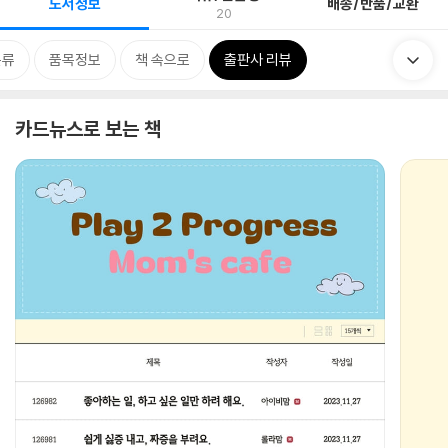
도서정보
배송/반품/교환
20
분류
품목정보
책 속으로
출판사 리뷰
카드뉴스로 보는 책