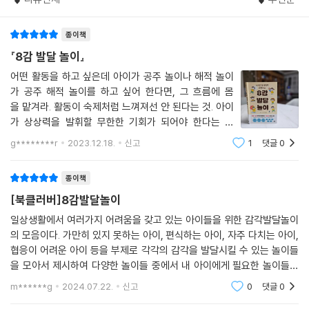
감각, 내수용 감각의 발달을 강조한다. 수십 년 동안 교육 현장에서 길어 올
류의 냄새에 부정적으로 반응하지 않을 것이다. 새로운 환경에서는 낯선
린 풍부한 임상 경험을 바탕으로, 감각별 전문가들과 함께 개발한 96가지
냄새가 나며 개중에는 유쾌한 냄새도 있지만 불쾌한 냄새도 있다. 특정 향
종이책
놀이를 이 책에서 소개한다. 이를테면 잠시도 가만히 있지 못하는 아이의
을 선호하는 건 단순히 취향 문제일 수 있다. 그런데 어릴 적에 냄새를 다양
전정 감각을 훈련하는 ‘스쿠터 보드 하키’, 툭하면 생떼를 부리는 아이의 고
『8감 발달 놀이』
하게 경험해 본 아이가 아니라면, 살면서 접하게 되는 수많은 냄새를 불쾌
유 수용성 감각을 조절하는 ‘빨래 이어달리기’, 배변 훈련이 힘든 아이의 내
어떤 활동을 하고 싶은데 아이가 공주 놀이나 해적 놀이
한 것으로 느낄 수 있다. 아이들은 대부분 어떤 환경을 접하기만 해도 다양
수용 감각을 발달시키는 ‘반짝이 병’ 등 가정에서 부모와 아이가 충분히 실
가 공주 해적 놀이를 하고 싶어 한다면, 그 흐름에 몸
한 냄새에 노출된다. 이런 경험은 일찍 시작하는 게 좋다. 시중에서 판매하
천할 수 있는 활동이다. 이 책에서 제시하는 놀이법을 하나씩 실천하기만
을 맡겨라. 활동이 숙제처럼 느껴져선 안 된다는 것. 아이
는 유아식에 집에서 조리한 채소를 추가하고서 아기가 그 음식의 냄새를
해도, 자기조절능력을 완성시키는 8가지 감각을 쉽고 재미있게 발달시킬
가 상상력을 발휘할 무한한 기회가 되어야 한다는 것
마음껏 맡고 탐색하도록 도와주는 것도 좋은 방법이다.
수 있다.
을 반드시 기억하길! (...) 편안한 마음으로 느슨하게 활
g********r
2023.12.18.
신고
1
댓글
0
--- 「7장 향기로운 감각」 중에서
동하다 보면 당신 내면의 창의적인 아이가 깨어날 것이
다. (...) 자 이제 한번 놀아보자! (p.18~19)
스크린 육아에서 벗어나는 96가지 활동 수업
종이책
우리 센터에서는 몸이 보내는 신호와 정보를 스스로 알아차리는 법을 가르
“하루 15분이면 아이의 두뇌, 신체, 정서 발달을 도울 수 있다”
친다. 이때 부모가 구체적인 언어를 사용하면 아이들에게 도움이 된다. 예
[북클러버]8감발달놀이
를 들어, “이런, 지금 감정이 격해졌구나. 컵을 던진 걸 봤어. 네 몸 안에 나
잭의 엄마 라일라는 빨래를 마치는 대로 일을 해야 한다. 마쳐야 할 프로젝
일상생활에서 여러가지 어려움을 갖고 있는 아이들을 위한 감각발달놀이
쁜 감정이 가득 찬 것처럼 느껴질 거야”라고 말이다. 특히 감정에 관해 자
의 모음이다. 가만히 있지 못하는 아이, 편식하는 아이, 자주 다치는 아이,
트가 있다. 최근 잭의 선생님으로부터 아이가 알파벳을 잘 읽지 못한다는
세히 설명해 주면 좋다. 아이가 스스로 기분이 나쁘다는 첫 번째 신호를 몸
협응이 어려운 아이 등을 부제로 각각의 감각을 발달시킬 수 있는 놀이들
피드백을 받아서, 하루 날을 잡고 잭에게 글자를 알려주어야겠단 생각이
으로 알아차리면, 우리 작업 치료사들이 ‘진정의 도구’라고 부르는 수단을
을 모아서 제시하여 다양한 놀이들 중에서 내 아이에게 필요한 놀이들을
든다. 하지만 도무지 시간이 나지 않는다. 라일라는 잭과 함께 알파벳을 공
활용할 수 있다.
쉽게 뽑아서 적응할 수 있게 하였다. 놀이 제시도 자세하고 그 중에서도 저
부하는 대신, 아이패드에 글자를 알려주는 앱을 다운받아 옆자리에 앉은
m******g
2024.07.22.
신고
0
댓글
0
난이도, 고난이
--- 「9장 내 몸 알아차리기」 중에서
잭에게 건네고선 자기 업무를 시작한다. _본문 중에서