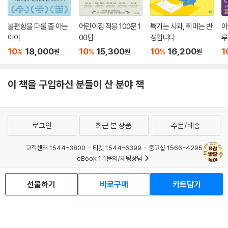
불편함을 다룰 줄 아는
어린이집 적응 100문 1
특기는 사과, 취미는 반
아
아이
00답
성입니다
루
10
18,000
10
15,300
10
16,200
1
%
%
%
원
원
원
이 책을 구입하신 분들이 산 분야 책
로그인
최근 본 상품
주문/배송
고객센터 1544-3800
티켓 1544-6399
중고샵 1566-4295
eBook 1:1문의/채팅상담
예스이십사(주) 사업자 정보
선물하기
바로구매
카트담기
이용약관
개인정보처리방침
청소년보호정책
PC버전
회사소개
거래처관계자께
도서홍보
광고
Copyright © YES24 Corp. All Rights Reserved.