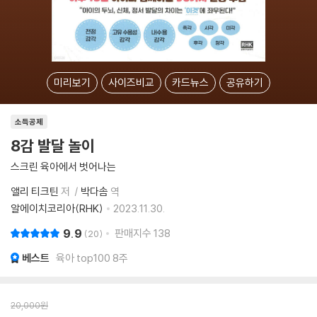
미리보기
사이즈비교
카드뉴스
공유하기
소득공제
8감 발달 놀이
스크린 육아에서 벗어나는
앨리 티크틴
저
박다솜
역
알에이치코리아(RHK)
2023.11.30.
9.9
판매지수
138
20
베스트
육아 top100 8주
20,000
원