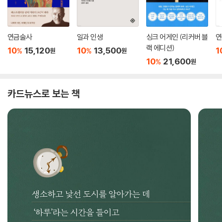
연금술사
일과 인생
싱크 어게인 (리커버 블
연
랙 에디션)
10
15,120
10
13,500
1
%
%
원
원
10
21,600
%
원
카드뉴스로 보는 책