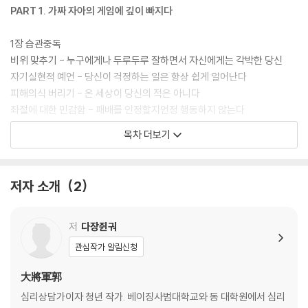
PART 1. 가짜 자아의 게임에 깊이 빠지다
1장 습관중독
비위 맞추기 - 누구에게나 두루두루 잘하면서 자신에게는 각박한 당신
자기실현적 예언 - 당신이 걱정하는 일은 항상 쉽게 일어난다
피해의식 버리기 - 온 세상이 당신의 적은 아니다
좌절에 대한 민감함 - 패배를 인정할지언정 행동하지 않는다
선택의 두려움 - 항상 결정을 주저하는 이유
목차 더보기
가면 증후군 - 내면을 들킬까 줄곧 다른 사람인 척하고 있다
2장 감정소모
저자 소개
2
감정 단절 - 당신의 슬픔은 반드시 보여줘야 한다
무능함의 표현 - 화내는 것 말고는 아무것도 할 수 없다
감정 조절 실패 - 감정은 자신을 먼저 해치는 시한폭탄이다
저
다장쥔궈
외모 강박 - 거울 속의 나는 결코 완벽할 수 없다
관심작가 알림신청
3장 관계 집착
大將軍郭
소라게 인격 - 걸핏하면 수신을 차단하는 당신
심리상담가이자 청년 작가. 베이징사범대학교와 동 대학원에서 심리
수동적 공격 - 수동적 공격형 연인은 얼마나 무서운가?