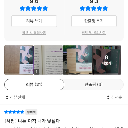
9.6
9.3
신을 보여줄 수 있지만 좋은 부분은 실제로 존재하지 않는다. 그러니 ‘가면
모든 문제는 나를 모르는 데서 비롯된다. 내가 어떤 사람인지, 무엇을 원하
증후군’은 착각에 지나지 않는다. 그들은 정말 훌륭한데, 한 번도 자신을 수
는지 모르기 때문에 주변 사람에게 휩쓸리고 사소한 일에도 상처를 받는
용한 적이 없다.
다. 우리 삶에서 가장 중요한 것은 결국 ‘나’다. ‘나 자신’과 가까워지는 데 모
리뷰 쓰기
한줄평 쓰기
든 에너지를 투자해야 하지 않을까?
** 자신을 통제하는 방법이 하나 있는데, 그것은 ‘상황이 악화될 수 있
혜택 및 유의사항
혜택 및 유의사항
다’는 사실을 받아들이는 것이다. 나도 ‘난폭 운전’을 할 수 있는 성향이 있
14년간 수많은 내담자와 심리 상담을 진행해온 저자는 깊은 심리학 지식
다는 사실을 인지하고 반성해봤다. 나는 길이 전혀 막히지 않는 뻥 뚫린 도
과 풍부한 경험, 날카로우면서도 세심한 필력을 바탕으로 습관성 중독, 관
로를 기대했고 단 한 대의 끼어들기 차량도 용납하지 않았다. 그 뒤로 나는
계에서의 집착, 감정 소모, 가짜 자아 각성, 가짜 자아 타파, 진짜 자아 재
기대치를 다시 세우기로 했다. 막힘없는 원활한 통행을 기대하는 마음을
8
건, 새로운 내면의 질서 구축, 진짜 자아로 새롭게 살아가기로 구성된 8개
내려놓고 어느 정도의 정체까지는 받아들이기로 했다. 또 끼어들기 차량에
더보기
의 장을 통해 우리를 낯선 나에서 익숙한 나로, 가짜 자아에서 진실한 자아
대한 기대치도 낮춰 최소 10대까지는 허용하기로 했다. 그러고 나니 모든
를 찾는 여정으로 인도한다. 그녀는 진정한 자아를 인식하려면 지혜와 지
3
4
상황이 예상 가능한 범위 안에 있다는 것을 알게 되었고, 운전하는 동안 기
식 역시 필요하지만, 더더욱 필요한 건 바로 자신의 내면을 직시하는 ‘용
분 상할 일이 없었다. 예전에는 교통 체증과 끼어들기 차량이 없는 게 당연
리뷰
21
한줄평
3
기’라고 강조한다. 이 책을 통해 그녀와 흥미롭고도 흥분되는 여정을 함께
하다고 생각했는데, 지금은 이 모든 상황이 감사하고 평소보다 기분도 훨
떠나보자. 새로운 변화에 대한 저항감을 내려놓고 조금씩 자신을 이해하는
씬 좋아졌다.
리뷰전체
추천순
과정에서 여유로움과 기쁨, 즐거움과 자유를 느낄 수 있을 것이다.
** 습관적으로 수신 거부를 하는 사람은 ‘소라게 인격’의 특성을 가지고 있
종이책
나는 왜 나를 외면하는가?
다. 소라게는 껍질은 단단하고 속은 연약한 생물로 이런 사람을 비유할 때
지금은 당신의 진짜 모습을 들여다볼 때
[서평] 나는 아직 내가 낯설다
사용된다. 그들이 문제를 처리하는 방식은 매우 강경하고 카리스마 넘치지