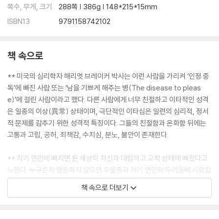
쪽수, 무게, 크기
288쪽 | 386g | 148*215*15mm
ISBN13
9791158742102
책 속으로
** 미국의 심리학자 해리엇 브레이커 박사는 이런 사람을 가리켜 ‘인정 중
독’에 빠진 사람 또는 ‘남을 기쁘게 해주는 병(The disease to pleas
e)’에 걸린 사람이라고 했다. 다른 사람에게 너무 친절하고 이타적인 성격
은 일종의 이상(異常) 상태이며, 극단적인 이타심은 일련의 심리적, 정서
적 문제를 감추기 위한 성격적 특징이다. 그들의 친절함과 온화함 뒤에는
고통과 고립, 공허, 죄책감, 수치심, 분노, 불안이 존재한다.
** 자기 연민에 빠지면 온 세상이 자신과 대립하고 교착 상태에 빠졌다고
느낀다. 누구든지 행동하지 않으면 우울증과 자기 연민의 두려움에 사로잡
혀 길을 잃고 만다. 이것이 바로 당신이 자신에게 설정한 악성 심리 게임이
책 속으로 더보기
다. ‘자신의 상처’는 ‘다른 사람의 잘못’이고 자연스럽게 ‘자신은 피해자’가
된다. 그리고 ‘자기 연민’에 빠져서 ‘상처에 수동적인 자세’를 취하며 결국
‘아무런 행동을 취하지 않는다.’