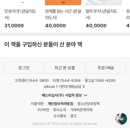
인생 리셋 (큰글자도
관계를 읽는 시간 (큰글
말의 부자 (큰글자도
후
서)
자도서)
서)
리
31,000
40,000
40,000
4
원
원
원
이 책을 구입하신 분들이 산 분야 책
로그인
최근 본 상품
주문/배송
고객센터 1544-3800
티켓 1544-6399
중고샵 1566-4295
eBook 1:1문의/채팅상담
예스이십사(주) 사업자 정보
이용약관
개인정보처리방침
청소년보호정책
PC버전
회사소개
거래처관계자께
도서홍보
광고
Copyright © YES24 Corp. All Rights Reserved.
MATOM13