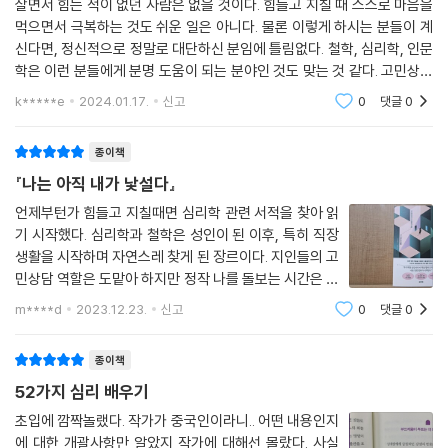
살면서 힘든 적이 없던 사람은 없을 것이다. 힘들고 지칠 때 스스로 마음을
만 내면은 약하고 자존감과 안정감이 결여되어 있다. 다른 사람을 통제하
빠르게 변화하는 사회 속에서 복잡한 인간관계를 이루며 살아가는 많은 현
먹으면서 극복하는 것도 쉬운 일은 아니다. 물론 이렇게 하시는 분들이 계
여 자신을 보호해야만 안정감을 얻을 수 있는 방식이다.
대인이 자신의 행복에 도움이 되지 않는 습관에 중독되고, 크게 중요하지
신다면, 정신적으로 정말로 대단하신 분임에 틀림없다. 철학, 심리학, 인문
않은 일에 감정을 소모하며 괴로워한다. 또 건강하지 않은 관계에 집착하
학은 이런 분들에게 분명 도움이 되는 분야인 것도 맞는 것 같다. 고민상담
** 그렇다면 자신이 생각했던 배우자의 기준에 살짝 미치지 않는 사람과
며 불안해한다. 저자는 이 모두가 가면을 벗은 진짜 자신의 모습을 낯설어
을 하시는 분들도 이런 학문적 내용을 근거로 하기 때문이다. 본인에게 본
k*****e
2024.01.17.
신고
0
댓글
0
교제하는 것을 ‘어쩔 수 없는, 그냥 그런 만남’이라고 할 수 있을까? 게임을
인 스스로
하는 데서 원인을 찾는다. 이들은 자신이 낯설기 때문에 세상에 자신을 제
좋아하는 소개팅남을 생산적이지 않다고 정의하는 것과 남자 친구에게 가
대로 알리지 못한다. 자신이 낯설기 때문에 자신의 요구를 명확하게 표현
종이책
방을 사달라는 여성을 ‘된장녀’라고 정의하는 것은 사실상 같은 이치인데,
하지 못한다. 또한 자신이 낯설기 때문에 스스로 고통을 유발하고 있다는
모두 편파적인 사고에서 비롯된 꼬리표일 뿐이다. 우리가 ‘된장녀’로 정의
『나는 아직 내가 낯설다』
사실을 깨닫지 못한다는 것이다.
되어 억울함을 느낄 때도 같은 가치 판단을 하고 있지 않을까? 위에서 그녀
언제부턴가 힘들고 지칠때면 심리학 관련 서적을 찾아 읽
가 언급한 이러한 ‘단점’은 확실히 결정을 내릴 때 망설이게 하지만 배우자
기 시작했다. 심리학과 철학은 성인이 된 이후, 특히 직장
겉으로 보이는 자아와 진짜 자아를 이해하려면 먼 길을 가야만 한다. 50만
를 선택하는 기준을 바꿀 수 있는 여유가 있다면 이러한 ‘결점’은 실제로 그
생활을 시작하며 자연스레 찾게 된 장르이다. 지인들의 고
명의 마음을 보듬어준 심리상담가이자 베스트셀러 작가, 또 1인 크리에이
의 특징에 불과하다는 사실을 깨닫게 된다.
민상담 역할은 도맡아 하지만 정작 나를 돌보는 시간은 갖
터로 활동 중인 다장쥔궈는 52가지의 전형적인 심리 주제를 보다 심층적
지 못했고 그 갈증을 홀로 책에서 찾아왔다. 직장을 관두
으로 접근하여 가짜 자아의 속임수를 간파하고 낯설지만 진짜 자아를 찾는
m****d
2023.12.23.
신고
0
댓글
0
고 반려견을 입양하며 잠시 심리학 서적을 찾지 않았던 것
** 모든 사람은 외딴섬이다. 이 외딴섬은 홀로 자립해야 더욱 잘 살아남는
여정으로 인도한다.
이 올 가을 벌어진 일련의 사건들로
다. 다른 사람의 외딴섬 사이의 거리를 명확히 알고 어떻게 하면 적정한 선
종이책
을 넘지 않고 왕래할 수 있는지 깨달아야 한다. 먼저 자신의 외딴섬을 잘 관
이 책은 한 번 보는 것으로는 충분하지 않다. 마음을 어루만지는 듯한 저자
52가지 심리 배우기
리하는 것을 기반으로 다른 섬에서 일어나는 일에 지나치게 간섭하지 않고
의 따스한 글은 매번 읽을 때마다 새로운 위로와 통찰을 안겨주기 때문이
침범하지 않으며, 건강한 내부 생태 순환 체계가 있어야만 자신의 영역이
초입에 깜짝놀랬다. 작가가 중국인이라니.. 어떤 내용인지
다. 언제든 무기력한 순간이 찾아올 때마다 이 책을 펼쳐보기 바란다. 다시
에 대한 개괄사항만 알았지 작가에 대해선 몰랐다. 사실
건강하게 번성하고 발전할 수 있다.