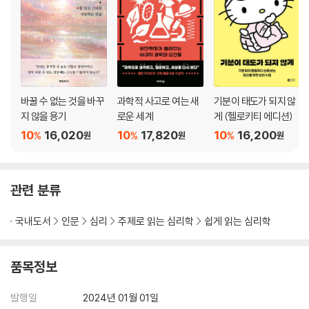
바꿀 수 없는 것을 바꾸
과학적 사고로 여는 새
기분이 태도가 되지 않
지 않을 용기
로운 세계
게 (헬로키티 에디션)
10
16,020
10
17,820
10
16,200
%
%
%
원
원
원
관련 분류
국내도서
인문
심리
주제로 읽는 심리학
쉽게 읽는 심리학
품목정보
발행일
2024년 01월 01일