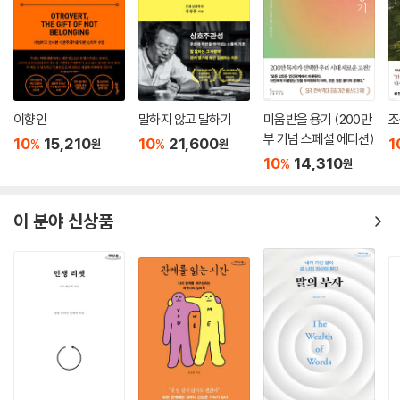
이향인
말하지 않고 말하기
미움받을 용기 (200만
조
부 기념 스페셜 에디션)
10
15,210
10
21,600
1
%
%
원
원
10
14,310
%
원
이 분야 신상품