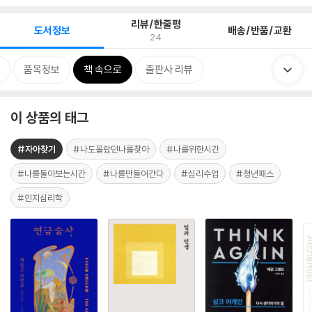
리뷰/한줄평
도서정보
배송/반품/교환
24
품목정보
책 속으로
출판사 리뷰
이 상품의 태그
#자아찾기
#나도몰랐던나를찾아
#나를위한시간
#나를돌아보는시간
#나를만들어간다
#심리수업
#청년패스
#인지심리학