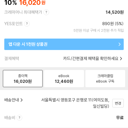
10
16,020
크레마머니 최대혜택가
14,520원
YES포인트
890원 (5%)
5만원 이상 구매 시 2천원 추가 적립
앱 다운 시 1천원 상품권
결제혜택
카드/간편결제 혜택을 확인하세요
종이책
eBook
크레마클럽
16,020
원
12,460
원
eBook 구독
배송안내
서울특별시 영등포구 은행로 11(여의도동,
변경
일신빌딩)
배송비
무료