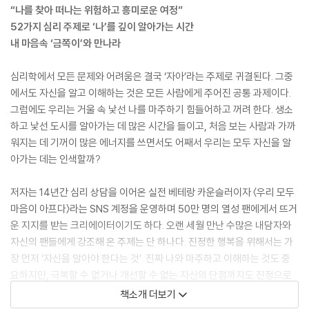
“나를 찾아 떠나는 위험하고 흥미로운 여정”
52가지 심리 주제로 ‘나’를 깊이 알아가는 시간
내 마음속 ‘금쪽이’와 만나라
심리학에서 모든 문제와 어려움은 결국 ‘자아’라는 주제로 귀결된다. 그중
에서도 자신을 알고 이해하는 것은 모든 사람에게 주어진 공통 과제이다.
그럼에도 우리는 거울 속 낯선 나를 마주하기 힘들어하고 꺼려 한다. 생소
하고 낯선 도시를 알아가는 데 많은 시간을 들이고, 처음 보는 사람과 가까
워지는 데 기꺼이 많은 에너지를 쓰면서도 어째서 우리는 모두 자신을 알
아가는 데는 인색할까?
저자는 14년간 심리 상담을 이어온 실전 베테랑 카운슬러이자 〈우리 모두
마음이 아프다〉라는 SNS 계정을 운영하며 50만 명의 열성 팬에게서 뜨거
운 지지를 받는 크리에이터이기도 하다. 오랜 세월 만난 수많은 내담자와
자신의 팬들에게 강조해 온 주제는 단 하나다. 진정한 행복을 위해서는 가
장 먼저 ‘자신을 알아야 한다는 것’. 진짜 나와 마주하고 이해하는 것도 중
요하지만, 극복할 수 없거나 개선할 수 없는 자신의 단점까지도 진정으로
받아들일 때 지금까지 한 번도 경험하지 못했던 행복을 누릴 수 있다고 강
책소개 더보기
조한다.