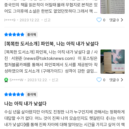
깨어난 ‘진짜 나’, 온전한 자기다운 모습으로 사랑하고, 일하고, 살아내고,
중국인의 책을 읽은적이 어릴때 몰래 무협지로 본적은 있
자신에게 친절해진 이 세상을 즐기길 바란다.
어도 그이후에 소설은 한번도 없었던듯하다.그래서 책 중
** 자격지심이 강한 사람은 자기실현적 예언을 하는데, 그들은 늘 ‘나는 자
간중간에 중국 MZ세대들 얘기나 드라마에 대한 예시들
격이 없다’고 생각하기 때문에 더 나아지고, 더 많은 것을 얻을 여러 기회를
l****9
2023.12.22.
신고
0
댓글
0
이 나올때 기초지식(?)이 없는 나로선 생경하면서도 신선
피하고 멀리하며 항상 자신을 억울한 상황에 처하게 하는 행동 습관에 머
한 부분도 있었다..리뷰들을 요즘 많이 쓰면서
물러 있다. 그리고 시간이 지남에 따라 자신의 욕구와 욕망을 가두는 데 익
종이책
숙해진다. 인간의 욕구와 욕망이 억압되면 결국 더 나은 삶으로부터 점점
[똑똑한 도서소개] 파인북, 나는 아직 내가 낯설다
멀어지고 불행에 더 가까워진다.
[똑똑한 도서소개] 파인북, 나는 아직 내가 낯설다 글 / 사
과거를 거슬러 올라가는 것은 자격지심을 가진 사람에게 그것이 형성된 경
진 : 서원준 (news@toktoknews.com) 이 포스팅은
로를 볼 수 있도록 하기 위해서다. 설사 이 길을 되돌릴 수 없더라도 특정
컬처블룸카페를 통해서 파인북에서 도서를 제공받아 작
방법을 통해 인지적으로 ‘다시’ 이 길을 걸으면서 ‘나는 자격이 없다’, ’나는
성하였으며 도서소개 (구매가이드) 성격이 강한 글입니
가치가 없다‘는 마음가짐을 바꾸면 담대하게 아름다움을 끌어안을 수 있
다. 12월도 이제 크리스마스, 연말연시 분위기가 고조되
S****W
2023.12.22.
신고
0
댓글
0
다.
고 있습니다. 거리에는 캐롤송이 울리고 크리스마스트리
가 환하게 밝히는 등 점점 고조되고 있는 느낌입
종이책
** 내 주변을 둘러보면 무슨 일이든 가장 앞장서서 달려가는 친구들이 있
다. 팀플레이가 필요한 일이어도 다른 사람이 하는 걸 불안해하고 어려움
나는 아직 내가 낯설다
이 닥치면 오로지 자신만 그 일을 감당할 수 있는 사람이라고 생각한다. 일
수십 년을 살아왔지만 아직도 진정한 나가 누구인지에 관해서는 정확하게
상에서도 마찬가지다. 그들은 연인과의 문제를 항상 자기 탓으로 돌리고
대답할 수가 없다. 어느 것이 진짜 나의 모습인지도 헷갈린다. 《나는 아직
심지어 상대방이 자신의 일에 만족하지 않는 것도 자신이 도와주지 못해서
내가 낯설다》를 통해 진짜 자아에 대해 알아보는 시간을 가지고 싶어 이 책