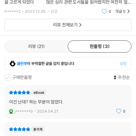
라고 자책한다.
을 고르게 되었다. 많은 심리 관련 도서들을 읽어왔지만 여전히 알기
그들이 모든 문제를 짊어지는 데 급급한 이유는 과거에 많은 문제를 성공
힘든 부분이 있다. 바로 나 자신이 누구인가 하는 비교적
l******2
2023.12.20.
신고
0
댓글
0
적으로 해결했기 때문이 아닌 불필요한 ‘죄책감’에서 비롯된 것이다. 그들
은 모든 나쁜 결과가 자신에 의해 일어났고 그들의 존재 자체가 ‘원죄’라고
리뷰 전체보기
생각한다.
--- 본문 중에서
리뷰
21
한줄평
3
클린봇
이 부적절한 글을 감지 중입니다.
설정
구매한줄평
추천순
eBook
이건 난데? 하는 부분이 많았다..
j*******0
2024.04.21.
0
종이책