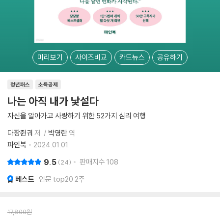
미리보기
사이즈비교
카드뉴스
공유하기
청년패스
소득공제
나는 아직 내가 낯설다
자신을 알아가고 사랑하기 위한 52가지 심리 여행
다장쥔궈
저
박영란
역
파인북
2024.01.01.
9.5
판매지수
108
24
베스트
인문 top20 2주
17,800
원