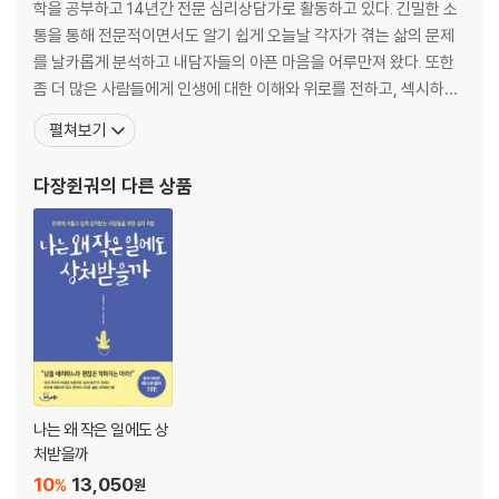
학을 공부하고 14년간 전문 심리상담가로 활동하고 있다. 긴밀한 소
관계의 악순환 - 헤어지지도 사랑하지도 못하는 이별 마니아
통을 통해 전문적이면서도 알기 쉽게 오늘날 각자가 겪는 삶의 문제
운명적인 만남 - 운명적 사랑을 꿈꾸는 철없는 당신에게
를 날카롭게 분석하고 내담자들의 아픈 마음을 어루만져 왔다. 또한
좀 더 많은 사람들에게 인생에 대한 이해와 위로를 전하고, 섹시하면
PART 2. 낯선 진짜 자아와의 첫 만남
서도 실용적인 심리학 지식을 알리기 위해 1인 미디어 〈우리 모두 마
펼쳐보기
음이 아프다〉에 글을 연재하기 시작했으며 50만 명이 넘는 열성 팬들
4장 가짜 자아를 발견하다
에게 사랑받고 있다. 글을 읽다 보면 자연스럽게 심리학적 관점에서
다장쥔궈
의 다른 상품
심리적 ‘유모’ - 당신은 지금껏 젖을 뗀 적이 없는 ‘거대한 아기’다
자신을 인식하고 이해하게 된다. 저자의 대표작으로는 『나는
자기혐오의 투사 - 다른 사람의 열등감에 대가를 치르지 마라
습관은 상처다 - ‘익숙하다’는 말이 가장 두렵다
자격지심 - 살면서 가장 두려운 말 ‘어울리지 않는다’
어장관리 - 당신에게 현재를 줄 수 없는 사람은 미래도 주지 못한다
과제분리 - ‘나는 중요하다’는 환상
5장 진짜 자아와 조우하다
미해결과제 뛰어넘기 - 작은 상처도 지우지 못하는 이유
감정적 가치 높이기 - 사랑의 진위를 위해 ‘감정적 가치’를 살펴라
나는 왜 작은 일에도 상
진심으로 사랑하기 - 그가 예전처럼 잘해주지 않는다면, 진짜 연애의 시작
처받을까
이다
10
13,050
%
원