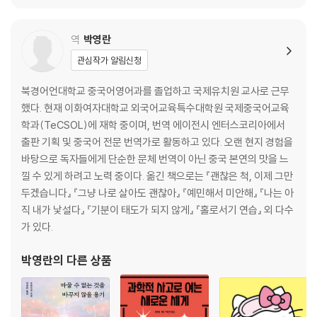
PART 3. 깨어날수록 자유로운 나
역
박영란
6장 새로운 내면으로의 침잠
관심작가 알림신청
불안과 함께 지내기 - 사회적 불안, 무엇을 걱정하고 있는가?
냉철한 판단 - 결혼과 연애에서 위험요소 감별하기
북경어언대학교 중국어영어과를 졸업하고 국제유치원 교사로 근무
했다. 현재 이화여자대학교 외국어교육특수대학원 국제중국어교육
7장 진짜 자아와의 평온한 동행
학과(TeCSOL)에 재학 중이며, 번역 에이전시 엔터스코리아에서
인생무상의 막막함 - 막막함을 느낄 때가 가장 완벽한 출발 시기이다
출판 기획 및 중국어 전문 번역가로 활동하고 있다. 오랜 현지 경험을
악담과 험담에 대한 대처 - 나에게 오롯이 집중하기
바탕으로 독자들에게 단순한 문체 번역이 아닌 중국 본연의 맛을 느
동정심 내려놓기 - 연애로 자신의 위대함을 증명할 필요가 없다
낄 수 있게 하려고 노력 중이다. 옮긴 책으로는 『괜찮은 척, 이제 그만
야생 원숭이 되기 - 동물원의 원숭이에서 벗어나라
두겠습니다』 『그냥 나로 살아도 괜찮아』 『예민해서 미안해』 『나는 아
진정한 나로 살아가기 - 가슴 아파도 찬란하게 살아야 한다
직 내가 낯설다』 『기분이 태도가 되지 않게』 『홀로서기 연습』 외 다수
가 있다.
박영란
의 다른 상품