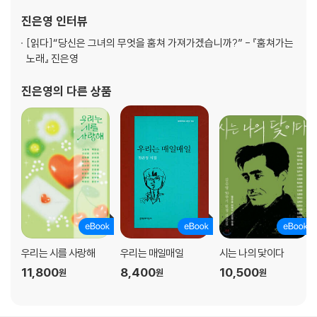
봄여름가을겨울의 모놀로그
진은영
인터뷰
시인 만세
한 시인에게 보내는 편지
[읽다]
“당신은 그녀의 무엇을 훔쳐 가져가겠습니까?” - 『훔쳐가는
노래』 진은영
Ⅲ. 사실
진은영
의 다른 상품
봄여름가을겨울
월요일에 만나요
사실
스타바트 마테르
아뉴스데이, 새뮤얼 바버
일대기
죽은 마술사
라푼젤, K를 기다리다
방을 위한 엘레지
우리는 시를 사랑해
우리는 매일매일
시는 나의 닻이다
죽은 엄마가 아이에게
11,800
8,400
10,500
원
원
원
아르스 포에티카
쓰지 않은 것들
빨간 네잎클로버 들판