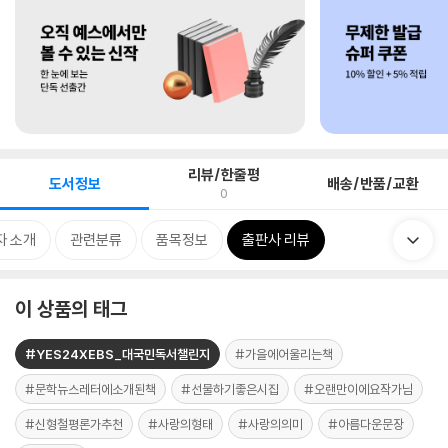
리뷰/한줄평
도서정보
배송/반품/교환
0
자 소개
관련분류
품목정보
출판사 리뷰
이 상품의 태그
#YES24XEBS_대국민독서챌린지
#가을에어울리는책
#문학뉴스레터에소개된책
#선물하기좋은시집
#오랜만이에요작가님
#신형철평론가추천
#사랑의형태
#사랑의의미
#아름다운문장