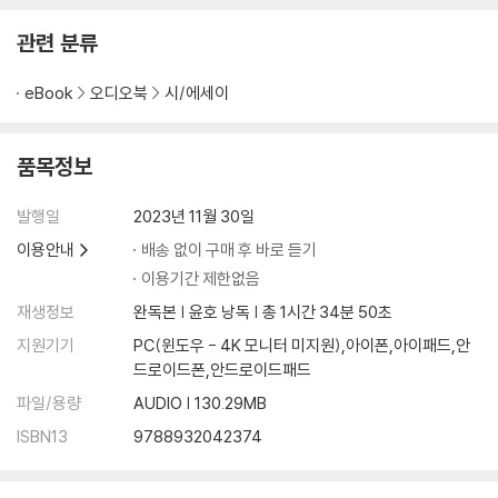
관련 분류
시를 쓰며 참고한 것들
eBook
오디오북
시/에세이
해설
사랑과 하나인 것들: 저항, 치유, 예술 · 신형철
품목정보
발행일
2023년 11월 30일
이용안내
배송 없이 구매 후 바로 듣기
이용기간 제한없음
재생정보
완독본 | 윤호 낭독 | 총 1시간 34분 50초
지원기기
PC(윈도우 - 4K 모니터 미지원),아이폰,아이패드,안
드로이드폰,안드로이드패드
파일/용량
AUDIO | 130.29MB
ISBN13
9788932042374