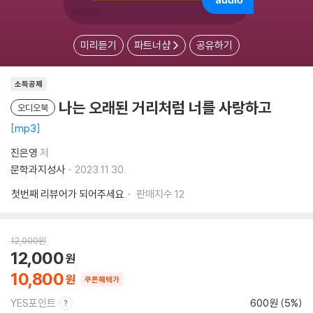
미리듣기
파트너샵
공유하기
소득공제
나는 오래된 거리처럼 너를 사랑하고
오디오북
mp3
진은영
저
문학과지성사
2023.11.30.
첫번째 리뷰어가 되어주세요
판매지수
12
12,000
원
12,000
10,800
쿠폰혜택가
YES포인트
600원 (5%)