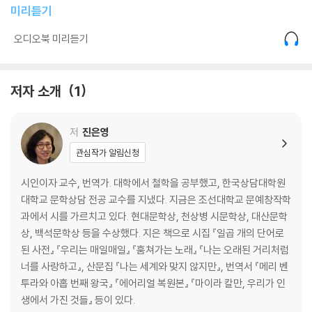
미리듣기
생일
남아 있는 것들
오디오북 미리듣기
종이
봄의 노란 유리 도미노를
저자 소개
1
Ⅱ. 한 아이에게
저
진은영
우주의 옷장 속에서
올랜도
관심작가 알림신청
그날 이후
뱀 이야기
시인이자 교수, 번역가. 대학에서 철학을 공부했고, 한국상담대학원
단조로운 시
대학교 문학상담 전공 교수를 지냈다. 지금은 조선대학교 문예창작학
천칭자리 위에서 스무 살이 된 예은에게
과에서 시를 가르치고 있다. 현대문학상, 천상병 시문학상, 대산문학
내가 할 수 있는 것과 할 수 없는 것에 대하여
상, 백석문학상 등을 수상했다. 지은 책으로 시집 『일곱 개의 단어로
빨간 풍선
된 사전』 『우리는 매일매일』 『훔쳐가는 노래』 『나는 오래된 거리처럼
나는 도망 중
너를 사랑하고』, 산문집 『나는 세계와 맞지 않지만』, 번역서 『메리 벤
아빠
투라와 아홉 번째 왕국』 『에어리얼 복원본』 『마이라 칼만, 우리가 인
언제나
생에서 가진 것들』 등이 있다.