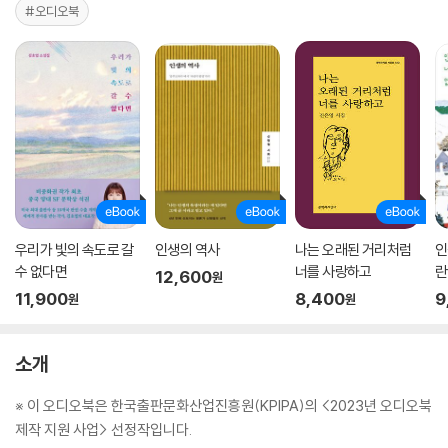
#오디오북
우리가 빛의 속도로 갈
인생의 역사
나는 오래된 거리처럼
인
수 없다면
너를 사랑하고
란
12,600
원
11,900
8,400
9
원
원
소개
※ 이 오디오북은 한국출판문화산업진흥원(KPIPA)의 <2023년 오디오북
제작 지원 사업> 선정작입니다.