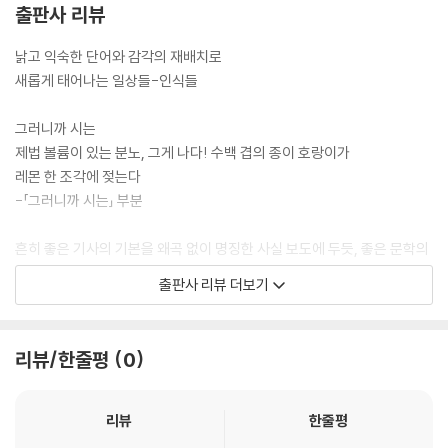
출판사 리뷰
낡고 익숙한 단어와 감각의 재배치로
새롭게 태어나는 일상들-인식들
그러니까 시는
제법 볼륨이 있는 분노, 그게 나다! 수백 겹의 종이 호랑이가
레몬 한 조각에 젖는다
-「그러니까 시는」 부분
흔히 좋은 기사의 기본을 왜곡 없이 명징한 사실 보도에 두듯, 좋은 문학의
가능성을 상황과 관계를 단순화하지 않고 읽는 이에 따라 다양한 이해를
출판사 리뷰 더보기
허락하는 데서 찾곤 한다. 그리고 그 좋은 예를 우리는 진은영의 시와 더불
어 경험해왔다. 일찍이 낯선 은유와 아포리즘, 철학적 알레고리가 가득한
시들로(“혁명/눈 감을 때만 보이는 별들의 회오리/가로등 밑에서는 투명
리뷰/한줄평
0
하게 보이는 잎맥의 길//시, 일부러 뜯어본 주소 불명의 아름다운 편지”?
「일곱 개의 단어로 된 사전」, 『일곱 개의 단어로 된 사전』) 편협한 고정관념
을 무너뜨리고, “모르는 일들이 흘러와서 조금씩 젖어드는 일/내 안의 딱
리뷰
한줄평
딱한 활자들이 젖어가며 점점 부드러워지게/점점 부풀어오르게/잠이 잠