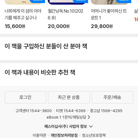
리지는 않았죠/ 한낮이 아니라/별들이 아니라/용접기 불꽃이 만든/한 개
의 반짝이는 구리 반지를/벽보 속에, 슬픔 속에, 한 노동자의 얼굴 속에 넣
너희에게 이 섬의 이야
월간낭독 No.10(202
어머니가 좋아하신 트
삶
어뒀을 뿐]”―「아뉴스데이, 새뮤얼 바버-한 노동자에게」) 변함없이 두터
기를 해주고 싶구나
6. 8)
로트 1
1
운 신뢰와 감탄으로 읽어온 우리가 이번 시집을 펼쳐 들었을 때 더욱 곡진
15,600
20,000
29,800
원
원
원
한 마음이 되는 이유 또한 여럿인데, 그 가운데.
이 책을 구입하신 분들이 산 분야 책
다시, 2014년 봄으로 가 부르는 진실들
땀의 완두콩, 그거 부드럽지만 헛된 슬픔의 총알
참새와 애벌레들의 후원금
이 책과 내용이 비슷한 추천 책
먼저 죽은 친구 얼굴이 자색 양파처럼 굴러 나오고
그리고 약속의 절벽
그에게 들려줘야 할 깎이지 않는 한마디
로그인
최근 본 상품
주문/배송
-내가 계속할게
-「모자」 부분
고객센터 1544-3800
티켓 1544-6399
중고샵 1566-4295
eBook 1:1문의/채팅상담
시집의 제목을 포함해 ‘사랑’은 진은영 시 특유의 탁월하고 섬세한 은유를
예스이십사(주) 사업자 정보
거쳐 때로는 저항/혁명의 이름으로(“과거에게 그랬듯 미래에게도 아첨하
지 않을게”-「청혼」) 때로는 변신과 불멸을 꾀하는 마법의 주문으로(“너는
이용약관
개인정보처리방침
청소년보호정책