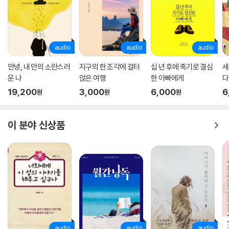
낯선 폐품 더미 속에서 잠시 혼이 나간 아이처럼,
도무지 쓰임을 알 수 없는 이상하고 망가진 물건들 사이에서,
또한 모든 이가 어느 다락방에 쌓인 낡은 몰락의 일종이었음이
문득 자연스러워지는 오후 한때
-「일대기」 부분
안녕, 내 안의 소란스러
지구의 한 조각에 걸터
십 년 후에 죽기로 결심
세
진은영의 시가 ‘하나의 사건을 둘러싼 몇 겹’의 사실/이야기를 품으려는 데
운 나
앉은 여행
한 아빠에게
다
는 그만한 이유가 있다. “얼마나 많은 것이 내 단순함의 칼날에 잘려 나갔
19,200
3,000
6,000
6
원
원
원
을까?”(뒤표지 시인의 글) 하는 시인 자신을 향한 경계와 반성이 수시로
작동하는 탓이다. 진은영 시에서 익숙한 시(인)에 대한 간결하면서도 힘
있는 다수의 명명들은 대개 미적인 것과 논리적인 것 사이에 발생하는 “구
이 분야 신상품
조적 긴장”과 “팽팽한 경쟁의 감미로움”(신형철 해설)을 단단히 붙들고
있다(“별들이 움직이지 않는 물 위를 고요가 흘러간다는 사실/물에 빠진
아이가 있었다는 사실/오늘 밤에도 그 애가 친지들의 심장을 징검다리처
럼 밟고/물을 무사히 건넌다는 사실”―「사실」). 삶-일상에 문학을, 철학
을, 그리고 정치(적 용어)를 들이고 콜라주하는 일에 오래 골몰해온 그의
시들을(“자면서 벌어진 입술로 새어 나오는 잠꼬대 같은 진실들/그런 걸,
믿으라는 말인가/나는 오랫동안 묻곤 했습니다//믿음으로/ 믿음을 지우
면서/ 당신은 스스로 답했습니다:/나는 세상의 빛이다/[그러나 욕심을 부