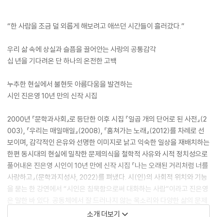
“한 사람을 조금 덜 외롭게 해보려고 애쓰던 시간들이 흘러갔다.”
우리 삶 속에 상실과 슬픔을 끌어안는 사랑의 공통감각
십 년을 기다려온 단 하나의 온전한 고백
누추한 현실에서 불현듯 아름다움을 발견하는
시인 진은영 10년 만의 신작 시집
2000년 『문학과사회』로 등단한 이후 시집 『일곱 개의 단어로 된 사전』(2
003), 『우리는 매일매일』(2008), 『훔쳐가는 노래』(2012)를 차례로 선
보이며, 감각적인 은유와 선명한 이미지로 낡고 익숙한 일상을 재배치하는
한편 동시대의 현실에 밀착한 문제의식을 철학적 사유와 시적 정치성으로
풀어내온 진은영 시인이 10년 만에 신작 시집 『나는 오래된 거리처럼 너를
사랑하고』(문학과지성사, 2022)를 펴냈다. 시(인)의 사회적 위치와 기능
을 묻는 한 강연에서 “시인은 침묵함으로써 대화하는 사람”이라고 진은영
은 말한 바 있다. 공동체에서 잘 드러나지 않는 목소리와 다양한 삶의 문제
들에 귀를 기울여 그들의 삶을 문학적으로 가시화하는 일, 그 어렵고 힘든
소개 더보기