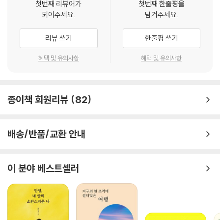
첫번째 리뷰어가
첫번째 한줄평을
처럼 풀리고/집이 집만큼 커지고 바다가 바다처럼 깊어지는 일/내가 모르
되어주세요.
남겨주세요.
는 일들이 흘러와서/내 안의 붉은 물감 풀어놓고 흘러가는 일”(「물속에
서」, 『우리는 매일매일』)의 복판에서 우리 마음의 무늬를 읽게 하는 순간이
리뷰 쓰기
한줄평 쓰기
그의 시집 어디를 펼쳐도 가능했다.
혜택 및 유의사항
혜택 및 유의사항
길지 않은 시에 “긴 손가락”의 이야기를 몇 겹의 의미로 감추는 데 여전히
능한 그 덕분에(「아르스 포에티카」) 우리는 이번 시집 곳곳에서 풍부하고
아름다운 ‘생의 시간’을 속도감 있게 마주한다.(“어린 시절이 숨어 있던 은
종이책 회원리뷰
82
유의 커다란 옷장에서/나를 꺼내 데려가주세요/얇은 잠옷 차림으로 창문
너머 별을 타고 야반도주하는 연인들처럼 가볍게/들판의 귀리 싹이 몇 인
치의 초록으로 땅을 들어 올리듯/차력사인 봄을 불러다 주세요/붉은 담쟁
배송/반품/교환 안내
이 잎이 잔 속에서 피어나고 흰 양털 장화 속이 축축해지도록 눈 내립니다/
별과 알코올을 태운 젖은 재들 휘날립니다//내가 고백할 수 있도록”-「당
신의 고향집에 와서」)
이 분야 베스트셀러
찢기거나 부서지고, 헝클어지고 녹아내리는
마음 너머의 사실들