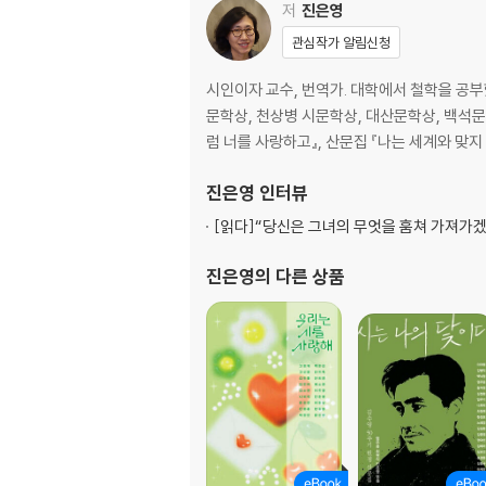
네가 소년이었을 때
저
진은영
신발장수의 노래
관심작가 알림신청
소멸
우리는 매일매일
시인이자 교수, 번역가. 대학에서 철학을 공
2. 미친 사랑의 노래
문학상, 천상병 시문학상, 대산문학상, 백석문학
메피스토 왈츠
럼 너를 사랑하고』, 산문집 『나는 세계와 맞지
Modification
한밤중에
진은영
인터뷰
청춘 3
[읽다]
“당신은 그녀의 무엇을 훔쳐 가져가겠
앤솔러지
나는
진은영
의 다른 상품
그날
인공호수
Summer Snow
물속에서
어느 날
비평가에게
나에게
닭이 울기 전에