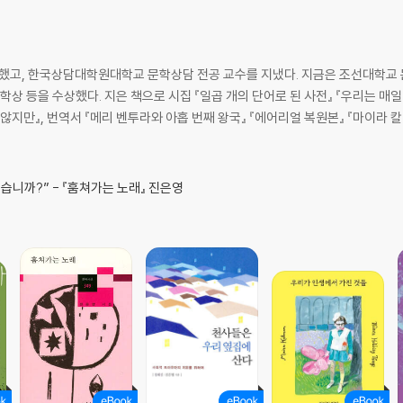
부했고, 한국상담대학원대학교 문학상담 전공 교수를 지냈다. 지금은 조선대학교
상 등을 수상했다. 지은 책으로 시집 『일곱 개의 단어로 된 사전』 『우리는 매일
 않지만』, 번역서 『메리 벤투라와 아홉 번째 왕국』 『에어리얼 복원본』 『마이라 칼
습니까?” - 『훔쳐가는 노래』 진은영