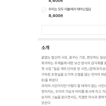
8,400
원
우리는 모두 이불에서 태어난걸요
8,400
원
소개
끝없는 발산의 사유, 꿈꾸는 기호, 변모하는 일상
회귀하는 주제들에 대한 낯선 방식의 감각화를 
첫 시집 『일곱 개의 단어로 된 사전』(문학과지성
가득한 초현실을 오가며 신열을 앓는 언어의 파문
8)을 펴냈다.
과작의 시인이지만 이렇다 할 태작이 없는 시인으
얻어지는, 우리의 가슴과 머리를 동시에 치고 가
승자의 그늘을 읽으면서도, 치열한 의식과 환하
모은다.