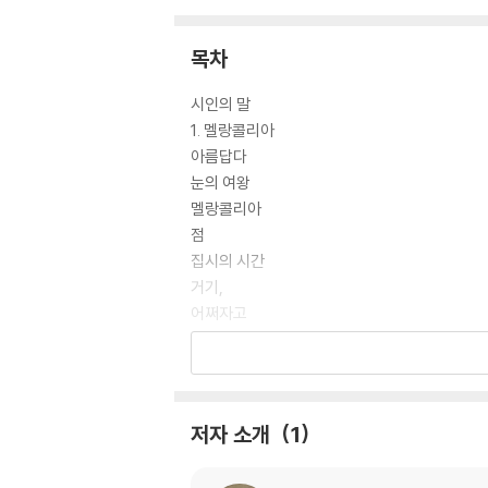
목차
시인의 말
1. 멜랑콜리아
아름답다
눈의 여왕
멜랑콜리아
점
집시의 시간
거기,
어쩌자고
무질서한 이야기들
라,라, 라푼젤
푸른 셔츠의 남자
연애의 법칙
저자 소개
1
방랑자
바람의 노래