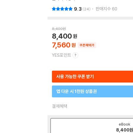
9.3
판매지수
60
24
8,400
원
8,400
7,560
쿠폰혜택가
YES포인트
사용 가능한 쿠폰 받기
앱 다운 시 1천원 상품권
결제혜택
eBook
8,400