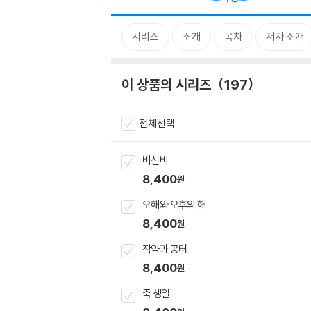
시리즈
소개
목차
저자 소개
이 상품의 시리즈
197
전체선택
비신비
8,400
원
오해와 오후의 해
8,400
원
작약과 공터
8,400
원
축 생일