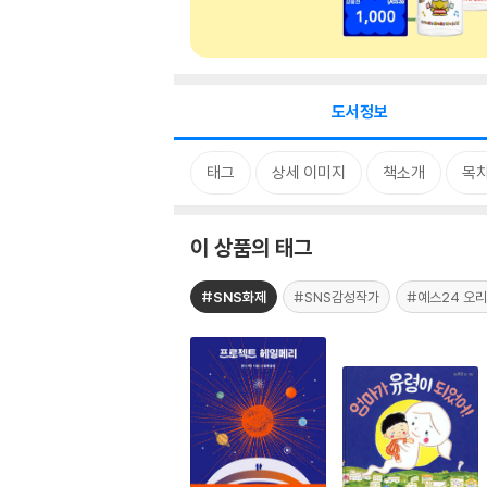
도서정보
태그
상세 이미지
책소개
목
이 상품의 태그
#SNS화제
#SNS감성작가
#예스24 오