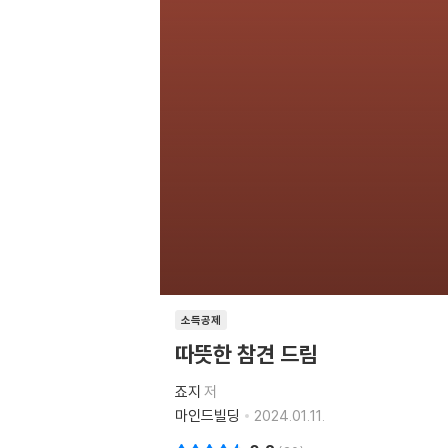
소득공제
따뜻한 참견 드림
죠지
저
마인드빌딩
2024.01.11.