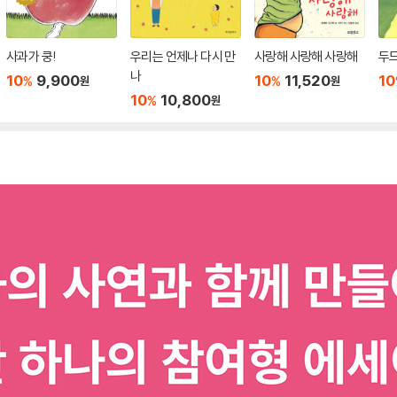
사과가 쿵!
우리는 언제나 다시 만
사랑해 사랑해 사랑해
두
나
10
9,900
10
11,520
10
%
%
원
원
10
10,800
%
원