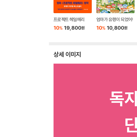
프로젝트 헤일메리
엄마가 유령이 되었어!
10
19,800
10
10,800
%
%
원
원
상세 이미지