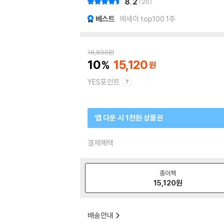
8.2
20
베스트
에세이 top100 1주
16,800
원
10
15,120
YES포인트
앱 다운 시 1천원 상품권
결제혜택
종이책
15,120
원
배송안내