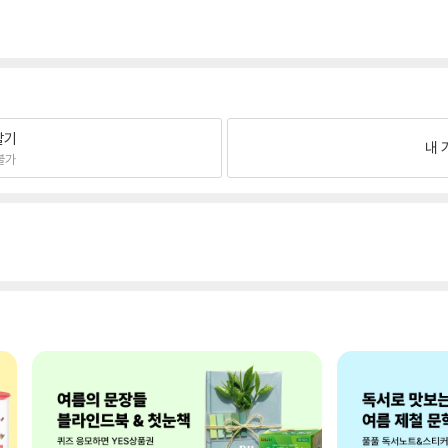
팔기
내 
불가