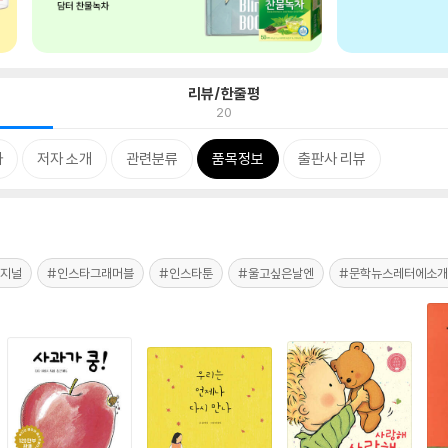
리뷰/한줄평
20
차
저자 소개
관련분류
품목정보
출판사 리뷰
리지널
#인스타그래머블
#인스타툰
#울고싶은날엔
#문학뉴스레터에소