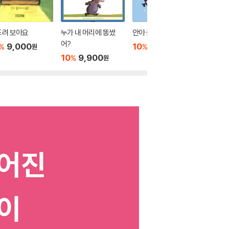
드려 보아요
누가 내 머리에 똥쌌
안아 줄게
재미있는
어?
9,000
10
11,700
10
1
%
%
%
원
원
10
9,900
%
원