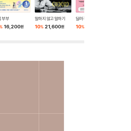
 부부
말하지 않고 말하기
달러구트 꿈 백화점 0
위버멘
16,200
10
21,600
10
16,020
10
1
%
%
%
%
원
원
원