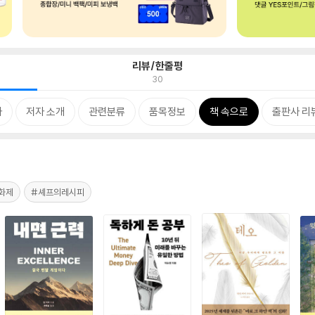
리뷰/한줄평
30
차
저자 소개
관련분류
품목정보
책 속으로
출판사 리
화제
#셰프의레시피