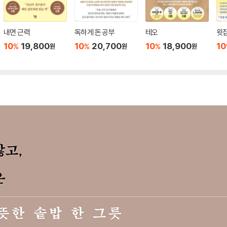
내면 근력
독하게 돈 공부
테오
윗집
10
19,800
10
20,700
10
18,900
10
%
%
%
원
원
원