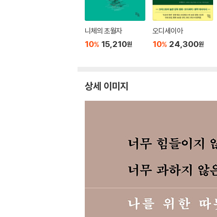
니체의 초월자
오디세이아
10
15,210
10
24,300
%
%
원
원
상세 이미지