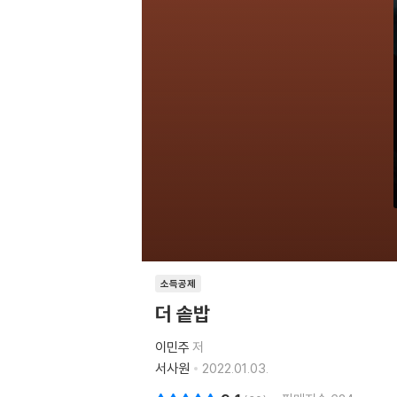
소득공제
더 솥밥
이민주
저
서사원
2022.01.03.