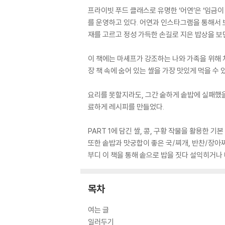
프라이빗 푸드 클래스로 유명한 ‘어연’은 ‘임금
를 운영하고 있다. 어연과 인스타그램을 통해서
재를 고르고 정성 가득한 손길로 지은 밥상을 보
이 책에는 마셰프가 강조하는 나와 가족을 위해 차
장 책 속에 숨어 있는 쌀을 가장 맛있게 먹을 수 
요리를 못할지라도, 그간 숱하게 솥밥에 실패했을
료하게 레시피를 만들었다.
PART 1에 담긴 쌀, 콩, 구황 작물을 활용한 
또한 솥밥과 맛궁합이 좋은 국/찌개, 반찬/장아
부디 이 책을 통해 솥으로 밥을 짓다 설익히거나
목차
여는 글
일러두기