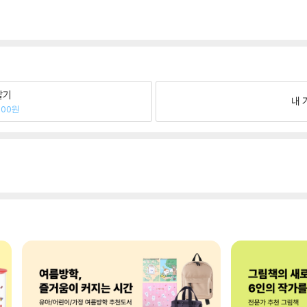
팔기
내 
700원