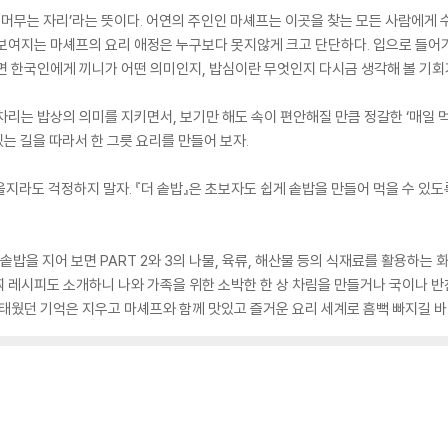
이 머무는 자리’라는 뜻이다. 어연의 주인인 마셰프는 이곳을 찾는 모든 사람에게
 보여지는 마셰프의 요리 애정은 누구보다 못지않게 크고 단단하다. 입으로 들어
면 한국인에게 끼니가 어떤 의미인지, 밥심이란 무엇인지 다시금 생각해 볼 기회
리는 밥상의 의미를 지키면서, 보기만 해도 속이 편안해질 만큼 정갈한 ‘매일 먹을 
있는 길을 따라서 한 그릇 요리를 만들어 보자.
지라도 걱정하지 말자. 『더 솥밥』은 초보자도 쉽게 솥밥을 만들어 먹을 수 있도
기본 솥밥을 지어 보면 PART 2와 3의 나물, 육류, 해산물 등의 식재료를 활용하는
찌 레시피도 소개하니 나와 가족을 위한 소박한 한 상 차림을 만들거나 국이나 반
 태웠던 기억은 지우고 마셰프와 함께 맛있고 즐거운 요리 세계로 흠뻑 빠지길 바