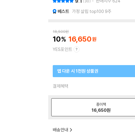
9.1
판매지수
624
30
베스트
가정 살림 top100 9주
18,500
원
10
16,650
YES포인트
앱 다운 시 1천원 상품권
결제혜택
종이책
16,650
원
배송안내