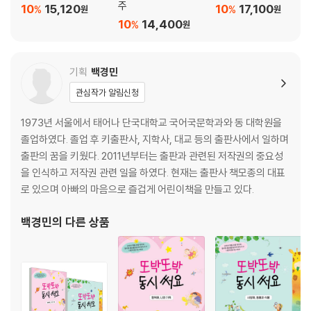
주
10
15,120
10
17,100
%
%
원
원
10
14,400
%
원
기획
백경민
관심작가 알림신청
1973년 서울에서 태어나 단국대학교 국어국문학과와 동 대학원을
졸업하였다. 졸업 후 키출판사, 지학사, 대교 등의 출판사에서 일하며
출판의 꿈을 키웠다. 2011년부터는 출판과 관련된 저작권의 중요성
을 인식하고 저작권 관련 일을 하였다. 현재는 출판사 책모종의 대표
로 있으며 아빠의 마음으로 즐겁게 어린이책을 만들고 있다.
백경민
의 다른 상품