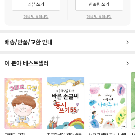
리뷰 쓰기
한줄평 쓰기
혜택 및 유의사항
혜택 및 유의사항
배송/반품/교환 안내
이 분야 베스트셀러
그래도, 다정
초등학생을 위한 바른
너처럼 예쁜 동시, 나태
사