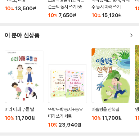
손글씨 동시 쓰기 55
주 동시 따라 쓰기
10
13,500
1
%
원
10
7,650
10
15,120
%
%
원
원
이 분야 신상품
머리 어깨 무릎 발
또박또박 동시+동요
이슬방울 산책길
앵
따라쓰기 세트
10
11,700
10
11,700
1
%
%
원
원
10
23,940
%
원