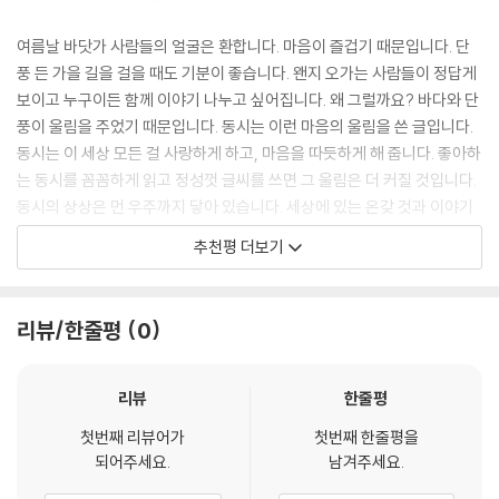
이 있습니다. 동화작가 한태희의 귀엽고 사랑스러운 그림과 함께 작품을
읽으면서 감성을 키우면서 글씨 연습을 할 수 있습니다. 4장은 어린이들이
여름날 바닷가 사람들의 얼굴은 환합니다. 마음이 즐겁기 때문입니다. 단
좋아하는 소재를 제시하여 직접 동시를 쓸 수 있게 하였습니다. 이 책을 모
풍 든 가을 길을 걸을 때도 기분이 좋습니다. 왠지 오가는 사람들이 정답게
두 마치게 되면 사랑스러운 우리 아이가 직접 손으로 쓴 동시집이 만들어
보이고 누구이든 함께 이야기 나누고 싶어집니다. 왜 그럴까요? 바다와 단
지게 됩니다.
풍이 울림을 주었기 때문입니다. 동시는 이런 마음의 울림을 쓴 글입니다.
동시는 이 세상 모든 걸 사랑하게 하고, 마음을 따듯하게 해 줍니다. 좋아하
TV, 스마트폰의 자극적인 내용에 익숙해져 버린 아이들에게 동시와 동요
는 동시를 꼼꼼하게 읽고 정성껏 글씨를 쓰면 그 울림은 더 커질 것입니다.
는 순수한 동심과 세상을 바라보는 밝은 태도를 전할 수 있는 좋은 컨텐츠
동시의 상상은 먼 우주까지 닿아 있습니다. 세상에 있는 온갖 것과 이야기
입니다. 좋은 감성과 바른 글씨를 키울 수 있는 이 책은 우리 아이에게 줄
나눌 수 있습니다. '동시를 많이 읽고 쓰면 거인이 된다.'라고 합니다. 자, 모
추천평 더보기
수 있는 최고의 선물이라고 확신합니다. 아울러 유치원, 초등학교, 방과 후
두 거인이 될 준비가 되었나요?
수업 등에서 아이들에게 하루 한편 씩 읽고 쓰게 하기에 좋은 교재라고 할
- 하청호 (대구문학관 관장 )
수 있겠습니다.
리뷰/한줄평
0
리뷰
한줄평
첫번째 리뷰어가
첫번째 한줄평을
되어주세요.
남겨주세요.