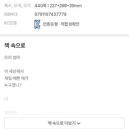
쪽수, 무게, 크기
440쪽 | 227*288*39mm
ISBN13
9791197437779
KC인증
인증유형 : 적합성확인
책 속으로
우리 엄마
이 세상에서
제일 예쁜 애가
누구겠니?
나
맞았다!
저걸 좀 보렴.
책 속으로 더보기
너는