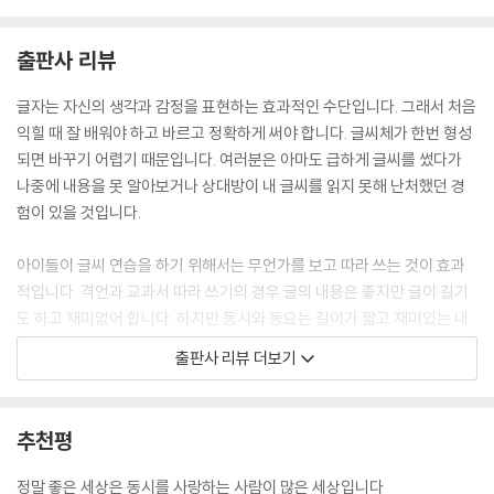
그림자도 예쁘다.
--- 「이상교」 중에서
출판사 리뷰
나무타령
글자는 자신의 생각과 감정을 표현하는 효과적인 수단입니다. 그래서 처음
익힐 때 잘 배워야 하고 바르고 정확하게 써야 합니다. 글씨체가 한번 형성
나무 나무 무슨 나무
되면 바꾸기 어렵기 때문입니다. 여러분은 아마도 급하게 글씨를 썼다가
방귀 뀌는 뽕나무
나중에 내용을 못 알아보거나 상대방이 내 글씨를 읽지 못해 난처했던 경
바람 솔솔 소나무
험이 있을 것입니다.
따끔따끔 가시나무
아이들이 글씨 연습을 하기 위해서는 무언가를 보고 따라 쓰는 것이 효과
나무 나무 무슨 나무
적입니다. 격언과 교과서 따라 쓰기의 경우 글의 내용은 좋지만 글이 길기
가자 가자 감나무
도 하고 재미없어 합니다. 하지만 동시와 동요는 길이가 짧고 재미있는 내
오자 오자 옻나무
용이기 때문에 아이들이 좋아합니다. 또 작품 감상을 통해 아이들이 감성
출판사 리뷰 더보기
꿩의 사촌 닥나무
을 키울 수 있다는 것도 큰 장점이기도 합니다. 저희 책모종은 이 점에 착안
--- 「전래동요」 중에서
하여 책을 기획하고 만들게 되었습니다.
추천평
이 책은 7~10세 어린이를 대상으로 합니다.
1~3장은 초등 교과서에 수록된 작가의 동시와 동요가 각 10편씩 총 30편
정말 좋은 세상은 동시를 사랑하는 사람이 많은 세상입니다