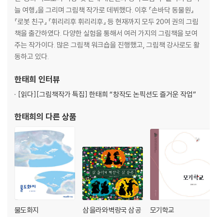
늘 여행』을 그리며 그림책 작가로 데뷔했다. 이후 『손바닥 동물원』
『로봇 친구』 『휘리리후 휘리리후』 등 현재까지 모두 20여 권의 그림
책을 출간하였다. 다양한 실험을 통해서 여러 가지의 그림책을 보여
주는 작가이다. 많은 그림책 워크숍을 진행했고, 그림책 강사로도 활
동하고 있다.
한태희
인터뷰
[읽다]
[그림책작가 특집] 한태희 “창작도 논픽션도 즐거운 작업”
한태희
의 다른 상품
물도화지
삼 을라와 벽랑국 삼 공
모기학교