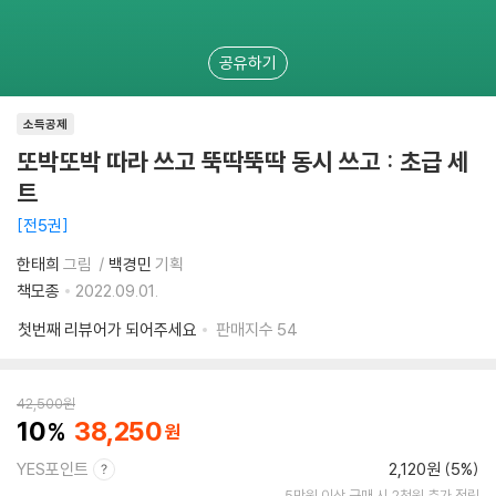
공유하기
소득공제
또박또박 따라 쓰고 뚝딱뚝딱 동시 쓰고 : 초급 세
트
전5권
한태희
그림
백경민
기획
책모종
2022.09.01.
첫번째 리뷰어가 되어주세요
판매지수
54
42,500
원
10
38,250
YES포인트
2,120원 (5%)
5만원 이상 구매 시 2천원 추가 적립