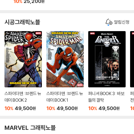
10
25,200
%
원
시공그래픽노블
알림신청
스파이더맨 : 브랜드 뉴
스파이더맨 : 브랜드 뉴
퍼니셔 BOOK 3 : 바보
퍼
데이 BOOK 2
데이 BOOK 1
들의 결탁
전
10
49,500
10
49,500
10
49,500
1
%
%
%
원
원
원
MARVEL 그래픽노블