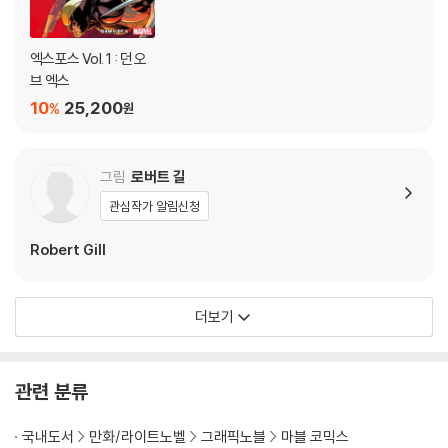
엑스포스 Vol. 1 : 던 오
브 엑스
10
25,200
%
원
그림
로버트 길
관심작가 알림신청
Robert Gill
더보기
관련 분류
국내도서
만화/라이트노벨
그래픽노블
마블 코믹스