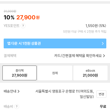
31,000
원
10
27,900
YES포인트
1,550원 (5%)
5만원 이상 구매 시 2천원 추가 적립
앱 다운 시 1천원 상품권
결제혜택
카드/간편결제 혜택을 확인하세요
종이책
eBook
원제
27,900
원
21,000
원
배송안내
서울특별시 영등포구 은행로 11(여의도동,
변경
일신빌딩)
배송비
무료