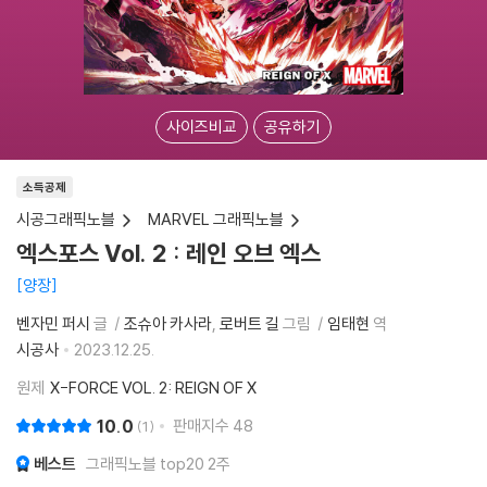
사이즈비교
공유하기
소득공제
시공그래픽노블
MARVEL 그래픽노블
엑스포스 Vol. 2 : 레인 오브 엑스
양장
벤자민 퍼시
글
조슈아 카사라
로버트 길
그림
임태현
역
시공사
2023.12.25.
원제
X-FORCE VOL. 2: REIGN OF X
10.0
판매지수
48
1
베스트
그래픽노블 top20 2주