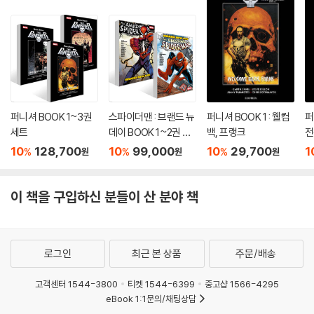
퍼니셔 BOOK 1~3권
스파이더맨 : 브랜드 뉴
퍼니셔 BOOK 1 : 웰컴
퍼
세트
데이 BOOK 1~2권 세
백, 프랭크
전
트
10
128,700
10
99,000
10
29,700
1
%
%
%
원
원
원
이 책을 구입하신 분들이 산 분야 책
로그인
최근 본 상품
주문/배송
고객센터 1544-3800
티켓 1544-6399
중고샵 1566-4295
eBook 1:1문의/채팅상담