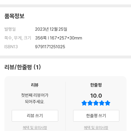
품목정보
발행일
2023년 12월 25일
쪽수, 무게, 크기
356쪽 | 167*257*30mm
ISBN13
9791171251025
리뷰/한줄평
1
리뷰
한줄평
10.0
첫번째 리뷰어가
되어주세요.
리뷰 쓰기
한줄평 쓰기
혜택 및 유의사항
혜택 및 유의사항