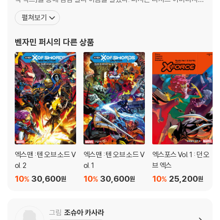
와중에 실연의 아픔으로 고통받을 뮤턴트는 과연 누가 될까? 그리고 충격
출연하고 마블과 스티처가 제작한 울버린 팟캐스트의 각본을 두 시즌
펼쳐보기
적인 배신에 가슴이 찢어질 뮤턴트는 누가 될 것인가?
동안 각각 「울버린: 롱 나이트」와 「울버린: 로스트 테일」이라는 제목
으로 썼다. 이중 「롱 나이트」는 애플이 뽑은 탑 15 팟캐스트에 선정되
벤자민 퍼시
의 다른 상품
벤자민 퍼시, 조슈아 카사라, 개리 브라운, 로버트 길, 마틴 코콜로, 스콧 이
는 동시에 2018년 아이하트 라
튼, 오렌 주니어, JP 메이어, 구루-eFX, 매튜 윌슨이 참여한 「엑스포스」(2
019) #15-26, 「울버린」(2020) #13 및 「엑스팩터」(2020) #10의 일부
수록.
엑스맨 : 텐 오브 소드 V
엑스맨 : 텐 오브 소드 V
엑스포스 Vol. 1 : 던 오
ol. 2
ol. 1
브 엑스
10
30,600
10
30,600
10
25,200
%
%
%
원
원
원
그림
조슈아 카사라