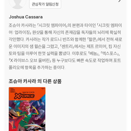
관심작가 알림신청
Joshua Cassara
조슈아 카사라는 「시크릿 엠파이어」의 본편과 타이인 「시크릿 엠파이
어: 업라이징」 원샷을 통해 자신의 존재감을 독자들의 뇌리에 확실히
각인했다. 카사라는 작가 로드니 반즈와 함께한 「팔콘」에서 전혀 새로
운 이미지의 샘 윌슨을 그렸고, 「센트리」에서는 제프 르미어, 킴 자신
토와 팀을 이루어 한껏 실력을 뽐냈다. 이후로도 「베놈」, 「엑스포스」,
「X 라이브스 오브 울버린」 등 누구보다도 빠른 속도로 작업하며 포트
폴리오에 항목을 추가하는 중이다.
조슈아 카사라
의 다른 상품