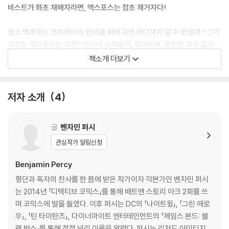
비스트가 화초 재배자라면, 엑스포스는 잡초 제거자다!
행크 맥코이는 크라코아의 안녕을 위해 과연 어디까지 갈 수 있을까? 그가
이끄는 엑스포스는 과연? 러시아 슈퍼솔저, 뱀파이어, 뮤턴트 증오 집단
등 뮤턴트를 위협하는 요소들이 급증하고, 그 중심에는 오메가 레드가 있
책소개 더보기
었다. 그러나 뮤턴트가 잠시 다른 곳에 정신이 팔려 있는 사이 깊은 바다 속
에서 파도를 뚫고 올라오는 또 다른 위협이 있었고, 그 어마어마한 규모는
베테랑 뮤턴트 전사 울버린마저 긴장하게 만들기에 충분했다. 엑스포스 멤
저자 소개
4
버들이 모두 악몽에 시달리는 동안, 분연히 일어선 쿠엔틴 콰이어가 그 공
포에 맞선다. 이번에는 피비 쿠쿠와 함께. 과연 키드 오메가는 내면의 어둠
글
벤자민 퍼시
과 마주한 뒤에도 다시금 자신을 추스려 강하게 일어설 수 있을까? 엑스포
스 개편 후 첫 헬파이어 갈라에서 그들은 파티의 평화를 유지하고 불청객
관심작가 알림신청
을 퇴치하는 임무를 맡는다. 그러나 사람들은 모두 똑같지 않고, 어떤 종족
Benjamin Percy
은 그중 더 공격적이기 마련이다. 전 세계를 무대로 한 무기 경쟁이 점점 치
열해지는 가운데, 헬파이어 갈라를 계기로 이번에는 크라코아가 그 목표물
평단과 독자의 찬사를 한 몸에 받은 작가이자 각본가인 벤자민 퍼시
이 되어 잿더미가 될 위기에 처한다. 엑스포스가 이 사악한 침입자를 막아
는 2014년 「디텍티브 코믹스」를 통해 배트맨 스토리 아크 2회를 쓰
내지 못한다면 크라코아 시대는 짧은 역사 끝에 종말을 맞이하게 될지도
며 코믹스에 발을 들였다. 이후 퍼시는 DC의 「나이트윙」, 「그린 애로
모른다. 콜로서스는 어느 날 뜻밖의 행동을 보이고, 울버린은 지구에서 가
우」, 「틴 타이탄즈」, 다이너마이트 엔터테인먼트의 「제임스 본드: 블
장 위험한 파도를 타며, 블랙 톰은 미지의 세계 속 깊이 빠져 들어간다. 그
랙 박스」를 통해 점점 널리 이름을 알렸다. 퍼시는 리처드 아미티지가