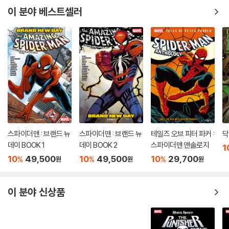
이 분야 베스트셀러
스파이더맨 : 브랜드 뉴
스파이더맨 : 브랜드 뉴
테일즈 오브 피터 파커 :
닥
데이 BOOK 1
데이 BOOK 2
스파이더맨 앤솔로지
1
10
49,500
10
49,500
10
29,700
%
%
%
원
원
원
이 분야 신상품