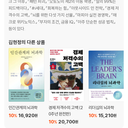
크 그 이후』 『패턴 파괴』 『오토노미 제2의 이동 혁명』 『일의 99%는
반면 10년간 1%만 증가한 뭄바이의 인구
피드백이다』 『#i세대』 『회복하는 힘』 『아웃사이드 인 전략』 『경제 저
해외로 이주하는 동유럽 인구, 이제 남성3 명당 여성은 2명뿐
격수의 고백』 『뇌를 위한 다섯 가지 선물』 『마피아 실전 경영학』 『매
주변부에서 중심지로 이동하는 일본과 러시아 인구
크로 위키노믹스』 『부자의 조건, 금융 IQ』 『아주 단순한 성공 법칙』
46곳 중 7곳에서만 인구가 유입된 일본
등이 있다.
러시아 전체 인구는 줄었지만 모스크바 인구는 40% 증가
김현정
의 다른 상품
4장: 인구 감소는 주택 수요에 어떤 영향을 미치고 있는가
인구 감소는 어떤 직접적인 결과를 가져오는가
미국, 왜 도시에 황무지가 생겨나는가
독일, 주택 수요는 감소하는데 공급량은 늘어나다
주택 수요를 결정짓는 건 인구수가 아니라 〈가구수〉다
동유럽, 인구도 감소하고 가구수도 줄어들고 주택 수요도 감소하고
불가리아, 전체 주택의 27%가 빈집
2050년 폴란드 가구수는 200만, 라트비아 가구수는 20만 감소
인간관계의 뇌과학
경제 저격수의 고백 (2
리더십의 뇌과학
일본, 2018년에는 7채 중 1채가, 2040년에는 3채 중 1채가 빈집
0주년 완전판)
10
16,920
10
15,210
%
%
원
원
10
20,700
%
원
5장: 줄어드는 인구는 우리의 경제적 삶에 어떤 영향을 끼치는가