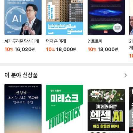
인구 성장은 경제 성장의 문제일 뿐만 아니라 매우 정치적인 문제이며 〈한
나라의 힘과 중요성〉에 대한 인식과도 밀접하게 연관돼 있다. 〈인구 규모〉
는 오랫동안 세계 무대에서 국가의 위상에 영향을 미쳤다. 1930년대에는
이런 태도가 프랑스, 영국 같은 나라에서 인구 감소에 대한 공포를 불러일
으켰다. 인구 감소 탓에 미래에 경제와 군사 경쟁에서 입장이 불리해질 수
AI가 두려운 당신에게
먼저 온 미래
엔트로피
2
있다고 우려했기 때문이다.
제
10
16,020
10
18,000
10
18,000
%
%
%
원
원
원
1
또한 경제학자들은 지난 수십 년 동안 한국, 일본, 중국 같은 나라의 경제
성장에서 〈인구 배당 효과〉(demographic dividend, 전체 인구에서 생
산 가능 인구 비율이 증가하면서 부양률이 감소하고 경제 성장률이 높아지
이 분야 신상품
는 효과)가 핵심적인 역할을 했다고 말한다. 하지만 인구가 고령화되고 기
대수명이 늘어나자 생산 가능 인구의 비중이 줄어들면서 인구 배당 효과도
사라졌다.
1980년대 축소 도시(shrinking city)의 등장, 21세기는 〈축소 세계(s
hrinking world)〉
1980년대가 되자 서유럽 전역의 도시에서 인구 감소가 만연하자 두 명의