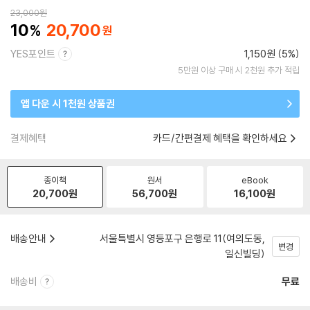
23,000
원
10
20,700
YES포인트
1,150원 (5%)
5만원 이상 구매 시 2천원 추가 적립
앱 다운 시 1천원 상품권
결제혜택
카드/간편결제 혜택을 확인하세요
종이책
원서
eBook
20,700
원
56,700
원
16,100
원
배송안내
서울특별시 영등포구 은행로 11(여의도동,
변경
일신빌딩)
배송비
무료