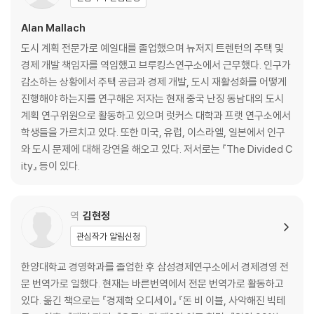
2장: 2070년 전 세계 인구가 감소하기까지
Alan Mallach
도시 계획 전문가로 예일대를 졸업했으며 뉴저지 트렌턴의 주택 및
20세기 중반까지 인구 변천의 3단계
경제 개발 책임자를 역임했고 브루킹스연구소에서 근무했다. 인구가
4단계: 인구 감소기로의 전환, 출산율은 한번 하락하면 다시 상승하기 어
감소하는 상황에서 주택 공급과 경제 개발, 도시 재활성화를 어떻게
렵다
진행해야 하는지를 연구해온 저자는 현재 중국 난징 동남대의 도시
1960-70년대: 인구가 폭발한다, 출산율을 낮춰라!
계획 연구위원으로 활동하고 있으며 럿커스 대학과 프랫 연구소에서
중국의 한 자녀 정책이 출산율 하락을 가져온 것은 아니다
학생들을 가르치고 있다. 또한 미국, 유럽, 이스라엘, 일본에서 인구
프랑스와 싱가포르의 출산 장려 정책은 과연 효과가 있었을까?
와 도시 문제에 대해 강연을 해오고 있다. 저서로는 『The Divided C
출산율이 감소해도 바로 인구가 감소하는 것은 아니다
ity』 등이 있다.
20세기 후반의 일본은 〈젊은이들의 나라〉였다
전 세계 인구가 감소하기 시작하는 변곡점은 2070년이다
역
김현정
3장: 도시와 경제가 인구를 이동시킨다
관심작가 알림신청
국제 이주, 출생 국가를 떠나고 싶게 만드는3 가지 요인
한양대학교 경영학과를 졸업한 후 삼성경제연구소에서 경제경영 전
국내 이주, 한 국가 안에서도 인구 이동은 다양한 형태로 나타난다
문 번역가로 일했다. 현재는 바른번역에서 전문 번역가로 활동하고
20년간 20%가 증가한 워싱턴의 인구, 30년간 3배나 증가한 베이징의 인
있다. 옮긴 책으로는 『경제학 오디세이』 『돈 비 이블, 사악해진 빅테
구,