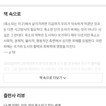
7장: 축소되는 세계가 마주하게 될 3대 도전 과제
책 속으로
기후 변화가 세계 각국에 미치는 영향
기온 상승, 그 영향은 불평등하다
〈축소되는 지구〉에서 살아가려면 지금까지 우리가 익숙하게 여겼던 것과
기후 변화로 인한 경제적 승자와 패자
는 다른 사고방식이 필요하다. 축소란 단지 숫자가 바뀌는 것이 아니다. 사
기술 변화가 생산성과 경제 성장을 향상시킬 수 있을까
실은 그 반대다. 축소의 역학은 도시마다 국가마다 매우 다르지만 축소는
세계를 위협하고 있는 정치적 불안과 지정학적 위험
사회적, 경제적, 물리적, 행동적인 측면에서 심각한 피해를 유발한다. 이런
미국, 유럽연합, 중국은 미래의 강대국 역할을 할 수 있을까
피해는 국가와 도시의 활력과 회복력에 영향을 미친다.
강대국의 공백을 비집고 들어가려는 국가들
--- p.18
8장: 인구든 경제든, 성장은 끝났다!
2002년부터 2019년까지 한국의 85개 도시 중 31곳에서 인구가 줄어들
었고, 그중 절반에 해당하는 도시에서는 10% 이상 인구가 감소했다. 한국
인구 감소는 실패의 신호인가
의 인구는 점차 서울 주변으로 집중되고 있다. 즉 서울 자체는 더 이상 성장
인구 감소는 해결해야 하는 것이 아닌 〈관리〉해야 하는 것
책 속으로 더보기
하지 않고 있지만 주변 도시들은 빠른 속도로 성장 중이다. 위성도시 인천
2050년, 세계의 경제 성장은 마이너스로 돌아선다
의 인구는 1992년부터 100만 명이나 늘어났고 안산, 의정부 같은 소도시
성장은 끝났다, 지역 중심의 경제를 구축해야 한다
의 인구도 2배 늘어났다. 반면 한국의 제2의 도시 부산에서는 같은 기간 4
출판사 리뷰
0만 명이나 줄었다.
9장 지속 가능한 도시를 위하여
--- p.56
〈소멸 직전〉, 모든 것이 축소되고 있는 세계