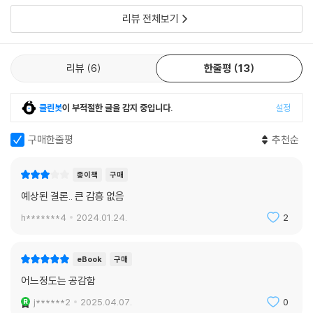
터와 함께 생생히 들려주고 있다. 이 책에서 다루고 있는 국가는 다음과 같
변화에 개방적인 태도를 보일 수 있는 여건이 만들어진다. 반면 파이가 줄
리뷰 전체보기
다.
어들면 경제적 자원뿐 아니라 권력과 기회의 지렛대도 모두 움켜쥐고 내놓
지 않으려 하게 된다.
1950년대에는 총인구의 3분의 1 이상이 15세 미만이고 65세 이상은 5%
--- p.196
리뷰
6
한줄평
13
에 불과한 〈젊은이들의 나라〉였으나 현재는 전체 인구의 30%가 65세 이
상인 일본 / 35년 동안 20-29세 인구가 40% 이상 감소해 중위 연령이 3
영국법에 따라 지방 정부는 사회 복지비 지출만큼은 유지해야 하는데 이
7세에서 〈49세〉로 높아져 2100년에는 현재 인구의 절반이 될 중국 / 이민
클린봇
이 부적절한 글을 감지 중입니다.
설정
중 대부분은 노인 돌봄에 사용된다. 2018년이 되자 요크셔에 있는 작은 도
이 없다면 2034년에 인구가 줄어들 미국 / 2020년부터 총인구가 감소하
시 반즐리(Barnsley)는 시 예산의 62%를 복지비에 지출하는 지경에 이
기 시작해 일본과 함께 축소 국가의 선두에 선 한국 / 30년간 200만 명의
구매한줄평
추천순
르렀다.
인구가 감소했지만 모스크바의 인구는 40% 증가한 러시아 / 2차 세계대
--- p.206
전 이후 세계 역사상 전례가 없을 정도로 2천만 명이 감소한 동유럽 / 205
종이책
구매
0년에 가구수가 200만 줄어들 폴란드 / 고령 인구 증가로 2018년에 시 예
예상된 결론.. 큰 감흥 없음
라트비아에서 두 번째로 큰 도시인 다우가프필스는 산업 도시로 1990년
산의 62%를 복지비에 지출한 영국 요크셔의 작은 도시 반즐리(Barnsle
이후 인구가 35% 감소했다. 2010년 이후 다우가프필스에서 새로 지어진
h*******4
2024.01.24.
2
y) / 2020년부터 2050년까지 12%의 인구가 감소할 동유럽과 중유럽 / 1
집이나 아파트는 90채에 불과하다. 즉 1년에 겨우 〈8채의 새집〉이 지어진
989년에 5.07명이던 합계출산율이 2000년에 2.07명으로 떨어진 이란
셈이다. 다우가프필스에서는 사실상 공짜로 아파트를 살 수 있다. 2021년
/ 〈국가의 밤(National Night)〉을 지정해 “경제적으로 여유가 있으며 안
eBook
구매
말 구소련 시대에 지어진 건물 5층에 위치한 원룸 아파트가 3,000유로
정적이고 헌신적이며 장기적인 관계를 맺고 있는 남녀 성인들에게” 잉태
어느정도는 공감함
(약 428만 원)에 매물로 나왔다.
를 위한 관계를 맺을 것을 촉구하지만 2020년에 합계출산율 1.1명을 기록
--- p.207
j******2
2025.04.07.
0
한 싱가포르 / 가족 수당 제도 예산에 GDP의 4%를 투입하는 프랑스 / 앞