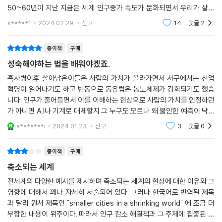
인구가 감소하면 빈집과 버려진 땅이 늘어나 결국 〈부동산 시장〉이 사실상
고 있다
50~60년이 지난 지금은 세계 인구증가 속도가 둔화되면서 우리가 살아
기능을 멈추는 수준까지 가게 된다. 주택 소유주는 떠나거나 사망하고, 매
있는 동안 곳곳에서 인구가 줄어들기 시작할 것으로 예상된다. 이렇게 줄
k*****1
2024.02.29.
신고
14
댓글
2
수 희망자가 나타나는 주택은 점점 줄어들고, 그럼 결국 점차 많은 집이 빈
어드는 인구는 미래의
인구가 감소하면 빈집과 버려진 땅이 늘어나 결국 〈부동산 시장이 사실상
채로 남게 된다. 이런 동네에서 집을 구매하고자 하는 극소수의 사람은 그
기능을 멈추는 수준〉까지 가게 된다. 빈집 수가 현재의 800만 채에서 204
종이책
구매
곳의 집을 담보로는 주택 담보 대출을 받거나 보험을 들기가 어렵다는 사
0년에는 1,500-2,000만 채 수준으로 늘어날 일본, 2017년 조사를 통해
실을 깨닫는다.
성숙해야하는 법을 배워야겠죠.
주택 재고의 약 20%에 달하는 6,500만 채의 집이 비어 있는 것으로 드러
--- p.147
난 중국, 최근 수십 년 동안 중산층이 거주하는 도시에서도 빈집이 상당히
흑사병이후 살아남은이들은 사람의 가치가 올라가면서 서구에서는 산업
혁명이 일어나기도 하고 반동으로 동유럽은 농노체제가 강화되기도 했습
늘어나 〈도시의 황무지〉 현상이 나타나는 미국, 제조업의 붕괴로 심각한 인
일본에서는 〈새집에 대한 선호〉가 거의 절대적이다. 새집을 구매할 수 없다
니다. 인구가 줄어들면서 이를 이해하는 현상으로 사람의 가치를 인정하던
구 감소를 겪으며 2014년에서 2020년 사이에 2만 채에 달하는 빈집을 철
면 아예 집을 구매하지 않는다. 그 결과 최근 몇 년 동안 〈가구수는 연평균
가 아니면 A.I나 기계로 대체할지 그 누구도 모르나 왜 불안한 예측이 낙관
거한 디트로이트, 늘어난 빈집 때문에 지난 12년 동안 신규 주거용 건축물
30만 가구씩 증가했지만 주택은 연평균 90만 채〉씩 지어졌다. 이로 인해
적 예측보다 더 눈에 들어오고 그 미래가 더 가까운지는 저도 모르지만 사
허가가 전체 주택의 0.2%를 살짝 웃도는 라트비아, 2020년에 남아도는
a*******i
2024.01.23.
신고
3
댓글
0
람의 가치를 받아들
2018년에는 총 820만 채가 비어 있는 것으로 확인됐고, 2040년이 되면
주택 수가 전체 주택의 27%에 달하는 107만 5,000채인 불가리아 등은
일본의 가구수는 지금보다 340만 가구가 줄어들고 2040년에는 거의 〈3
심각한 위기에 처해 있다.
종이책
구매
채 중 1채가 빈집〉이 될 수 있다.
축소되는 세계
--- p.170
인구 감소는 〈공간적 불평등〉을 심화시킨다
전세계의 다양한 예시를 제시하며 축소되는 세계의 현상에 대한 이유와 그
영향에 대해서 꽤나 자세히 서술되어 있다. 그러나 한국어로 번역된 제목
중국의 경우 불과 35년 동안 75세 이상 인구는 5,000만 명에서 2억 500
인구 감소는 기존의 불평등 패턴을 더욱 악화시키고 〈경제적 및 공간적 불
과 달리 원서 제목인 "smaller cities in a shrinking world" 에 조금 더
만 명으로 늘어날 것으로 예상된다. 반면 노동력 측면에서뿐 아니라 주택
평등〉을 심화시킨다. 특히 인구 감소가 경제 성장률 하락으로 이어지는 건
부합한 내용이 위주이다. 따라서 인구 감소 해결책과 그 주제에 집중된 내
시장을 활성화하고 대규모 군대같이 국가 권력을 유지하는 데 중요한 역할
확실하지만 〈그 짐을 모두가 공평하게 나눠 갖지는 않는다〉. 인구가 줄어든