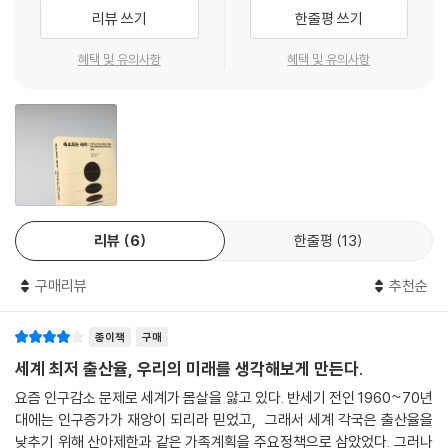
삶에 어떤 파급효과를 가져올지 살펴본다.
리뷰 쓰기
한줄평 쓰기
나라의 힘과 중요성에 대한 인식과도 밀접하게 연관돼 있다. 하지만 어떤
시나리오가 펼쳐지든 간에 앞으로 수십 년 동안에는 점차 많은 나라의 인
2070년:전 세계 총인구 감소 시작 / 2050년: 세계 경제 성장률 마이너
혜택 및 유의사항
혜택 및 유의사항
구 성장률이 둔화되거나 마이너스 성장으로 돌아설 것으로 예상된다.
스로 전환
--- p.84
세계적으로 가장 권위 있는 인구 예측 기관 중 한 곳인 워싱턴 대학교의 건
1950년에 일본은 〈젊은이들의 나라〉였다. 총인구의 3분의 1 이상이 15세
강지표평가연구소(Institute for Health Metrics and Evaluation)는
미만이었고 65세 이상은 5%에 불과했다. 1950년부터 1990년까지 일본
2050년이 되면 65개 국가, 즉 〈전체 국가 중 3분의 1에서 인구 성장이 마
의 인구는 47% 늘어난 반면 생산 가능 인구는 71%나 증가했다. 하지만 2
이너스〉로 돌아서고, 또 다른 5분의 1 국가에서 연간 인구성장률이 0.5%
019년이 되자 그 비율은 역전됐다. 15세 미만 인구는 총인구의 12%에 불
를 밑돌 것이며, 전 세계 총인구가 감소하기 시작하는 글로벌 변곡점은 20
과했지만 65세 이상 인구는 28%에 달했다.
리뷰
6
한줄평
13
70년경에 도래할 것으로 예상한다.
--- p.88
구매리뷰
추천순
또한 세계의 경제 성장은 2050년에 마이너스로 돌아선다. GDP 연간 성
전 세계 총인구가 감소하기 시작하는 글로벌 변곡점은 2070년경에 도래
장률 기준으로 장기적인 글로벌 경제의 성장 추세를 살펴보면 1960년대
할 것으로 예상된다. 2050년이 되면 65개 국가, 즉 전체 국가 중 3분의 1
종이책
구매
이후 줄곧 하락세를 보였다. 향후 수십 년 동안 세계 경제 성장은 더 하락하
에서 인구 성장이 마이너스로 돌아서고, 또 다른 5분의 1 국가에서 연간 인
고 결국 감소세로 접어들 가능성이 크다. 경제적 쇠퇴가 가속화되면 지난
세계 최저 출산율, 우리의 미래를 생각해보게 만든다.
구 성장률이 0.5%를 밑돌 것으로 예상한다.
수십 년 동안 세계 번영의 기틀이 됐던 글로벌 교역 또한 약화된다.
요즘 인구감소 문제로 세계가 몸살을 앓고 있다. 반세기 전인 1960~70년
--- p.91
대에는 인구증가가 재앙이 되리라 믿었고, 그래서 세계 각국은 출산율을
인구 감소에서 비롯된 각국의 늘어나는 빈집 현황, 〈주택 과잉 시대〉가 오
낮추기 위해 산아제한과 같은 가족계획을 주요정책으로 삼았었다. 그러나