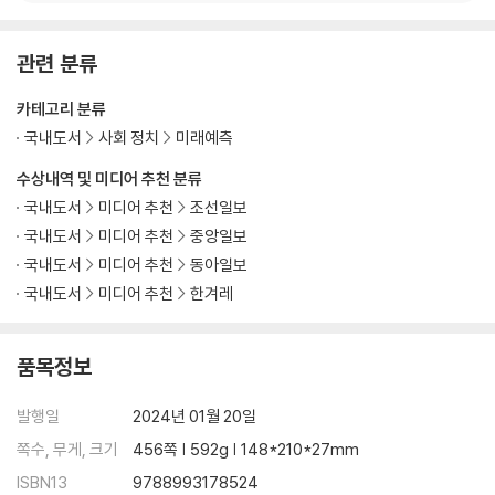
연령 분포가 상향 이동될 때 발생하는 경제적 문제들
노동 인구 감소, 그로 인한 소비 감소, 그로 인한 경제 쇠퇴
관련 분류
인구가 감소하면 모든 투자, 모든 시장이 위축된다
카테고리 분류
인구가 감소한 곳이라는 낙인
인구 감소는 도시 간에도, 도시 내에서도 불평등을 심화시킨다
국내도서
사회 정치
미래예측
세수가 인구보다 빠르게 감소한다
수상내역 및 미디어 추천 분류
유럽의 도시가 미국의 도시보다 그나마 상황이 나은 이유
국내도서
미디어 추천
조선일보
국내도서
미디어 추천
중앙일보
6장: 축소 국가, 미국!
국내도서
미디어 추천
동아일보
국내도서
미디어 추천
한겨레
2034년, 미국의 인구는 감소하기 시작한다
미국의 줄어드는 노동 인구
축소되는 미국의 도시들
품목정보
기후와 물가 때문에 변동을 겪는 인구수
가장 많은 인구 순유출을 기록한 캘리포니아
발행일
2024년 01월 20일
성장의 편향성, 축소되는 도시에 돌아가는 몫이 줄어든다
쪽수, 무게, 크기
456쪽 | 592g | 148*210*27mm
축소되는 미래에 대처하기 위한 노력
ISBN13
9788993178524