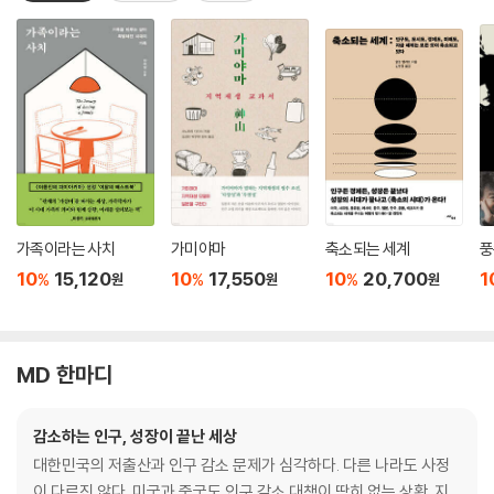
가족이라는 사치
가미야마
축소되는 세계
풍
10
15,120
10
17,550
10
20,700
1
%
%
%
원
원
원
MD 한마디
감소하는 인구, 성장이 끝난 세상
대한민국의 저출산과 인구 감소 문제가 심각하다. 다른 나라도 사정
이 다르진 않다. 미국과 중국도 인구 감소 대책이 딱히 없는 상황. 지