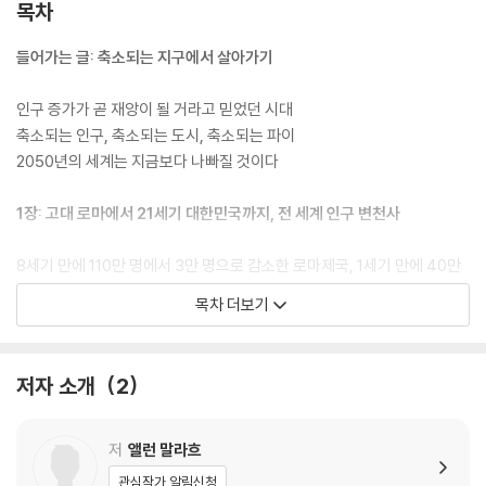
특히 저자는 미국, 중국, 러시아, 일본, 한국과, 독일, 영국, 스웨덴, 프랑스
목차
등의 서유럽, 불가리아와 리투아니아, 폴란드 등의 동유럽, 인도, 이란, 아
프리카 등 전 세계 곳곳의 인구 감소 현황과 그로 인한 공간적 불평등과 경
들어가는 글: 축소되는 지구에서 살아가기
제적 쇠퇴 등의 문제를 각종 데이터를 통해 보여주고 있다. 그 와중에 점점
『축소되는 파이를 차지하기 위한 경쟁』에서 생겨나는 승자와 패자 간 격차
인구 증가가 곧 재앙이 될 거라고 믿었던 시대
등도 함께 살펴본다. 한마디로 인구 감소는 또 다른 『불평등』을 낳는다고
축소되는 인구, 축소되는 도시, 축소되는 파이
말한다.
2050년의 세계는 지금보다 나빠질 것이다
1장: 고대 로마에서 21세기 대한민국까지, 전 세계 인구 변천사
8세기 만에 110만 명에서 3만 명으로 감소한 로마제국, 1세기 만에 40만
명에서 100만 명으로 증가한 원나라
목차 더보기
19세기 유럽과 미국의 산업화, 그로 인한 인구 폭발
20세기 미국의 제조업 붕괴, 도시도 쇠퇴하고 인구도 감소하다
2차 세계대전 이후의 서유럽, 정점을 찍은 인구가 다시 줄어들다
저자 소개
2
20세기 후반 동유럽, 세계 역사상 전례가 없을 정도로 인구가 감소하다
일본: 2040년 지자체의 절반이 소멸, 한국: 2020년 총인구 감소 시작, 중
국: 2100년 인구의 절반이 감소
저
앨런 말라흐
지금 인구가 감소하는 국가는 앞으로도 계속해서 감소할 것이다
관심작가 알림신청