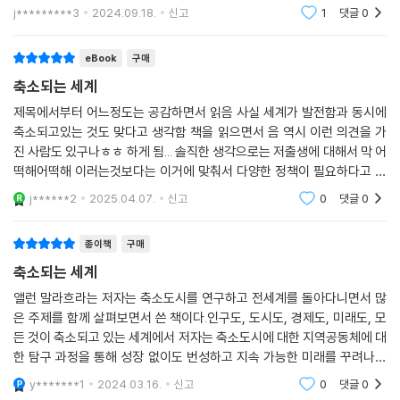
용을 기대한 사람이라면 조금 실망할 수 있다. 오히려 낙후된 도시들에 대
을 하는 연령대인 20-29세 인구는 40% 이상 감소해 2억 3,200만 명에
j*********3
2024.09.18.
신고
1
댓글
0
탓에 재원이 부족해지면서 파이가 줄어들면 가장 큰 우위를 지닌 곳이 자
한 내용이 주를
서 1억 3,500만 명으로 줄어들 것으로 예상된다. 또한 중위 연령은 37세
신들만을 위한 점점 더 많은 가용 자원을 비축해감에 따라 〈성장의 편향성〉
에서 49세로 높아질 것으로 예상된다.
eBook
구매
은 한층 더 두드러진다. 결국 미래에는 편승할 수 있는 성장 또한 줄어들어
--- p.185
〈성장의 부스러기〉를 차지하기 위한 경쟁은 더욱 치열해질 것이다.
축소되는 세계
제목에서부터 어느정도는 공감하면서 읽음 사실 세계가 발전함과 동시에
고령 인구를 부양할 때는 같은 수의 아동을 부양할 때보다 훨씬 많은 금액
또한 빈곤층이 집중된 지역의 인구가 훨씬 빠른 속도로 줄어든다. 미국의
축소되고있는 것도 맞다고 생각함 책을 읽으면서 음 역시 이런 의견을 가
의 공공 자금이 투입된다. 공식 자료에 의하면 1명의 고령 인구를 부양하는
클리블랜드에서는 1970년부터 2019년 사이에 고빈곤 지역의 인구는 7
진 사람도 있구나ㅎㅎ 하게 됨... 솔직한 생각으로는 저출생에 대해서 막 어
데 투입되는 비용이 1명의 아동을 부양하는 데 투입되는 비용의 2배가 넘
0% 줄어든 반면 저빈곤 지역의 인구는 3분의 1만 감소했을 뿐이다. 특히
떡해어떡해 이러는것보다는 이거에 맞춰서 다양한 정책이 필요하다고 생
는 것으로 추정한다.
워싱턴 DC와 시애틀은 2000년부터 2020년까지 20% 이상 인구가 증가
각
j******2
2025.04.07.
신고
0
댓글
0
--- p.187
했는데, 워싱턴 DC의 경우 학사 이상의 학위를 소지한 주민의 숫자는 2배
나 늘어났고 성인 인구에서 고학력자가 차지하는 비중이 39%에서 59%
종이책
구매
인구 감소는 나날이 심각해지는 경제적 및 〈공간적 불평등〉을 강조한다. 인
로 늘어났다. 반면 인구 감소를 겪는 디트로이트와 존스타운의 성인 거주
구 감소가 경제 성장률의 하락으로 이어지긴 하지만 모두가 그 짐을 공평
축소되는 세계
자 중 대학 학위 소지자의 비중은 각각 15%, 12%에 불과하다.
하게 나눠 갖지는 않는다. 인구 측면에서 〈승자〉와 〈패자〉로 분류되는 지역
앨런 말라흐라는 저자는 축소도시를 연구하고 전세계를 돌아다니면서 많
이 생기면서 둘 사이의 격차는 더욱 커질 것이다.
은 주제를 함께 살펴보면서 쓴 책이다.인구도, 도시도, 경제도, 미래도, 모
미국, 중국, 일본, 한국, 서유럽, 동유럽, 이란, 러시아 등 전 세계의 인구 감
--- p.195
든 것이 축소되고 있는 세계에서 저자는 축소도시에 대한 지역공동체에 대
소 현황
한 탐구 과정을 통해 성장 없이도 번성하고 지속 가능한 미래를 꾸려나갈
앞으로 파이가 축소될 것은 확실하다. 파이가 커지면 누군가가 이미 손에
방법을 배울 수 있다고 한다.나름 설득력있고 드라이한 문체지만 가독성도
저자는 인구 감소로 인한 전 세계 여러 국가의 사회적, 경제적 변화를 데이
y*******1
2024.03.16.
신고
0
댓글
0
있어서 괜찮았고
쥔 것을 내놓지 않아도 자원을 좀 더 널리 공유할 수 있으며 사람들이 사회