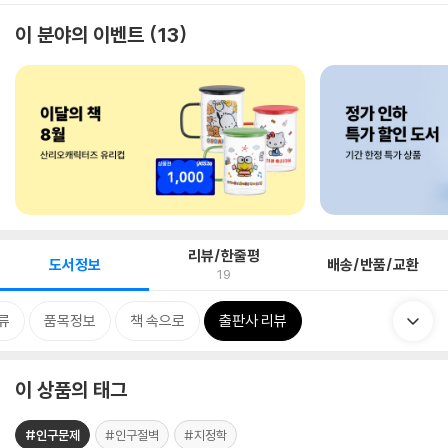
이 분야의 이벤트
13
리뷰/한줄평
도서정보
배송/반품/교환
19
류
품목정보
책 속으로
출판사 리뷰
이 상품의 태그
#인구문제
#인구절벽
#지정학