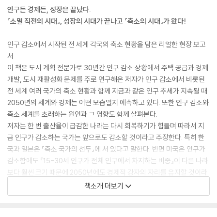
인구든 경제든, 성장은 끝났다.
『소멸 직전의 시대』, 성장의 시대가 끝나고 『축소의 시대』가 왔다!
인구 감소에서 시작된 전 세계 각국의 축소 현황을 담은 리얼한 현장 보고
서
이 책은 도시 계획 전문가로 30년간 인구 감소 상황에서 주택 공급과 경제
개발, 도시 재활성화 문제를 주로 연구해온 저자가 인구 감소에서 비롯된
전 세계 여러 국가의 축소 현황과 함께 지금과 같은 인구 추세가 지속될 때
2050년의 세계와 경제는 어떤 모습일지 예측하고 있다. 또한 인구 감소와
축소 세계를 초래하는 원인과 그 영향도 함께 살펴본다.
저자는 한 번 출산율이 급감한 나라는 다시 회복하기가 힘들며 따라서 지
금 인구가 감소하는 국가는 앞으로도 감소할 것이라고 주장한다. 특히 한
국과 일본은 『축소 국가의 선두』에 서 있다고 말한다. 반면 미국은 인구가
감소함에도 『15-30세 인구가 전체 인구에서 차지하는 비중』이 다른 나라
보다 훨씬 크기 때문에 2050년에도 경제적 강자의 자리를 유지할 것이라
고 본다. 결국 인구 감소는 『해결해야 할 문제』가 아니라 『관리해야 할』 문
책소개 더보기
제라고 진단한다.