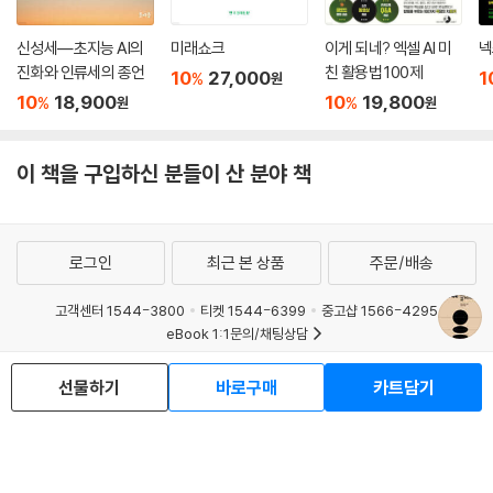
독일인 학자는 이런 현상을 묘사하기 위해 〈축소 도시(shrinking city)〉라
는 표현을 만들어냈다. 축소 도시란 〈짧은 기간 안에 상당수의 인구가 줄어
신성세―초지능 AI의
미래쇼크
이게 되네? 엑셀 AI 미
넥
드는 도시〉를 뜻하는데 인구 감소로 인한 축소 도시의 등장, 이후 점점 늘
진화와 인류세의 종언
친 활용법 100제
10
27,000
1
%
원
어나는 축소 도시들 때문에 국가 자체도 축소되면서 21세기는 점점 〈축소
10
18,900
10
19,800
%
%
원
원
세계〉가 되어가고 있다.
이 책을 구입하신 분들이 산 분야 책
축소란 단지 숫자가 바뀌는 것이 아니다. 축소의 역학은 도시마다 국가마
다 매우 다르지만 축소는 사회적, 경제적, 물리적, 행동적인 측면에서 심각
한 피해를 유발한다. 이런 피해는 국가와 도시의 활력과 회복력에 영향을
미친다. 앞으로 수십 년 동안 축소 도시는 늘어나고 〈성장 도시〉는 줄어들
로그인
최근 본 상품
주문/배송
것이다. 이제 축소 도시는 〈표준〉이 되면서 〈2100년〉에는 전 세계 대다수
도시가 축소 도시가 될 전망이다.
고객센터 1544-3800
티켓 1544-6399
중고샵 1566-4295
eBook 1:1문의/채팅상담
세계 각국의 인구 감소로 인한 축소 현황
예스이십사(주) 사업자 정보
선물하기
바로구매
카트담기
이용약관
개인정보처리방침
청소년보호정책
일본, 20세기 중후반의 일본은 〈젊은이들의 나라〉였다
PC버전
회사소개
거래처관계자께
도서홍보
광고
일본은 현재 전체 인구의 약 30%가 65세 이상으로 세계에서 가장 고령화
Copyright © YES24 Corp. All Rights Reserved.
된 나라 중 하나다. 하지만 1950년대 일본은 젊은이들의 나라였다. 1950
MATOM14