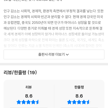
인구가 감소하는 곳이 직면하게 될 다양한 상황들
제2차 세계대전 이후 전 세계에서 현대화와 도시화가 확산되자 출산율이
탄탄한 지역 경제 구축하기
인구 감소는 사회적, 경제적, 환경적 측면에서 부정적 결과를 낳는다. 또한
급감했다. 1960년에는 전 세계의 합계출산율이 4.98명이었다. 이후 198
지역 사회 생태계를 구축하기 위한 노력
인구 감소는 경제적 쇠퇴와 빈곤과 분리할 수 없다. 현재 경제 강국인 미국
0년이 되자 3.71명으로 떨어졌고 2018년에는 2.41명으로 급락했다.
과 유럽연합, 중국도 2050년이 되면 인구가 마이너스 성장을 할 것으로
--- p.72
10장: 2050년, 축소되는 세계에서 번성하며 살아가기
예상된다. 다양한 증거로 미뤄볼 때 경제 성장 또한 지속적으로 둔화해 결
국 세계 경제가 아예 성장하지 않거나 마이너스 성장세로 돌아설 가능성이
싱가포르는 〈국가의 밤(National Night)〉을 지정했다. 국가의 밤이란 “경
2050년, 앞으로 다가올 세상
크다. 경제 성장률 하락으로 전체 파이는 물론 도시도, 국가도, 세계도 축소
제적으로 여유가 있으며 안정적이고 헌신적이며 장기적인 관계를 맺고 있
미국의 경제적 우위는 2050년에도 지속된다
될 것이다. 인류는 지금 소멸 직전의 단계인 〈축소의 시대〉에 접어든 것이
는 남녀 성인들에게” 잉태를 위한 관계를 맺을 것을 촉구하는 밤이다. 하지
축소 도시의 변화를 막는 장애물
다.
출판사 리뷰 더보기
만 싱가포르는 세계에서 합계출산율이 가장 낮은 나라 중 하나가 됐다. 싱
축소되는 세계에서 성공으로 가는 길
가포르보다 출산율이 낮은 나라는 대만과 한국뿐이다.
줄어드는 인구는 우리의 삶에 어떤 영향을 미치는가?
--- p.82
맺는말: 성장의 시대가 끝나고 〈축소〉의 시대가 온다
리뷰/한줄평
19
특히 저자는 줄어드는 인구가 우리의 사회적, 경제적 삶에 어떤 영향을 미
프랑스의 합계출산율은 계속해서 대체출산율을 밑돌고 있으며, 현재 프랑
참고문헌
치는지 집중 살펴본다. 인구 감소에서 시작된 주택 수요 감소와 그로 인한
스의 가족 수당 제도에 투입되는 예산은 프랑스 GDP의 4% 수준으로 막
주택 시장의 붕괴, 생산 가능 인구 감소 및 고령 인구 증가로 소비 감소와
리뷰
한줄평
대한 재정 손실을 초래하고 있다.
생산성 감소, 그로 인한 디플레이션으로 자본 투자 감소, 전 세계 경제 쇠퇴
8.6
8.6
--- p.83
와 글로벌 교역 감소, 인구보다 더 빠르게 감소하는 세수, 고령 인구 부양을
위한 재원 부족 등으로 자본주의 기반이 흔들리게 되면서 우리의 경제적
인구 성장은 경제 성장의 문제일 뿐만 아니라 매우 정치적인 문제이며 한