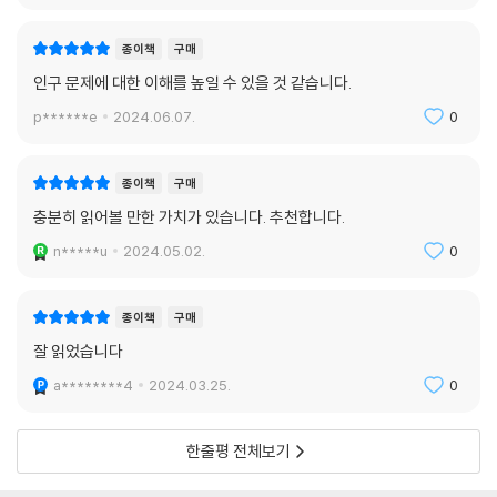
으로 지구상에서 유일하게 인구가 성장할 테지만 경제 성장은 장담할 수
성장의 편향성은 한층 더 두드러지고 앞으로는 편승할 수 있는 성장 또한
없는 사하라 사막 이남 아프리카 지역
종이책
구매
줄어들고 따라서 〈성장의 부스러기〉를 차지하기 위한 경쟁은 더욱 치열해
인구 문제에 대한 이해를 높일 수 있을 것 같습니다.
질 것이다.
전 세계 합계출산율: 1960년 〈4.98명〉, 1980년 〈3.71명〉, 2018년
--- p.242
p******e
2024.06.07.
0
〈2.41명〉
인구 고령화로 인해 미국은 부양비가 증가함에 따라 2014년에 전체 의료
제2차 세계대전 이후 전 세계에서 현대화와 도시화가 확산되자 출산율이
종이책
구매
비 지출의 약 3분의 1을 차지한 65세 이상 인구의 의료비 지출이 GDP의
급감했다. 1960년에 전 세계의 합계출산율은 4.98명이었고, 1980년이
충분히 읽어볼 만한 가치가 있습니다. 추천합니다.
6% 수준에서 2030년이 되면 9%로 늘어날 것으로 보인다.
되자 3.71명으로 떨어졌고 2018년에는 2.41명으로 급락했다. 합계출산
--- p.243
n*****u
2024.05.02.
0
율(total fertility rate)이란 〈여성 한 명이 평생 낳을 것으로 기대되는 출
생아 수〉를 뜻한다. 인구가 장기적으로 안정적인 상태를 유지하는 데 필요
인구 규모는 오랫동안 세계 무대에서 국가의 위상에 영향을 미쳤다. 1930
한 수준을 뜻하는 대체출산율(replacement fertility rate)은 여성 한
종이책
구매
년대에는 이런 태도가 프랑스, 영국 같은 나라에서 인구 감소에 대한 공포
명당 〈2.1명〉이다. 19세기 후반에 4.0명 수준을 유지했던 스웨덴의 합계출
를 불러일으켰다. 인구 감소 탓에 향후 경제뿐만 아니라 군사 경쟁에서도
잘 읽었습니다
산율은 1910년에는 3.6명, 1920년에는 3.2명, 1930년에는 2.0명 미만
입장이 불리해질 수 있다고 우려했기 때문이다.
a********4
2024.03.25.
0
으로 떨어졌고, 일본에서는 45년 동안 합계출산율이 대체출산율을 밑돌
--- p.323
았다. 한 국가의 합계출산율이 2.1명보다 높으면 인구가 증가하고 그보다
낮으면 인구는 감소한다. 합계출산율 감소는 인구 감소로 이어지는 매우
한줄평 전체보기
인구 증가는 경제 성장을 견인하는 주된 원인이기 때문에 인구 성장세가
중요한 과정이다.
약화되면 경제 성장도 둔화될 수 있다. 미국, 유럽연합 회원국, 중국, 일본