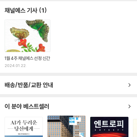
등 전 세계 GDP의 대부분을 차지하는 지역에서 이런 경제 성장 둔화가 특
〈1960년〉에 합계출산율이 대체출산율 2.1명을 밑돈 나라는 2개의 구소련
채널예스 기사
1
히 두드러질 것이다.
국가를 포함한 5개국뿐이었다. 하지만 2018년에는 전 세계 국가의 거의
--- p.334
절반이 대체출산율보다 낮은 합계출산율을 기록했다. 〈2008년〉에 대체출
산율보다 낮은 합계출산율을 기록한 64개국 중 단 1개국을 제외한 63개
오늘날 미국에서는 중국이나 독일에 비해 〈15-30세 인구가 전체 인구에
국의 합계출산율은 2018년에도 여전히 대체출산율을 밑돌았다.
서 차지하는 비중〉이 훨씬 크다. 따라서 향후 10-20년 동안 미국에서는 다
른 선진국에 비해 노동 인구 규모는 덜 줄어들고 부양비는 좀 더 서서히 올
한국의 합계출산율 0.7명은 〈중세의 흑사병〉과도 같다
라갈 것이다. 이런 연령 분포 특징 때문에 미국은 이 기간에 명확한 〈경제적
1월 4주 채널예스 선정 신간
우위〉를 갖게 될 것이다.
미국 《뉴욕타임스》의 로스 다우서트(Ross Douthat) 칼럼니스트는 202
2024.01.22.
--- p.413
3년 12월 2일자 칼럼에서 0.7명으로 줄어든 한국의 합계출산율을 소개하
면서 〈흑사병 창궐〉로 인구가 급감했던 14세기 중세 유럽보다 더 빠른 속
배송/반품/교환 안내
2050년은 지금의 세상보다 좀 더 불공평하고 양극화는 더 심해 있을 전망
도로 한국의 인구가 감소할 수 있으며, “한국은 선진국들이 안고 있는 인구
이다. 앞으로의 수십 년은 쉽지 않을 전망이다. 세계적으로 인구 증가세가
감소 문제에 있어 두드러진 사례연구 대상국”이라고 지적했다. 또한 한국
둔화됨에 따라 인구통계학적 변화, 경제 성장 둔화, 정치적 불안정성, 기후
은행 경제연구원은 2023년 4분기 합계출산율은 〈0.6명대〉로 감소할 것
이 분야 베스트셀러
변화의 복합적인 효과가 전 세계 대부분의 사람에게 영향을 미칠 것이다.
이며, 2050년께 성장률이 0% 이하로 추락하고, 2070년에 이르면 총인
우리가 당면한 모든 문제를 해결하지도 못할 것이다. 하지만 끓는 물 속의
구가 4,000만 명을 밑돌 것이라고 경고했다.
개구리와는 달리 너무 늦기 전에 솥에서 나올 방법을 우리는 찾을 것이다.
--- p.429
인구의 힘: 인구는 〈경제 성장〉과 밀접하게 연관되어 있다