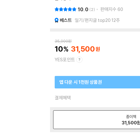
10.0
판매지수
60
2
베스트
일기/편지글 top20 12주
35,000
원
10
31,500
YES포인트
앱 다운 시 1천원 상품권
결제혜택
종이책
31,500