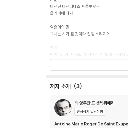
마르틴 마르티네스 프룩투오소
올리비에 다게
엮은이의 말
그녀는 시가 될 것이다·알방 스리지에
편지
남아메리카, 프랑스, 북아프리카, 1930~1940
뉴욕, 1940년 12월~1943년 4월
북아프리카, 사르데냐, 1943년 4월~1944년 
부록
저자 소개
3
앙투안 드 생텍쥐페리가 앙리 드 세고뉴에게 보
앙투안 드 생텍쥐페리가 뉴욕의 어느 의사에게 
저
앙투안 드 생텍쥐페리
관심작가 알림신청
Antoine Marie Roger De Saint Exupe