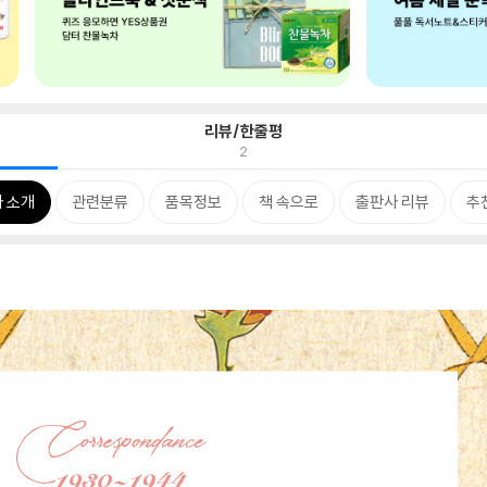
리뷰/한줄평
2
 소개
관련분류
품목정보
책 속으로
출판사 리뷰
추