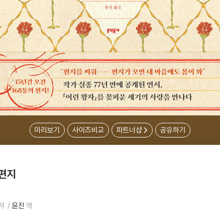
미리보기
사이즈비교
파트너샵
공유하기
 편지
저
윤진
역