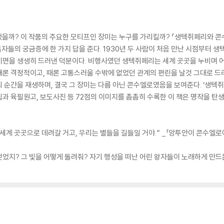
했을까? 이 작품의 주요한 모티프인 장미는 누구를 가리킬까? 『생텍쥐페리와 콘
자들의 궁금증에 한 가지 답을 준다. 1930년 두 사람이 처음 만난 시점부터 생
이면을 생생히 드러낸 덕분이다. 비행사였던 생텍쥐페리는 세계 곳곳을 누비며 어
론 격정적이고, 때론 고통스러울 수밖에 없었던 관계의 편린을 날것 그대로 드
 순간을 재생하며, 결국 그 장미는 다름 아닌 콘수엘로였음을 보여준다. ‘생텍쥐
림과 육필원고, 보도사진 등 72점의 이미지를 촘촘히 수록한 이 책은 명작을 탄
 세계 곳곳으로 데려갈 거고, 우리는 별들을 길들일 거야.” _「앙투안이 콘수엘로에
 얻었지? 그 빛을 어떻게 돌려줘? 자기 행성을 떠난 어린 왕자들이 노래하게 만