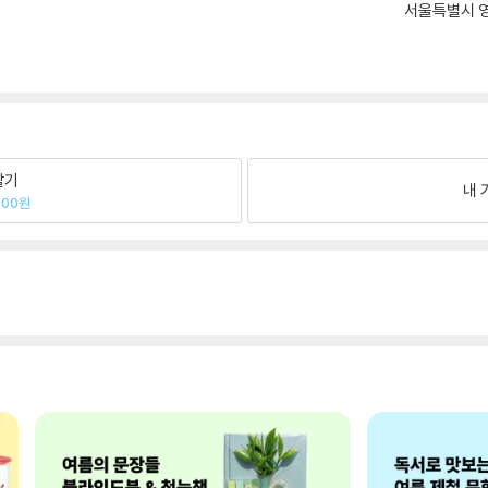
서울특별시 영
팔기
내 
200원