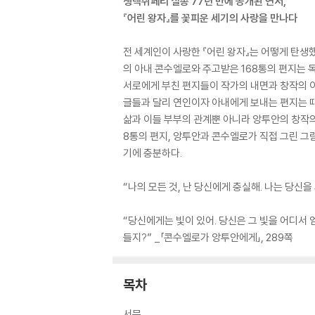
생텍쥐페리 실종 77년 만에 공개된 연서,
『어린 왕자』를 꽃피운 세기의 사랑을 만나다
전 세계인이 사랑한 『어린 왕자』는 어떻게 탄생
의 아내 콘수엘로와 주고받은 168통의 편지는 독
서로에게 부친 편지들이 작가의 내면과 창작의 
글들과 달리 연인이자 아내에게 보내는 편지는 때
삶과 이들 부부의 관계뿐 아니라 앙투안의 창작의
8통의 편지, 앙투안과 콘수엘로가 직접 그린 그
기에 충분하다.
“나의 모든 것, 난 당신에게 충실해. 나는 당신을
“당신에게는 빛이 있어. 당신은 그 빛을 어디서
들지?” _「콘수엘로가 앙투안에게」, 289쪽
목차
서문