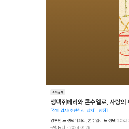
소득공제
생텍쥐페리와 콘수엘로, 사랑의
장미 엽서(초판한정, 삽지) , 양장
앙투안 드 생텍쥐페리
콘수엘로 드 생텍쥐페리
문학동네
2024.01.26.