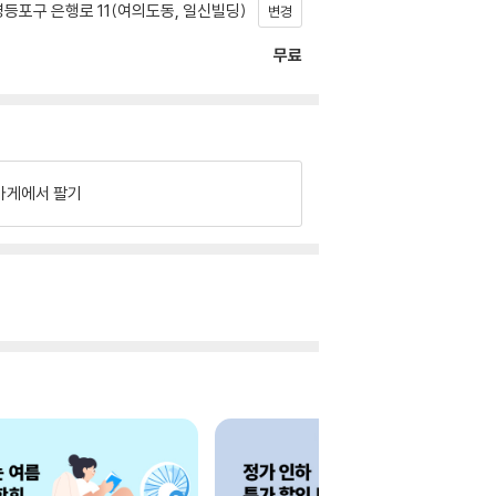
등포구 은행로 11(여의도동, 일신빌딩)
변경
무료
가게에서 팔기