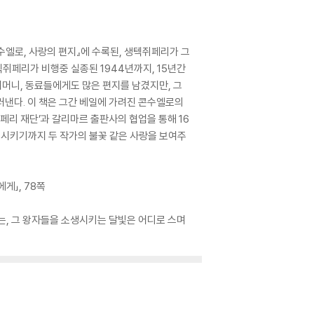
수엘로, 사랑의 편지』에 수록된, 생텍쥐페리가 그
텍쥐페리가 비행중 실종된 1944년까지, 15년간
머니, 동료들에게도 많은 편지를 남겼지만, 그
러낸다. 이 책은 그간 베일에 가려진 콘수엘로의
페리 재단’과 갈리마르 출판사의 협업을 통해 16
생시키기까지 두 작가의 불꽃 같은 사랑을 보여주
게」, 78쪽
드는, 그 왕자들을 소생시키는 달빛은 어디로 스며