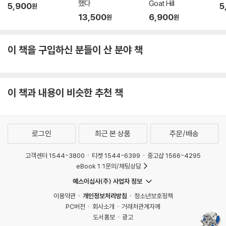
했다
Goat Hill
5,900
5
원
13,500
6,900
원
원
이 책을 구입하신 분들이 산 분야 책
이 책과 내용이 비슷한 추천 책
로그인
최근 본 상품
주문/배송
고객센터 1544-3800
티켓 1544-6399
중고샵 1566-4295
eBook 1:1문의/채팅상담
예스이십사(주) 사업자 정보
이용약관
개인정보처리방침
청소년보호정책
PC버전
회사소개
거래처관계자께
도서홍보
광고