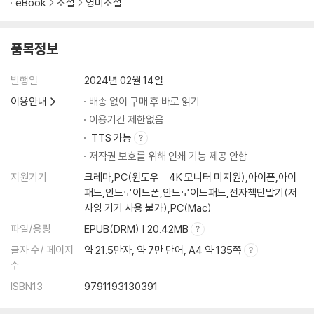
eBook
소설
영미소설
품목정보
발행일
2024년 02월 14일
이용안내
배송 없이 구매 후 바로 읽기
이용기간 제한없음
TTS 가능
저작권 보호를 위해 인쇄 기능 제공 안함
지원기기
크레마,PC(윈도우 - 4K 모니터 미지원),아이폰,아이
패드,안드로이드폰,안드로이드패드,전자책단말기(저
사양 기기 사용 불가),PC(Mac)
파일/용량
EPUB(DRM) | 20.42MB
글자 수/ 페이지
약 21.5만자, 약 7만 단어, A4 약 135쪽
수
ISBN13
9791193130391