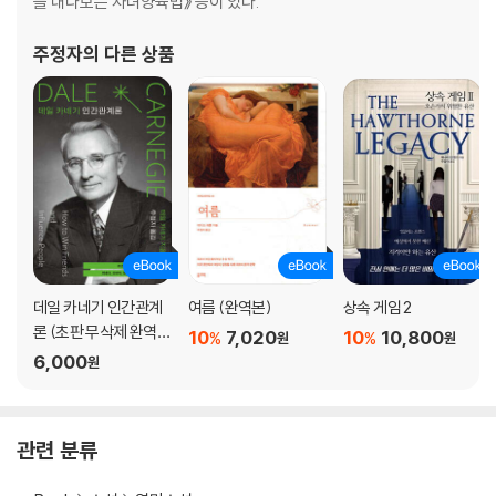
를 내다보는 자녀양육법》 등이 있다.
주정자
의 다른 상품
데일 카네기 인간관계
여름 (완역본)
상속 게임 2
론 (초판 무삭제 완역
10
7,020
10
10,800
%
%
원
원
본)
6,000
원
관련 분류