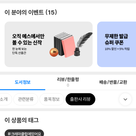
이 분야의 이벤트
15
리뷰/한줄평
도서정보
배송/반품/교환
0
 소개
관련분류
품목정보
출판사 리뷰
이 상품의 태그
#크레마클럽에있어요