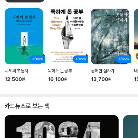
니체의 초월자
독하게 돈 공부
공허한 십자가
내
12,500
16,100
13,700
1
원
원
원
카드뉴스로 보는 책