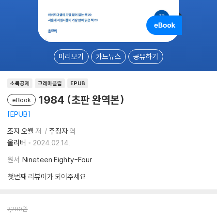
미리보기
카드뉴스
공유하기
소득공제
크레마클럽
EPUB
1984 (초판 완역본)
eBook
EPUB
조지 오웰
저
주정자
역
올리버
2024.02.14.
원서
Nineteen Eighty-Four
첫번째 리뷰어가 되어주세요
7,200
원