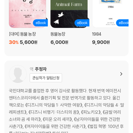
[대여] 동물 농장
동물농장
1984
30
5,600
6,000
9,900
%
원
원
원
역
주정자
관심작가 알림신청
국민대학교를 졸업한 후 영어 강사로 활동했다. 현재 번역 에이전시
엔터스코리아에서 출판기획 및 전문 번역가로 활동하고 있다. 옮긴
책으로는 《디즈니의 악당들 1: 사악한 여왕》, 《디즈니의 악당들 4: 말
레피센트》, 《디즈니 비행기: 더스티의 꿈》, 《피노키오》, 《금발 머리
소녀와 곰 세 마리》, 《미운 오리 새끼》, 《남자아이들을 위한 건강한
사춘기》, 《여자아이들을 위한 건강한 사춘기》, 《벌집 혁명: 100년 후