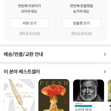
우리를 사로잡으며 인간의 존엄성, 자유 수호, 자유가 박탈된 전체주의 사
첫번째 리뷰어가
첫번째 한줄평을
회의 위험성 등을 심각히 돌아보게 한다.
되어주세요.
남겨주세요.
개인성을 철저히 말살하는 근미래의 전체주의 사회를 공포스럽게 그린 『1
리뷰 쓰기
한줄평 쓰기
984』는 1949년에 발표되자마자 당시 동서냉전으로 치닫는 국제 정세 속
에서 서방 진영의 폭발적 지지를 받았다. 20세기를 넘어 21세기에 이른 오
혜택 및 유의사항
혜택 및 유의사항
늘날에도 이 소설은 여전히 우리에게 유효하다. 다수의 쏠림으로 인해 전
체주의라는 극단적 지배 시스템에 자칫 세상이 넘어갈 때 개개인이, 사회
가 어떻게 망가지고 붕괴하는지를 여실히 보여주기 때문이다. 요컨대 이
배송/반품/교환 안내
소설은 빅 브라더로 대변되는 전체주의를 경계하라는 조지 오웰의 살벌한
경고다.
이 분야 베스트셀러