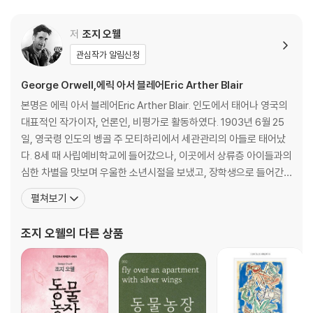
저
조지 오웰
관심작가 알림신청
George Orwell,에릭 아서 블레어Eric Arther Blair
본명은 에릭 아서 블레어Eric Arther Blair. 인도에서 태어나 영국의
대표적인 작가이자, 언론인, 비평가로 활동하였다. 1903년 6월 25
일, 영국령 인도의 벵골 주 모티하리에서 세관관리의 아들로 태어났
다. 8세 때 사립예비학교에 들어갔으나, 이곳에서 상류층 아이들과의
심한 차별을 맛보며 우울한 소년시절을 보냈고, 장학생으로 들어간
이튼교에서의 학창시절 역시 계급 차이를 뼈저리게 실감하는 계기가
펼쳐보기
되었다. 졸업 후 대학 진학을 포기하고 1922년부터 5년간 미얀마에
서 대영제국 경찰로 근무했으나 영국 제국주의가 저지르는 악마적 만
조지 오웰
의 다른 상품
행을 두 눈으로 목격한 그는 자신의 직업에