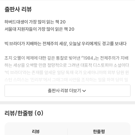
출판사 리뷰
하버드대생이 가장 많이 읽는 책 20
서울대 지원자들이 가장 많이 읽은 책 20
빅 브라더가 지배하는 전체주의 세상, 오늘날 우리에게도 경고를 보내다
조지 오웰이 체제에 대한 깊은 통찰로 빚어낸 『1984』는 전체주의가 지배
하는 세상을 오싹할 만큼 절망적으로 그려낸 대표적 디스토피아 소설이다.
‘빅 브라더’라는 존재를 앞세운 일당 독재 국가 오세아니아의 외부 당원 윈
스턴 스미스는 ‘진리부’에서 그때그때 사안을 조작하는 일을 하며 당의 일
개 부품으로 살아간다. 하지만 그는 역사와 진실을 조작하고 개인의 모든
출판사 리뷰 더보기
권리를 사상죄와 이중사고 등의 족쇄에 채워 억압하는 당에 의문을 품고
서서히 반감을 키운다. 그는 마침내 인간 본연의 자율성을 되찾고 당의 통
제에서 벗어나고자 반동한다. 기억 왜곡, 현실 왜곡에 맞서면서 그는 금지
리뷰/한줄평
0
된 일기로 쓰고 금지된 사랑을 하며 인간다운 불굴의 정신을 각성해간다.
서슬 퍼런 독재 체제 아래에서 그가 벌이는 위험천만한 행동들과 그에 따
른 파멸적 전개는 때로는 위태롭게, 때로는 에로틱하게, 때로는 암울하게
리뷰
한줄평