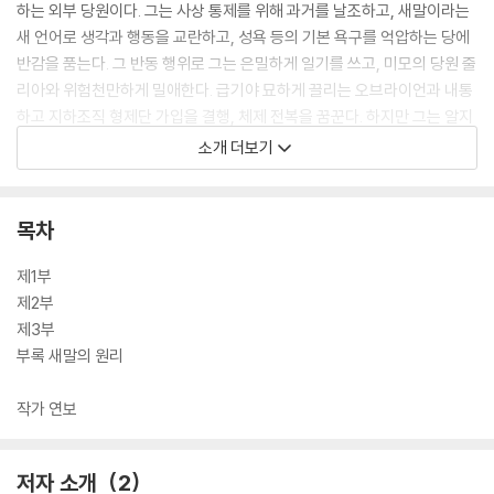
하는 외부 당원이다. 그는 사상 통제를 위해 과거를 날조하고, 새말이라는
새 언어로 생각과 행동을 교란하고, 성욕 등의 기본 욕구를 억압하는 당에
반감을 품는다. 그 반동 행위로 그는 은밀하게 일기를 쓰고, 미모의 당원 줄
리아와 위험천만하게 밀애한다. 급기야 묘하게 끌리는 오브라이언과 내통
하고 지하조직 형제단 가입을 결행, 체제 전복을 꿈꾼다. 하지만 그는 알지
못한다, 그 순간 살벌한 공포의 족쇄가 절망적으로 채워졌다는 것을.
소개 더보기
《1984》는 견제되지 않는 권력의 위험성, 개인의 자유와 권리 수호의 중요
성을 절실히 상기시킨다. 이 문제작은 폭압의 괴물 빅 브라더의 체제 아래
목차
개개인이 야만적으로 짓밟히는 암울한 상황을 우리 사회에도 투영하면서
전체주의를 소름 돋게 경고하는 예언서 같은 작품이다.
제1부
제2부
제3부
부록 새말의 원리
작가 연보
저자 소개
2