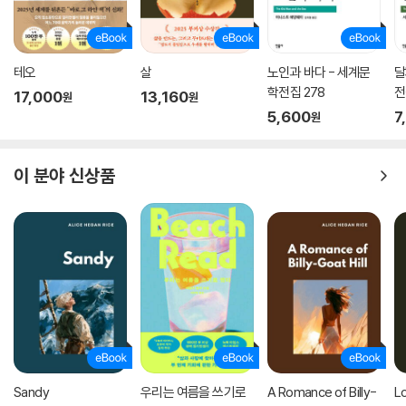
테오
살
노인과 바다 - 세계문
달
학전집 278
전
17,000
13,160
원
원
5,600
7
원
이 분야 신상품
Sandy
우리는 여름을 쓰기로
A Romance of Billy-
L