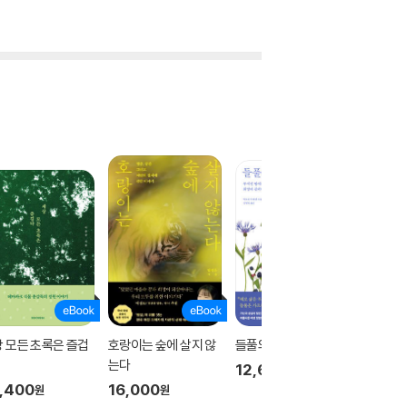
 모든 초록은 즐겁
호랑이는 숲에 살지 않
들풀의 구원
나는 나
는다
배웠다
12,600
원
,400
16,000
12,60
원
원