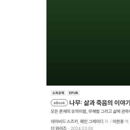
소득공제
EPUB
나무: 삶과 죽음의 이야
eBook
모든 존재의 유의미함, 무해함 그리고 삶에 관하
데이비드 스즈키
웨인 그레이디
저
이한중
역
더 와이즈
2024.03.06.