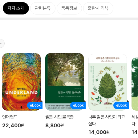
저자 소개
관련분류
품목정보
출판사 리뷰
소
언더랜드
월든·시민 불복종
나무 같은 사람이 되고
세상
싶다
다
22,400
8,800
원
원
14,000
14
원