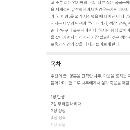
고 또 뿌리는 양서류와 곤충, 다른 작은 식물군에
을 세계적인 유전학자이자 환경운동가인 데이비드
가 『리어왕』을 쓰기 시작했을 때 태어난 이 나
저자는 나무의 탄생과 뿌리 내리기, 성장, 성숙
준다. ‘누구나 홀로서야 한다. 하지만 함께 살아
을 살아가면서 우리에게 가장 필요한 것은 생명 
로움과 인간의 삶을 다시금 돌아보게 한다.
목차
추천의 글_영혼을 간직한 나무, 마음을 훔치는 
들어가며_한 그루 나무에게서 삶과 죽음을 깨
1장 탄생
2장 뿌리를 내리다
3장 성장
4장 성숙
5장 죽음