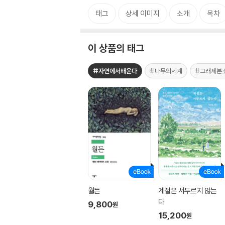
태그
상세 이미지
소개
목차
이 상품의 태그
#자연에서배운다
#나무의세계
#그래제본
월든
계절은 서두르지 않는
다
9,800
원
15,200
원