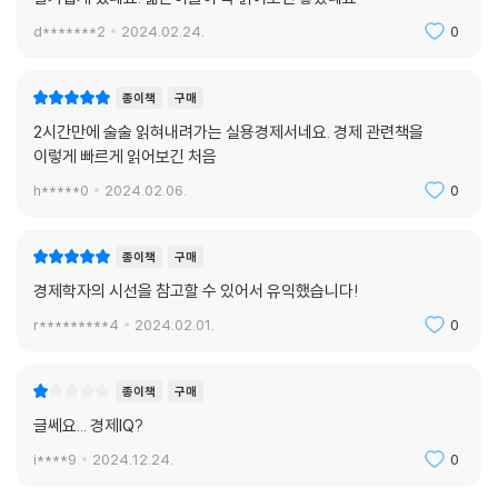
런 조언도 한번 참고해볼 만하지 않을까?
d*******2
2024.02.24.
0
거대 변화 앞에서
종이책
구매
지금 세계는 큰 변화 앞에 서 있다. 100년에 한 번 있을까 말까 한 이런 거
2시간만에 술술 읽혀내려가는 실용경제서네요. 경제 관련책을
대 변화를 누구라도 정확히 예측하기는 힘들다. 하지만 이런 변화를 만나
이렇게 빠르게 읽어보긴 처음
면 우리가 세웠던 경제계획도 큰 타격을 받을 수밖에 없다. 당신이 검소한
생활을 유지하며, 오랜 시간 저축과 투자를 해왔다 해도 인플레이션이 일
h*****0
2024.02.06.
0
어나면 당신의 예금과 연금은 그 가치가 속수무책으로 하락하게 되는 것이
다. 이 책의 뒷부분에서는 AI, 플랫폼 산업 등 기술 발전을 비롯해, 고령화,
종이책
구매
인구 감소, 세계 정세 변화 등에 대한 경제학자의 견해를 담아 독자들이 경
경제학자의 시선을 참고할 수 있어서 유익했습니다!
제계획을 세우는 데 여러 가능성을 생각하고 효과적으로 대처할 수 있도록
했다.
r*********4
2024.02.01.
0
다시 책 제목으로 돌아가보자. 경제IQ란 무엇일까? 단순하게 돈을 잘 벌거
종이책
구매
나 투자를 잘하는 사람이 갖고 있는 재능이라고도 할 수 있을 것이다. 하지
글쎄요... 경제IQ?
만 돈을 어떻게 벌고 모으고 쓸지는 결국 인생철학의 문제다. 그렇기에 경
제학적 삶이란 비단 돈과 관련된 측면으로만 한정되지 않고 우리 생활 전
i****9
2024.12.24.
0
반에 관여되는 삶의 방식이다. 스스로를 끊임없이 돌아보며 정확한 계획과