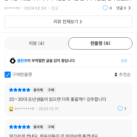
말해준다. 이처럼 시간은 우리 인생에서 아껴 써야 하는 귀중한 자원이자,
인상적이었고요. 작가님의 삶 자체만으로도 많은 울림이 전달 되었습니다.
h*****0
2024.02.24.
신고
0
댓글
0
돈을 버는 일의 기초가 되는 필수불가결한 수단임을 꼭 기억하자. 특히 젊
은 독자들이 귀담아들어주면 좋겠다. 당신이 하루라도 빨리 관심을 가져야
리뷰 전체보기
할 투자 수단은 부동산도, 주식도, 코인도 아니다. ‘시간’이다.
경제학자의 가족관
리뷰
4
한줄평
6
경제학자의 “경제적인” 가족관도 한번 짚어볼 만하다. 저자는 행복하고 원
클린봇
이 부적절한 글을 감지 중입니다.
설정
만한 가족 관계를 위해서 남편과 아내의 경제적 가치를 지표화해서 평가하
는 작업을 한번 해볼 필요가 있다고 말한다. 예를 들어, 배우자의 연봉이 3,
구매한줄평
추천순
000만 원이라면, 3% 금리를 가정할 때 그 배우자는 10억 원짜리 꼬마 빌
딩과 같은 존재로 볼 수 있다. 사랑과 신뢰로 맺어진 부부 관계를 꼬마 빌딩
종이책
구매
이나 돈에 비유하는 것에 불편함을 느낄 독자도 있겠다. 그러나 이처럼 객
20~30대 초년생들이 읽으면 더욱 좋을책!! 강추합니다
관적 수치로 평가해보면 상대가 나의 가장 소중한 자산임을 깨닫게 되어
일단 다툴 일이 적어지고, 아껴줘야 한다는 생각도 들며, 목표를 설정하여
h*******6
2023.12.31.
1
함께 나가기도 쉽다는 이야기다. ‘존경할 수 있는 배우자’나 ‘상냥한 배우
자’ 같은 애매한 기준은 다툼의 원인이 되고 개선도 어렵다. 당신이 가족을
종이책
구매
이루고 있으며 행복한 가정을 만들고 싶다면 경제학자만이 할 수 있는 이
알기쉽게 썼네요. 젊은이들이 꼭 읽어보면 좋겠네요