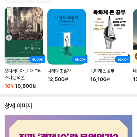
오디세이아 (고대 그리
니체의 초월자
독하게 돈 공부
내
스어 완역본)
12,500
16,100
1
원
원
10
19,800
%
원
상세 이미지