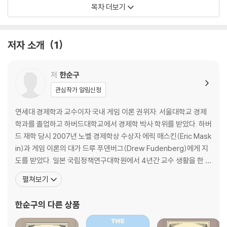
5. 경제적 생활의 시작, 가계부 쓰기
목차 더보기
6. ‘무리 짓기’ 말고 ‘머리 쓰기’를 하라
제2장. 리스크를 대하는 태도가 삶을 결정한다
저자 소개
1
1. 리스크, 회피할 것인가 뛰어들 것인가?
2. 젊은 시절에 해야 할 투자는 ‘코인’도, ‘주식’도 아니다
저
한순구
3. 다양한 ‘경우의 수’를 생각하고 대비하라
관심작가 알림신청
4. 쌀, 냉장고, 그리고 금융
연세대 경제학과 교수이자 국내 게임 이론 권위자. 서울대학교 경제
제3장. 경제는 마음에서 시작된다
학과를 졸업하고 하버드대학교에서 경제학 박사 학위를 받았다. 하버
드 재학 당시 2007년 노벨 경제학상 수상자 에릭 매스킨(Eric Mask
1. 건강한 몸과 마음이 없다면 돈은 의미가 없다
in)과 게임 이론의 대가 드루 푸덴버그(Drew Fudenberg)에게 지
2. 경제학으로 분석해본, 당신이 벼락치기를 하는 이유
도를 받았다. 일본 국립정책연구대학원에서 4년간 교수 생활을 한 후
3. 큰 차이를 만드는 작지만 확실한 정보들
2002년부터 연세대학교 경제학부 교수로 재직하고 있다. 전공은 게
펼쳐보기
4. 성공은 계단식, 일단 10년은 버텨라
임 이론과 법경제학으로, 기업과 국가의 전략적 행동과 진화론적 경
5. 근로소득의 가치는 쉽게 사라지지 않는다
제 이론이 주요 관심 분야다. 생물이나 역사, 스포츠 등 다른 분야에
한순구
의 다른 상품
6. 인생에서 돈은 어떤 의미일까?
경제학 이론을 적용하여 분석