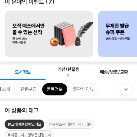
이 분야의 이벤트
7
리뷰/한줄평
도서정보
배송/반품/교환
10
 소개
관련분류
품목정보
출판사 리뷰
이 상품의 태그
#크레마클럽에있어요
#유퀴즈온더블럭_자기님들
#세종도서교양부문선정도서