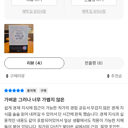
다. 대학교수인 저자에게는 외국 유학에 대해 상담하러 오는 학생들이 종
종 있는데, 그중에는 당장은 유학 자금이 부족하니 일단 취직해서 몇 년간
혜택 및 유의사항
혜택 및 유의사항
돈을 모아 유학을 가겠다는 생각을 하는 이들이 많다고 한다. 그런 학생을
만나면 저자는 “틀린 생각이니 당장 유학을 가라.”라고 조언한다. 학습능
력이 최대인 20대의 시간을 돈 버는 데 사용하고 학습능률이 떨어지는 30
대가 되어 유학을 가는 것은 시간을 매우 비효율적으로 사용하는 일이기
때문이다.
저자는 경제적 삶에서 가장 중요한 투자 수단은 바로 ‘시간’이라고 말한다.
리뷰
4
한줄평
6
20대의 1시간과 50대의 1시간은 전혀 다르다. 가능하다면, 학습 효율을
최대한 올릴 수 있는 20대는 온전히 학습에 투자하는 것이 좋다. 요즘 많은
구매리뷰
추천순
대학생들이 일찍부터 주식 투자에 나서 투자 경험을 쌓는다. 20대에 애써
번 돈 100만 원을 투자해서 200%라는 경이로운 수익률을 올려도 300만
종이책
구매
원이다. 200%라는 수익률을 얻기 위해 들인 시간과 노력은 매우 클 것이
다. 그런데 20대를 온전히 자신에게 투자하여 좋은 직장에 들어가 돈을 벌
가벼운 그러나 너무 가볍지 않은
어 1,000만 원으로 투자할 수 있다면? 굳이 말하지 않아도 결과에 큰 차이
쉽게 경제 지식에 접근이 가능한 작가의 경험 공유서.무겁지 않은 경제 지
가 있음을 알 수 있다. 그 차이는 시간이 흐를수록 점점 커질 것이다.
식을 술술 읽어 내려갈 수 있어서 단 시간에 완독 했습니다. 경제 지식과 실
용적인 내용도 같이 포함되어있어서 일상 생활에서도 적용이 가능한 지혜
오랜 시간 투자하면 복리 혜택을 누릴 수 있다는 것 또한 시간의 중요성을
들이 묻어 있답니다. 작가의 다년간 쌓아온 삶에서의 근검, 절약 포인트가