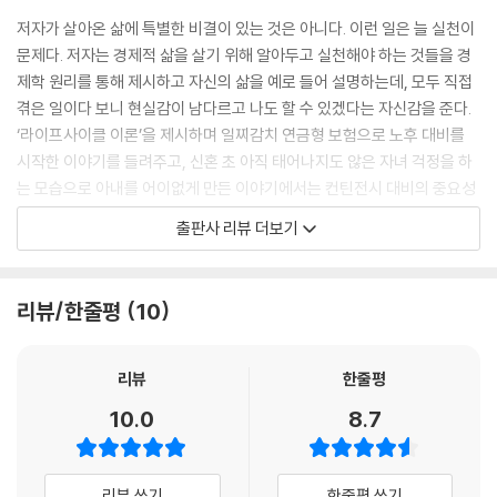
저자가 살아온 삶에 특별한 비결이 있는 것은 아니다. 이런 일은 늘 실천이
문제다. 저자는 경제적 삶을 살기 위해 알아두고 실천해야 하는 것들을 경
제학 원리를 통해 제시하고 자신의 삶을 예로 들어 설명하는데, 모두 직접
겪은 일이다 보니 현실감이 남다르고 나도 할 수 있겠다는 자신감을 준다.
‘라이프사이클 이론’을 제시하며 일찌감치 연금형 보험으로 노후 대비를
시작한 이야기를 들려주고, 신혼 초 아직 태어나지도 않은 자녀 걱정을 하
는 모습으로 아내를 어이없게 만든 이야기에서는 컨틴전시 대비의 중요성
을 이야기한다. 처음 교수가 되었을 때 교수 휴게실에서 제공되는 공짜 커
출판사 리뷰 더보기
피를 너무 많이 마셔 속이 쓰렸던 일화를 통해서는 일상에서도 ‘비용-편익
분석’이 유용하다는 얘기를 꺼낸다.
리뷰/한줄평
10
저자는 자신의 이야기를 매우 솔직하게 썼다. 돈에 연연해하는 모습이라든
지 야식을 끊지 못하는 모습, 부부싸움이 있던 날 밤에 든 생각 등을 있는
그대로 썼다. 덕분에 책이 무척 재미있어졌다.
리뷰
한줄평
10.0
8.7
젊은 독자들에게 - 가장 중요한 투자 수단은 ‘시간’
경제적 삶에서는 어떤 일을 하든지 효율성을 따져보는 일이 매우 중요하
리뷰 쓰기
한줄평 쓰기