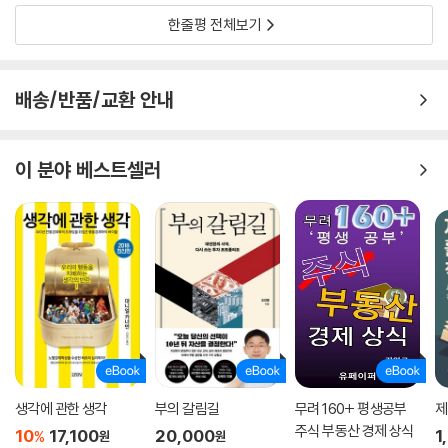
합리적 선택을 통해 인생의 낭비를 줄이고 삶을 ‘경제적으로’ 꾸리는 안목
한줄평 전체보기
과 힘, 그것이야말로 지금 우리에게 필요한 진짜 경제IQ다. 돈 잘 버는 법을
가르치는 것이 경제교육이 되어버린 시대에 경제학자가 던지는 질문이며,
독자들에게 꼭 전하고 싶은 이야기다.
배송/반품/교환 안내
이 분야 베스트셀러
생각에 관한 생각
부의 갈림길
무려 160+ 평생공부
제
주식 부동산 경제 상식
10
17,100
20,000
1
%
원
원