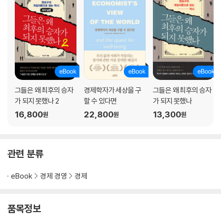
제4장. 가족은 경제적 운명공동체
1. 배우자를 꼬마 빌딩으로 생각하라
2. 엄마는 부자인데 아빠는 가난한 집은 없다
3. 최고의 경제교육은 부모의 올바른 경제생활
4. 세금이 내 경제계획에 미치는 영향
제5장. 경제학자가 상상해보는 미래
그들은 왜 최후의 승자
경제학자가 세상을 구
그들은 왜 최후의 승자
가 되지 못했나 2
할 수 있다면
가 되지 못했나
1. 인공지능이 할 수 없는 일은 여전히 있다
16,800
22,800
13,300
원
원
원
2. 수용과 선점: 변화를 내 편으로 만드는 두 가지 방법
3. 빅데이터와 플랫폼 경제가 불러올 변화는 어디까지일까?
4. 세계화의 두 얼굴과 격화되는 갈등
관련 분류
| 에필로그 | 거대한 변화까지 견뎌낼 경제계획을 세우기 위하여
eBook
경제 경영
경제
품목정보