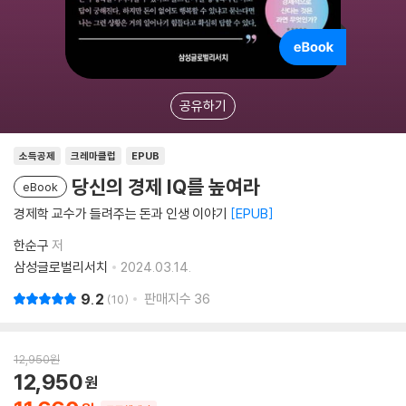
공유하기
소득공제
크레마클럽
EPUB
당신의 경제 IQ를 높여라
eBook
경제학 교수가 들려주는 돈과 인생 이야기
EPUB
한순구
저
삼성글로벌리서치
2024.03.14.
9.2
판매지수
36
10
12,950
원
12,950