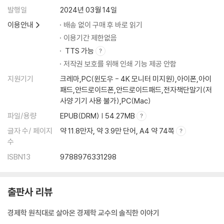
발행일
2024년 03월 14일
이용안내
배송 없이 구매 후 바로 읽기
이용기간 제한없음
TTS 가능
저작권 보호를 위해 인쇄 기능 제공 안함
지원기기
크레마,PC(윈도우 - 4K 모니터 미지원),아이폰,아이
패드,안드로이드폰,안드로이드패드,전자책단말기(저
사양 기기 사용 불가),PC(Mac)
파일/용량
EPUB(DRM) | 54.27MB
글자 수/ 페이지
약 11.8만자, 약 3.9만 단어, A4 약 74쪽
수
ISBN13
9788976331298
출판사 리뷰
경제학 원칙대로 살아온 경제학 교수의 솔직한 이야기