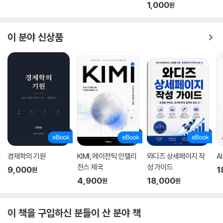
1,000
원
이 분야 신상품
경제학의 기원
KIMI, 에이전틱 인텔리
와디즈 상세페이지 작
A
전스 제국
성 가이드
9,000
1
원
4,900
18,000
원
원
이 책을 구입하신 분들이 산 분야 책