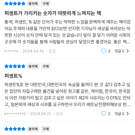
종이책
구매
‘나쁜 장애인’이 될 수밖에 없었던 이유이다.
“2020년에 실시한 조사에서 “동성애자를 어떤 관계로도 받아들일 수 없
퍼센트가 가리키는 숫자가 따뜻하게 느껴지는 책
다”고 답한 응답자 비율은 57%였다(한국행정연구원, 사회 통합 실태 조
비단 장애인만의 문제일까? 코로나19 이후 전국 버스터미널의 28%(전국
통계, 퍼센트, % 같은 단어가 주는 딱딱한 느낌을 완벽하게 깨주는 책이었
사, 2020년). “‘전과자’를 어떤 관계로도 받아들일 수 없다”는 응답(69.
여객자동차터미널협회, 2022년)가 사라졌으며 2022년 티머니 전산망
어요.주제와 내용을 가만히 읽다보면 안지현 기자님이 세상을 바라보는 따
4%)과 비교해도 크게 다르지 않을 만큼 동성애자에 대한 거부감이 컸다.”
뜻한 시선이 숫자 안에 담겨 있는 것 같습니다.빛이 잘 닿기 어려운 사회의
통계에 따르면, 고속·시외버스 배차는 코로나19 이전보다 41% 감소했고,
--- p.238
곳곳에 이 숫자들을 통해 사람들의 관심이 닿았으면 좋겠어요. 좋은 책을
노선은 27%나 없어졌다.
써주셔서 감사합니다.
l*****o
2024.04.19.
신고
3
댓글
0
“한국의 불평등 지수를 보면 상위 20% 계층의 평균 소득(7339만 원)은
여기에 더해 책은 흥미로운 통계도 제시한다. ‘늦은 저녁 서울에서는 왜 택
하위 20%(1232만 원)보다 약 6배 더 높고(통계청, 2021년), 평균 자산은
시 잡기가 어려운가?’ 2022년 카카오모빌리티의 조사에 답이 있다. 자정
종이책
구매
상위 20%(12억 910만 원)가 국내 전체 자산의 44%를 차지하고 있다(통
이 되면 서울 택시의 47%가 서울이 아닌 경기도에 머문다. 왜 그럴까? 평
퍼센트%
계청, 2022 가계금융복지조사). 이러한 실질적인 불평등에, 세계적으로
균 연령 63.5세인 서울 택시 기사들은 고령화로 인한 장시간 야간 운행을
도 높은 수준의 소셜미디어 이용률과 시간이 겹쳐 명품 소비로 나타난 것
퍼센트%로 본 대한민국,대한민국의 속살을 들여다 본 것 같다.감추고 싶
기피하며, 저녁 8시부터 서울 외곽으로의 장거리 운행을 시작해 자정 무렵
이 아니냐는 분석이 나온다.”
은 집안의 자질구레한 물건을 넣어둔 창고를 같은, 케이팝, 한국어, 한국음
대부분 서울을 벗어나 있는 것이다. 여기에 더해 코로나19 이후 서울 법인
식 이런 자랑거리 말고 감추고 싶은 이야기.제2의 사유리는 0.01%도 안되
--- p.261
택시 운행율은 31.5%(서울시 택시정책팀, 2022년)로 최저를 기록했으
고, 일본에게 배상과 사과를 요구하면서 우리가 베트남전쟁피해보상 판결
며, 코로나19 당시 떠난 3만 여명(전국택시운송사업조합연합회, 2022
비율은 0.01%다. 우리도 사과도 받아야겠지만 우리도 잘못핫것은 보상해
“한국 노동자의 연차 소진율은 76.1%로(문화체육관광부, 2021 근로자
k********0
2024.09.21.
신고
2
댓글
0
년)의 기사들이 돌아오지 않는 탓도 크다.
야 할 것이다. 결식
휴가 실태 조사), 한 해에 부여받는 평균 연차 15.2일 중 11.6일만 쉬는 데
그쳤다. 이런 상황에서 한국 노동자의 연평균 노동시간은 1910시간으로,
숫자가 온전히 드러내지 못하는 삶
종이책
구매
OECD 회원국 중 네 번째로 많고 OECD 평균 노동시간보다는 200시간