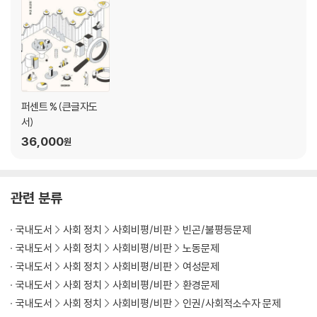
36% : 주택 가격과 출산율
39% : 학교 성폭력 징계의 한계
39.7% : 콜센터 노동의 민낯
41% : 사라지는 시외 · 고속버스
41% : 자폐성 장애인
42.2% : 음주 운전
퍼센트 % (큰글자도
45.5% : MZ세대의 이직
서)
47% : 서울 택시가 안 잡히는 이유
36,000
원
49.1% : ‘제때 못 가는’ 중증 응급 환자
51%~95.8%
관련 분류
52.4% : 로스쿨 입학 여성의 미래
국내도서
사회 정치
사회비평/비판
빈곤/불평등문제
53% : 국내 대학의 존폐
국내도서
사회 정치
사회비평/비판
노동문제
57% : ‘동성애 받아들일 수 없다’는 사람들
66.3% : 고독사
국내도서
사회 정치
사회비평/비판
여성문제
67.8% : 메타버스의 10대들
국내도서
사회 정치
사회비평/비판
환경문제
69.5% : ‘계층 이동 힘들 것’이라고 답한 MZ세대
국내도서
사회 정치
사회비평/비판
인권/사회적소수자 문제
76.1% : 한국 노동자의 연차 사용