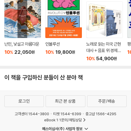
난민, 낯설고 아름다운
인볼루션
노래로 읽는 미국 근현
평
대사 + 음표 위 경제사
10
22,050
10
19,800
1
%
%
원
원
세트
10
54,900
%
원
이 책을 구입하신 분들이 산 분야 책
로그인
최근 본 상품
주문/배송
고객센터 1544-3800
티켓 1544-6399
중고샵 1566-4295
eBook 1:1문의/채팅상담
예스이십사(주) 사업자 정보