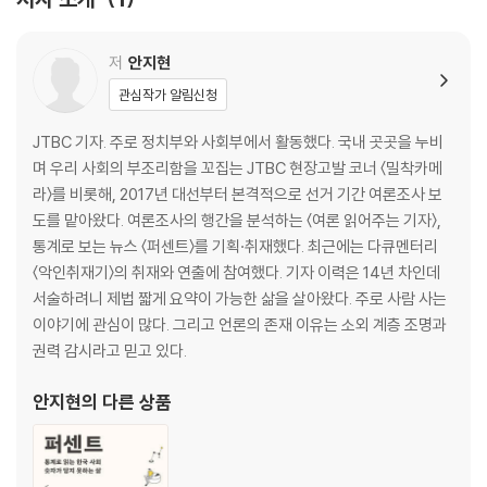
11%~30%
저
안지현
12.4% : 과학기술 분야의 여성 관리직
관심작가 알림신청
12.9% : 자립 준비 청소년의 대학 진학
14.1% : ‘환경’이라는 선택과목
JTBC 기자. 주로 정치부와 사회부에서 활동했다. 국내 곳곳을 누비
14.7% : 아동 재학대
며 우리 사회의 부조리함을 꼬집는 JTBC 현장고발 코너 〈밀착카메
17.3% : 학교 폭력 피해자의 절망
라〉를 비롯해, 2017년 대선부터 본격적으로 선거 기간 여론조사 보
18% : MZ세대의 소통법
도를 맡아왔다. 여론조사의 행간을 분석하는 〈여론 읽어주는 기자〉,
21.7% : 장애인의 외출
통계로 보는 뉴스 〈퍼센트〉를 기획·취재했다. 최근에는 다큐멘터리
23% : AI로 인해 사라질 직업들?
〈악인취재기〉의 취재와 연출에 참여했다. 기자 이력은 14년 차인데
25.3% : 경력 단절 여성
서술하려니 제법 짧게 요약이 가능한 삶을 살아왔다. 주로 사람 사는
25.5% : ‘고기나 생선 주 1회도 못 먹는’ 아이들
이야기에 관심이 많다. 그리고 언론의 존재 이유는 소외 계층 조명과
권력 감시라고 믿고 있다.
31%~50%
안지현
의 다른 상품
31% : Z세대의 영상 소비
35% : 20년 뒤 한국의 여름
35.7% : 한국 영화의 성 평등