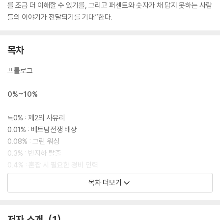
를 조금 더 이해할 수 있기를, 그리고 퍼센트와 숫자가 채 담지 못하는 사람
들의 이야기가 전달되기를 기대”한다.
목차
프롤로그
0%~10%
≒0% : 제2의 사유리
0.01% : 베트남전쟁 배상
0.08% : 그린 워싱
0.3% : 반지하 탈출
0.4% : 혼잡 시 필요한 경비 인력
1% : 사이코패스
목차 더보기
1.6% : ‘13세’ 소년범
2.4% : 마약 치료
6.2% : 안전운임제
저자 소개
1