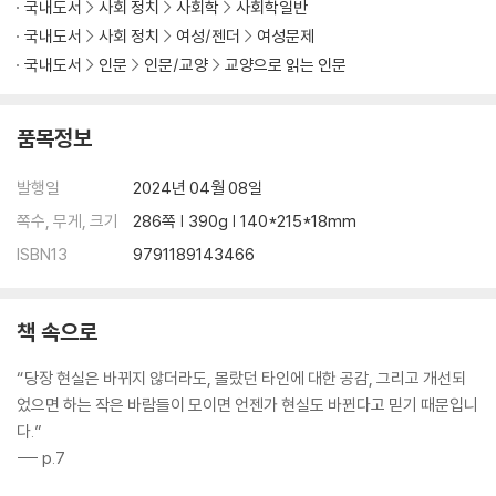
국내도서
사회 정치
사회학
사회학일반
81% : 세월호 유가족의 트라우마
국내도서
사회 정치
여성/젠더
여성문제
95.8% : 카카오톡 없이는 ···
국내도서
인문
인문/교양
교양으로 읽는 인문
에필로그
품목정보
발행일
2024년 04월 08일
쪽수, 무게, 크기
286쪽 | 390g | 140*215*18mm
ISBN13
9791189143466
책 속으로
“당장 현실은 바뀌지 않더라도, 몰랐던 타인에 대한 공감, 그리고 개선되
었으면 하는 작은 바람들이 모이면 언젠가 현실도 바뀐다고 믿기 때문입니
다.”
--- p.7