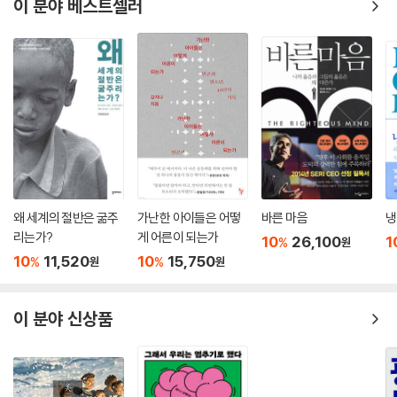
이 분야 베스트셀러
왜 세계의 절반은 굶주
가난한 아이들은 어떻
바른 마음
냉
리는가?
게 어른이 되는가
10
26,100
1
%
원
10
11,520
10
15,750
%
%
원
원
이 분야 신상품