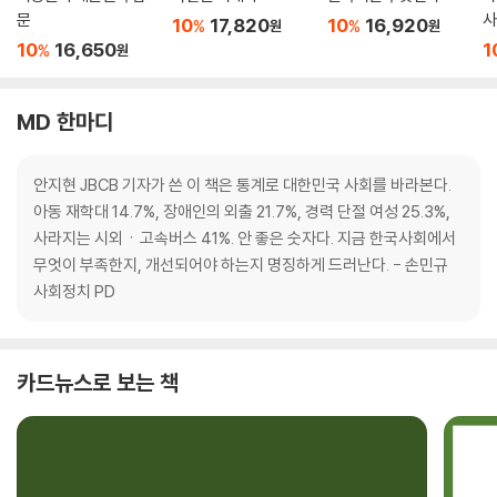
문
사
10
17,820
10
16,920
%
%
원
원
10
16,650
1
%
원
MD 한마디
안지현 JBCB 기자가 쓴 이 책은 통계로 대한민국 사회를 바라본다.
아동 재학대 14.7%, 장애인의 외출 21.7%, 경력 단절 여성 25.3%,
사라지는 시외ㆍ고속버스 41%. 안 좋은 숫자다. 지금 한국사회에서
무엇이 부족한지, 개선되어야 하는지 명징하게 드러난다. - 손민규
사회정치 PD
카드뉴스로 보는 책