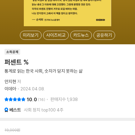
미리보기
사이즈비교
카드뉴스
공유하기
소득공제
퍼센트 %
통계로 읽는 한국 사회, 숫자가 담지 못하는 삶
안지현
저
이데아
2024.04.08.
10.0
판매지수
1,938
16
베스트
사회 정치 top100 4주
19,000
원