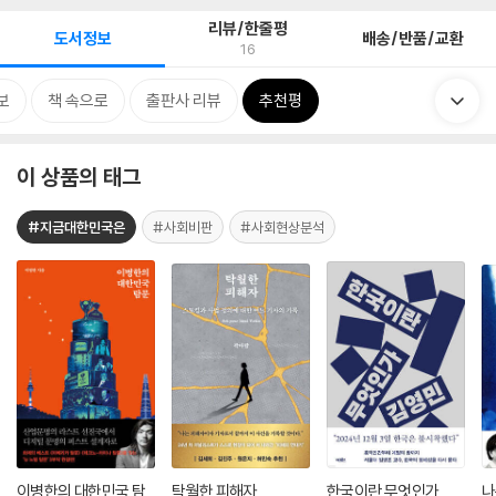
리뷰/한줄평
도서정보
배송/반품/교환
16
보
책 속으로
출판사 리뷰
추천평
이 상품의 태그
#지금대한민국은
#사회비판
#사회현상분석
이병한의 대한민국 탐
탁월한 피해자
한국이란 무엇인가
나