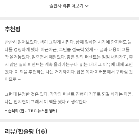
을 포함한 부부에 한해서”로 제한하고 있기 때문이다. 2022년 5월 “법률
출판사 리뷰 더보기
성 임원이 단 한 명도 없는 실정이다.”
상 금지 규정이 없는데 배우자 없는 여성의 출산을 제한하는 건 차별”이라
--- p.84
는 국가인권위원회의 권고가 있었지만, 학회는 여전히 “사회적 합의가 우
선”이라면서 이를 거부했다.
추천평
“만 18세가 되면서 [보육원] ‘자립 준비 청년’으로 불리는 이들의 대학 진
학률은 놀랍게도 12.9%(1478명, 보건복지부, 2021년)에 그쳤다. 73.7%
사유리 씨의 출산 이후 여성 단독 출산에 대한 요구는 꾸준히 늘고 있는데
찬찬히 읽어보았다. 책이 그렇게 시킨다. 함께 일하던 시기에 안지현도 늘
(종로학원, 2021년)인 전국 고등학생의 대학 진학률과는 차이가 컸다. 대
2021년 서울시 여성가족재단의 조사에 따르면, 비혼 여성 응답자의 26%
나를 경청하게 했다. 차근차근, 그만큼 설득력 있게 ···. 글과 내용이 그를
학을 가지 않았다면 이들은 어디에 있는 걸까?”
가 “결혼하지 않고, 아이를 낳을 것을 생각해본 적이 있다.” 책은 해외의 관
딱 옮겨놓았다. 읽으면서 깨달았다. 좋은 일의 퍼센트는 점점 내려가고, 좋
--- p.86
련 통계를 함께 살펴보고, 최근(2023년 말) 한국에서 동성 부부가 출산한
지 않은 일의 퍼센트는 계속 올라가는구나. 읽는 내내 그 이유에 대해 고민
사례도 소개한다. 그래서 이 주제의 퍼센트는 처음에 ‘0%’였다가 출간을
했다. 이 책을 추천하는 나는 거기까지다. 답은 독자 여러분께서 구하실 것
“학교 폭력을 신고하지 않았다는 응답자 가운데 주목해야할 수치가 있었
앞두고 ‘≒0%’로 최종 수정되었다.
이므로 ···.
다. 바로 17.3%. 학교 폭력 피해를 당하고도 왜 신고하지 않았는지 이유를
물었더니, “이야기해도 소용이 없을 것 같아서”라고 답한 비율이다.”
한국의 ‘출산(율) 문제’와 관련해 유추해볼 수 있는 통계가 책의 다른 주제
그런데 분명한 것은 있다. 각각의 퍼센트 진행이 거꾸로 되길 바라는 마음.
--- p.107
에도 등장하는데 그 중 하나는 이렇다. “수도권에서 주택 가격이 20% 상
나는 안지현이 그래서 이 책을 썼다고 생각한다.
승하면 합계 출산율은 36% 하락한 것으로 나타났다(한국조세재정연구
““고기나 생선을 주 1회 먹지 못한다”라고 답한 아동은 저소득층의 경우
- 손석희 (전 JTBC 뉴스룸 앵커)
원, 2021년). 소득별로 출산율을 살펴보니, 소득 하위층(1분위)의 출산율
응답자의 25.5%, 약 4분의 1이나 되었다. 일반 가구의 아동 중에서는 1.
이 소득 상위층(3분위)의 39.1%밖에 되지 않는다는 연구 결과도 있었다
7%이니, 14배나 되는 수치였다.”
(한국경제연구원, 2022년).”
리뷰/한줄평
16
--- p.139