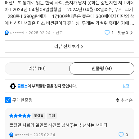
퍼센트 % 통계로 읽는 한국 사회, 숫자가 담지 못하는 삶안지현 저 | 이데
서 이 책을 썼다고 생각한다.” 이 책을 추천한 손석희 전 JTBC 뉴스룸 앵
아 | 2024년 04월 08일발행일 2024년 04월 08일쪽수, 무게, 크기
커의 말이다.
286쪽 | 390g판매가 17,100원내용은 좋은데 300페이지 미만의 책
에 비하면 책값은 다소 비싼편이다.휴대성: 무게는 가벼워 휴대하기에 괜
찮았다.내용: 일단 번역서가 아닌 한국어 원판책은 항상 번역의질에 신경
u*****i
2025.02.24.
신고
1
댓글
0
않써서 좋다.여기사 나오
리뷰 전체보기
리뷰
10
한줄평
6
클린봇
이 부적절한 글을 감지 중입니다.
설정
구매한줄평
추천순
종이책
구매
몰랐던 사회의 일면을 식견을 넓혀주는 추천하는 책이다
u*****i
2025.02.24.
0