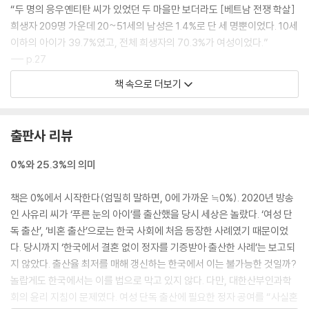
“두 명의 응우옌티탄 씨가 있었던 두 마을만 보더라도 [베트남 전쟁 학살]
희생자 209명 가운데 20~51세의 남성은 1.4%로 단 세 명뿐이었다. 10세
이하의 아이가 39.7%였고, 전체 희생자의 70.3%가 여성이었다.”
--- p.27
책 속으로 더보기
“[서울시 폭우 대책 이후] 2021년 기준 서울에서 반지하를 벗어난 가구는
단 650가구(국토교통부)에 불과했다. 서울시 내 지하나 반지하에 거주하
고 있는 가구 가운데 0.3% 수준이었다.”
출판사 리뷰
--- p.37
0%와 25.3%의 의미
“법무부가 급증했다는 만 13세 소년원생 비율로 돌아가 보자. 10세, 11세,
12세보다 많은 것은 맞지만, 여전히 전체 소년원생 가운데 1.6% 수준이다
책은 0%에서 시작한다(엄밀히 말하면, 0에 가까운 ≒0%). 2020년 방송
(법무부, 2019~2021년). 이 1.6%에 대해 우리 사회는 ‘처분’이 아닌 형사
인 사유리 씨가 ‘푸른 눈의 아이’를 출산했을 당시 세상은 놀랐다. ‘여성 단
‘처벌’을 말하기 전에 이들이 다시 사회로 돌아갈 기회를 충분히 주고 있었
독 출산’, ‘비혼 출산’으로는 한국 사회에 처음 등장한 사례였기 때문이었
던 것일까?”
다. 당시까지 ‘한국에서 결혼 없이 정자를 기증받아 출산한 사례’는 보고되
--- p.60
지 않았다. 출산율 최저를 매해 갱신하는 한국에서 이는 불가능한 것일까?
놀랍게도 한국에서는 이를 법으로 막고 있지 않다. 다만, 대한산부인과학
“한국의 경우 국내 상장 법인의 여성 임원 비율은 여전히 5.2%(여성가족
회의 윤리 지침이 문제였다. 여성 단독 출산에 필요한 정자 공여를 “사실혼
부, 2021년)에 불과하고, 상장 기업의 63.7%(여성가족부, 2021년)는 여