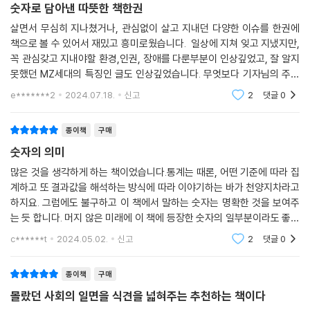
숫자로 담아낸 따뜻한 책한권
가까이 더 일하고 있다.”
책은 한국 사회에서 상대적으로 조명 받지 못한 이들에 대한 통계도 보여
살면서 무심히 지나쳤거나, 관심없이 살고 지내던 다양한 이슈를 한권에
--- p.268
준다. 저자가 책의 프롤로그에서 밝혔듯이, 이들은 “장애인, 경력 단절 여
책으로 볼 수 있어서 재밌고 흥미로웠습니다. 일상에 지쳐 잊고 지냈지만,
성, Z세대, 성소수자, 반지하 거주민, 베트남전쟁 피해자, 운전기사, 그리
꼭 관심갖고 지내야할 환경,인권, 장애를 다룬부분이 인상깊었고, 잘 알지
“2021년 실시된 실태 조사에서 [세월호 유가족] 이들이 전문가의 심리 상
고 자립 준비 청년들. 모두 제가 주목했던 《퍼센트》의 주인공들”이다. 그리
못했던 MZ세대의 특징인 글도 인상깊었습니다. 무엇보다 기자님의 주제
담을 받은 비율은 21.5%로 높지 않았다. 나머지 78.5%는 전문가의 도움
고 ‘고기나 생선을 주 1회도 먹지 못하는 저소득층 아이들(25.5%, 보건복
선정에 사회적 약자에 대한 따뜻한관심이 느껴져서 제 마음도 따뜻함이 느
e*******2
2024.07.18.
신고
2
댓글
0
을 받지 못했다고 답했다(안산온마음센터, 세월호 참사 피해자 실태 조사,
지부, 2018년)’, ‘학교 폭력을 당하고도 신고하지 않는 아이들(17.3%, 교
껴지네요. 오랜만
2021년). “내 자신까지 돌볼 시간이 없어서”, “먼저 떠나간 자식에게 미안
육부, 2022년), ‘이미 학대 받고도 또 학대 받는 아이들(14.7%, 보건복지
해서” 등이 이유였다.”
종이책
구매
부, 2021년), ‘보육원에서 자립하면서 대학에 진학하는 청소년들(12.9%,
--- p.272
숫자의 의미
보건복지부, 2021년)’에게 각별히 주목한다. 그리고 숫자가 온전히 드러
내지 못한 이들의 삶을 최대한 경청하고 기록한다. ‘결식카드’로는 편의점
많은 것을 생각하게 하는 책이었습니다.통계는 때론, 어떤 기준에 따라 집
밖에 갈 수 없는 아이들, ‘신고해봤자…’라는 아이들, 부모의 처벌보다는 사
계하고 또 결과값을 해석하는 방식에 따라 이야기하는 바가 천양지차라고
하지요. 그럼에도 불구하고 이 책에서 말하는 숫자는 명확한 것을 보여주
랑을 우선하는 아이들, ‘자립’이라는 말이 무색한 환경의 청소년들…. 이렇
는 듯 합니다. 머지 않은 미래에 이 책에 등장한 숫자의 일부분이라도 좋은
듯 책은 통계와 숫자도 중요하지만, 오히려 그 이면의 구체적 삶에 한국 사
방향으로 바뀔 수 있기를 바라봅니다.
회가 주목해야 한다고 강조한다.
c******t
2024.05.02.
신고
2
댓글
0
“좋은 일의 퍼센트는 점점 내려가고, 좋지 않은 일의 퍼센트는 계속 올라가
종이책
구매
는구나. 읽는 내내 그 이유에 대해 고민했다. 그런데 분명한 것은 있다. 각
몰랐던 사회의 일면을 식견을 넓혀주는 추천하는 책이다
각의 퍼센트 진행이 거꾸로 되길 바라는 마음. 나는 [저자] 안지현이 그래