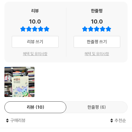
그리고 “18세 미만 자녀와 함께 사는 기혼 여성(15~54세, 453만 6000
“한국으로 국한하면 현재 쌀 자급률은 92.8%에 달하지만, 기후 위기로 최
리뷰
한줄평
명) 가운데 25.3%로, 네 명 가운데 한 명꼴(통계청, 2022년)”로 한국의
악의 경우 30년 뒤에는 55%, 즉 절반 가까이 떨어지게 된다는 연구 결과
여성들은 ‘경력 단절’을 겪고 있으며, “출산과 육아가 집중되는 30대 중반
10.0
10.0
도 있었다(농림축산식품부.한국농촌경제연구원, 2020년). 결국 ‘기후변
들어 여성의 고용률은 57.5%까지 뚝 떨어진다(기획재정부, 2021년).” 이
화’가 인간의 생명을 위협하는 ‘기후 위기’로 불리는 이유다.”
통계들이 무엇을 가리키는지 가늠해보기란 어렵지 않을 것이다.
--- p.153
리뷰 쓰기
한줄평 쓰기
따로 또 같이 읽는 통계들
“첫 스쿨 미투 사건 이후 성폭력 통계를 분석했다. 서울시 1348개의 초중
혜택 및 유의사항
혜택 및 유의사항
고등학교에서 2018년부터 4년간 신고된 성폭력 통계를 보았더니, 추행이
이렇듯 책의 통계들은 각각의 주제(비혼 출산, 경력 단절 여성, 주택가격)
나 성희롱 등 피해를 신고했지만 학교에서 아무 조치도 없었던 사례가 3
를 설명하면서도 하나의 주제(한국의 출산율)와도 연결되어 한국 사회를
9%였다. 경고나 주의 정도로 그치고 넘어간 예까지 합치면 63%는 사실상
조금 더 입체적으로 볼 수 있는 기회를 제공한다. 또 다른 사례로서 ‘이동할
징계를 받지 않았다.”
권리’도 각기 다른 주제를 통해 한국 사회가 직면한 공통된 문제에 접근하
--- p.167
는데 도움을 준다.
3
“최근 5년간 자폐성 장애인의 사망 원인으로 자살이나 추락 같은 사고사
예컨대 한국 사회를 떠들썩하게 만들었던 장애인의 ‘이동권 투쟁’ 이면에
리뷰
10
한줄평
6
비율이 41%나 되었다. 자폐성 장애인과 함께 발달장애인으로 분류되는 지
는 이런 통계가 있다. 2020년 보건복지부의 조사에 따르면, 장애인 응답
적장애인은 사고사 비율이 10.4%인 것에 비하면 4배 가까운 수치였다. 사
자의 21.7%가 월 3회 이하로만 외출한다. 휠체어 탑승이 가능한 저상버스
구매리뷰
추천순
망 시 평균연령이 23.8세로 나왔던 이유다.”
의 비율은 30.6%(국토교통부, 2012년)이며, 이마저도 탑승 거부를 당한
--- p.191
경험이 48%(국가인권위원회, 2019년)이다. 이들이 지하철을 막아서는