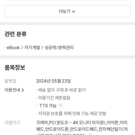
는 예수 그리스도를 통해 세상을 변화시키는 것이다. 국제 리더십 사
역 기관 Lead Like
더보기
관련 분류
eBook
자기계발
성공학/경력관리
품목정보
발행일
2024년 05월 23일
이용안내
배송 없이 구매 후 바로 읽기
이용기간 제한없음
TTS 가능
저작권 보호를 위해 인쇄 기능 제공 안함
지원기기
크레마,PC(윈도우 - 4K 모니터 미지원),아이폰,아이
패드,안드로이드폰,안드로이드패드,전자책단말기(저