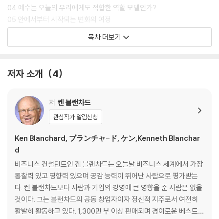
04 예수는 오늘의 우리에게도 적합한 역할 모델인가?
05 안에서부터 시작되는 변화의 여정
06 예수 같은 리더의 4가지 영역
목차 더보기
토의 가이드
Part 2. 훌륭한 리더의 마음
저자 소개
4
07 예수 닮은 리더십이란 무엇인가?
08 예수 같은 리더가 되고 싶은데 마음이 따라 주지 않을 때
09 마음이 고장 난 결과
저
켄 블랜차드
10 하나님을 밀어내는 자아의 경고 신호
관심작가 알림신청
11 마음의 방향 전환
토의 가이드
Ken Blanchard, ブランチャ-ド, ケン,Kenneth Blanchar
d
Part 3. 존재 습관
비즈니스 컨설턴트인 켄 블랜차드는 오늘날 비즈니스 세계에서 가장
12 하나님의 무조건적인 사랑을 받아들이고
통찰력 있고 영향력 있으며 공감 능력이 뛰어난 사람으로 평가받는
그 안에 거하는 습관
다. 켄 블랜차드보다 사람과 기업의 경영에 큰 영향을 준 사람은 없을
13 고독을 경험하는 습관
것이다. 그는 블랜차드의 공동 창업자이자 정신적 지주로서 여전히
14 기도를 실천하는 습관
활발히 활동하고 있다. 1,300만 부 이상 판매되며 경이로운 베스트셀
15 성경을 알고 적용하는 습관