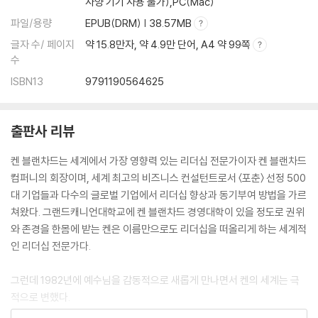
사양 기기 사용 불가),PC(Mac)
파일/용량
EPUB(DRM) | 38.57MB
글자 수/ 페이지
약 15.8만자, 약 4.9만 단어, A4 약 99쪽
수
ISBN13
9791190564625
출판사 리뷰
켄 블랜차드는 세계에서 가장 영향력 있는 리더십 전문가이자 켄 블랜차드
컴퍼니의 회장이며, 세계 최고의 비즈니스 컨설턴트로서 〈포춘〉 선정 500
대 기업들과 다수의 글로벌 기업에서 리더십 향상과 동기부여 방법을 가르
쳐왔다. 그랜드캐니언대학교에 켄 블랜차드 경영대학이 있을 정도로 권위
와 존경을 한몸에 받는 켄은 이름만으로도 리더십을 떠올리게 하는 세계적
인 리더십 전문가다.
그런데 1982년에 예수님을 감동적으로 새롭게 만나면서 켄의 세계는 극
적으로 변했다.