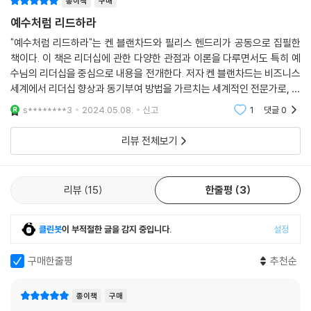
구하고 널리 소개하고자 필 하지스와 함께 1999년 Lead Like Jesus라
종이책
구매
는 리더십 사역단체를 만들었다.
예수처럼 리드하라
"예수처럼 리드하라"는 켄 블랜차드와 필리스 헨드리가 공동으로 집필한
이 책의 공저자인 필리스 헨드리는 이 단체의 초대 총재 겸 CEO이다. 이
책이다. 이 책은 리더십에 관한 다양한 관점과 이론을 다루면서도 특히 예
책은 그 사역의 결실로, 10여 년간 Lead Like Jesus 사역을 통해 기관과
수님의 리더십을 중심으로 내용을 전개한다. 저자 켄 블랜차드는 비즈니스
단체, 개인에 적용한 경험을 바탕으로 쓰여진 전문성과 현장성을 겸비한
세계에서 리더십 향상과 동기부여 방법을 가르치는 세계적인 전문가로, 자
책이다.
신의 신앙 경험을 통해 예수님의 리더십에 깊이 매료되었다고 말한다.이
s********3
2024.05.08.
신고
1
댓글
0
책은 여러 부분으
저자들은 말한다.
리뷰 전체보기
“이 책을 통해 당신과 예수의 관계가 더 끈끈해지고, 그분을 당신의 주님과
구주로만 아니라 리더십 역할 모델로도 받아들이기를 기도한다. 당신이 변
리뷰
15
한줄평
3
화되면, 주변 사람들도 영향을 받아 그 똑같은 모델로 이끌릴 것이다. 그들
은 기업체, 비영리 기관, 사회, 교회, 가정 등의 리더일 수 있다.
클린봇
이 부적절한 글을 감지 중입니다.
설정
리더로서 당신의 역할이 아무리 힘들어 보여도 예수의 이 말씀을 잊지 말
구매한줄평
추천순
라.
종이책
구매
“수고하고 무거운 짐 진 자들아, 다 내게로 오라. 내가 너희를 쉬게 하리