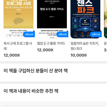
독서 교육 프로그램 사
협업 도구 활용 가이드
일잘러의 숨은 치트키,
운
례
젠스파크
12,000
3
원
12,000
10,000
원
원
이 책을 구입하신 분들이 산 분야 책
이 책과 내용이 비슷한 추천 책