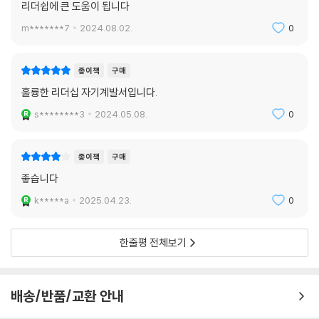
리더쉽에 큰 도움이 됩니다
라”(마태복음 11장 28절).
m*******7
2024.08.02.
0
그분의 초청은 지금도 유효하다. 당신에게도 유효하다. 이 운동에 동참하
도록 당신을 초대한다. 예수 같은 리더들의 영향이 언젠가는 곳곳의 모든
종이책
구매
사람에게 미칠 수 있도록 말이다. 함께 여정에 오르자.”
훌륭한 리더십 자기계발서입니다.
s********3
2024.05.08.
0
종이책
구매
좋습니다
k*****a
2025.04.23.
0
한줄평 전체보기
배송/반품/교환 안내