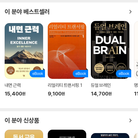
이 분야 베스트셀러
내면 근력
리얼리티 트랜서핑. 1
듀얼 브레인
명
15,400
9,100
14,700
1
원
원
원
이 분야 신상품