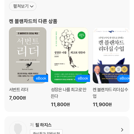
러에 오른 《1분 경영(스펜서 존슨과 공저)》를 비롯해 실무자들과 공
펼쳐보기
16 지원 관계를 유지하는 습관
동 집필한 《겅호!》 등은 그의 탁월한 비즈니스 통찰력을 엿볼 수 있
토의 가이드
다. 특히 《칭찬은 고래도 춤추게 한다》는 국내에서도 엄청난 인기를
켄 블랜차드
의 다른 상품
모았다. 그는 지금까지 60여 권의 책을 집필했으며
Part 4. 훌륭한 리더의 머리
17 자신의 필수 비전을 수립하라
18 예수의 필수 비전
19 팀이나 기관의 필수 비전을 수립하라
20 필수 비전을 수행하라
토의 가이드
Part 5. 훌륭한 리더의 손
21 리더는 수행 코치다
서번트 리더
성장은 나를 최고로 만
켄 블랜차드 리더십 수
22 목수의 일
든다
업
7,000
원
23 목수의 길
11,800
11,900
원
원
24 자아라는 요인
토의 가이드
저
필 하지스
Part 6. 행위 습관
관심작가 알림신청