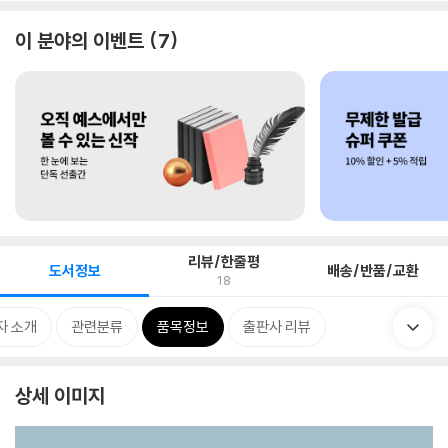
이 분야의 이벤트
7
리뷰/한줄평
도서정보
배송/반품/교환
18
자 소개
관련분류
품목정보
출판사 리뷰
상세 이미지