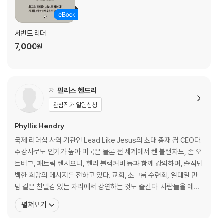
서번트 리더
7,000
원
저
필리스 헨드리
관심작가 알림신청
Phyllis Hendry
국제 리더십 사역 기관인 Lead Like Jesus의 초대 총재 겸 CEO다.
주강사로도 인기가 높아 미국은 물론 전 세계에서 켄 블랜차드, 존 오
트버그, 패트릭 렌시오니, 헨리 블랙커비 등과 함께 강의하며, 솔직담
백한 희망의 메시지를 전하고 있다. 교회, 소그룹 수련회, 일대일 만
남 같은 친밀감 있는 자리에서 강연하는 것도 즐긴다. 사람들을 예수
와의 더 깊은 관계 속으로 인도하는 것을 비전으로, 전 세계의 사람들
펼쳐보기
이 예수 리더십을 배우고 적용할 수 있도록 돕고 있다. 궁극적인 목표