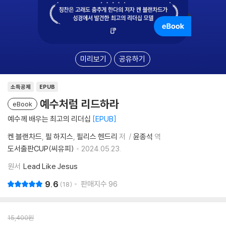
미리보기
공유하기
소득공제
EPUB
예수처럼 리드하라
eBook
예수께 배우는 최고의 리더십
EPUB
켄 블랜차드
필 하지스
필리스 헨드리
저
윤종석
역
도서출판CUP(씨유피)
2024.05.23.
원서
Lead Like Jesus
9.6
판매지수
96
18
15,400
원