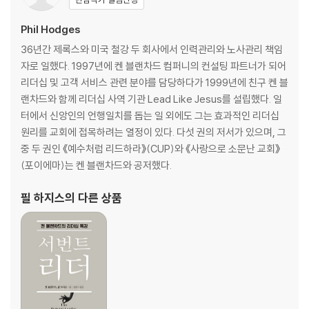
25 하나님께 순종하며 그분의 무조건적인 사랑을 표현하는 습관
26 은혜 습관
Phil Hodges
27 용서 습관
36년간 제록스와 미국 철강 두 회사에서 인력관리와 노사관리 책임
28 격려 습관
자로 일했다. 1997년에 켄 블랜차드 컴퍼니의 컨설팅 파트너가 되어
29 공동체 습관
리더십 및 고객 서비스 관련 분야를 담당하다가 1999년에 친구 켄 블
30 예수 같은 리더는 자신에게서부터 출발한다
랜차드와 함께 리더십 사역 기관 Lead Like Jesus를 설립했다. 일
토의 가이드
터에서 신앙인의 언행일치를 돕는 일 외에도 그는 효과적인 리더십
원리를 교회에 접목하려는 열정이 있다. 다섯 권의 저서가 있으며, 그
Part 7. 예수 같은 리더의 다음 단계
중 두 권인 《예수처럼 리드하라》(CUP)와 《사랑으로 소문난 교회》
31 긍정적 변화를 주도하라
(포이에마)는 켄 블랜차드와 공저했다.
32 자아 중독자 모임: 하나님만을 높이는 첫걸음
토의 가이드
필 하지스
의 다른 상품
예수 같은 리더의 다음 단계: 점검표
예수 같은 리더의 다음 단계: 자원 목록
감사의 말
주