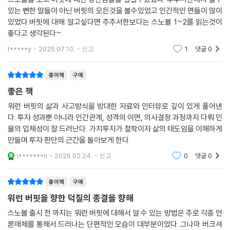
는 게 아니라는 사실을 암시합니다. (…) 그게 바로 ‘난소 로또’입니다.
열망으로 여섯 살 때 껌을 팔아 돈을 벌기 시작한다. 그러다 열한 살 때 주
있는 뻔한 말들이 아닌 버핏의 모든것을 볼수있었고 인간적인 면들이 많이
--- 「50. 로또」 중에서
식투자를 시작하고 신문 배달을 비롯한 온갖 아르바이트를 경험하며, ‘적
있었다.버핏에 대해 알고싶다면 주주서한보다는 스노볼 1~2를 읽는것이
좋다고 생각된다~
은 돈부터 조금씩 불려 나가다 보면 마침내 돈이 돈을 벌어들인다’는 현대
버크셔 해서웨이의 최대 기회는 언제나 불확실성의 시기에 찾아왔다. 다른
자본주의의 ‘스노볼’ 원리, 즉 ‘복리’의 원리를 터득한다.
t*****y
2025.07.10.
신고
1
댓글
0
회사들이 올바른 판단을 하고 실천할 수 있는 통찰력과 자원과 불굴의 용
복리는 언덕에서 눈덩이(스노볼)를 굴리는 것과 같다. 작은 덩어리로 시작
기가 없을 때가 버크셔 해서웨이에게는 기회였다.
해 눈덩이를 굴리다 보면 끝에 가서는 정말 큰 눈덩이가 된다. 그는 자신이
종이책
구매
이와 관련해서 워런은 다음과 같이 말했다.
14세 때 신문 배달을 하며 작은 눈덩이를 처음 만들었고, 그 후 오랫동안
좋은 책
“위기 상황에서 현금이 용기와 결합할 때 이것의 가치는 무한합니다.”
긴 언덕에서 아주 조심스럽게 그 눈덩이를 굴려왔을 뿐이라고 말한다. 이
이제 다시 워런 버핏의 시기가 찾아왔다. 평범한 기백의 소유자라면 손들
워런 버핏의 삶과 사고방식을 방대한 자료와 인터뷰로 깊이 있게 풀어낸
원리를 일찌감치 깨달은 그가 이를 효과적으로 활용해 거대한 부를 일구어
고 말았을 테지만, 워런은 키위트 플라자에 진눈깨비처럼 내릴 이런 종류
다. 투자 성과뿐 아니라 인간관계, 성격의 이면, 의사결정 과정까지 다뤄 인
내는 믿기지 않는 이야기는 그 자체로 커다란 감탄을 불러일으키는 것은
의 기회를 오랜 세월 동안 기다려 왔다. 그가 가지고 있는 모든 능력이 한꺼
물의 입체성이 잘 드러난다. 가치투자가 철학이자 삶의 태도임을 이해하게
물론 진한 교훈까지 안겨준다.
만들며 투자 판단의 근간을 돌아보게 한다.
번에 작동하는 것 같았다. 그는 상당한 양의 정크본드를 버크셔 해서웨이
놀랍게도, 그 교훈은 돈에 대한 것이 아니다. 지치지 않고 구할 수 있는 모
이름으로 매입했는데, 이는 꽁초 같은 역할을 하게 된다.
i*******n
2026.02.24.
신고
0
댓글
0
든 정보를 무시무시한 속도로 섭렵하는 버핏의 놀라운 집중력과 학습량,
--- 「56. 부자에 의한, 부자를 위한」 중에서
사기와 술수가 난무하는 주식시장에서 철저하게 ‘정직’을 추구함으로써 얻
어낸 주주들의 전폭적인 신뢰, 첨단 금융공학과 소문들에 휘둘리는 시장에
종이책
구매
2006년 6월 26일, 워런은 자기가 가지고 있는 버크셔 해서웨이 주식의 8
서 철저하게 ‘내면의 점수판’를 기준으로 삼는 독립적 사고, 복잡한 문제들
워런 버핏을 향한 덕질의 종결을 향해
5퍼센트를 몇 년에 걸쳐서 다른 여러 재단에 양도할 것이라고 발표했다.
에 대면했을 때 가장 최선의 방법을 단숨에 찾아내는 놀라운 판단력 등. 워
스노볼 출시 전 까지는 워런 버핏에 대해서 알 수 있는 방법은 주로 각종 언
당시 시가로 370억 달러나 되는 어마어마한 자산이었다. 자선사업과 관련
런 버핏의 삶은 기회로 가득 찬, 그러나 곳곳에 암초와 함정이 도사리고 있
론매체를 통해서 드러나는 단편적인 모습이 대부분이었다. 그나마 버크셔
해 역사상 초유의 규모였다. 그가 보유한 버크셔 해서웨이 주식의 6분의 5