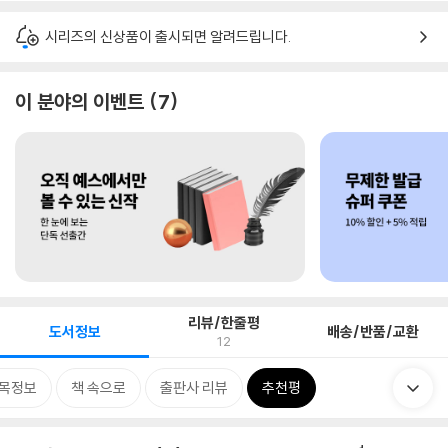
시리즈의 신상품이 출시되면 알려드립니다.
이 분야의 이벤트
7
리뷰/한줄평
도서정보
배송/반품/교환
12
목정보
책 속으로
출판사 리뷰
추천평