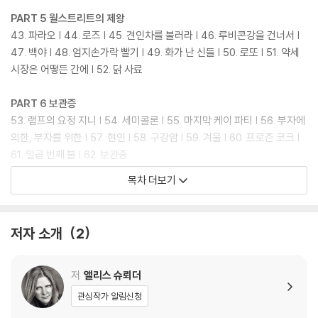
의 끈질긴 노력 덕분이기도 했다.
PART 5 월스트리트의 제왕
많은 독자의 요청에 힘입어 복간되는 이번 개정판에서는 이전 판의 오류들
43. 파라오 | 44. 로즈 | 45. 견인차를 불러라 | 46. 루비콘강을 건너서 |
을 바로잡고, 제목의 의미를 충실히 담아낸 표지를 새롭게 입혔다. 버핏의
47. 백야 | 48. 엄지손가락 빨기 | 49. 화가 난 신들 | 50. 로또 | 51. 약세
40대 이후 펼쳐진 삶을 연대기 순으로 담아낸 2권에는 단순한 ‘투자가’를
시장은 어떻든 간에 | 52. 닭 사료
넘어, 살로먼 브라더스, 코카콜라 등 자신이 투자한 기업의 문제를 바로잡
으려 노력하는 데까지 나아간 그의 ‘기업가’로서의 성숙한 면모를 집중적
PART 6 보관증
으로 만나볼 수 있다. 막대한 부를 거머쥔 후, 이를 자신의 이름을 남기지
53. 램프의 요정 지니 | 54. 세미콜론 | 55. 마지막 케이 파티 | 56. 부자에
않는 방식으로 사회에 환원하기로 한 그의 파격적인 기부 철학 역시 주목
의한, 부자를 위한 | 57. 현인 | 58. 구강암 | 59. 겨울 | 60. 프로즌 코크 |
할 만하다. 자칫 재산 때문에 불화가 생기지 않도록 가족과 친구들에게 늘
61. 일곱 번째 불 | 62. 보관증
충실히 역할을 다하는 점도 인상 깊다. 1권에 이어 수록된 버핏과 그 주변
목차 더보기
인물들의 다채로운 사진들은 이 놀라운 인물의 전기에 더욱더 구체성을 부
후기
여한다.
주
찾아보기
저자 소개
2
책이 출간되고 10여 년이 지난 지금까지도 전 세계 1위 투자가로서 명성을
일러두기
떨치고 있는 워런 버핏. 반세기를 훌쩍 넘는 시간 동안 혼탁한 주식시장에
사진 저작권
서 여전히 ‘이기는 투자’를 하고 있는 그의 통찰력이 과연 어디에서 비롯되
감사의 글
저
앨리스 슈뢰더
었는지 궁금한 사람들에게, 이 책은 가장 확실한 답을 들려줄 것이다.
관심작가 알림신청