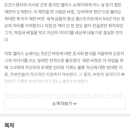
모건스탠리의 이사로 근무 중이던 앨리스 슈뢰더에게 어느 날 믿기 힘든
제안이 도착한다. 이 제안을 한 사람은 바로, ‘오마하의 현인’으로 불리는
위대한 투자가 워런 버핏. 세계 금융의 중심 월스트리트에서 50년 이상 정
상의 자리를 지켜왔으나 직접 쓴 책이 단 한 권도 없어 전설로만 회자되던
그가, 마침내 베일을 벗고 자신의 이야기를 세상에 내놓기로 결심한 것이
다.
이후 앨리스 슈뢰더는 5년간 버핏에 대한 조사와 분석을 거듭하며 오로지
그의 이야기를 쓰는 일에만 전적으로 몰두한다. 워런 버핏은 이 작업을 위
해 그녀에게 자신과의 무제한 인터뷰 기회는 물론 자신에 대한 방대한 자
료, 주변인들의 적극적인 지원까지 약속한다. 그 결과, 버핏의 일대기가 빠
짐없이 기록된 독보적인 전기 《스노볼》이 탄생한다.
이 책은 2009년 출간되자마자 주요 매체들이 선정한 ‘올해의 책’ 타이틀
을 거머쥐는 것은 물론 전 세계에서 동시다발적으로 베스트셀러에 오르는
소개 더보기
기염을 토했다. 이는 워런 버핏이란 위대한 투자가를 향한 뜨거운 관심 때
문이기도 하지만, 버핏의 투자 성과는 물론 평범치 않은 사생활과 어리석
은 실수까지 최대한 객관적이고 세밀하게 전달하고자 애쓴 앨리스 슈뢰더
목차