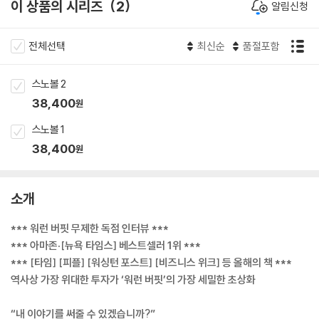
이 상품의 시리즈
2
알림신청
전체선택
최신순
품절포함
스노볼 2
38,400
원
스노볼 1
38,400
원
소개
*** 워런 버핏 무제한 독점 인터뷰 ***
*** 아마존·[뉴욕 타임스] 베스트셀러 1위 ***
*** [타임] [피플] [워싱턴 포스트] [비즈니스 위크] 등 올해의 책 ***
역사상 가장 위대한 투자가 ‘워런 버핏’의 가장 세밀한 초상화
“내 이야기를 써줄 수 있겠습니까?”