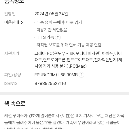
품목정보
발행일
2024년 05월 24일
이용안내
배송 없이 구매 후 바로 읽기
이용기간 제한없음
TTS 가능
저작권 보호를 위해 인쇄 기능 제공 안함
지원기기
크레마,PC(윈도우 - 4K 모니터 미지원),아이폰,아이
패드,안드로이드폰,안드로이드패드,전자책단말기(저
사양 기기 사용 불가),PC(Mac)
파일/용량
EPUB(DRM) | 68.99MB
ISBN13
9788925527116
책 속으로
캐럴 루미스가 강하게 밀어붙여서 〈포천〉은 표지 기사로 ‘모든 재산은 자식
들에게 물려주어야 옳은가’를 실었다. 가족이 우선이라고 많은 사람들이