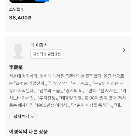
스노볼 1
38,400
원
역
이경식
관심작가 알림신청
李慶植
서울대 경영학과, 경희대 대학원 국문학과를 졸업했다. 옮긴 책으로
는 『플랫폼 기업전략』, 『부의 감각』, 『프레즌스』, 『구글의 아침은 자
유가 시작된다』, 『신호와 소음』, 『승자의 뇌』, 『안데르센 자서전』, 『카
사노바 자서전』, 『투자전쟁』, 『태평양 전쟁』 등 90여 권이 있다. 저서
로는 에세이집 『1960년생 이경식』, 『청춘아 세상을 욕해라』, 『대한
민국 깡통경제학』, 『미쳐서 살고 정신 들어 죽다』, 『나는 아버지다』,
펼쳐보기
소설 『상인의 전쟁』, 평전 『이건희 스토리』 등이 있고, 영화 「개 같은
날의 오후」, 「나에게 오라」, TV 드라마 「선감도」, 연극 「동팔이의 꿈
이경식
의 다른 상품