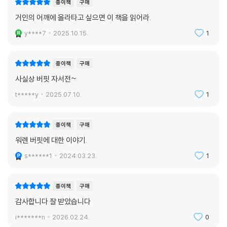
종이책
구매
된 신뢰의 거미줄’을 매개로 마음 통하는 주주들과 진정한 동반자 의식을
공유했다. 이로써 버크셔 해서웨이를 엄청난 현금성 자금을 가지고 있는
거인의 어깨에 올라타고 싶으면 이 책을 읽어라.
자회사들과 자본이 자유롭게 이동할 수 있는 유기적인 구조로 만들어, 복
y****7
2025.10.15.
1
리의 엔진으로 주주들에게 부를 창출해 주는 지속적인 체계로 기능하게 했
다. 그에게 주주들은 단순한 고객이 아니라 자신에게 ‘투자 철학’과 ‘인생
종이책
구매
철학’을 배우는 학생이자 인생의 동반자였다. 그는 심지어 투자자가 투자
금을 회수해서 나갈 때조차 그들에게 최선의 자산운용방식을 자문해 줄 정
사실상 버핏 자서전~
도로 그들의 인생에 책임감을 느꼈다.
t*****y
2025.07.10.
1
이런 책임감은 그를 ‘노블레스 오블리주를 실천하는 삶’으로 이끌었다. 그
는 부시 행정부 시절 ‘부자에 의한, 부자들을 위한 정책’들에 반대하며 유산
종이책
구매
세 폐지 반대 운동에 참여했다. 또한, 세계 최고 부자의 소득세율이 비서의
소득세율보다 낮은 현실에 비판적인 목소리를 내기도 했다.
워렌 버핏에 대한 이야기.
그는 자신이 특출나게 돈을 잘 버는 능력을 가진 것을, 거대한 부를 낭비하
s******1
2024.03.23.
1
지 않고 모아두었다가 사회의 각 분야에 효율적으로 배분하는 소명을 타고
난 것으로 인식했다. 그에게 천문학적인 재산은 사회를 위해 쓰여야 할 자
종이책
구매
원을 잠시 맡아두었다는 것을 나타내는 보관증이었다. 그리고 2006년, 그
는 창고의 문을 열고 자신의 부를 사회에 환원했다.
감사합니다 잘 받았습니다
i*******n
2026.02.24.
0
이 책을 통해 독자들은 경제 흐름을 읽어내는 그의 탁월한 통찰력을 다시