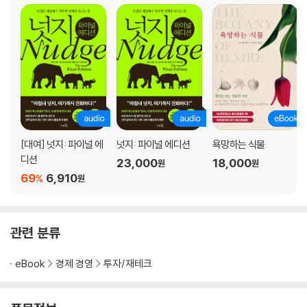
[대여] 넛지: 파이널 에
넛지: 파이널 에디션
욕망하는 식물
디션
23,000
18,000
원
원
69
6,910
%
원
관련 분류
eBook
경제 경영
투자/재테크