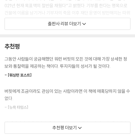
지 않았다. 게다가 그 위조 입찰은 ‘딱 한 차례의, 일탈적인 행위’였다고 결
021년 현재 목표액의 절반을 채웠다”고 밝혔다. 기부를 한다는 명목으로
론 내리고 모저를 계속해서 국채 담당 부서의 책임자로 두었다. 이 말을 듣
건물에 이름을 남기거나 기부자의 죽음 이후 재단 운영이 방만해지는 따위
고 멍거는 다음과 같이 말했던 것이다.
의 일을 원하지 않은 그의 통 큰 결단이었다. 이 모습만 보아도 그가 차원이
출판사 리뷰 더보기
“그게 바로 엄지손가락 빨기입니다. 사람들은 언제나 그렇게 엄지 손가락
다른 철학과 합리적인 사고방식을 가진, 그야말로 ‘비범한 인물’이라는 것
을 빨고 있죠.”
을 충분히 짐작할 수 있다.
멍거는 엄지손가락을 빤다는 표현으로 자기가 의미했던 내용은 ‘당장 행동
워런 버핏 공식 전기 《스노볼》은 이 시대 가장 흥미진진한 인물, 워런 버핏
추천평
해야 하는 시점에 앉아서 쓸데없이 생각하고 사색에 잠기고 상의하는
의 삶과 그가 살았던 시대를 상세하게 추적한 역작이다. 버핏에 대해서는
것’이라고 나중에 말했다.
그동안 많은 책들이 나왔으나 지금까지 그가 직접 회고록을 쓴 적은 한 번
그동안 사람들이 궁금해했던 워런 버핏의 모든 것에 대해 가장 상세한 정
--- 「48. 엄지손가락 빨기」 중에서
도 없었다. 또한 워런 버핏의 투자법만이 아닌 그의 인생과 가치관을 총체
보와 통찰력을 제공하는 책이다. 투자자들의 성서가 될 것이다.
적으로 다룬 책 역시 없었다. 대중은 언제나 그의 일거수일투족을 주시했
워런은 자기가 쓸 수 있는 마지막 카드를 코리건에게 쓰기로 결심했다. 그
- [워싱턴 포스트]
지만, 그는 자신의 이야기를 온전하게 털어놓으려 하지 않았다. 이렇게 철
리고 전화를 걸었다.
저히 베일에 싸인 사생활로 인해, 사람들은 그를 ‘엄청난 부에 어울리지 않
“제리, 아직 나는 임시 회장직을 수락한 게 아닙니다. 재무부가 내린 결정
버핏에게 조금이라도 관심이 있는 사람이라면 이 책에 매혹당하지 않을 수
게 소박한 삶을 추구하는 사람’ 정도로 생각했다. 그러나 누구나 그렇듯이,
때문에 우리는 아직 이사회 의결을 마치지 않았습니다. 나는 지금 살로먼
없다.
그의 삶 역시 그리 단순하지만은 않았다.
브라더스의 회장이 아닙니다. 30초 후에라도 회장이 될 수 있지만, 역사상
이 책의 저자 앨리스 슈뢰더가 버핏을 알게 되었을 때, 그녀는 이미 금융 분
- [뉴욕 타임스]
최대 규모의 금융 재앙 뒤치다꺼리를 하면서 여생을 보내고 싶은 마음이
야에 대한 해박한 지식과 날카로운 분석력은 물론, 재치와 통찰력이 번뜩
없습니다. 어느 쪽을 선택하든 앞으로 나를 상대로 소송을 걸 사람은 쉰 명
이는 글솜씨로 업계에 널리 알려져 있었다. 그녀가 버크셔 해서웨이에 대
전 세계적인 경제 위기 속에서 살아가는 동시대인들의 필독서. 세상에서
도 넘을 겁니다. 하지만 내 일생을 월
추천평 더보기
해 쓴 보고서에 깊은 인상을 받은 버핏은 당시 모건스탠리의 이사였던 그
가장 현명한 투자자를 다룬 사려 깊고 친밀한 전기.
스트리트의 재난이 빚은 난장판을 걸레질이나 하면서 보낼 생각은 없습니