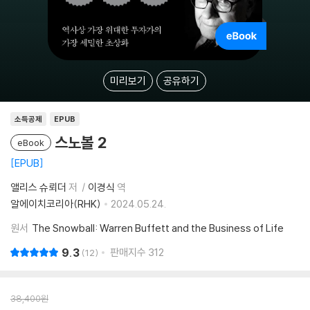
미리보기
공유하기
소득공제
EPUB
스노볼 2
eBook
EPUB
앨리스 슈뢰더
저
이경식
역
알에이치코리아(RHK)
2024.05.24.
원서
The Snowball: Warren Buffett and the Business of Life
9.3
판매지수
312
12
38,400
원