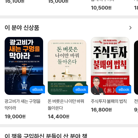
16,100
15,000
원
원
10,500
1
원
이 분야 신상품
광고비가 새는 구멍을
돈 버릇은 나이만 바꿔
주식투자 불패의 법칙
전
막아라
돌아온다
16,800
9
원
19,000
14,400
원
원
이 책을 구입하신 분들이 산 분야 책