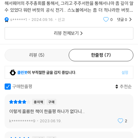
는 투자와 비즈니스 세계의 모든 이들 나아가 인생에서 승리하고자 하는
해서웨어의 주주총회를 통해서, 그리고 주주서한을 통해서나마 좀 깊이 알
는 이미 세계 최대 자선 재단인 빌 앤드 멜린다 게이츠 재단으로 넘어갔다.
수많은 이들에게 크나큰 영감을 전한다.
수 있었다.워런 버핏의 공식 전기... 스노볼에서는 좀 더 적나라한 버핏의
16 보다 나은 세상을 위해서 두 거부의 재산이 합쳐졌던 것이다. 여기에 그
모습이 드러난다. 성역화된 신격 워런 버핏이 아니라, 좀 더 인간적인 모습
s******1
2024.09.16.
신고
0
댓글
0
는 조건을 달았다. 증여되는 돈은 증여받는 재단에 남아서 재단이 영구히
캐서린 그레이엄과 두 명의 아내,
의 반신같
확대재생산되는 데 쓰이지 않고 곧바로 자선사업에 집행되어야 한다는 것
한 번도 공개되지 않았던 인간 워런 버핏의 진솔한 모습
리뷰 전체보기
이었다. 그는 세계에서 가장 큰 가족 재단을 만들 수도 있었던 돈이 빠져나
가 버리는 충격을 완화하려고, 약 60억 달러 자산 가치의 남은 주식을 세
이 책이 처음 출간되었을 때, 가장 호기심을 불러일으켰던 부분은 역시 워
자식의 재단에 각각 10억 달러씩 주고 나머지 30억 달러는 수전 톰슨 버핏
런의 사생활이었다. 정신병이 유전되는 집안에서 태어난 그의 어머니는 그
리뷰
5
한줄평
7
재단에 주는 것으로 나누었다.
와 누나를 학대했고, 이모 한 명과 조카 한 명은 자살했다. 그가 〈워싱턴 포
--- 「62. 보관증」 중에서
스트〉 이사로 재직하며 같은 콤플렉스를 지닌 캐서린 그레이엄에게 몰두
클린봇
이 부적절한 글을 감지 중입니다.
설정
하는 사이 끔찍이 아끼고 사랑했던 아내 수지는 그의 곁을 떠났고, 그 후 그
는 수지가 보내준 애스트리드와 동거하며 ‘수지는 공식적인 아내, 애스트
구매한줄평
추천순
리드는 그와 생활을 함께하는 사실상의 아내’가 됐다. 본의 아니게 두 명의
아내를 갖게 된 그는 ‘정직’을 철저하게 추구하는 성격답게 이런 사실을 가
종이책
구매
족과 친구들에게 숨기지 않고 공개했다. 소중한 것을 손에 넣으면 그것이
이렇게 훌륭한 책이 한줄평 하나가 없다니...
돈이든, 사람이든 절대로 포기하지 않았던 그는 일부일처제를 벗어나면서
까지 평생의 연인 수지를 결코 놓치지 않았다.
k**********9
2023.06.19.
2
마찬가지로, 그는 신뢰할 수 있는 지혜로운 사람들로 단단한 인맥을 구축
한 뒤, 그들과의 우정을 평생 이어나갔다. 투자에 있어서도 ‘빈틈없이 구축