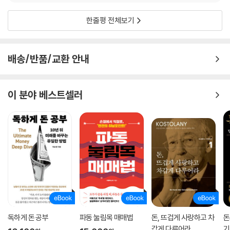
한번 실감할 수 있을 것이다. 뿐만 아니라, 스스로의 직관과 안목으로 세계
한줄평 전체보기
최고의 위치에 올라선 이가 보여주는 겸손한 태도와 울림을 주는 가치관도
엿볼 수 있을 것이다. 가히, 위대한 전기라 할 만하다.
배송/반품/교환 안내
이 분야 베스트셀러
독하게 돈 공부
파동 눌림목 매매법
돈, 뜨겁게 사랑하고 차
돈
갑게 다루어라
기