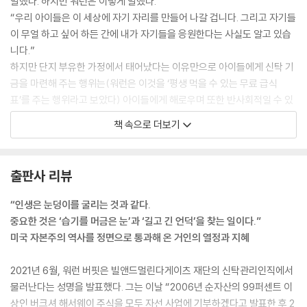
말했다. 하지만 워런은 이렇게 말했다.
“우리 아이들은 이 세상에 자기 자리를 만들어 나갈 겁니다. 그리고 자기들
이 무얼 하고 싶어 하든 간에 내가 자기들을 응원한다는 사실도 알고 있습
니다.”
하지만 단지 부유한 가정에서 태어났다는 이유만으로 아이들에게 신탁 기
금을 마련해 주는 행위는(워런은 이것을 ‘평생 먹을 수 있는 무료 급식
표’를 주는 행위라고 보았다) 아이들에게 해로우며 또한 반사회적일 수 있
다고 했다. 이것이 바로 워런의 논리였다.
책 속으로 더보기
--- 「43. 파라오」 중에서
푸어스타인은 당시에 구트프룬드에게 모저의 행위가 기본적으로 범죄 행
출판사 리뷰
위라 볼 수 있다고 알렸다. 그는, 절차상의 문제로 볼 때 살로먼 브라더스가
법률적인 보고 의무를 가지고 있지는 않다고 보았지만, 만일 그 사실을 보
“인생은 눈덩이를 굴리는 것과 같다.
고하지 않을 경우 회사는 규제 기관 담당자들과 심각하게 충돌할 것이며,
중요한 것은 ‘습기를 머금은 눈’과 ‘길고 긴 언덕’을 찾는 일이다.”
그렇게 해서 연방준비은행에까지 사실이 폭로될 게 분명하다고 생각했다.
미국 자본주의 역사를 정면으로 통과해 온 거인의 열정과 지혜
그리고 이런 판단을 구트프룬드에게 전달했다. 구트프룬드는 그 문제가 잘
처리될 것이라고 말했다.
2021년 6월, 워런 버핏은 빌앤드멀린다게이츠 재단의 신탁관리인직에서
하지만 흥미롭게도, 구트프룬드는 연방준비은행의 화려한 이탈리아식 건
물러난다는 성명을 발표했다. 그는 이날 “2006년 순자산의 99퍼센트 이
물로 나아가서 제럴드 코리건에게 그 소식을 알리는 구체적인 계획을 세우
상인 버크셔 해서웨이 주식을 모두 자선 사업에 기부하겠다고 발표한 후 2