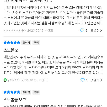
타인에게 자부심을 가지다니...
때문에 신문사는 점점 더 어려워지고 있다고 대답했다. 만난 지 몇 분 지나
황을 부를 뻔했던 살로먼 브라더스 사태, 롱텀캐피털매니지먼트 파산, 9·1
탐욕스럽고 비이성적인 경제시스템 속에서 불안한 사람들이여, 이 책을 사
지 않아서 두 사람은 벌써 깊은 대화에 빠져들었다. (…) 유명인사들이 두
버핏에게 매혹된 사람이라면 한시도 눈을 뗄 수 없는 경험을 하게 될 것입
1 사태, 서브프라임 모기지론에서 비롯된 최근의 경제 위기 등, 미국과 세
라. 경제를 이끌어가는 이들 중 합리적인 사람이 최소한 한 명은 있다는 사
사람 주변에 모여들었지만 두 사람의 대화는 끊어지지 않았다. 게이츠와
니다. 자신의 노력과 뛰어남은 가리면서 운이 얼마나 좋았던 가를 기술하
계 금융의 중요한 고비마다 버핏이 내린 판단과 보인 행보는 현대 자본주
실이 진정한 위안이 될 것이다. 무엇보다도 이 책을 읽는 것 자체가 매우 즐
워런은 자갈이 깔린 해변을 산책했다. 두 사람은 서로에게 이끌리기 시작
는 부분에서 ‘오마하의 현인’ 이라는 타이틀이 단순히 돈을 많이 벌었다는
의를 이해하는 데 생생한 가르침을 준다. 인터넷 버블 붐을 경고했던 것처
거운 일이다.
것에 기인한 것이 아니라는 점을 저절로 수긍하게 됩니다. 그 만큼은 아니
했다.
럼 그가 일찍이 파생상품을 ‘금융의 대량살상무기’로 부르며 경계하고, 자
- [휴스턴 크로니클]
지만 어느 정도의 ‘난소 로또’에 당첨된 우리 대한민국인들도 그 만큼의 겸
--- 「50. 로또」 중에서
k**********9
2023.06.19.
신고
2
댓글
0
신이 경영하던 보험사들에서 파생상품의 리스크를 관리했던 점은 우리가
허하고
왜 그의 말에 귀 기울여야 하는지를 여실히 보여준다.
아시다시피 나는 이 세상에 살면서 상당히 괜찮았습니다. 내가 1930년에
종이책
구매
미국에서 태어날 확률은 50 대 1 정도로 나한테 불리했습니다. 하지만 나
50년 이상 연평균 수익률 20퍼센트!
스노볼 2
는 어머니의 자궁에서 나와 미국이라는 나라에 태어나면서 로또에 당첨된
그의 비범한 통찰력은 무엇에서 비롯되었나
대한민국도 주식 투자의 나라가 된 것 같다. 주식 투자 인구가 기하급수적
겁니다. 다른 나라에서 태어났더라면 내가 거둘 수 있었던 성공의 가능성
으로 늘었다. 하지만 아마도 이들 중 대부분은 투자자가 아닌 운에 바라는
은 훨씬 적었을 겁니다.
투자를 하며 5년만 꾸준히 성과를 내도 대단하다는 평가를 받는 시대, 무
투기자일 것이다. 투자자라면 벤저민 그레이엄의 현명한 투자자와 이 책
어머니의 자궁에 쌍둥이 둘이 있다고 칩시다. 둘 다 명석하고 에너지가 넘
려 반세기 이상 20% 이상의 수익률을 거두며 내내 정상의 자리를 지켜온
정도는 읽어야 될 것 같다. 이 책은 버핏의 후반기 인생을 다루고 있다. 버
칩니다. 이때 램프의 요정이 이 아이들에게 이렇게 말한다고 칩시다. ‘너희
워런 버핏. 그의 부는 재산을 물려받지 않고 오로지 스스로의 노력으로 일
핏의 삶은 공부하면 투자에도 많은 인사이트를 얻을 수 있을 것이다.
y****7
2025.10.15.
신고
1
댓글
0
가운데 한 명은 미국에서 태어날 것이고, 또 한 명은 방글라데시에서 태어
군 것이란 점에서 타의 추종을 불허한다. 그러나 이런 투자 성과는 그를 돋
날 것이다. 만일 방글라데시에서 태어난다면, 세금은 한 푼도 내지 않을 것
보이게 하는 하나의 수식어에 불과할 뿐이다. 무엇이 그를 ‘세계 최고의 부
이다. 그렇다면 방글라데시에서 태어나는 아이의 소득은 미국에서 태어난
종이책
구매
자’를 넘어 ‘존경받는 현인’으로까지 만들었을까? 한 명의 투자가로서, 한
아이의 소득에 비해서 몇 퍼센트나 될까?’ 이 말은, 어떤 사람의 운명은 그
스노볼을 보고
명의 인간으로서 그가 칭송받는 이유는 과연 무엇일까?
사람이 사는 사회와 관계가 있으며 오로지 타고난 특성에 의해서만 결정되
대공황기 직장을 잃은 은행원의 아들로 태어난 버핏은 부자가 되고 싶다는
스노볼을 보고 버핏에 대한 장단점들을 잘알수있었다. 주주서한에서 볼수