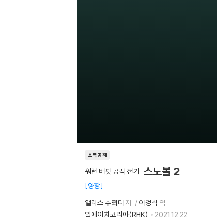
소득공제
스노볼 2
워런 버핏 공식 전기
양장
앨리스 슈뢰더
저
이경식
역
알에이치코리아(RHK)
2021.12.22.