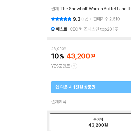
원제
The Snowball: Warren Buffett and th
9.3
판매지수
2,610
12
베스트
CEO/비즈니스맨 top20 1주
48,000
원
10
43,200
YES포인트
앱 다운 시 1천원 상품권
결제혜택
종이책
43,200
원