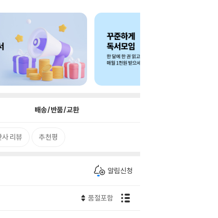
배송/반품/교환
판사 리뷰
추천평
알림신청
품절포함