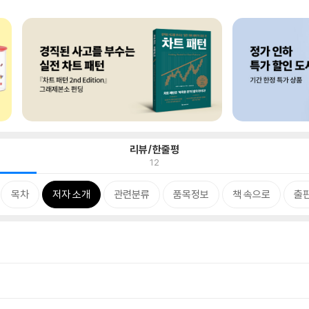
리뷰/한줄평
12
목차
저자 소개
관련분류
품목정보
책 속으로
출