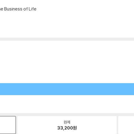
e Business of Life
원제
33,200
원