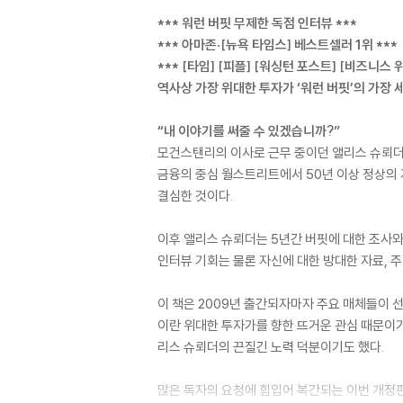
*** 워런 버핏 무제한 독점 인터뷰 ***
*** 아마존·[뉴욕 타임스] 베스트셀러 1위 ***
*** [타임] [피플] [워싱턴 포스트] [비즈니스 위
역사상 가장 위대한 투자가 ‘워런 버핏’의 가장
“내 이야기를 써줄 수 있겠습니까?”
모건스탠리의 이사로 근무 중이던 앨리스 슈뢰더에게
금융의 중심 월스트리트에서 50년 이상 정상의 
결심한 것이다.
이후 앨리스 슈뢰더는 5년간 버핏에 대한 조사와
인터뷰 기회는 물론 자신에 대한 방대한 자료, 
이 책은 2009년 출간되자마자 주요 매체들이 
이란 위대한 투자가를 향한 뜨거운 관심 때문이
리스 슈뢰더의 끈질긴 노력 덕분이기도 했다.
많은 독자의 요청에 힘입어 복간되는 이번 개정판