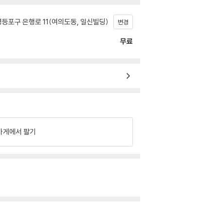
등포구 은행로 11(여의도동, 일신빌딩)
변경
무료
가게에서 팔기