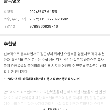
품목정보
발행일
2024년 07월 15일
쪽수, 무게, 크기
207쪽 | 150*220*20mm
ISBN13
9788960929746
추천평
신학적으로 풍부하면서도 접근성이 뛰어난 요한복음 입문서로 적극 추천
한다. 쾨스텐베르거 교수는 수십 년에 걸친 신실한 학문을 바탕으로 독자
들이 요한복음의 줄거리와 핵심 메시지를 이해할 수 있도록 도와주는 신뢰
할 만한 안내자다.
- 브라이언 탭 (베들레헴 대학 및 신학교 성경학 학장 겸 부교수)
안드레아스 쾨스텐베르거가 요한복음을 다룬 매력적인 작품을 또 한 권 썼
다. 여기서 요한복음에 대한 쾨스텐베르거의 깊은 지식과 친절한 접근법과
예수 그리스도를 향한 사랑이 가미된 그의 학적 성취가 드러난다. 요한은
예수 그리스도를 구세주로 묘사했다. 쾨스텐베르거에 따르면 예수의 일곱
추천평 더보기