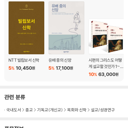
NTT 빌립보서 신학
유배 중의 신앙
시편의 그리스도 어떻
게 설교할 것인가 1~2
5
10,450
5
17,100
%
%
원
원
권 세트
10
63,000
%
원
관련 분류
국내도서
종교
기독교(개신교)
목회와 신학
설교/성경연구