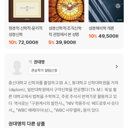
정경적·신학적·윤리적
성경신학적·조직신학
성경해석학 개론
성경신학
적 관점에서 본 성령
10
49,500
%
원
10
72,000
5
39,900
%
%
원
원
역
권대영
관심작가 알림신청
총신대학교 신학과를 졸업하고(B. A.), 동대학교 신학대학원을 거쳐
(diplom), 일반대학원에서 구약신학을 전공했다(Th. M.). 독일 쾰
른 대학교에서 법학을 수학하고, 주로 주석서 번역가로 활동하고 있
다. 역서로는 『구원계시의 발전사』, 『NIV 적용주석: 베드로후서·유다
서』, 『WBC 예레미야(상)』, 『WBC 사무엘하』 등이 있다.
권대영
의 다른 상품