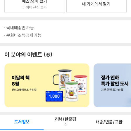
예스24에 팔기
내 가게에서 팔기
바이백 신청 불가
국내배송만 가능
문화비소득공제 가능
이 분야의 이벤트
6
리뷰/한줄평
도서정보
배송/반품/교환
0