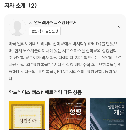
저자 소개
2
저
안드레아스 쾨스텐베르거
관심작가 알림신청
미국 일리노이의 트리니티 신학교에서 박사학위(Ph. D.)를 받았으
며, 현재 노스캐롤라이나에 있는 사우스이스턴 신학교의 성경신학
및 신약학 교수이자 박사 과정 디렉터다. 지은 책으로는 『신약의 구약
사용 주석』의 “요한복음”, 『존더반 성경 배경 주석』의 “요한복음”, B
ECNT 시리즈의 『요한복음』, BTNT 시리즈의 『요한신학』 등이 있
다.
안드레아스 쾨스텐베르거
의 다른 상품