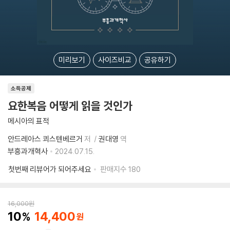
미리보기
사이즈비교
공유하기
소득공제
요한복음 어떻게 읽을 것인가
메시아의 표적
안드레아스 쾨스텐베르거
저
권대영
역
부흥과개혁사
2024.07.15.
첫번째 리뷰어가 되어주세요
판매지수
180
16,000
원
10
14,400