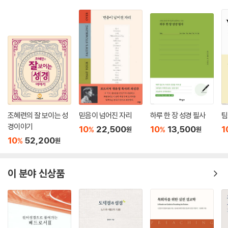
것이다. 강력히 추천한다.
- 스콧 듀발 (우아치타 침례 대학교 신약학 J. C. 풀러 및 메이 풀러 석좌 교수)
이 책은 요한복음을 탐구하는 매력적인 여정이며, 이 놀라운 성경 본문에
대한 전문 지식을 갖춘 쾨스텐베르거는 여행 안내자로서 자격이 충분하다.
이 책은 대화 형식으로 쓰였지만, 그렇다고 해서 섬세함과 복잡함을 피하
지 않는다. 독자가 네 번째 복음서의 순환과 강론을 통해 안내받을 때 이 두
가지 모두 풍부하게 드러난다. 특히 영감 받은 작가가 내러티브를 어떻게
구성했는지에 대한 쾨스텐베르거의 관심에 감사한다. 이 책은 말씀 사역에
조혜련의 잘 보이는 성
믿음이 넘어진 자리
하루 한 장 성경 필사
팀
요한복음을 사용하려는 모든 이에게 실질적인 기초가 될 것이다.
경이야기
10
22,500
10
13,500
1
%
%
원
원
- 에이브러햄 쿠루빌라 (댈러스 신학교 설교 및 목회 사역 선임 연구 교수)
10
52,200
%
원
이 책은 신약학자가 수년간 쌓은 성경 및 신학 분야 전문 지식을 지역 교회
이 분야 신상품
의 교사와 설교자를 위해 고안한 교재에 적용하여 만든 선물이다. 요한복
음의 모든 주요 부분을 사려 깊게 다루고 있으며, 학문적 통찰과 실제적인
적용이 함께 담겨 있다. 쾨스텐베르거는 예수의 표적에 특별히 중점을 두
어 이 놀라운 예수 이야기를 가르치거나 연구하고자 하는 분을 위해 밝고
유용한 자료를 제공한다.