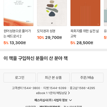
- 로저 세베리노 (테네시주 브렌트우드 침례 교회 리더십 개발 담당 목사)
이 책은 요한복음에 대해 신선한 통찰을 무수히 많이 제공한다. 이 책은 요
한복음 저자를 옹호하고, 학계와 저자 자신의 독창적인 관찰을 능숙하게
활용하며, 네 번째 복음서의 배치가 그 주장과 메시지에 어떻게 기여하는
원어성경으로 풀어가
도덕경과 성경
목회자를 위한 실전 설
유
지를 보여 준다. 이 책은 믿음, 선교, 그리스도의 우월성, 특히 그리스도의
는 베드로서 2
교학
10
29,700
5
%
원
메시아 되심 같은 전통적인 주제를 강조한다. 그러나 혁신적인 방식으로,
5
13,300
5
28,500
%
%
원
원
곳에 따라 페이지를 넘기기가 어려울 정도로 긴박감 있게 전달한다. 목회
자, 교사, 학생뿐만 아니라 이 복음을 이해하고 다른 사람에게 전하고자 하
는 모든 이에게 이 책은 훌륭한 자료가 될 것이다.
이 책을 구입하신 분들이 산 분야 책
- 로버트 야브루 (커버넌트 신학교 신약학 교수)
쾨스텐베르거는 불필요한 학문 용어를 사용하지 않고 목회자와 평신도 독
로그인
최근 본 상품
주문/배송
자에게 가장 쉽게 전달되는 방식으로 이 작품을 썼다. 쾨스텐베르거는 사
도 요한이 네 번째 복음서의 저자임을 강력하고 설득력 있게 옹호한 후, 실
고객센터 1544-3800
티켓 1544-6399
중고샵 1566-4295
eBook 1:1문의/채팅상담
용적이면서도 교훈적인 방식으로 네 번째 복음서를 다룬다.
예스이십사(주) 사업자 정보
- 크레이그 S. 키너 (애즈버리 신학교 성경학 F. M. 톰슨 및 에이다 톰슨 석좌 교수)
이용약관
개인정보처리방침
청소년보호정책