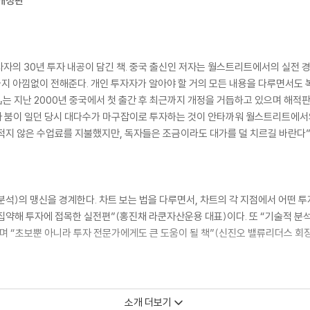
 개정판
자의 30년 투자 내공이 담긴 책. 중국 출신인 저자는 월스트리트에서의 실전
급까지 아낌없이 전해준다. 개인 투자자가 알아야 할 거의 모든 내용을 다루면서도
』는 지난 2000년 중국에서 첫 출간 후 최근까지 개정을 거듭하고 있으며 해적
자 붐이 일던 당시 대다수가 마구잡이로 투자하는 것이 안타까워 월스트리트에서
적지 않은 수업료를 지불했지만, 독자들은 조금이라도 대가를 덜 치르길 바란다”
석)의 맹신을 경계한다. 차트 보는 법을 다루면서, 차트의 각 지점에서 어떤 투
 집약해 투자에 접목한 실전편”(홍진채 라쿤자산운용 대표)이다. 또 “기술적 분석
 “초보뿐 아니라 투자 전문가에게도 큰 도움이 될 책”(신진오 밸류리더스 회
소개 더보기