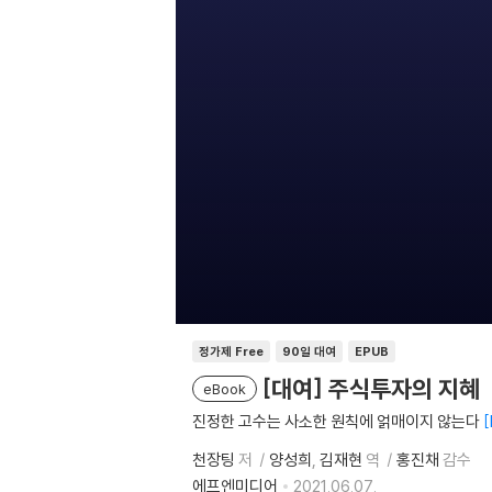
정가제 Free
90일 대여
EPUB
[대여] 주식투자의 지혜
eBook
진정한 고수는 사소한 원칙에 얽매이지 않는다
천장팅
저
양성희
김재현
역
홍진채
감수
에프엔미디어
2021.06.07.