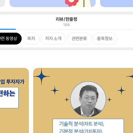
리뷰/한줄평
189
관련 동영상
목차
저자 소개
관련분류
품목정보