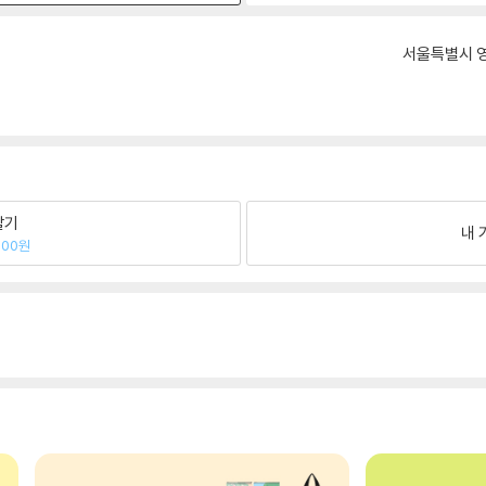
서울특별시 영
팔기
내 
000원