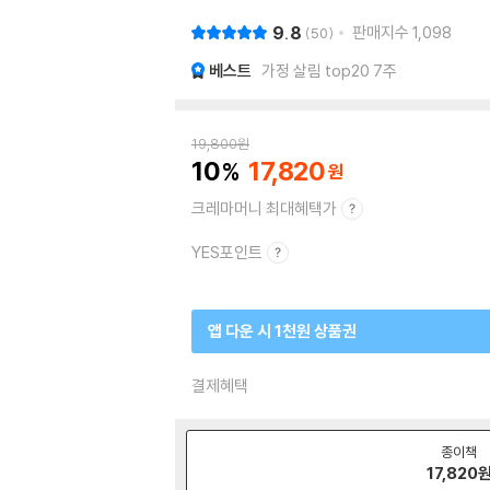
9.8
판매지수
1,098
50
베스트
가정 살림 top20 7주
19,800
원
10
17,820
크레마머니 최대혜택가
YES포인트
앱 다운 시 1천원 상품권
결제혜택
종이책
17,820