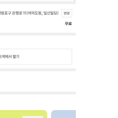
등포구 은행로 11(여의도동, 일신빌딩)
변경
무료
가게에서 팔기