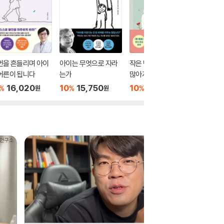
번을 흔들리며 아이
아이는 무엇으로 자라
작은 변화에도 걱정이
나는 오
어른이 됩니다
는가
많아지는 예비 엄마들
를 냈다
에게
16,020
10
15,750
10
18,000
10
1
%
%
%
%
원
원
원