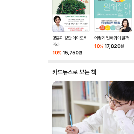
영혼이 강한 아이로 키
어떻게 말해줘야 할까
워라
10
17,820
%
원
10
15,750
%
원
카드뉴스로 보는 책