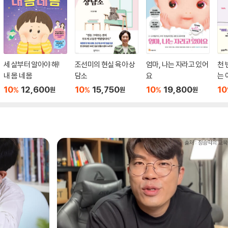
세 살부터 알아야 해!
조선미의 현실 육아 상
엄마, 나는 자라고 있어
천 
내 몸 네 몸
담소
요
는 
10
12,600
10
15,750
10
19,800
10
%
%
%
원
원
원