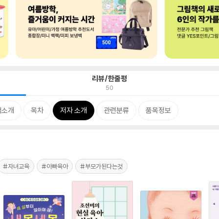
리뷰/한줄평
50
책소개
목차
저자 소개
관련분류
품목정보
#자녀교육
#아빠육아
#부모가된다는것