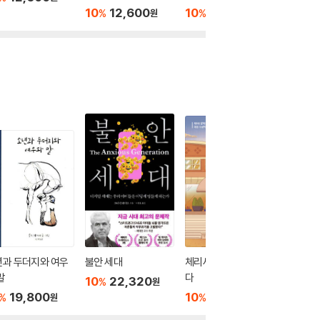
10
12,600
10
12,600
10
1
%
%
%
원
원
년과 두더지와 여우
불안 세대
체리새우 : 비밀글입니
비스킷
말
다
10
22,320
10
1
%
%
원
19,800
10
12,150
%
%
원
원