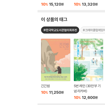
10
15,120
10
13,320
%
%
원
원
이 상품의 태그
#한국학교도서관협의회추천
#크레마클럽에있
긴긴밤
5번 레인 (30만 부 기
념 리커버)
10
11,250
%
원
10
12,600
%
원