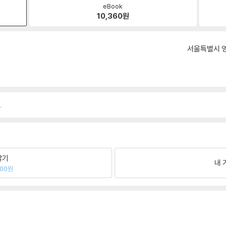
eBook
10,360
원
서울특별시 영
.
팔기
내 
800원