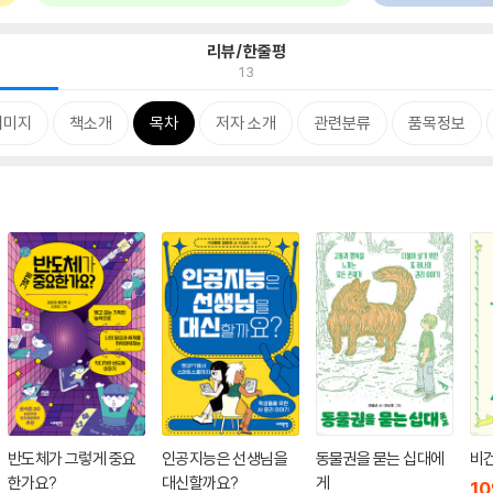
리뷰/한줄평
13
이미지
책소개
목차
저자 소개
관련분류
품목정보
반도체가 그렇게 중요
인공지능은 선생님을
동물권을 묻는 십대에
비
한가요?
대신할까요?
게
10