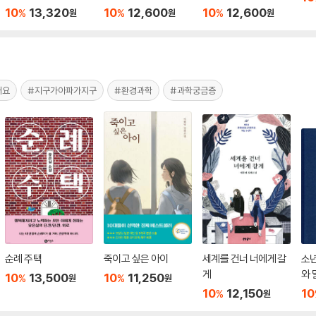
10
13,320
10
12,600
10
12,600
%
%
%
원
원
원
어요
#지구가아파가지구
#환경과학
#과학궁금증
순례 주택
죽이고 싶은 아이
세계를 건너 너에게 갈
소
게
와 
10
13,500
10
11,250
%
%
원
원
10
12,150
10
%
원