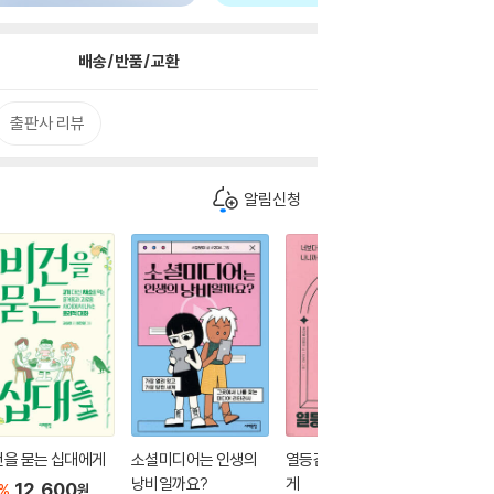
배송/반품/교환
출판사 리뷰
알림신청
건을 묻는 십대에게
소셜미디어는 인생의
열등감을 묻는 십대에
6월 민
낭비일까요?
게
십대에
12,600
%
원