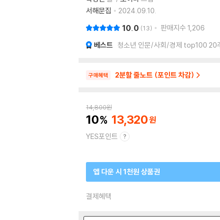
서해문집
2024.09.10.
10.0
판매지수
1,206
13
베스트
청소년 인문/사회/경제 top100 20
2분할 줄노트 (포인트 차감)
구매혜택
14,800
원
10
13,320
YES포인트
앱 다운 시 1천원 상품권
결제혜택