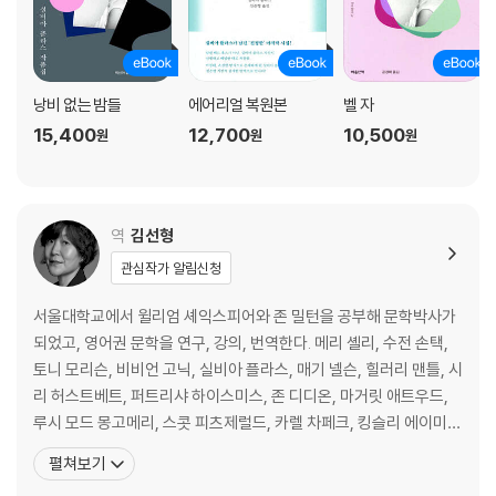
낭비 없는 밤들
에어리얼 복원본
벨 자
15,400
12,700
10,500
원
원
원
역
김선형
관심작가 알림신청
서울대학교에서 윌리엄 셰익스피어와 존 밀턴을 공부해 문학박사가
되었고, 영어권 문학을 연구, 강의, 번역한다. 메리 셸리, 수전 손택,
토니 모리슨, 비비언 고닉, 실비아 플라스, 매기 넬슨, 힐러리 맨틀, 시
리 허스트베트, 퍼트리샤 하이스미스, 존 디디온, 마거릿 애트우드,
루시 모드 몽고메리, 스콧 피츠제럴드, 카렐 차페크, 킹슬리 에이미
스, 더글러스 애덤스 등 다양한 작가들의 작품을 번역했다. 2010년
펼쳐보기
유영번역상을 수상했다. 2025년, 제인 오스틴 탄생 250주년을 기념