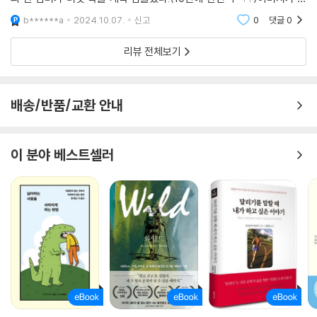
한 여성의 사적 기록은 저항할 수 없는 매혹을 지니고 있다. 그리하여 198
아가시고, 그녀는 엄마와 함께 살면서 우울증이 생겼던거 같다.그녀의 반
6년 플라스 작품의 판권을 지닌 테드 휴스가 프랜시스 매컬로와 공동 편집
b******a
2024.10.07.
신고
0
댓글
0
복되는 자살시도!여기에 자리하고 있는
해 ‘일기’라는 사적 기록을 책으로 출판한 것은, 대중과 학계 모두에게 하나
리뷰 전체보기
의 문학적 ‘사건’이었다. 하지만 이러한 관심은 단순한 대중적 관음주의나
가십 취향을 넘어서 플라스의 작품 성향을 비평적으로 이해하는 해석 행위
에서도 중요했다.
배송/반품/교환 안내
고통스러운 한 ‘사람’의 기록
이 분야 베스트셀러
이 일기들을 읽어나가는 건 가끔씩 정말로 고통스럽다. 실비아 플라스는
냉혹할 정도로 정직했고, 그 적나라한 솔직함과 무서운 신랄함 때문에 결
코 쉽게 정을 붙일 만한 사람이 아니다. 어쩌면 독자들은 이 일기에 드러나
는 플라스의 치사하고 범속한 욕망에 당혹감을 느낄지도 모른다. 모순 덩
이에다 끔찍스러운 이기주의자. 끝내 소통과 공감에 실패하고 악에 받친
외로운 모래알. 심지어 폭력적이기까지 한 자기혐오와 타자에 대한 공격
성. 하지만 결국 그러한 치부는 실비아만의 것이 아니다. 직시할 용기가 없
었을 뿐, 우리 모두의 치부였고 우리가 느끼는 고통은 바로 그 직시의 고통
일지 모른다.