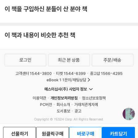
이 책을 구입하신 분들이 산 분야 책
이 책과 내용이 비슷한 추천 책
로그인
최근 본 상품
주문/배송
고객센터 1544-3800
티켓 1544-6399
중고샵 1566-4295
eBook 1:1문의/채팅상담
예스이십사(주) 사업자 정보
이용약관
개인정보처리방침
청소년보호정책
PC버전
회사소개
거래처관계자께
도서홍보
광고
Copyright © YES24 Corp. All Rights Reserved.
MATOM13
선물하기
원클릭구매
바로구매
카트담기