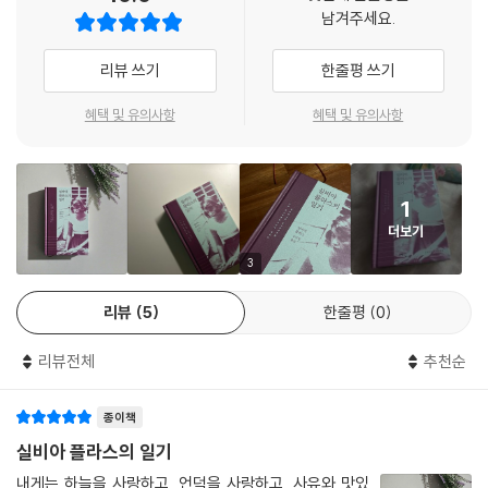
고스란히 들어 있으며 삶과 자신에 대한 예리한 통찰이 번득인다. 또한 사
남겨주세요.
춘기 소녀의 팽팽한 감수성과 불안한 심리와 욕망에서부터 원고 수락 편지
를 기다리는 작가 지망생의 모습, 자기혐오와 타자에 대한 공격성에 이르
리뷰 쓰기
한줄평 쓰기
기까지, 복잡다단하고 입체적이며 치열하게 삶을 살아낸 실비아 플라스의
모습이 들어 있다.
혜택 및 유의사항
혜택 및 유의사항
여성해방운동의 신화적 순교자가 되다
1
실비아 플라스만큼 ‘신화’라는 말이 어울리는 존재가 또 있을까. 아름다운
더보기
금발의 유망한 미국 여성 시인이 핸섬한 당대 최고의 천재 영국 시인과 결
혼하면서 시작된 현대 영미문학계 최고의 황금빛 로맨스는, 플라스가 남편
3
인 테드 휴스의 외도와 그에 따른 별거 이후 100년 만에 찾아온 런던의 혹
리뷰
5
한줄평
0
한 속에서 우울증과 생활고에 홀로 시달리다가, 옆방에서 노는 두 아이가
배고프지 않도록 우유와 빵을 놓아두고 가스가 아이 방으로 새어 들어가지
리뷰전체
추천순
않게 꼼꼼하게 문틈에 테이프를 바른 후, 가스 오븐에 서른 살의 젊디젊은
머리를 처박고 자살한 바로 그 순간 완벽한 악몽이 되어 참혹한 비극으로
종이책
막을 내렸다. 그녀의 충격적인 죽음은 그 이름과 함께 수많은 맥락을 타고
신화로 재창조되었다. 있는 그대로 아무런 의미도 투사하지 않고, 그냥 평
실비아 플라스의 일기
범한 개인적 비극으로 내버려두기에는 너무도 상징적이었기에 이 사건은
내게는 하늘을 사랑하고, 언덕을 사랑하고, 사유와 맛있