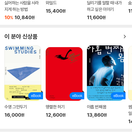
싫어하는 사람을 사라
와일드
달리기를 말할 때 내가
숨
결국 독자들은 책장을 덮으며 페미니즘의 순교자나 거대한 멜로 드라마의
지게 하는 방법
하고 싶은 이야기
주인공을 만나는 게 아니라, 우리네 삶이 그러하듯 눈부신 순간도 있지만
15,400
1
원
10
10,840
11,600
때로는 추하고 때로는 불쌍하고 때로는 표독스럽던, 그러면서도 끝없이
%
원
원
‘도와달라’고 손을 뻗던 한 ‘사람’의 너무나 사람다운 인생에 연민과 공감을
느끼게 된다. 이 일기를 읽으며 결국 우리네 삶의 조건을 성찰하게 되고, 실
이 분야 신상품
비아 플라스가 맞닥뜨렸던 문제와 고민은 보편적인 인간(여성)의 경험이
라는 진실과 마주하게 된다. 그리고 그 순간 그녀를 둘러싼 평면적 신화를,
건강치 못한 관음주의를 극복하게 될 것이다.
수영 그만두기
맹렬한 허기
아홉 번째 몸
썸
일
16,000
12,600
13,860
원
원
원
1