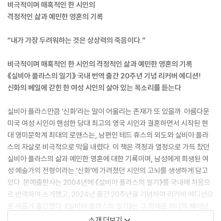
비극적이며 매혹적인 한 시인의
격정적인 삶과 예민한 영혼의 기록
“내가 가장 두려워하는 것은 상상력의 죽음이다.”
비극적이며 매혹적인 한 시인의 격정적인 삶과 예민한 영혼의 기록
《실비아 플라스의 일기》 국내 번역 출간 20주년 기념 리커버 에디션!
신화의 베일에 갇힌 한 여성 시인의 살아 있는 목소리를 듣는다
실비아 플라스만큼 ‘신화’라는 말이 어울리는 존재가 또 있을까. 아름다운
미국 여성 시인이 핸섬한 당대 최고의 영국 시인과 결혼하면서 시작된 현
대 영미문학계 최대의 로맨스는, 남편인 테드 휴스의 외도와 실비아 플라
스의 자살로 비극적으로 막을 내렸다. 이 책은 격정과 열정으로 가득 찼던
실비아 플라스의 삶과 예민한 영혼에 대한 기록이며, 남성에게 희생된 여
성 예술가의 전형이라는 ‘신화’에 가려졌던 시인의 고뇌를 생생하게 담고
있다. 문예출판사는 2004년에 《실비아 플라스의 일기》를 국내에 처음으
로 번역하여 소개했고, 2024년 출간 20주년을 기념하여 리커버 에디션으
로 새롭게 출간했다. 《실비아 플라스의 일기》는 그 자체로 하나의 빼어난
문학작품이며 자아의 내부 투쟁을 기록한 실비아 플라스의 자서전이다. 시
소개 더보기