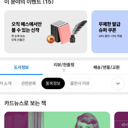
이 분야의 이벤트
15
리뷰/한줄평
도서정보
배송/반품/교환
5
자 소개
관련분류
품목정보
출판사 리뷰
카드뉴스로 보는 책