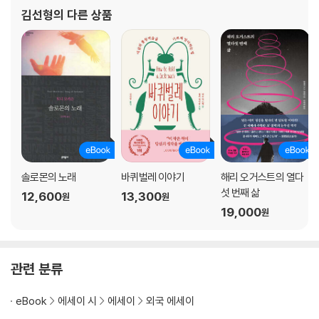
하며 『오만과 편견』 『이성과 감성』을 새로 옮기고, 젊은 시절 제인 오
김선형
의 다른 상품
스틴의 세계를 구석구석 포착한
솔로몬의 노래
바퀴벌레 이야기
해리 오거스트의 열다
섯 번째 삶
12,600
13,300
원
원
19,000
원
관련 분류
eBook
에세이 시
에세이
외국 에세이