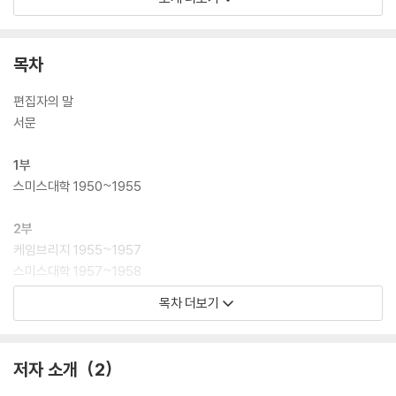
인의 강렬하면서도 적나라한 감정 표현이 고스란히 들어 있으며 삶과 자신
에 대한 예리한 통찰이 번득인다. 또한 사춘기 소녀의 팽팽한 감수성과 불
안한 심리에서부터 원고 수락 편지를 기다리는 작가 지망생의 모습, 자기
목차
혐오와 타자에 대한 공격성에 이르기까지, 일기 속 실비아 플라스는 치열
하게 한 생을 살아낸 한 사람이자 시인으로서 복잡다단하고 입체적인 모습
편집자의 말
을 보여준다.
서문
1부
스미스대학 1950~1955
2부
케임브리지 1955~1957
스미스대학 1957~1958
목차 더보기
3부
보스턴 1958~1959
영국 1960~1962
저자 소개
2