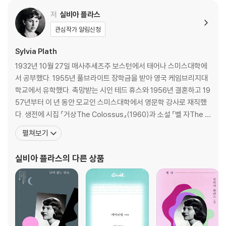
옮긴이의 말
연대기
저
실비아 플라스
관심작가 알림신청
Sylvia Plath
1932년 10월 27일 매사추세츠주 보스턴에서 태어나 스미스대학에
서 공부했다. 1955년 풀브라이트 장학금을 받아 영국 케임브리지대
학교에서 유학했다. 촉망받는 시인 테드 휴스와 1956년 결혼하고 19
57년부터 이 년 동안 모교인 스미스대학에서 영문학 강사로 재직했
다. 생전에 시집 『거상The Colossus』(1960)과 소설 『벨 자The B
ell Jar』(1963)를 펴냈고, 1963년 2월 11일 스스로 생을 마감했다. 1
펼쳐보기
981년 출간된 『시 전집The Collected Poems』이 퓰리처상(시 부
문)을 수상했다. 시 부문에서 작가 사후에 출간된 책이 퓰리처 상을
실비아 플라스
의 다른 상품
수상