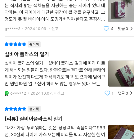
일약 전설의 반열에 올라 한없이 재생산되고 소비되었다. 그녀의 신화는
는 식사와 밝은 색체들을 사랑하는 좋은 자아가 있다.내
평단과 대중의 매혹에 반사되고 증폭되어, 자연인 실비아 플라스의 진실과
악마는, 이 자아에게 대단한 귀감이 될 것을 요구하고, 그
는 무관하게, 추상적이고 원형적인 거대한 상징적 존재로서 계속 부풀어만
정도가 못 될 바에야 아예 도망가버려야 한다고 주장하며
갔다.
이 좋은 자아를 살해하려고 한다. -본문 중- 한 인물에 대
g*****3
2024.10.09.
신고
4
댓글
0
해 가장 정확하게 알 수 있는 것은 바로 '일기'다. 과거나
현대나 일기는 개인의 감정을 고스란히
실비아 플라스의 신화화를 그 무엇보다 열렬하게 부추긴 것은, 당시, 즉 19
종이책
60년대 초반 꿈틀거리며 태동하던 본격 페미니즘의 시류였다. 이 강력한
실비아 플라스의 일기
시대적 조류를 타고 실비아 플라스의 삶과 작품은 엄청난 반향을 불러일으
켰고, 크게 주목받지 못하던 시인 실비아 플라스는 당장 남성의 세계에 희
실비아 플라스의 일기 - 실비아 플라스 결과에 따라 다르
게 해석되는 일들이 있다. 한편으로는 결과로 인해 본래의
생된 여성 시인의 전형, 페미니즘의 기치를 든 피 흘리는 여신으로 등극했
의미가 완전히 다르게 해석되기도 하고 또 결과에 덮이고
다. 여성의 야망과 성적인 생명력을 용서하지 않은 남성의 세계, 여성적 감
만 원인 따윈 알고 싶어 하지도 않는 경우도 있다. 모든 죽
성을 난도질한 남성적 이성, 나아가 남편 테드 휴스의 외도로 상징되는 폭
음은 저마다의 이유가 있고, 사연이 있기 마련인데 유독
압적 남성성 그 자체에 희생된 신화적인 순교자로 추앙받았다. 계관시인까
o*****2
2024.10.07.
신고
1
댓글
0
‘자살’이라는 죽음은 사후 제각기 해석되고 소비되고 평가
지 지낸 20세기의 대문호 테드 휴스는 ‘실비아 플라스’의 살인자라는 오명
된다. 실비아 플라스는 오래전, 그러
을 낙인처럼 평생 달고 다녀야 했고, 강연이나 시 낭독회마다 시위대를 무
종이책
슨 팬클럽처럼 몰고 다녀야 했다. 실비아 플라스의 무덤 묘비명에 새겨진
[리뷰] 실비아플라스의 일기
남편의 성인 ‘휴스(Hughes)’라는 글자들은 새로 새기고 또 새겨도 분노
“내가 가장 두려워하는 것은 상상력의 죽음이다”1963
한 실비아의 추종자들이 지우고 또 지웠다. 실비아 플라스는 1960년대와
년, 30살의 나이에 가스 오븐에 머리를 박고 자살한 한 여
1970년대에 폭풍처럼 흥성한 페미니즘의 조류를 예고하고 체현하며, 자