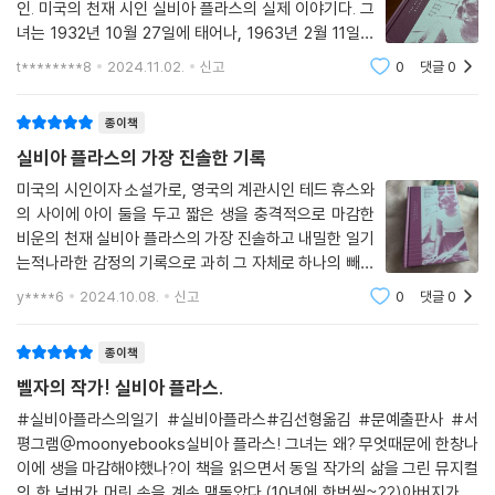
인. 미국의 천재 시인 실비아 플라스의 실제 이야기다. 그
기도 모르게 여성해방운동의 신화적 순교자라는 아이콘이 되고 말았다.
녀는 1932년 10월 27일에 태어나, 1963년 2월 11일에
스스로 생을 마감한다. 이 짧은 한 문장 속에 한 사람의 생
t********8
2024.11.02.
신고
0
댓글
0
신화 속에 외면당한 그녀의 진실을 찾아서
을 다 설명할 수는 없다.하지만, 그녀가 매일 써내려간 일
기 속에서는, 누구보다 치열하게 고민했던 생
종이책
실비아 플라스를 뒤덮은 이 신화들은 매혹적이고 강렬한 만큼이나, 세상의
모든 ‘신화’가 그러하듯 일방적이고 왜곡되고 폭압적이며, 또한 허구적이
실비아 플라스의 가장 진솔한 기록
었을지 모른다. 총체적이고 삼차원적인 진실 그 자체보다는 그 진실을 읽
미국의 시인이자 소설가로, 영국의 계관시인 테드 휴스와
거나 읽고 싶어 하는 여러 가지 다양한 시각들에 대해 더 많은 걸 알려준다
의 사이에 아이 둘을 두고 짧은 생을 충격적으로 마감한
는 의미에서 진정 ‘신화’다운 것이었는지도 모른다. 거대한 소용돌이 같은
비운의 천재 실비아 플라스의 가장 진솔하고 내밀한 일기
죽음과 순교의 신화화 과정에서 상실된 것은, 바로 어머니였고 아내였고
는적나라한 감정의 기록으로 과히 그 자체로 하나의 빼어
또 투쟁하는 생활인이었던 자연인 실비아 플라스의 피와 살이 덧붙여진 개
난 문학작품으로 꼽히는 치열하고도 진솔한 기록은 700
y****6
2024.10.08.
신고
0
댓글
0
여 페이지에 달하는 글의 페이지가 순식간에 넘어갈 만큼
별성과 인간성이기 때문이다. 또한 신화 속에 부재하는 것은 바로 실비아
문장 속에 담긴 철학적 감성이 과연 젊은 20대
플라스 자신의 육성이요, 삶이요, 자아이기 때문이다.
종이책
벨자의 작가! 실비아 플라스.
이러한 맥락에서 《실비아 플라스의 일기》는 아주 특별한 기록이 될 수밖에
없다. 천재 시인들의 사생활에 숨어 있는 비밀스러운 멜로 드라마에 매혹
#실비아플라스의일기 #실비아플라스#김선형옮김 #문예출판사 #서
평그램@moonyebooks실비아 플라스! 그녀는 왜? 무엇때문에 한창나
되는 대중에게도, 가부장제에 희생된 여성 시인의 흔적을 찾으려는 사람들
이에 생을 마감해야했나?이 책을 읽으면서 동일 작가의 삶을 그린 뮤지컬
에게도, 플라스의 시학을 연구하는 비평가들에게도, 이 사적이고 내밀한
의 한 넘버가 머릿 속을 계속 맴돌았다.(10년에 한번씩~??)아버지가 돌