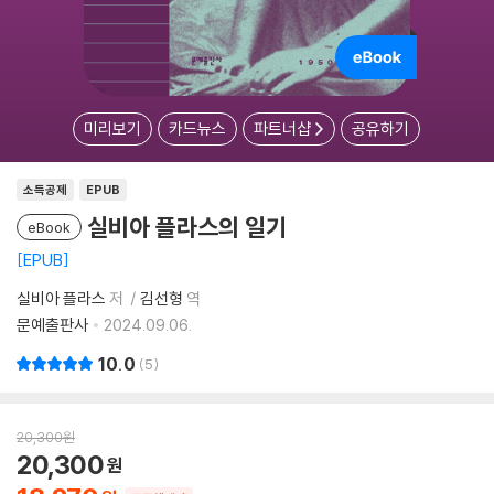
미리보기
카드뉴스
파트너샵
공유하기
소득공제
EPUB
실비아 플라스의 일기
eBook
EPUB
실비아 플라스
저
김선형
역
문예출판사
2024.09.06.
10.0
5
20,300
원
20,300