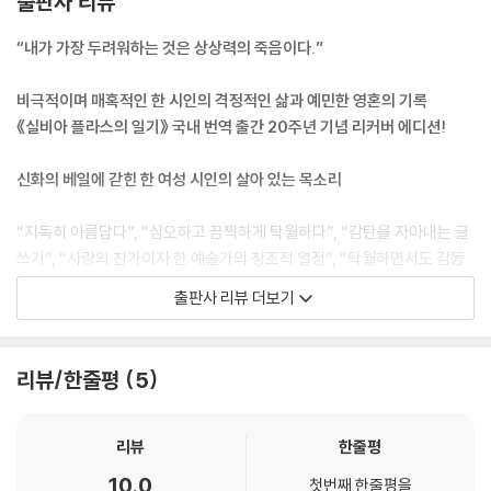
출판사 리뷰
“내가 가장 두려워하는 것은 상상력의 죽음이다.”
비극적이며 매혹적인 한 시인의 격정적인 삶과 예민한 영혼의 기록
《실비아 플라스의 일기》 국내 번역 출간 20주년 기념 리커버 에디션!
신화의 베일에 갇힌 한 여성 시인의 살아 있는 목소리
“지독히 아름답다”, “심오하고 끔찍하게 탁월하다”, “감탄을 자아내는 글
쓰기”, “사랑의 찬가이자 한 예술가의 창조적 열정”, “탁월하면서도 감동
적이다”……. 실비아 플라스와 그녀의 일기에 쏟아진 언론의 찬사다. 문예
출판사 리뷰 더보기
출판사는 2004년에 《실비아 플라스의 일기》를 번역하여 국내에 소개했
고, 2024년 출간 20주년을 기념하여 리커버 에디션으로 새롭게 출간했
다. 이 책은 격정과 열정으로 가득 찼던 실비아 플라스의 삶과 예민한 영혼
리뷰/한줄평
5
의 기록이며, 남성에게 희생된 여성 예술가의 전형이라는 ‘신화’에 가려진
실비아 플라스의 치열한 삶과 고뇌를 담고 있다. 그 자체로 하나의 빼어난
문학작품이며 자아의 내부 투쟁을 기록한 실비아 플라스의 자서전이다.
리뷰
한줄평
《실비아 플라스의 일기》에는 시인의 강렬하면서도 적나라한 감정 표현이
10.0
첫번째 한줄평을