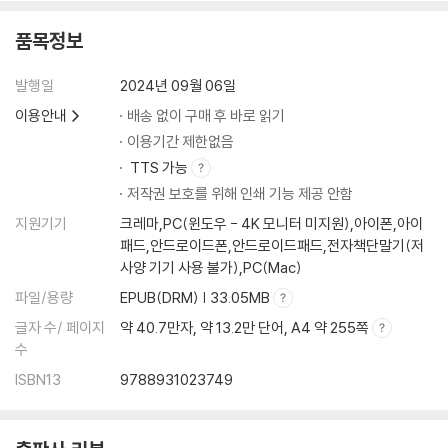
품목정보
발행일
2024년 09월 06일
이용안내
배송 없이 구매 후 바로 읽기
이용기간 제한없음
TTS 가능
저작권 보호를 위해 인쇄 기능 제공 안함
지원기기
크레마,PC(윈도우 - 4K 모니터 미지원),아이폰,아이
패드,안드로이드폰,안드로이드패드,전자책단말기(저
사양 기기 사용 불가),PC(Mac)
파일/용량
EPUB(DRM) | 33.05MB
글자 수/ 페이지
약 40.7만자, 약 13.2만 단어, A4 약 255쪽
수
ISBN13
9788931023749