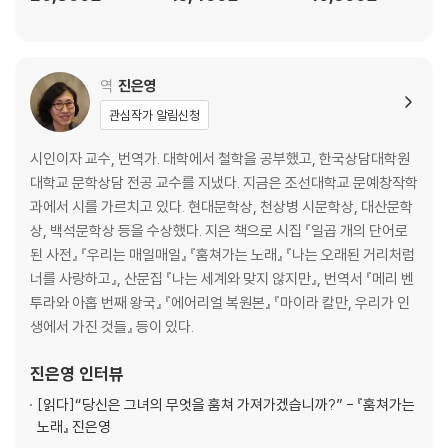
너는
화씨 103도 고열
양봉 모임
벌 상자의 도착
역
진은영
벌침
관심작가 알림신청
겨울나기
시인이자 교수, 번역가. 대학에서 철학을 공부했고, 한국상담대학원
2부 『「에어리얼」과 그 외 시들』 원고 복사본
대학교 문학상담 전공 교수를 지냈다. 지금은 조선대학교 문예창작학
과에서 시를 가르치고 있다. 현대문학상, 천상병 시문학상, 대산문학
3부 「에어리얼」 초고 복사본
상, 백석문학상 등을 수상했다. 지은 책으로 시집 『일곱 개의 단어로
된 사전』 『우리는 매일매일』 『훔쳐가는 노래』 『나는 오래된 거리처럼
부록1
너를 사랑하고』, 산문집 『나는 세계와 맞지 않지만』, 번역서 『메리 벤
투라와 아홉 번째 왕국』 『에어리얼 복원본』 『마이라 칼만, 우리가 인
· 「벌떼」
생에서 가진 것들』 등이 있다.
· 「벌떼」 초고 복사본
진은영
인터뷰
부록2
[읽다]
“당신은 그녀의 무엇을 훔쳐 가져가겠습니까?” - 『훔쳐가는
노래』 진은영
· BBC 방송 대본 「실비아 플라스의 신작 시들」