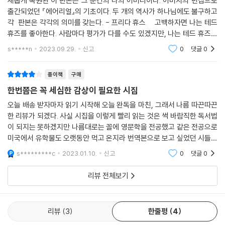
새롭게 복원된 이 판본은 그 순간의 나의 어머니이다. 아버지의 편집으로
극심한 고통과 분노를 담도록 의도된 것이다. 결혼생활의 파탄은 어머니의
출간되었던 『에어리얼』의 기초이다. 두 개의 역사가 하나님에도 불구하고
다른 모든 고통까지 규정했고 그 고통에 방향을 부여했다. 그것은 시에 하
각 판본은 각각의 의미를 갖는다. - 프리다 휴스 고백하자면 나는 테드
나의 테마를 제시했다.” ―프리다 휴스의 「서문」 중(13쪽)
휴즈를 좋아한다. 사람마다 평가가 다를 수도 있겠지만, 나는 테드 휴즈가
20세기 영미문학 최고의 시인이라고 평가한다. 실비아 플라스는 그의 아
s*****n
2023.09.29.
신고
0
댓글
0
내
삶의 의미를 탐구하는 시작詩作 과정
붕괴되고 다시 구축되는 ‘고백적’ 자아의 내면
종이책
구매
한번쯤은 꼭 세심한 감상이 필요한 시집
“절정에서 절망으로, 다시 절망에서 절정으로.
(…) 시들은 시인이 살았던 순간들,
오늘 배송 받자마자 읽기 시작해 오늘 완독을 마친, 그래서 나름 따끈따끈
한 리뷰가 되겠다. 사실 시집을 이렇게 빨리 읽는 것은 썩 바람직한 독서법
절정과 절망 사이를 오가며 그가 느낀 모든 떨림을 보여준다.” _ 진은영
이 되지는 못하겠지만 나름대로는 꼴에 영문학을 전공했고 같은 전공으로
미국에서 유학물도 오랫동안 먹고 온지라 번역본으로 보고 싶었던 시들만
실비아 플라스는 자신을 파멸로 이끌고 말 것들을 알면서도 끊임없이 그것
먼저 발췌해서 감상하고 나머지는 편하게 보다 보니 별로 오랜 시간이 걸
을 욕망했다. 이를테면 어린 시절부터 지속한 글쓰기, 글쓰기로 쟁취할 성
s*********c
2023.01.10.
신고
0
댓글
0
리진 않았다. 거
공과 명예, 그리고 감정의 소용돌이를 몰고 온 사랑을. 삶에서 경험한 모든
리뷰 전체보기
감각과 감정, 삶의 전부를 모두 창작의 재료로 삼았기에 자신을 꼭 닮은 작
품 세계는 그가 살아온 날들과 완벽하게 포개어진다.
리뷰
3
한줄평
4
가령 어린 시절 겪은 아버지의 죽음은 실비아 플라스를 일찍이 공포의 그