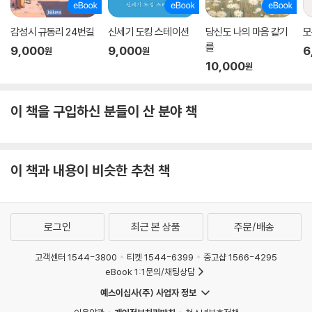
감성시 규동리 24번길
신세기 도킹 스테이션
당신도 나의 마음 같기
모
를
9,000
9,000
6
원
원
10,000
원
이 책을 구입하신 분들이 산 분야 책
이 책과 내용이 비슷한 추천 책
로그인
최근 본 상품
주문/배송
고객센터 1544-3800
티켓 1544-6399
중고샵 1566-4295
eBook 1:1문의/채팅상담
예스이십사(주) 사업자 정보