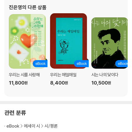
진은영
의 다른 상품
주 데이비드 시맨키
옮긴이의 말
우리는 시를 사랑해
우리는 매일매일
시는 나의 닻이다
11,800
8,400
10,500
원
원
원
관련 분류
eBook
에세이 시
시/평론