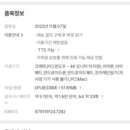
품목정보
발행일
2022년 11월 07일
이용안내
배송 없이 구매 후 바로 읽기
이용기간 제한없음
TTS 가능
저작권 보호를 위해 인쇄 기능 제공 안함
지원기기
크레마,PC(윈도우 - 4K 모니터 미지원),아이폰,아이
패드,안드로이드폰,안드로이드패드,전자책단말기(저
사양 기기 사용 불가),PC(Mac)
파일/용량
EPUB(DRM) | 51.81MB
글자 수/ 페이지
약 5.1만자, 약 1.6만 단어, A4 약 33쪽
수
ISBN13
9791191247282