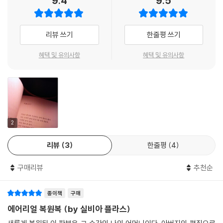
9.4
9.5
『에어리얼』에 묶인 시 대부분은 1962년 가을 결혼생활의 긴장감이 극도
에 달하던 시기에 쓰였다. 초고는 단번에 쏟아져 나왔고 이후 실비아 플라
스는 한 편씩 신중하게 퇴고해, 타이핑된 원고를 ‘「에어리얼」과 그 외 시
리뷰 쓰기
한줄평 쓰기
들’이라는 제목으로 묶었다. 그리고 1963년 실비아 플라스는 세상을 떠났
다. 이후 『에어리얼』은 1965년 남편 테드 휴스의 편집으로 영국에서 처음
혜택 및 유의사항
혜택 및 유의사항
출간되었다. 실비아 플라스가 남긴 원고와는 달리 시의 순서가 바뀌고, 일
부 시가 제외되고 생략되었으며 다른 작품이 덧붙여진 형태였다. 그렇게
『에어리얼』은 작가가 의도한 형태에서 점점 멀어지면서 “해부되고 또 해
부”되었다. 테드 휴스는 실비아 플라스의 『시 전집』(1981년 이 책은 퓰리
처상을 수상했다)을 펴내면서, 그 책에 『에어리얼』의 원래 차례를 수록했
다. 하지만 이는 오히려 공개적으로 테드 휴스의 ‘개입’을 검토하게 만들었
2
을 뿐이다. 바로 이 지점이 오늘날 실비아 플라스의 ‘「에어리얼」과 그 외 시
리뷰
3
한줄평
4
들’의 원고가 복원되는 까닭이다. 남편 테드 휴스가 아닌 실비아 플라스 자
신이 선별하고 배열한 대로, 여전히 읽히고 전해지는 실비아 플라스의 시
구매리뷰
추천순
를 원래대로 다시 되돌려놓기 위해서.
종이책
구매
“어머니는 『에어리얼』의 원고를 ‘사랑Love’이라는 단어로 시작해서 ‘봄S
pring’이라는 단어로 끝나게 만들었다. 이는 분명 결혼생활이 파탄 나기 직
에어리얼 복원복 (by 실비아 플라스)
전부터 새로운 삶의 결단에 이르기까지를 망라하고, 아울러 그사이에 겪은