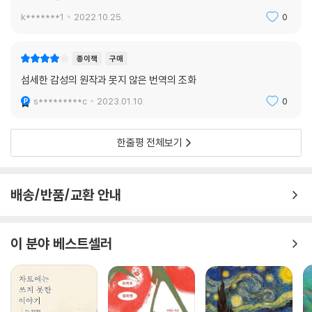
실비아 플라스는 ‘「에어리얼」과 그 외 시들’를 묶으며 자신의 두 아이에게
k*******1
2022.10.25.
0
헌사를 바쳤고, 첫 번째 시로 딸 프리다에 대한 「아침 노래」를 배치했다. 마
침내 『에어리얼: 복원본』이 출간되면서 이 시집의 「서문」을, 실비아 플라스
의 딸이자 시인인 프리다 휴스가 썼다는 사실은 애틋하면서도 복잡한 심경
종이책
구매
을 안겨준다. 부모로부터 위대한 유산을 물려받았지만 그 무게를 걷어내고
섬세한 감성의 원작과 못지 않은 번역의 조화
싶었던 딸의 입장에서 쓰인 글은 보다 다층적인 시각에서 작품 하나하나를
s*********c
2023.01.10.
0
마주하게 한다. 이 시집을 번역한 진은영 시인은 “사랑하는 아이에 대해 쓸
때조차도 실비아 플라스는 팽팽한 긴장감과 서늘함을 놓지 않으며, 그 점
이야말로 그의 시가 지닌 진정한 아름다움이라는 것을 많은 이들이 기억해
한줄평 전체보기
주”기를 당부한다.
진은영 시인은 「옮긴이의 말」에서 “눈이 아니라 귀를 위해 쓰였다”는 실비
배송/반품/교환 안내
아 플라스의 시작詩作 의도를 충실히 전달하고자, “원문의 흐름을 따라가
면서 시인이 만들어내는 이미지들의 강렬한 분출을 드러내고, 그것이 가능
한 한에서 음악적인 요소를 고려”했다고 밝히고 있다. 실비아 플라스의 시
이 분야 베스트셀러
는 “눈으로만 읽기보다는 소리 내어 읽을 때 의미도 분명해지고 리듬감도
제대로 느낄 수 있”기 때문이다.
복원본으로서의 사료적 가치를 높이기 위해 이 책은 프리다 휴스의 서문뿐