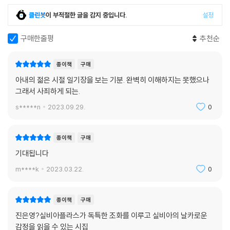
림자 아래 몰아붙였다. 이는 “검은 구두” “무시무시한 조각상” “파시스
트” “흡혈귀” “개자식”(「아빠」)이라는 시어로 분출되어 아버지에 대한 억
클린봇
이 부적절한 글을 감지 중입니다.
설정
압과 강박관념에 사로잡힌 채 자기 자신을 파괴하는 양상으로 나타난다.
보스턴대학의 생물학 교수이자 땅벌 연구의 권위자였던 아버지의 영향은
구매한줄평
추천순
「양봉 모임」 「벌 상자의 도착」 「벌침」 「벌떼」 등 벌에 대한 작품에 반영되었
다.
종이책
구매
아내의 젊은 시절 일기장을 보는 기분. 완벽히 이해하지는 못했으나
“나는 그 일을 다시 해냈다./ 십 년마다 한 번/ 나는 그 일을 용케도 해낸
그래서 사죄하게 되는.
다.”(「레이디 라자로」)라며 거침없이 죽음을 향한 충동을 발산한 실비아
s*****n
2023.09.29.
0
플라스는 십 년을 주기로 자살을 시도했다. 마치 자신의 죽음을 예감이라
도 한 듯 서른한 해의 짧은 삶이 이를 증명하지만 동시에 시 곳곳에서 보이
는 죽음을 향한 무시무시한 에너지는 곧 자신이 그것을 통제할 수 있다는
종이책
구매
반증이기도 하다. “자유롭게 되는 것. 어둠이 뭘 하겠어/ 먹어치울 열병이
기대됩니다
없다면?/ 빛이 뭘 하겠어/ 찌를 눈이 없다면? 그가 뭘/ 하겠어. 하겠어. 하
m****k
2023.03.22.
0
겠어. 내가 없다면.”(「간수」)
팽팽한 긴장감과 서늘함이 지닌 진정한 아름다움
종이책
구매
진은영 시인의 섬세한 번역으로 만나는 실비아 플라스의 시
진은영?실비아플라스가 독특한 조화를 이루고 실비아의 날카로운
감정을 읽을 수 있는 시집