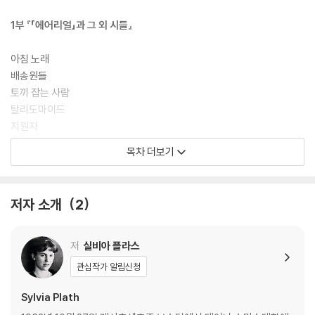
1부 『「에어리얼」과 그 외 시들』
아침 노래
배송원들
토끼 잡는 사람
탈리도마이드
지원자
불모의 여인
목차 더보기
레이디 라자로
튤립
비밀
저자 소개
2
간수
베인 상처
느릅나무
저
실비아 플라스
밤의 춤
관심작가 알림신청
탐정
에어리얼
Sylvia Plath
죽음 주식회사