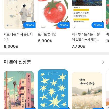
만 아니라 실비아 플라스가 직접 타자기로 작성한 ‘「에어리얼」과 그 외 시
들’ 원고 복사본, 표제시 「에어리얼」의 친필 원고 복사본을 수록했다. 이는
작가의 창작 과정을 확인할 수 있는 귀중한 자료로, 자신의 언어로 자신을
새롭게 창조하고 확장하고 싶었던 실비아 플라스의 진면목을 제대로 보게
한다. 『에어리얼: 복원본』은 실비아 플라스가 격렬하게 증오하고 치열하게
사랑하며 자신의 정념을 불태운 그 순간을 시인이 의도한 온전한 형태로
차트에 는 쓰지 못한 이
토마토 컵라면
차라투스트라는 이렇
여
재현한다.
야기
게 말했다 - 세계문학
6,300
1
원
전집 094
8,000
7,700
원
원
이 분야 신상품