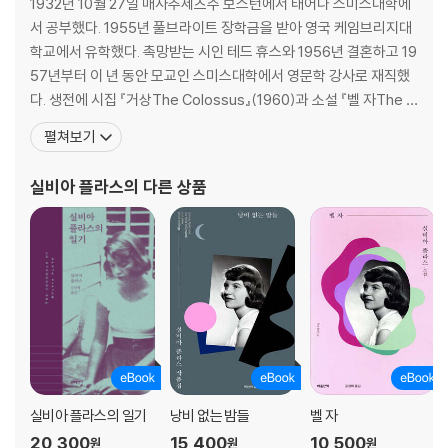
1932년 10월 27일 매사추세츠주 보스턴에서 태어나 스미스대학에
동방박사
서 공부했다. 1955년 풀브라이트 장학금을 받아 영국 케임브리지대
레스보스 섬
학교에서 유학했다. 촉망받는 시인 테드 휴스와 1956년 결혼하고 19
다른 사람
57년부터 이 년 동안 모교인 스미스대학에서 영문학 강사로 재직했
죽어 멈춰 있는
다. 생전에 시집 『거상The Colossus』(1960)과 소설 『벨 자The B
10월의 양귀비꽃
ell Jar』(1963)를 펴냈고, 1963년 2월 11일 스스로 생을 마감했다. 1
펼쳐보기
입 다물 용기
981년 출간된 『시 전집The Collected Poems』이 퓰리처상(시 부
닉과 촛대
문)을 수상했다. 시 부문에서 작가 사후에 출간된 책이 퓰리처 상을
실비아 플라스
의 다른 상품
베르크 해변
수상
걸리버
그곳에 가기
메두사
퍼다
달과 주목나무
생일 선물
11월의 편지
기억상실증 환자
경쟁자
실비아 플라스의 일기
낭비 없는 밤들
벨 자
아빠
20,300
15,400
10,500
원
원
원