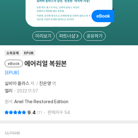
미리보기
파트너샵
공유하기
소득공제
EPUB
에어리얼 복원본
eBook
EPUB
실비아 플라스
저
진은영
역
엘리
2022.11.07.
원서
Ariel The Restored Edition
9.4
판매지수
54
7
12,700
원