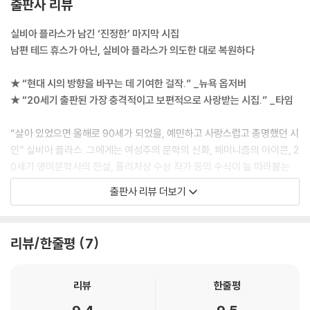
출판사 리뷰
실비아 플라스가 남긴 ‘진정한’ 마지막 시집
남편 테드 휴스가 아닌, 실비아 플라스가 의도한 대로 복원하다
★ “현대 시의 방향을 바꾸는 데 기여한 걸작.” _뉴욕 옵저버
★ “20세기 출판된 가장 충격적이고 보편적으로 사랑받는 시집.” _타임
“살아 있었으면 올해로 90세가 되었을, 예민하고 사랑스럽고 총명했던 시
인” 실비아 플라스. 그에게는 여성주의 문학의 신화, 페미니즘의 아이콘, 2
0세기 영미문학사의 전설, 퓰리처상 수상 작가 등의 수식이 늘 따라붙는
다. 동시에 비극적인 사건과 스캔들의 주인공으로 실비아 플라스에 대한
출판사 리뷰 더보기
이야기는 “땅콩을 씹어대는 군중”(「레이디 라자로」)의 입맛에 맞추어지거
나 때때로 불필요한 오해가 덧씌워져 재가공되었다. ‘스타 작가’의 삶이라
고 일축할 수도 있겠지만 분명 실비아 플라스의 훌륭한 문학적 성취는 그
리뷰/한줄평
7
의 비극적인 삶을 떼어놓고는 설명이 불가능해졌다. 그리고 그에 대한 이
러한 평가의 중심에는 실비아 플라스의 남편, 영국의 계관시인 테드 휴스
가 있다.
리뷰
한줄평