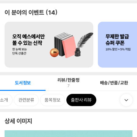
이 분야의 이벤트
14
리뷰/한줄평
도서정보
배송/반품/교환
7
 소개
관련분류
품목정보
출판사 리뷰
상세 이미지