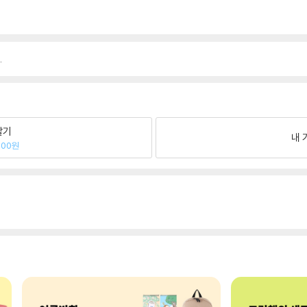
.
팔기
내 
600원