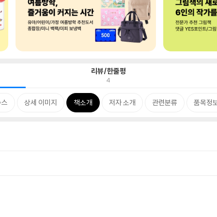
리뷰/한줄평
4
뉴스
상세 이미지
책소개
저자 소개
관련분류
품목정