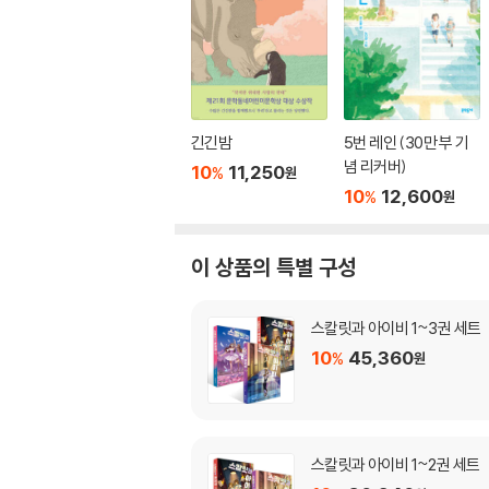
긴긴밤
5번 레인 (30만 부 기
념 리커버)
10
11,250
%
원
10
12,600
%
원
이 상품의 특별 구성
스칼릿과 아이비 1~3권 세트
10
45,360
%
원
스칼릿과 아이비 1~2권 세트