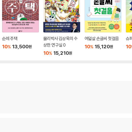
순례 주택
물리박사 김상욱의 수
여덟살 손글씨 첫걸음
슈퍼
상한 연구실 0
10
13,500
10
15,120
10
%
%
원
원
10
15,210
%
원