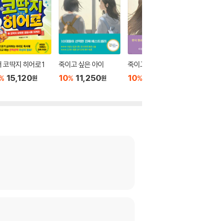
 코딱지 히어로 1
죽이고 싶은 아이
죽이고 싶은 아이 2
이토록 
어지는 
15,120
10
11,250
10
12,600
%
%
%
원
원
원
10
1
%