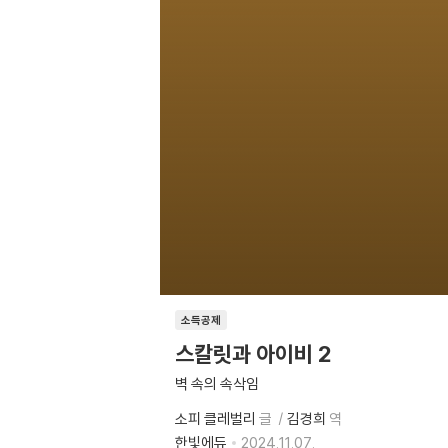
소득공제
스칼릿과 아이비 2
벽 속의 속삭임
소피 클레벌리
글
김경희
역
한빛에듀
2024.11.07.