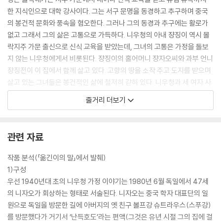
스러운 것이지만 그래서 오히려 큰 의미가 있는 것이다.
한 지식인으로 대학 강사이다. 그는 서구 문명을 동경하고 추구하며 중국
--- 작가의 말 중에서
의 봉건적 문화와 풍속을 혐오한다. 그러나 그의 동경과 추구에는 활로가
없고 그래서 그의 삶은 고통으로 가득하다. 니우청의 아내 쟝징이 역시 몰
락지주 가문 출신으로 신식 교육을 받았는데, 그녀의 고통은 가정을 돌보
지 않는 니우청에게서 비롯된다. 쟝징이의 홀어머니 쟝자오씨와 과부 언니
쟝징전이 이 집에서 함께 살고 있다. 고향의 땅을 소작 주고 도지를 받으며
살고 있는 그녀들은 봉건적인 삶에 철저히 갇혀 있다. 니우청과 세 여자 사
이에는 크고 작은 싸움이 그칠 날이 없다. 그리고 소학교 2, 3학년인 니핑,
줄거리 더보기
니자오 남매가 있다. 1942년 가을 어느 날, 사흘간 집에 들어오지 않은 남
편의 귀가를 기다리며 쟝징이가 벼르고 있다. 사흘 동안 봉급을 다 쓰고 돌
아온 니우청과 세 여자 사이에 한바탕 ‘악전’이 벌어진다. 쫓겨난 니우청은
관련 자료
폭음을 하고 한밤중에 비를 맞으며 돌아와 쓰러진다. 폐렴에 걸린 니우청
은 몇 달간 집에서 요양을 하고, 그 사이에 쟝징이가 임신을 한다. 쟝징이의
작품 분석(「옮긴이의 말」에서 발췌)
임신에 충격을 받은 니우청은 이혼을 결심하고 건강이 회복되자 은밀히 변
1)구성
호사를 찾아 상담한다. 이 사실을 알게 된 쟝징이는 친지들을 초대한 회식
우선 1940년대 초의 니우청 가정 이야기는 1980년 6월 독일에서 47세
자리에서 니우청을 탄핵한다. 그날 밤 니우청은 나무에 목을 매는데 끊어
의 니자오가 회상하는 형태로 서술된다. 니자오는 중국 학자 대표단의 일
졌던 숨이 되살아난다. 죽었다 살아난 니우청은 혼자 베이징을 떠난다.
원으로 독일을 방문한 길에 아버지의 옛 친구 볼프강 슈트라우스(스푸강)
를 방문했다가 거기서 ‘난득호도’라는 편액(그것은 유년 시절 그의 집에 걸