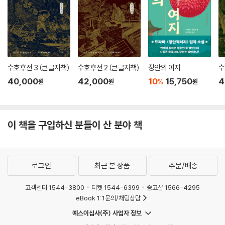
교에서 강연을 하기도 했다. 성민엽 교수는 「옮긴이의 말」에서 다음과 같은
경험을 고백하고 있다.
“2001년 가을에 나로서는 감동적인 경험을 하나 하게 되었다. 독문학자인
시인 김광규 선생이 한국을 방문한 함부르크 대학의 중국인 교수 관위치엔
수호후전 3 (큰글자책)
수호후전 2 (큰글자책)
장안의 여지
수
(關愚謙)을 만나는 자리에 동석할 기회가 있었는데, 문득 『변신 인형』의
작중 인물 자오웨이투(趙微土)가 생각나서 나는 관교수에게 혹시 자오웨
40,000
42,000
10
15,750
4
%
원
원
원
이투를 아느냐, 왕멍 소설의 작중인물이고 독일 함부르크 대학에 있는 걸
로 되어 있는데 아무래도 실제 인물인 것 같다, 라고 물었다. “내가 바로 자
오웨이투요!” 그의 눈빛이 묘하게 빛났고 나는 한순간 할 말을 잃었다. 작
이 책을 구입하신 분들이 산 분야 책
가를 만났을 때보다 작중인물을 만났을 때가 비교할 수 없을 정도로 더욱
감동적이라는 사실을 나는 그때 처음 알았다 바로 이 ‘사건’이 계기가 되어
나는 『변신 인형』의 번역 개정을 더 미루지 말기로 마음먹었다.”
로그인
최근 본 상품
주문/배송
고객센터 1544-3800
티켓 1544-6399
중고샵 1566-4295
eBook 1:1문의/채팅상담
예스이십사(주) 사업자 정보