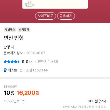
사이즈비교
공유하기
청년패스
소득공제
변신 인형
왕멍
저
문학과지성사
2004.06.07.
9.0
판매지수
336
5
베스트
중국소설 top20 1주
18,000
원
10
16,200
YES포인트
900원 (5%)
5만원 이상 구매 시 2천원 추가 적립