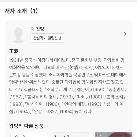
저자 소개
1
저
왕멍
관심작가 알림신청
王蒙
1934년 중국 베이징에서 태어났다. 중국 문화부 부장, 작가협회 명
예회장을 역임했다. 제9회 마오둔(茅盾) 문학상, 이탈리아 몬델로
문학상 등을 수상했다. 러시아과학원 극동연구소 및 마카오대학에서
명예박사학위를 받았다. 요르단 작가협회 명예회원 직함도 갖고 있
다. 주요 작품으로는 『조직부에 새로 온 젊은이』(1956), 『청춘만세』
(1957), 『'볼셰비키의 경례』 (1979), 『'나비』 (1980), 『봄의 소리』
(1980), 『변신인형』 (1986), 『'연애의 계절』 (1993), 『'실태의 계
절』 (1994), 『암살－3322』 (1994) 등이 있다.
왕멍
의 다른 상품