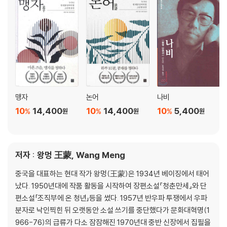
맹자
논어
나비
10
14,400
10
14,400
10
5,400
%
%
%
원
원
원
저자 : 왕멍 王蒙, Wang Meng
중국을 대표하는 현대 작가 왕멍(王蒙)은 1934년 베이징에서 태어
났다. 1950년대에 작품 활동을 시작하여 장편소설『청춘만세』와 단
편소설「조직부에 온 청년」등을 썼다. 1957년 반우파 투쟁에서 우파
분자로 낙인찍힌 뒤 오랫동안 소설 쓰기를 중단했다가 문화대혁명(1
966-76)의 급류가 다소 잠잠해진 1970년대 중반 신장에서 집필을