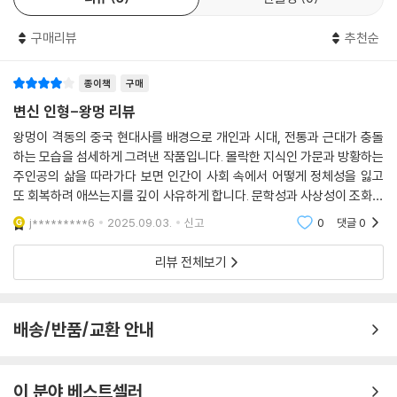
되는 자아라면 왕멍은 반성하고 서술하는 자아라 할 수 있다. 반성하고 서
구매리뷰
추천순
술하는 자아는 속집 제5장 후반부 이외에도 제1장 첫머리와 제5장 첫머
리, 제10장 후반부에서 내적 독백을 하고 독자에게 말을 건네며, 속집 제4
장에서는 해설을 하고, 제18장 첫머리와 속집 제5장 전반부에서는 이인칭
종이책
구매
서술을 하며 자기 자신을 이인칭으로 부르거나(제18장) 가상적 독자를 이
변신 인형-왕멍 리뷰
인칭으로 부른다(속집 제5장). 그 외에는 대체로 화자가 직접 나타나지 않
왕멍이 격동의 중국 현대사를 배경으로 개인과 시대, 전통과 근대가 충돌
고 시점 속으로 들어가는데, 시점 역시 단일하지 않아 성인 니자오, 유년 니
하는 모습을 섬세하게 그려낸 작품입니다. 몰락한 지식인 가문과 방황하는
자오, 니우청, 쟝징이, 쟝징전 등이 번갈아가며 시점이 되고 있다. 화법은
주인공의 삶을 따라가다 보면 인간이 사회 속에서 어떻게 정체성을 잃고
직접화법(따옴표를 치기도 하고 치지 않기도 한다), 간접화법, 자유간접화
또 회복하려 애쓰는지를 깊이 사유하게 합니다. 문학성과 사상성이 조화를
법을 다 사용하며 내적 독백의 비중이 높다. 특히 주목되는 것은 자유간접
이룬 수작입니다.
j*********6
2025.09.03.
신고
0
댓글
0
화법의 애용이다. 자유간접화법은 그 중간 형태로서 인물의 주관성과 화자
의 주관성, 사실의 객관성(혹은 그렇다고 믿어지는 것)을 포괄하며 동시에
리뷰 전체보기
드러낸다. 시점의 복합과 화법의 복합의 결과 인물과 사건은 단순 규정의
틀을 벗어나 그 복잡한 진짜 모습을 드러낸다. 가령, 똑같은 일도 시점이 달
라지는 데 따라 그 설명과 판단이 달라진다.
배송/반품/교환 안내
3)주제
이 작품이 그리는 것은 이 인물들의 부정적인 모습 자체가 아니라 봉건적
이 분야 베스트셀러