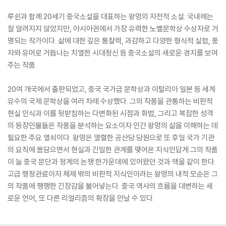
루쉰과 함께 20세기 중국소설을 대표하는 왕멍의 자전적 소설. 국내에는
잘 알려지지 않았지만, 아시아권에서 가장 유력한 노벨문학상 수상자로 거
명되는 작가이다. 삶에 대한 깊은 통찰력, 과감하고 다양한 형식적 실험, 풍
자와 유머로 거듭나는 치열한 시대정신 등 중국소설의 새로운 경지를 보여
주는 작품.
20여 개국에서 출판되었고, 중국 국가급 문학상과 이탈리아 일본 등 세계
유수의 국제 문학상을 여러 차례 수상했다. 그의 작품을 관통하는 비판적
현실 인식과 이를 뒷받침하는 다변화된 시점과 화법, 그리고 복잡한 성격
의 등장인물들은 작품을 분석하는 요소이자 인간 왕멍의 삶을 이해하는 데
필요한 주요 열쇠이다. 왕멍은 열렬한 공산당 당원으로 또 후일 국가 기관
의 요직에 몸담으면서 현실과 긴밀한 관계를 맺어온 지식인답게 그의 작품
이 늘 중국 문단과 정계의 논쟁 한가운데에 있어왔던 것과 맥을 같이 한다.
고급 행정관료이자 체제 밖의 비판적 지식인이라는 왕멍의 내적 모순은 그
의 작품에 팽팽한 긴장감을 불어넣는다. 중국 역사의 흐름을 대변하는 새
로운 언어, 또 다른 리얼리즘의 확장을 만날 수 있다.