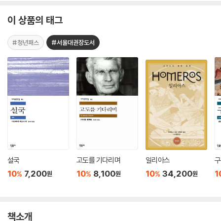
이 상품의 태그
#청년패스
#서울대권장도서
설국
고도를 기다리며
일리아스
구
10
7,200
10
8,100
10
34,200
1
%
%
%
원
원
원
책소개