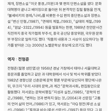
재개, 장편소설 『이곳 풍경』(미완)과 몇 편의 단편소설을 썼다. 문화
대혁명이 끝나고 베이징으로 돌아온 뒤 본격적인 집필 활동을 전개,
「볼셰비키의 경례」「나비」를 비롯한 수십 편의 중단편소설과 장편소
설 『변신 인형』(1987), 『연애의 계절』(1993), 『실태의 계절』(199
4), 『암살-3322』(1994) 등을 발표하는 한편, 1989년 천안문사건
직전까지 중국 작가협회 부주석, 중국 공산당 중앙위원, 국무원 문화
부 부장으로 일하기도 했다. ‘작품의 내용과 그 사상이 심오하다’는 평
가를 받아온 그는 2000년 노벨문학상 후보에 오르기도 했다.
역자 : 전형준
전형준(필명 성민엽)은 1956년 경남 거창에서 태어나 서울대학교
중문과를 졸업하고 같은 과 대학원에서 석사 및 박사 학위를 받았다.
1982년 경향신문 신춘문예 문학 평론 부문에 당선되어 평단에 나온
뒤, 무크지 『우리 시대의 문학』과 계간 『문학과사회』 편집동인으로
활동했다. 저서로는 문학비평집 『지성과 실천』(1985), 『문학의 빈
곤』(1988), 『변하는 것과 변하지 않는 것』(2004)과 산문집 『고통
의 언어 삶의 언어』(1986)가 있고, 역서로는 『아Q 정전(루쉰 소설
선)』(1996) ? 『투창과 비수(루쉰 산문선)』(1997) 등이 있다. 그 외