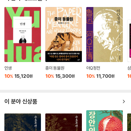
인 것이 어떻게 인간의 영혼을 파괴하는가, 어떻게 인간을 악으로 물들이
는가 하는 것이다. 그리고 그 묘사는 한 가족으로부터 사회 전체로, 식민지
반봉건 사회로부터 여전히 봉건성에 침윤되어 있는 사회주의 중국의 사회
로, 더 나아가서는 신시기까지 포함하는 20세기 중국 역사 전체로까지 확
대된다. 봉건 사회의 음습한 그늘은 지금까지도 인간의 영혼 깊숙이 드리
워져 있는 것이고, 그 극복은 여전한 역사적 실존적 과제인 것이다. 여기서
파괴되는 인간들 개개인은 한편으로 자신도 그 파괴 행위의 한 가해자임과
동시에 그 피해자, 희생물이기도 하다. 그렇기 때문에 그들의 삶의 의미를
손쉽게 부정해버릴 수는 없다. 그들의 삶에는 왜곡된 모습으로일망정 어김
없이 진정성이 들어 있는 것이며 그것이 그들의 삶에 의미를 가능케 해준
인생
종이 동물원
아Q정전
삼
다.
10
15,120
10
15,300
10
11,700
1
%
%
%
원
원
원
이 작품의 번역이 이번이 처음은 아니다. 성민엽 교수가 1988년에 번역하
여 1989년에 중앙일보사 간 중국현대문학전집의 제15권으로 출판한 적
이 있기 때문이다. 그때 붙인 역제는 『변신하는 인형』이었는데, 아마 세계
이 분야 신상품
적으로도 거의 초역으로 기록된다. 그후 절판되었다가 성교수가 직접 왕멍
과 정식으로 저작권 계약을 맺고, 수해에 걸친 퇴고를 거쳐 지금에 이르렀
다. 그동안 왕멍은 1999년 가을, 『현대문학』 초청으로 국내 중국문학 전공
자들과 문인들과 함께 대담을 갖기도 했고, 2000년 방문 시에는 서울대학