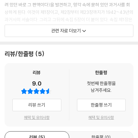
려 있던 바로 그 편액이다)을 발견하고, 망각 속에 묻혀 있던 과거사를 회
상하게 된다. 이것이 제1장이고, 제2장부터 제23장까지가 1942~43년의
과거사의 서술이다. 그리고 그뒤에 속집 5장이 더 붙어 있다. 속집 제1장은
다시 1980년의 니자오에게로 되돌아와 그의 귀국과 아버지 니우청의 죽
관련 자료 더보기
음을 서술하고, 제2장은 니자오를 시점으로 1944년 이후의 니우청의 행
적을 회술하고, 제3장은 외할머니 쟝자오씨와 이모 쟝징전의 삶과 죽음을
회술하고, 제4장은 작가가 직접 개입하여 다른 인물들의 후일담을 전하
리뷰/한줄평
5
며, 제5장은 작가가 자신의 심경을 토로하고 1985년 여름에 니자오를 만
난 일을 서술한다.
리뷰
한줄평
2)시점과 화법
9.0
첫번째 한줄평을
사실주의 서술 미학의 입장에서 보자면 서술의 불일치와 산만함 내지 혼란
남겨주세요.
스러움으로 보일 수 있겠으나, 바로 이 서술 형태에 이 작품의 비밀이 숨어
있다. 작중인물 니자오가 바로 작가 왕멍이고 작가 왕멍이 바로 작중인물
리뷰 쓰기
한줄평 쓰기
니자오이다. 『변신 인형』은 왕멍의 자전이라고까지 할 수 있다. 그런데 자
전이라면 아주 독특한 자전이다. 왜냐하면 작품 속에 작가 왕멍과 언어학
혜택 및 유의사항
혜택 및 유의사항
자 니자오가(작가와 언어학자는 모두 언어를 다룬다) 함께 등장하기 때문
이다. 속집 제5장에서 둘은 함께 해수욕을 하며, 레스토랑에서 니자오는
리뷰
5
한줄평
0
춤추고 왕멍은 그것을 바라보며 소설을 구상한다. 니자오가 반성되고 서술