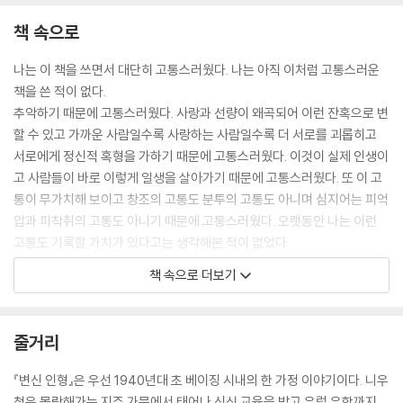
책 속으로
나는 이 책을 쓰면서 대단히 고통스러웠다. 나는 아직 이처럼 고통스러운
책을 쓴 적이 없다.
추악하기 때문에 고통스러웠다. 사랑과 선량이 왜곡되어 이런 잔혹으로 변
할 수 있고 가까운 사람일수록 사랑하는 사람일수록 더 서로를 괴롭히고
서로에게 정신적 혹형을 가하기 때문에 고통스러웠다. 이것이 실제 인생이
고 사람들이 바로 이렇게 일생을 살아가기 때문에 고통스러웠다. 또 이 고
통이 무가치해 보이고 창조의 고통도 분투의 고통도 아니며 심지어는 피억
압과 피착취의 고통도 아니기 때문에 고통스러웠다. 오랫동안 나는 이런
고통도 기록할 가치가 있다고는 생각해본 적이 없었다.
이 무가치한 고통을 돌이켜보자니 내 마음은 전율하지 않을 수 없었다.
책 속으로 더보기
어떤 사람은 니우청(倪吾誠)에 대한 나의 묘사가 너무 각박하다고 한다.
각박한 점이 있다면 그것은 니우청과 비슷한 성격을 가졌고 비슷한 곤경에
처한 모든 사람들이 현실을 대면하고 현실 속에서 자신의 위치를 찾을 수
줄거리
있기를 내가 희망하기 때문이다. 더 이상 전철을 밟아서는 안 된다.
이상은 현실을 개조하지만, 이상은 반드시 현실의 노력을 통해 현실을 개
『변신 인형』은 우선 1940년대 초 베이징 시내의 한 가정 이야기이다. 니우
조해야 하고, 그렇기 때문에 현실도 이상을 개조한다. 이 과정은 비록 고통
청은 몰락해가는 지주 가문에서 태어나 신식 교육을 받고 유럽 유학까지