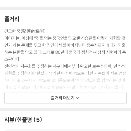
줄거리
견고한 죽(堅硬的稀粥)
이야기는, 아침에 ‘죽’을 먹는 중국인들의 오랜 식습관을 어떻게 개혁할 것
인가 하는 문제를 두고 한 집안에서 할아버지부터 증손자까지 4대가 연출
하는 분란을 담고 있다. 그대로 80년대 중국의 정치적·사상적 지형학의 축
소판이다.
전면적인 서구화를 주장하는 서구파에서부터 완고한 보수주의파, 민주적
개혁을 주장하지만 현실과 유리된 민주파 등으로 나뉜 가족들이 서로 경쟁
하다가 결국은 다시 ‘죽’으로 돌아옴으로써 ‘죽’의 견고함을 입증하는 것이
이 소설의 결말이다. 이 소설이 발표되자 일부 평론가들이 덩샤오핑을 악
의적으로 풍자한 작품이라면서 공격하여 문학적·정치적으로 큰 파문이 일
줄거리 더보기
어났고, 6·4 천안문 사태가 종결된 직후인 데다가 왕멍이 그 사건과 관련
하여 장관직에서 물러난 뒤여서 사건의 파장이 더욱 확대되었다. 결국 법
정에까지 가서야 무혐의 판정을 받아 간신히 그 파문은 가라앉았다. 이 작
리뷰/한줄평
5
품이 문학적·정치적으로 그토록 민감한 파장을 일으킨 것은 그만큼 80년
대 중국 현실을 솔직하게 묘파하였다는 반증인 셈이다. 왕멍은 중국의 개