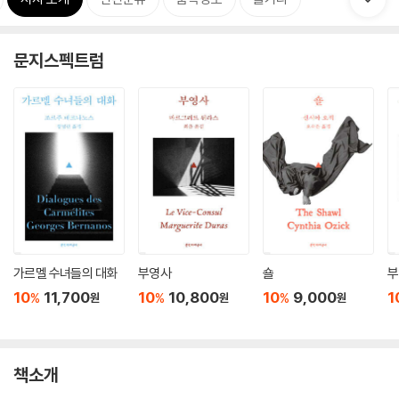
문지스펙트럼
가르멜 수녀들의 대화
부영사
숄
부
10
11,700
10
10,800
10
9,000
1
%
%
%
원
원
원
책소개