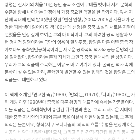
왕멍은 신시기의 처음 10년 동안 중국 소설이 구태를 벗어나 세계 문학의
수준을 향해 나아가는 과정에서 가장 중요한 역할을 한 작가이다. 앞서 지
난해 국내에 번역 발표됐던 장편 『변신 인형』(2004·2005년 서울대가 선
정한 ‘대학생이 읽어야 할 책 100선’에 선정)은 중국 소설의 새로운 지평이
열렸음을 인상 깊게 보여준 그의 대표작이다. 그의 화려한 공직 생활과 오
랜 정치적 망명이라는 극단의 영욕이 말해주듯, 왕멍은 다른 어떤 중국 작
가보다도 중화인민공화국이라는 새로운 공화국의 역사와 공동 운명의 길
을 걸어왔다. 왕멍이라는 존재 자체가 그만큼 중국 현대사의 한 상징이다.
우리가 그의 작품에 주목하는 이유도 바로 여기에 있다. 굴곡진 역사 속에
문학이 설 수 있는 자리, 문학만이 발언할 수 있는 형태의 것을 왕멍은 그의
작품들로 대변하고 있다.
이 책에 소개된 「견고한 죽」(1989), 「밤의 눈」(1979), 「나비」(1980)는 개
혁 개방 이후 1980년대 중국을 다룬 왕멍의 대표작에 속하는 작품들이다.
이들 작품은 문화대혁명이 종결된 뒤 격변과 혼돈, 그리고 새로운 시대에
대한 중국 지식인의 기대와 흥분 등을 여실히 재현해놓고 있는데, 그 주제
의식은 물론이요, 형식(서구 모더니즘의 ‘의식의 흐름’ 수법을 연상케 하는
시공의 비약과 치밀한 내면 묘사, 그리고 직접·간접·직간접 화법의 동시 구
사 등의 서사적 실험)면에서도 왕멍 문학의 개성을 한눈에 읽을 수 있는 중