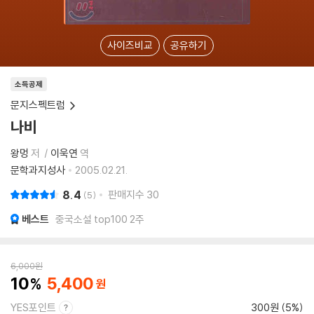
사이즈비교
공유하기
소득공제
문지스펙트럼
나비
왕멍
저
이욱연
역
문학과지성사
2005.02.21.
8.4
판매지수
30
5
베스트
중국소설 top100 2주
6,000
원
10
5,400
YES포인트
300원 (5%)