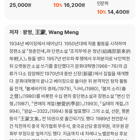
인문학
25,000
10
16,200
%
원
원
10
14,400
%
원
저자 : 왕멍, 王蒙, Wang Meng
1934년 베이징에서 태어났다. 1950년대에 작품 활동을 시작하여
장편소설 『청춘만세』와 단편소설 「조직부에 온 청년(組織部新來的
年輕人)」 등을 썼다. 1957년 반우파 투쟁에서 우파분자로 낙인찍힌
뒤 오랫동안 소설 쓰기를 중단했다가 문화대혁명(1966~76)의 급
류가 다소 잠잠해진 1970년대 중반 신장(新疆)에서 집필을 재개했
다. 문화대혁명이 끝나고 베이징으로 돌아온 뒤 본격적인 창작 활동
을 전개, 「볼셰비키의 경례」(1979), 「나비」(1980), 「봄의 소리(春
之聲)」(1980)를 비롯한 수십 편의 중단편소설과 장편소설 『변신 인
형』(1987), 『연애의 계절(戀愛的季節)』(1993), 『실태의 계절』(1
994), 『암살―3322』(1994) 등을 발표했다. 그의 소설, 산문, 평론
등이 『王蒙文集』 전 10권으로 출간되기도 했다. 1989년 천안문사
건 직전까지 중국 작가협회 부주석, 중국공산당 중앙위원, 국무원 문
화부 부장으로 일하기도 했다. 지금까지 네 차례나 노벨문학상 후보