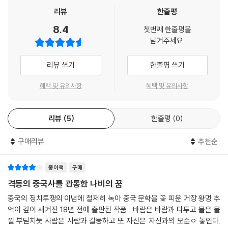
혁과 변화를 가로막고 있는 구조, 명시적으로 드러나 있는 정치 구조는 물
리뷰
한줄평
론이고 중국인들의 의식과 심리, 행동 양식 등, 이른바 문화 심리 구조에 줄
8.4
첫번째 한줄평을
곧 문학적 관심을 기울여왔는데, 이 작품은 바로 그러한 왕멍 문학의 개성
남겨주세요.
을 여실히 보여준다.
리뷰 쓰기
한줄평 쓰기
밤의 눈(夜的眼)
문혁 시기에 우파로 지목되어 외딴 시골로 내려간 진실하고 순수한 한 인
혜택 및 유의사항
혜택 및 유의사항
물이 베이징에 출장을 가는 길에 부탁 받은 심부름을 해결하기 위해서 고
급 아파트에 살고 있는 타락한 당 간부 집을 찾아가는 과정을 그리고 있다.
리뷰
5
한줄평
0
이 작품은 문화대혁명이 끝나고 새로운 시대가 열리고 있다는 희망 속에서
열정과 기대로 가득 찬 지식인 및 도시 노동자들, 그리고 ‘양의 다리’로 상
구매리뷰
추천순
징되듯이 절박한 생계 문제에 직면해 있는 일반 기층 민중들의 세계를 한
편에 두고 이것을 새로운 시대에도 여전히 ‘밤의 눈’으로 남아 있는 타락한
당 관료의 세계와 이분법적으로 대비시켜 그리고 있다. 이 작품에 나오는
종이책
구매
“민주와 양의 다리가 모순되는 것은 아니다”라는 언급은 왕멍이 생각하는
격동의 중국사를 관통한 나비의 꿈
중국 미래의 궁극적 지향점을 암시하는 걸로 해석된다. 또한 이 구절은 19
중국의 정치투쟁의 이념에 철저히 녹아 중국 문학을 꽃 피운 거장 왕멍 추
80년대 이후 중국 지식인들 사이에서 폭넓게 회자되는 유명한 문구가 되
억이 깊이 새겨진 18년 전에 출판된 작품 바람은 바람과 다투고 물은 물
기도 했다.
낄 부딛치듯 사람은 사람과 갈등하고 또 자신은 자신과의 모순ㅇ 놓인다.