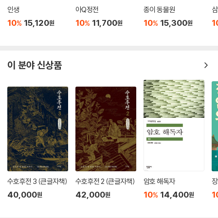
고 새로운 특권에 탐닉하고 있는 현재의 중국 정치권과 관료들에 대한 작
인생
아Q정전
종이 동물원
삼
가 자신의 냉엄한 비판인 셈이다.
10
15,120
10
11,700
10
15,300
1
%
%
%
원
원
원
이 분야 신상품
수호후전 3 (큰글자책)
수호후전 2 (큰글자책)
암호 해독자
장
40,000
42,000
10
14,400
1
%
원
원
원