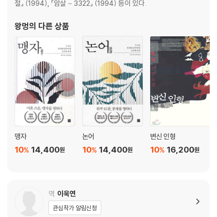
절』 (1994), 『암살－3322』 (1994) 등이 있다.
왕멍
의 다른 상품
맹자
논어
변신 인형
10
14,400
10
14,400
10
16,200
%
%
%
원
원
원
역
이욱연
관심작가 알림신청