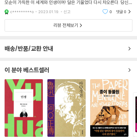
모순이 가득한 이 세계와 인생이여! 달은 기울었다 다시 차오른다. 당신은
나비(蝴蝶)
이 둥근 달이 처음에는 이지러지다 점차 가늘어지고 나중에는 완전히 암흑
c*********o
2023.01.19.
신고
0
댓글
0
왕멍 자신의 삶과 상당 부분 겹쳐 있는 「나비」는 ‘장쓰위엔’이라는 인물의
속으로
현대사이자 중국인민공화국의 현대사이다. 작품은 우리나라의 차관 급에
리뷰 전체보기
해당하는 부부장 직에 있는 주인공이 어느 날 모든 수행원을 물리치고 과
거 우파로 낙인찍혀 내려가 지냈던 산골 마을을 다시 찾아가는 여정, 그리
고 그곳에서 아들과 예전에 자신과 같이 생활하였던 순박한 산촌 사람들을
배송/반품/교환 안내
만난 뒤 다시 부부장의 자리로 돌아오기까지의 시간을 그리고 있다. 이 과
정에서 열정적이고 순수했던 소년 혁명가 시절부터 부부장이 된 개혁 개방
시기까지 장쓰위엔이 겪은 이혼과 아들과의 갈등, 반우파 투쟁에 앞장섰다
이 분야 베스트셀러
가 자신이 도리어 우파로 지목당하면서 겪게 되는 고통, 산골 마을로 향하
면서 다시금 자기 삶의 올바른 궤도를 찾게 되고, 마침내 복권되기까지의
과정이 회상을 통해 재현된다. 즉, 장쓰위엔의 ‘현재의 나’와 ‘과거의 나’라
는 자의식의 분열이 이야기를 이끌어나간다. 장쓰위엔이 산골 마을로 가서
그곳의 순박한 사람들과 만나 그들의 지혜와 덕망을 다시 확인하는 일은
역으로 보면 당과 관료들이 민중을 잊고 민중과 함께하지 않으면 타락한다
는 것이고, 민중을 염두에 두는 것이 아니라 당 상부와 당의 문건에만 관심
을 기울이면 관료주의가 싹이 튼다는 성찰이자 경고이다. 요컨대 장쓰위엔
의 개인적 귀향 체험은 과거의 순수함과 열정을 잊은 채 관료주의에 빠지