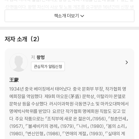
·단편들이다. 왕멍 자신이 사상 및 노동 개조를 요구받은 16년간의 신장 생
활을 마감하고 베이징으로 입성 직후에 차례로 발표한 이 세 작품은, 문화
책소개 더보기
대혁명이 끝난 뒤 정치적으로나 문학적으로나 복권되어 당 관료와 작가로
가장 활발한 활동을 벌였던 시기에 씌어진 것들이다.
저자 소개
2
저
왕멍
관심작가 알림신청
王蒙
1934년 중국 베이징에서 태어났다. 중국 문화부 부장, 작가협회 명
예회장을 역임했다. 제9회 마오둔(茅盾) 문학상, 이탈리아 몬델로
문학상 등을 수상했다. 러시아과학원 극동연구소 및 마카오대학에서
명예박사학위를 받았다. 요르단 작가협회 명예회원 직함도 갖고 있
다. 주요 작품으로는 『조직부에 새로 온 젊은이』(1956), 『청춘만세』
(1957), 『'볼셰비키의 경례』 (1979), 『'나비』 (1980), 『봄의 소리』
(1980), 『변신인형』 (1986), 『'연애의 계절』 (1993), 『'실태의 계