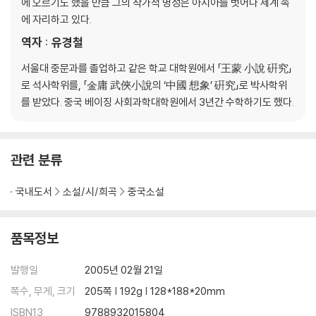
에 오르기도 했을 만큼 그의 작가적 명성은 아시아를 벗어나 세계 속
에 자리하고 있다.
역자 : 유경철
서울대 중문과를 졸업하고 같은 학교 대학원에서 「王蒙 小說 硏究」
로 석사학위를, 「金庸 武俠小說의 ‘中國 想象’ 硏究」로 박사학위
를 받았다. 중국 베이징 사회과학대학원에서 3년간 수학하기도 했다.
관련 분류
국내도서
소설/시/희곡
중국소설
품목정보
발행일
2005년 02월 21일
쪽수, 무게, 크기
205쪽 | 192g | 128*188*20mm
ISBN13
9788932015804